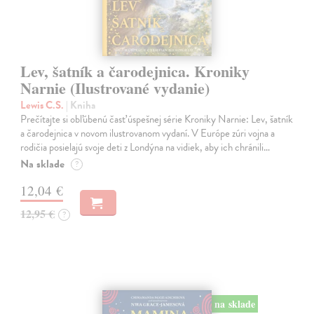
Lev, šatník a čarodejnica. Kroniky
Narnie (Ilustrované vydanie)
Lewis C.S.
| Kniha
Prečítajte si obľúbenú časť úspešnej série Kroniky Narnie: Lev, šatník
a čarodejnica v novom ilustrovanom vydaní. V Európe zúri vojna a
rodičia posielajú svoje deti z Londýna na vidiek, aby ich chránili…
Na sklade
?
12,04 €
12,95 €
?
na sklade