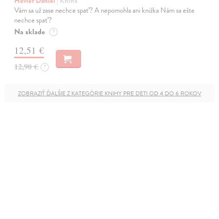
Hevier Daniel
| Kniha
Vám sa už zase nechce spať? A nepomohla ani knižka Nám sa ešte
nechce spať?
Na sklade
?
12,51 €
12,90 €
?
ZOBRAZIŤ ĎALŠIE Z KATEGÓRIE KNIHY PRE DETI OD 4 DO 6 ROKOV