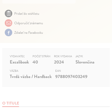
Pridať do wishlistu
Odporučiť známemu
Zdielať na Facebooku
VYDAVATEĽ
POČET STRÁN
ROK VYDANIA
JAZYK
Excalibook
40
2024
Slovenčina
VÄZBA
EAN
Tvrdá väzba / Hardback
9788097403249
O TITULE