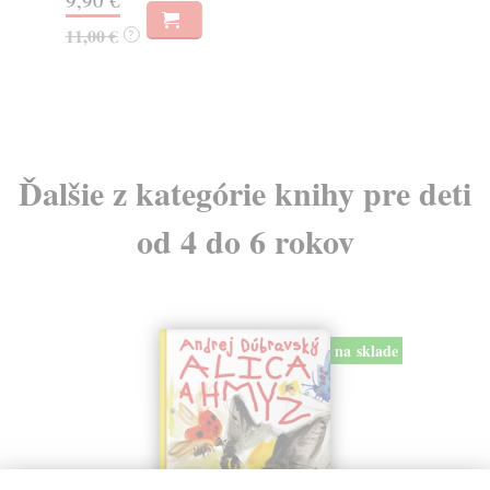
11,00 €
23
?
Ďalšie z kategórie knihy pre deti
od 4 do 6 rokov
na sklade