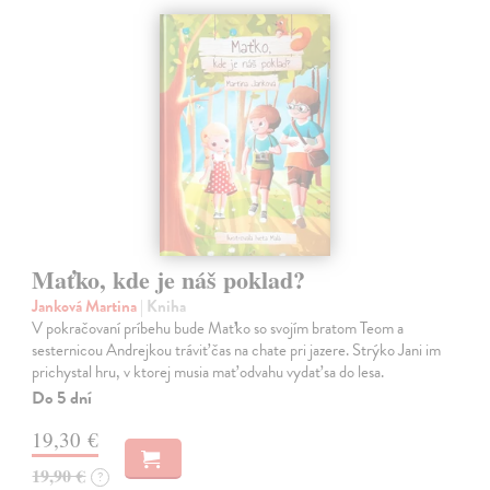
Maťko, kde je náš poklad?
Janková Martina
| Kniha
V pokračovaní príbehu bude Maťko so svojím bratom Teom a
sesternicou Andrejkou tráviť čas na chate pri jazere. Strýko Jani im
prichystal hru, v ktorej musia mať odvahu vydať sa do lesa.
Do 5 dní
19,30 €
19,90 €
?