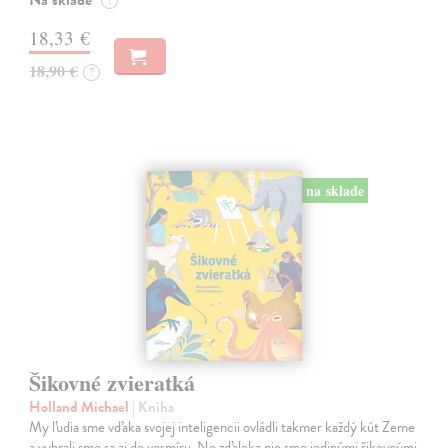
Na sklade
?
18,33 €
18,90 €
?
na sklade
Šikovné zvieratká
Holland Michael
| Kniha
My ľudia sme vďaka svojej inteligencii ovládli takmer každý kút Zeme
a vybrali sme sa aj do vesmíru. No zďaleka nie sme jedinými šikovnými