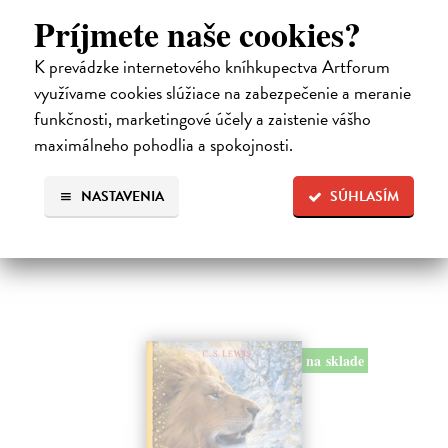
Príjmete naše cookies?
K prevádzke internetového kníhkupectva Artforum
Alica a hmyz
využívame cookies slúžiace na zabezpečenie a meranie
Dúbravský Andrej
| Kniha
funkčnosti, marketingové účely a zaistenie vášho
Alica je zvedavá mačka, ktorá býva so zvedavým Andrejom. Obaja sú
maximálneho pohodlia a spokojnosti.
fascinovaní ríšou hmyzu.
Na sklade
?
NASTAVENIA
SÚHLASÍM
28,03 €
28,90 €
?
na sklade