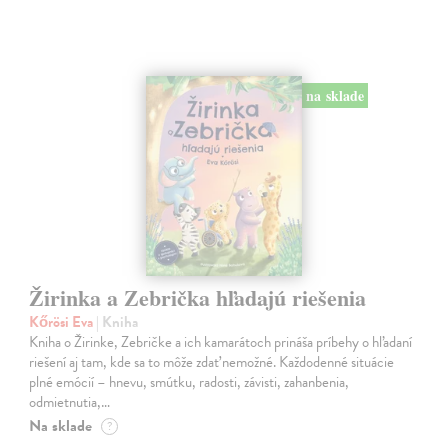
na sklade
Žirinka a Zebrička hľadajú riešenia
Kőrösi Eva
| Kniha
Kniha o Žirinke, Zebričke a ich kamarátoch prináša príbehy o hľadaní
riešení aj tam, kde sa to môže zdať nemožné. Každodenné situácie
plné emócií – hnevu, smútku, radosti, závisti, zahanbenia,
odmietnutia,…
Na sklade
?