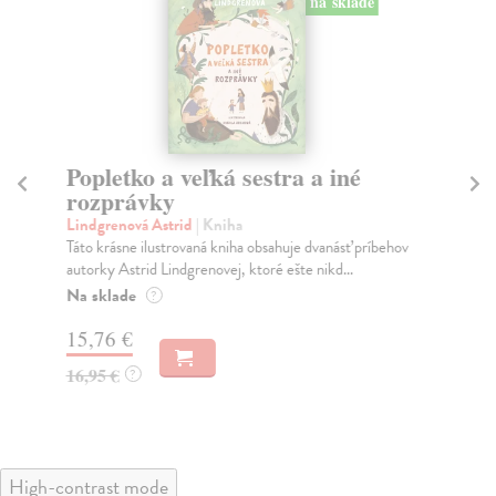
na sklade
Popletko a veľká sestra a iné
P
rozprávky
il
Lindgrenová Astrid
| Kniha
Li
Táto krásne ilustrovaná kniha obsahuje dvanásť príbehov
Vše
autorky Astrid Lindgrenovej, ktoré ešte nikd...
ilu
Na sklade
Na
?
15,76 €
23
16,95 €
24
?
High-contrast mode