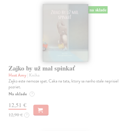
na sklade
Zajko by už mal spinkať
Hest Amy
| Kniha
Zajko este nemoze spat. Caka na tata, ktory sa nanho stale neprisiel
pozriet.
Na sklade
?
12,51 €
12,90 €
?