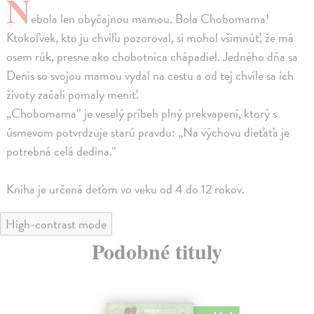
N
ebola len obyčajnou mamou. Bola Chobomama!
Ktokoľvek, kto ju chvíľu pozoroval, si mohol všimnúť, že má
osem rúk, presne ako chobotnica chápadiel. Jedného dňa sa
Denis so svojou mamou vydal na cestu a od tej chvíle sa ich
životy začali pomaly meniť.
„Chobomama“ je veselý príbeh plný prekvapení, ktorý s
úsmevom potvrdzuje starú pravdu: „Na výchovu dieťaťa je
potrebná celá dedina.“
Kniha je určená deťom vo veku od 4 do 12 rokov.
High-contrast mode
Podobné tituly