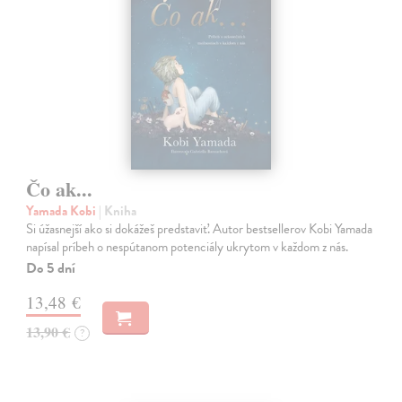
Čo ak...
Yamada Kobi
| Kniha
Si úžasnejší ako si dokážeš predstaviť. Autor bestsellerov Kobi Yamada
napísal príbeh o nespútanom potenciály ukrytom v každom z nás.
Do 5 dní
13,48 €
13,90 €
?