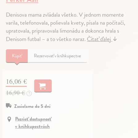
Denisova mama zvládala všetko. V jednom momente
varila, telefonovala, polievala kvety, písala na počítači,
upratovala, pripravovala limonádu a dokonca hrala s
Denisom futbal – a to všetko naraz.
Čítať ďalej
↓
Kúpiť
Rezervovať v kníhkupectve
16,06 €
16,90 €
?
Zasielame do 5 dní
Pozrieť dostupnosť
v kníhkupectvách