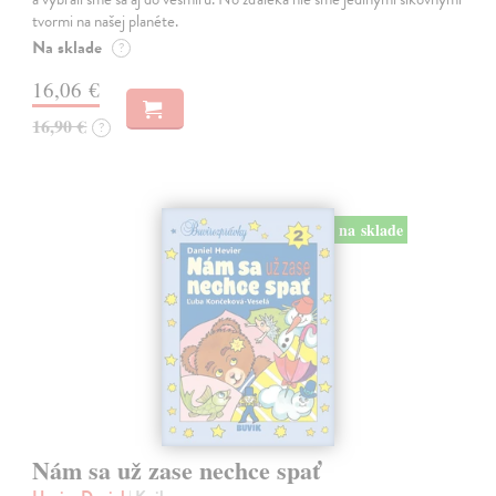
tvormi na našej planéte.
Na sklade
?
16,06 €
16,90 €
?
na sklade
Nám sa už zase nechce spať