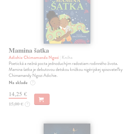
Mamina šatka
Adichie Chimamanda Ngozi
| Kniha
Poetická a nežná pocta jednoduchým radostiam rodinného života.
Mamina šatka je debutovou detskou knižkou nigérijskej spisovateľky
Chimamandy Ngozi Adichie.
Na sklade
?
14,25 €
15,00 €
?