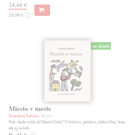
24,44 €
25,20 €
?
na sklade
Miesto v meste
Kubišová Tatiana
| Kniha
Kde všade môžu žiť šťastní ľudia? V knižnici, pekárni, električke, lese,
ale aj na lodi.