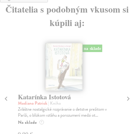
Čitatelia s podobným vkusom si
kúpili aj:
na sklade
Katarínka Istotová
Ja
Modiano Patrick
| Kniha
Dv
Zvláštne nostalgické rozprávanie o detstve prežitom v
Zo 
Paríži, o blízkom vzťahu a porozumení medzi ot...
ôsm
Na sklade
Za
?
9,90 €
22