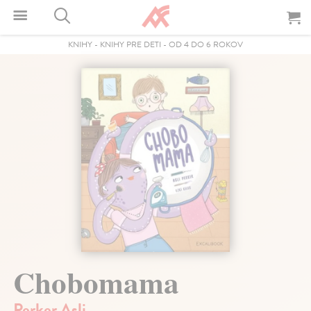
KNIHY
-
KNIHY PRE DETI
-
OD 4 DO 6 ROKOV
Chobomama
Perker Asli