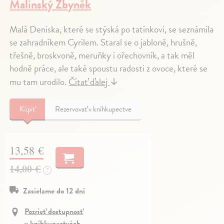
Malinský Zbyněk
Malá Deniska, které se stýská po tatínkovi, se seznámila
se zahradníkem Cyrilem. Staral se o jabloně, hrušně,
třešně, broskvoně, meruňky i ořechovník, a tak měl
hodně práce, ale také spoustu radosti z ovoce, které se
mu tam urodilo.
Čítať ďalej
↓
Kúpiť
Rezervovať v kníhkupectve
13,58 €
14,00 €
?
Zasielame do 12 dní
Pozrieť dostupnosť
v kníhkupectvách