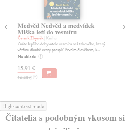
Medvěd Nedvěd a medvídek
V
Miška letí do vesmíru
N
Černík Zbyněk
| Kniha
Če
Znáte lepšího dobyvatele vesmíru než takového, který
Med
většinu dlouhé cesty prospí? Prvním člověkem, k...
bru
dv..
Na sklade
?
Za
15,91 €
13
16,40 €
?
14
High-contrast mode
Čitatelia s podobným vkusom si