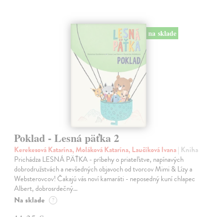
na sklade
Poklad - Lesná päťka 2
Kerekesová Katarína, Moláková Katarína, Laučíková Ivana
| Kniha
Prichádza LESNÁ PÄŤKA - príbehy o priateľstve, napínavých
dobrodružstvách a nevšedných objavoch od tvorcov Mimi & Lízy a
Websterovcov! Čakajú vás noví kamaráti - neposedný kuní chlapec
Albert, dobrosrdečný…
Na sklade
?