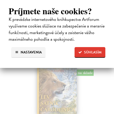
Alica a hmyz
Dúbravský Andrej
| Kniha
Príjmete naše cookies?
Alica je zvedavá mačka, ktorá býva so zvedavým Andrejom. Obaja sú
fascinovaní ríšou hmyzu.
K prevádzke internetového kníhkupectva Artforum
Na sklade
?
využívame cookies slúžiace na zabezpečenie a meranie
funkčnosti, marketingové účely a zaistenie vášho
28,03 €
maximálneho pohodlia a spokojnosti.
28,90 €
?
NASTAVENIA
SÚHLASÍM
na sklade