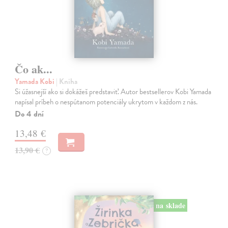
Čo ak...
Yamada Kobi
| Kniha
Si úžasnejší ako si dokážeš predstaviť. Autor bestsellerov Kobi Yamada
napísal príbeh o nespútanom potenciály ukrytom v každom z nás.
Do 4 dní
13,48 €
13,90 €
?
na sklade