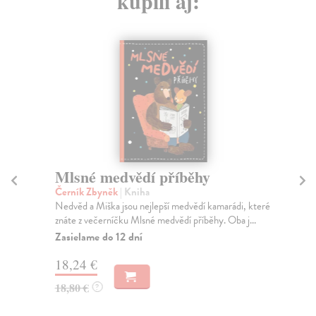
kúpili aj:
Mlsné medvědí příběhy
Cy
Černík Zbyněk
| Kniha
Cu
Nedvěd a Miška jsou nejlepší medvědí kamarádi, které
Pro
znáte z večerníčku Mlsné medvědí příběhy. Oba j...
Mar
Zasielame do 12 dní
Za
18,24 €
22
18,80 €
23
?