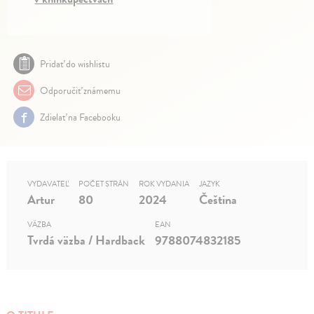
Pridať do wishlistu
Odporučiť známemu
Zdielať na Facebooku
VYDAVATEĽ
POČET STRÁN
ROK VYDANIA
JAZYK
Artur
80
2024
Čeština
VÄZBA
EAN
Tvrdá väzba / Hardback
9788074832185