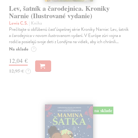
Lev, šatník a čarodejnica. Kroniky
Narnie (Ilustrované vydanie)
Lewis C.S.
| Kniha
Prečítajte si obľúbenú časť úspešnej série Kroniky Narnie: Lev, šatník
a čarodejnica v novom ilustrovanom vydaní. V Európe zúri vojna a
rodičia posielajú svoje deti z Londýna na vidiek, aby ich chránili…
Na sklade
?
12,04 €
12,95 €
?
na sklade