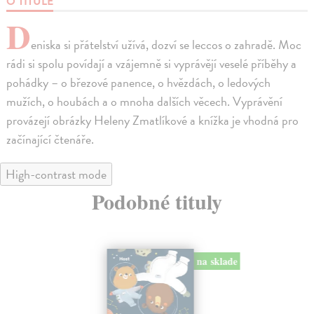
O TITULE
D
eniska si přátelství užívá, dozví se leccos o zahradě. Moc
rádi si spolu povídají a vzájemně si vyprávějí veselé příběhy a
pohádky – o březové panence, o hvězdách, o ledových
mužích, o houbách a o mnoha dalších věcech. Vyprávění
provázejí obrázky Heleny Zmatlíkové a knížka je vhodná pro
začínající čtenáře.
High-contrast mode
Podobné tituly
na sklade