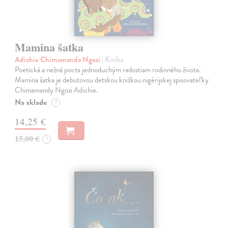
Mamina šatka
Adichie Chimamanda Ngozi
| Kniha
Poetická a nežná pocta jednoduchým radostiam rodinného života.
Mamina šatka je debutovou detskou knižkou nigérijskej spisovateľky
Chimamandy Ngozi Adichie.
Na sklade
?
14,25 €
15,00 €
?