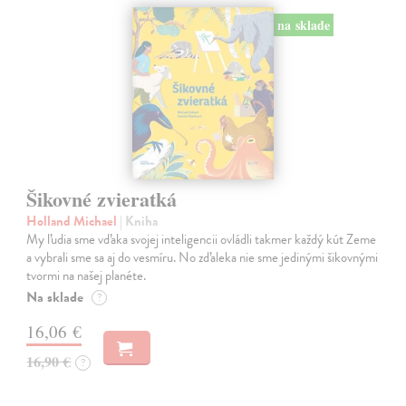
na sklade
Šikovné zvieratká
Holland Michael
| Kniha
My ľudia sme vďaka svojej inteligencii ovládli takmer každý kút Zeme
a vybrali sme sa aj do vesmíru. No zďaleka nie sme jedinými šikovnými
tvormi na našej planéte.
Na sklade
?
16,06 €
16,90 €
?