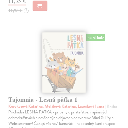
11,35 €
11,95 €
?
na sklade
Tajomnia - Lesná päťka 1
Kerekesová Katarína, Moláková Katarína, Laučíková Ivana
| Kniha
Prichádza LESNÁ PÄŤKA - príbehy o priateľstve, napínavých
dobrodružstvách a nevšedných objavoch od tvorcov Mimi & Lízy a
Websterovcov! Čakajú vás noví kamaráti - neposedný kuní chlapec