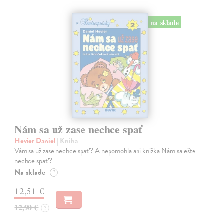
na sklade
Nám sa už zase nechce spať
Hevier Daniel
| Kniha
Vám sa už zase nechce spať? A nepomohla ani knižka Nám sa ešte
nechce spať?
Na sklade
?
12,51 €
12,90 €
?