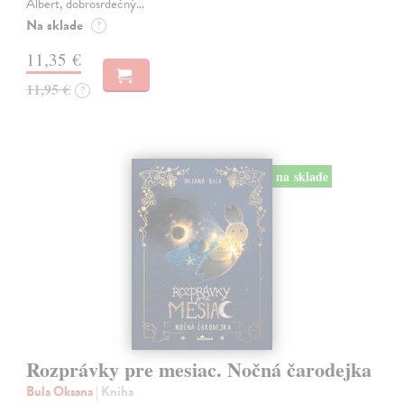
Albert, dobrosrdečný…
Na sklade
?
11,35 €
11,95 €
?
na sklade
Rozprávky pre mesiac. Nočná čarodejka
Bula Oksana
| Kniha