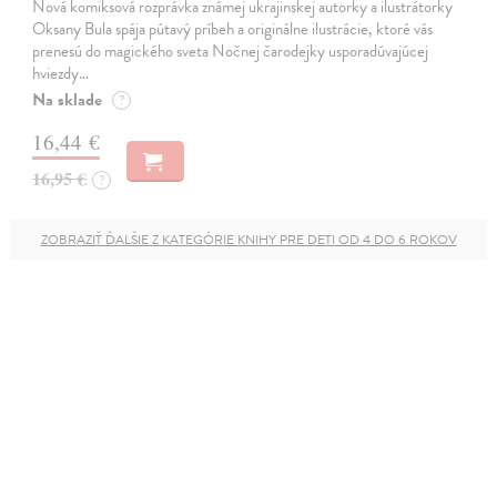
Nová komiksová rozprávka známej ukrajinskej autorky a ilustrátorky
Oksany Bula spája pútavý príbeh a originálne ilustrácie, ktoré vás
prenesú do magického sveta Nočnej čarodejky usporadúvajúcej
hviezdy…
Na sklade
?
16,44 €
16,95 €
?
ZOBRAZIŤ ĎALŠIE Z KATEGÓRIE KNIHY PRE DETI OD 4 DO 6 ROKOV