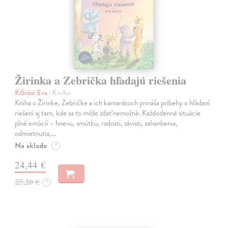
Žirinka a Zebrička hľadajú riešenia
Kőrösi Eva
| Kniha
Kniha o Žirinke, Zebričke a ich kamarátoch prináša príbehy o hľadaní
riešení aj tam, kde sa to môže zdať nemožné. Každodenné situácie
plné emócií – hnevu, smútku, radosti, závisti, zahanbenia,
odmietnutia,…
Na sklade
?
24,44 €
25,20 €
?