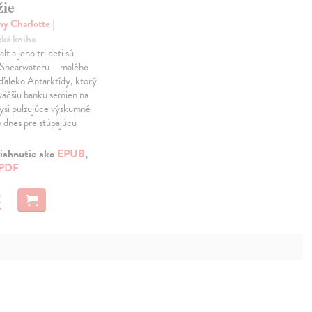
žie
y Charlotte
|
cká kniha
t a jeho tri deti sú
 Shearwateru – malého
ďaleko Antarktídy, ktorý
väčšiu banku semien na
ysi pulzujúce výskumné
 dnes pre stúpajúcu
iahnutie ako
EPUB
,
PDF
€