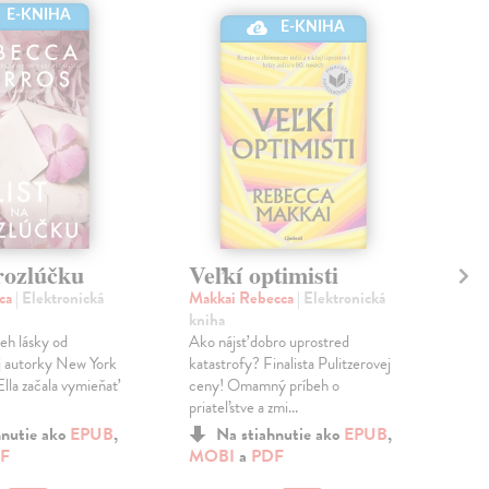
E-KNIHA
E-KNIHA
rozlúčku
Veľkí optimisti
Za
cca
| Elektronická
Makkai Rebecca
| Elektronická
Yar
kniha
kni
eh lásky od
Ako nájsť dobro uprostred
Lásk
j autorky New York
katastrofy? Finalista Pulitzerovej
keď
Ella začala vymieňať
ceny! Omamný príbeh o
Gray
priateľstve a zmi...
ukon
hnutie ako
EPUB
,
Na stiahnutie ako
EPUB
,
F
MOBI
a
PDF
MO