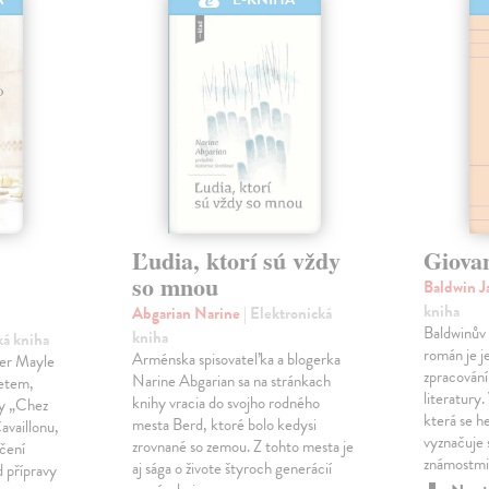
Ľudia, ktorí sú vždy
Giova
so mnou
Baldwin 
kniha
Abgarian Narine
| Elektronická
Baldwinův 
kniha
ká kniha
román je j
Arménska spisovateľka a blogerka
ter Mayle
zpracování
Narine Abgarian sa na stránkach
zetem,
literatury.
knihy vracia do svojho rodného
ny „Chez
která se h
mesta Berd, ktoré bolo kedysi
availlonu,
vyznačuje
zrovnané so zemou. Z tohto mesta je
ečení
známostmi
aj sága o živote štyroch generácií
 přípravy