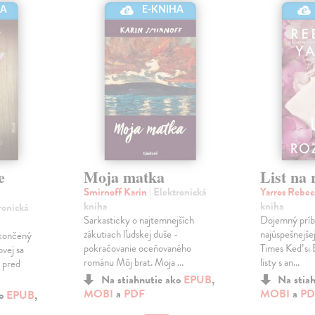
HA
E-KNIHA
e
Moja matka
List na 
Smirnoff Karin
| Elektronická
Yarros Rebe
kniha
kniha
ronická
Sarkasticky o najtemnejších
Dojemný príb
zákutiach ľudskej duše -
najúspešnejše
okončený
pokračovanie oceňovaného
Times Keď si 
vej sa
románu Môj brat. Moja ...
listy s an...
t pred
Na stiahnutie ako
EPUB
,
Na stia
MOBI
a
PDF
MOBI
a
PD
ko
EPUB
,