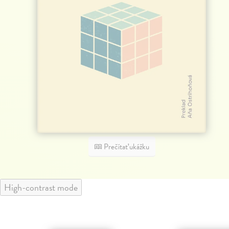
Prečítať ukážku
High-contrast mode