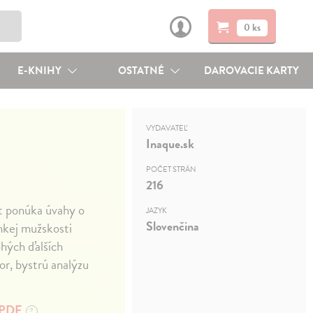
0 ks
E-KNIHY
OSTATNÉ
DAROVACIE KARTY
VYDAVATEĽ
Inaque.sk
POČET STRÁN
216
it ponúka úvahy o
JAZYK
Slovenčina
hkej mužskosti
ohých ďalších
r, bystrú analýzu
PDF
?