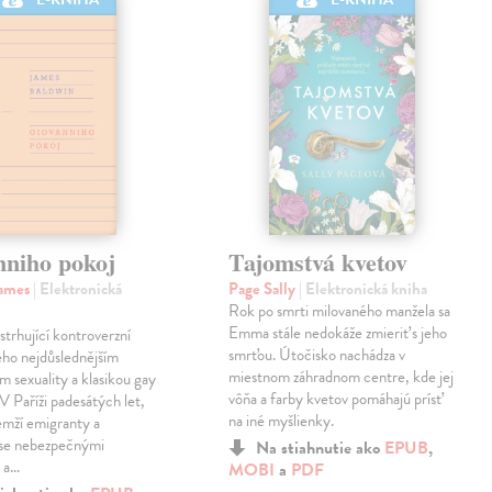
nniho pokoj
Tajomstvá kvetov
James
| Elektronická
Page Sally
| Elektronická kniha
Rok po smrti milovaného manžela sa
Emma stále nedokáže zmieriť s jeho
strhující kontroverzní
smrťou. Útočisko nachádza v
eho nejdůslednějším
miestnom záhradnom centre, kde jej
m sexuality a klasikou gay
vôňa a farby kvetov pomáhajú prísť
 V Paříži padesátých let,
na iné myšlienky.
emží emigranty a
 se nebezpečnými
Na stiahnutie ako
EPUB
,
 a…
MOBI
a
PDF