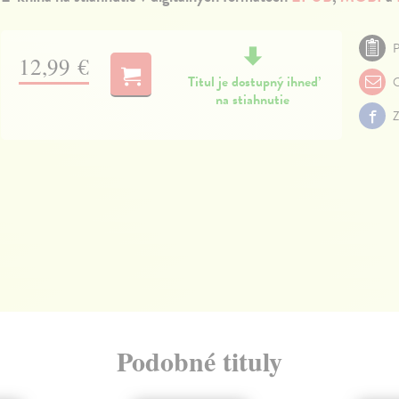
P
12,99 €
Titul je dostupný ihneď
O
na stiahnutie
Z
Podobné tituly