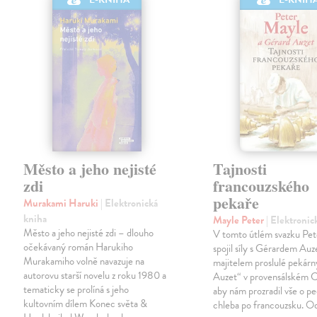
Město a jeho nejisté
Tajnosti
zdi
francouzského
pekaře
Murakami Haruki
| Elektronická
kniha
Mayle Peter
| Elektronic
Město a jeho nejisté zdi – dlouho
V tomto útlém svazku Pe
očekávaný román Harukiho
spojil síly s Gérardem Au
Murakamiho volně navazuje na
majitelem proslulé pekár
autorovu starší novelu z roku 1980 a
Auzet“ v provensálském C
tematicky se prolíná s jeho
aby nám prozradil vše o p
kultovním dílem Konec světa &
chleba po francouzsku. Od