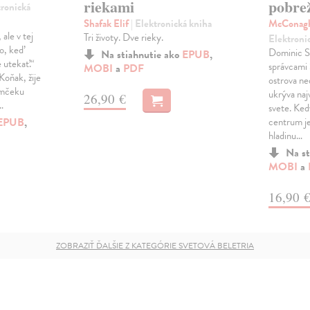
riekami
pobre
tronická
Shafak Elif
| Elektronická kniha
McConagh
ale v tej
Tri životy. Dve rieky.
Elektroni
to, keď
Dominic Sal
Na stiahnutie ako
EPUB
,
e utekať.“
správcami
MOBI
a
PDF
Koňak, žije
ostrova ne
omčeku
ukrýva naj
26,90 €
…
svete. Ked
EPUB
,
centrum je
hladinu…
Na st
MOBI
a
16,90 
ZOBRAZIŤ ĎALŠIE Z KATEGÓRIE SVETOVÁ BELETRIA