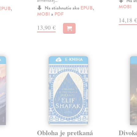
arménskej…
Na st
MOBI
Na stiahnutie ako
EPUB
,
EPUB
,
MOBI
a
PDF
14,18 
13,90 €
A
E-KNIHA
Obloha je pretkaná
Divok