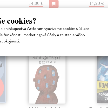
14,00 €
14,20 €
še cookies?
ho kníhkupectva Artforum využívame cookies slúžiace
e funkčnosti, marketingové účely a zaistenie vášho
atelia s podobným vkusom si kúpili
spokojnosti.
novinka
HA