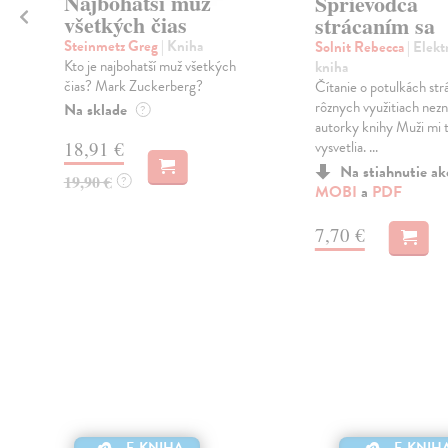
Najbohatší muž
Sprievodca
všetkých čias
strácaním sa
Steinmetz Greg
| Kniha
Solnit Rebecca
| Elekt
Kto je najbohatší muž všetkých
kniha
čias? Mark Zuckerberg?
Čítanie o potulkách strá
rôznych využitiach nez
Na sklade
?
autorky knihy Muži mi 
18,91 €
vysvetlia. ...
Na stiahnutie a
19,90 €
?
MOBI
a
PDF
7,70 €
E-KNIHA
E-KNIH