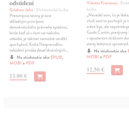
odsúdení
Vidotto Francesco
| Elek
kniha
Grisham John
| Elektronická kniha
„Nevedel som, čo je láska, 
Prezumpcia neviny je síce
chvíli som to pochopil: je 
základným princípom
srdce bije, ale nepotrebuj
demokratického právneho systému,
Guido Contin, prezývaný 
lenže keď už v ňom raz niekoho
v opustenom strážnom d
odsúdia, je takmer nemožné verdikt
starej železnice uprostred
spochybniť. Kniha Nespravodlivo
odsúdení prináša desať skutočných…
Na stiahnutie ako
MOBI
a
PDF
Na stiahnutie ako
EPUB
,
MOBI
a
PDF
12,50 €
13,90 €