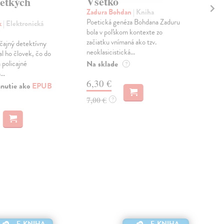
Všetko
Vš
šetkých
an
Zadura Bohdan
| Kniha
Poetická genéza Bohdana Zaduru
Ban
k
| Elektronická
bola v poľskom kontexte zo
Mes
začiatku vnímaná ako tzv.
kres
čajný detektívny
neoklasicistická...
držk
l ho človek, čo do
scén
Na sklade
 policajné
?
..
Na 
6,30 €
hnutie ako
EPUB
13
7,00 €
?
15,
E-KNIHA
E-KNIHA