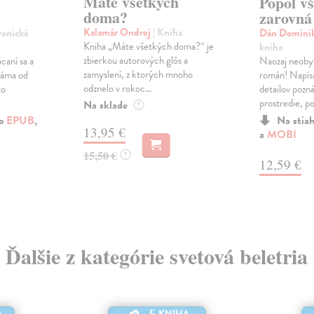
Máte všetkých
Popol v
doma?
zarovná
Kalamár Ondrej
| Kniha
ronická
Dán Domini
Kniha „Máte všetkých doma?“ je
kniha
zbierkou autorových glôs a
caní sa a
Naozaj neoby
zamyslení, z ktorých mnoho
náma od
román! Napísa
odznelo v rokoc...
to
detailov pozná
prostredie, po.
Na sklade
?
ko
EPUB
,
Na stia
13,95 €
a
MOBI
15,50 €
?
12,59 €
Ďalšie z kategórie svetová beletria
A
E-KNIHA