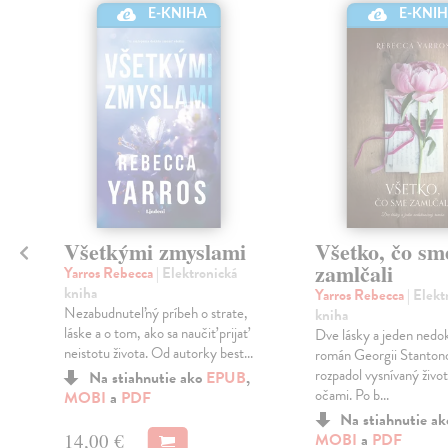
E-KNIHA
E-KNI
Všetkými zmyslami
Všetko, čo sm
zamlčali
Yarros Rebecca
| Elektronická
kniha
Yarros Rebecca
| Elekt
Nezabudnuteľný príbeh o strate,
kniha
láske a o tom, ako sa naučiť prijať
Dve lásky a jeden ned
neistotu života. Od autorky best...
román Georgii Stantono
rozpadol vysnívaný živo
Na stiahnutie ako
EPUB
,
očami. Po b...
MOBI
a
PDF
Na stiahnutie a
14,00 €
MOBI
a
PDF