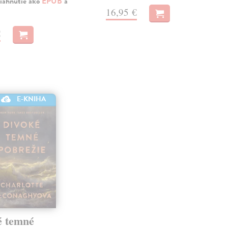
iahnutie ako
EPUB
a
16,95 €
€
E-KNIHA
é temné