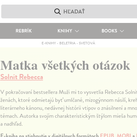
REBRÍK
KNIHY
BOOKS
E-KNIHY
-
BELETRIA
-
SVETOVÁ
Matka všetkých otázok
Solnit Rebecca
V pokračovaní bestsellera Muži mi to vysvetlia Rebecca Soln
ženách, ktoré odmietajú byť umlčané, mizogýnnom násilí, kre
literárneho kánonu, nedávnej histórii vtipov o znásilnení a mn
témach. Autorka svojím charakteristickým štýlom mieša humo
a nadhľad.
E-kniha na stiahnutie v digitálnych formátoch
EPUB
,
MOBI
a