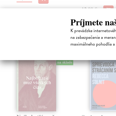
12,90 €
Príjmete na
K prevádzke internetové
High-contrast mode
na zabezpečenie a merani
Čit
maximálneho pohodlia a 
E-KNI
na sklade