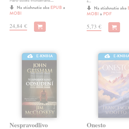
Hard-boiled Wonderland.…
a…
Na stiahnutie ako
EPUB
a
Na stiahnutie ako
MOBI
MOBI
a
PDF
24,84 €
5,73 €
E-KNIHA
E-KNIH
Nespravodlivo
Onesto