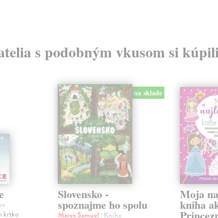
atelia s podobným vkusom si kúpili
na sklade
e
Slovensko -
Moja na
spoznajme ho spolu
kniha ak
ha
Princezn
i krtko
Marec Samuel
| Kniha