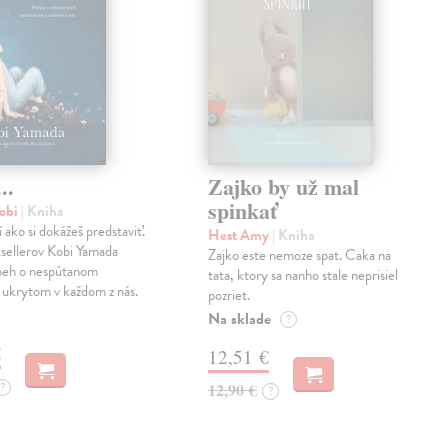
..
Zajko by už mal
spinkať
obi
| Kniha
í ako si dokážeš predstaviť.
Hest Amy
| Kniha
sellerov Kobi Yamada
Zajko este nemoze spat. Caka na
íbeh o nespútanom
tata, ktory sa nanho stale neprisiel
 ukrytom v každom z nás.
pozriet.
Na sklade
?
€
12,51 €
?
12,90 €
?