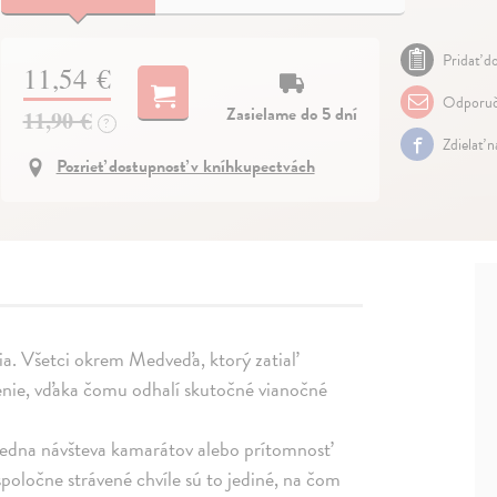
Pridať do
11,54 €
Odporuč
Zasielame do 5 dní
11,90 €
?
Zdielať 
Pozrieť dostupnosť v kníhkupectvách
spia. Všetci okrem Medveďa, ktorý zatiaľ
enie, vďaka čomu odhalí skutočné vianočné
 jedna návšteva kamarátov alebo prítomnosť
spoločne strávené chvíle sú to jediné, na čom