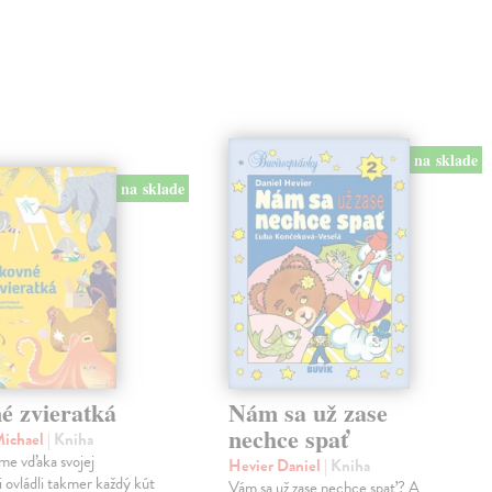
na sklade
na sklade
é zvieratká
Nám sa už zase
nechce spať
Michael
| Kniha
me vďaka svojej
Hevier Daniel
| Kniha
ii ovládli takmer každý kút
Vám sa už zase nechce spať? A