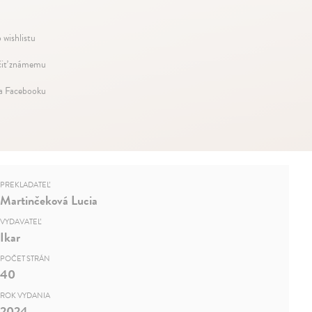
 wishlistu
iť známemu
na Facebooku
PREKLADATEĽ
Martinčeková Lucia
VYDAVATEĽ
Ikar
POČET STRÁN
40
ROK VYDANIA
2024