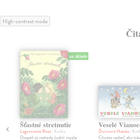
High-contrast mode
Čit
na sklade
Šťastné stretnutie
Veselé Vianoc
Lagercrantz Rose
| Kniha
Ďurinová Nataša
| Kni
Dospelí sú niekedy čudní: myslia
Chcete vedieť, ako tráv