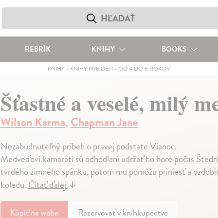
REBRÍK
KNIHY
BOOKS
KNIHY
-
KNIHY PRE DETI
-
OD 4 DO 6 ROKOV
Šťastné a veselé, milý m
Wilson Karma
,
Chapman Jane
Nezabudnuteľný príbeh o pravej podstate Vianoc.
Medveďovi kamaráti sú odhodlaní udržať ho hore počas Štedr
tvrdého zimného spánku, potom mu pomôžu priniesť a ozdobiť 
koledu.
Čítať ďalej
↓
Kúpiť
na webe
Rezervovať v kníhkupectve