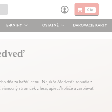
0 ks
E-KNIHY
OSTATNÉ
DAROVACIE KARTY
edveď
ého dňa za každú cenu! Najskôr Medveďa zobudia z
vianočný stromček z lesa, upiecť koláče a zaspievať