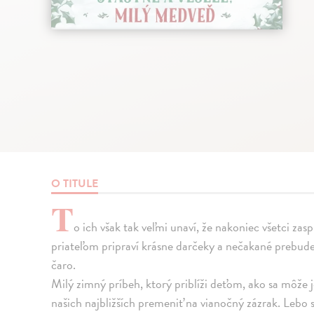
O TITULE
T
o ich však tak veľmi unaví, že nakoniec všetci za
priateľom pripraví krásne darčeky a nečakané prebud
čaro.
Milý zimný príbeh, ktorý priblíži deťom, ako sa môže
našich najbližších premeniť na vianočný zázrak. Lebo 