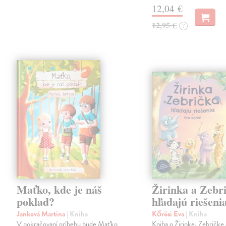
12,04 €
12,95 €
?
Maťko, kde je náš
Žirinka a Zebr
poklad?
hľadajú riešeni
Janková Martina
| Kniha
Kőrösi Eva
| Kniha
V pokračovaní príbehu bude Maťko
Kniha o Žirinke, Zebričke 