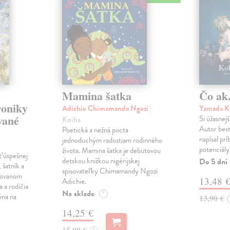
Mamina šatka
Čo ak.
roniky
Adichie Chimamanda Ngozi
|
Yamada K
vané
Si úžasnejš
Kniha
Autor best
Poetická a nežná pocta
napísal pr
jednoduchým radostiam rodinného
potenciály
života. Mamina šatka je debutovou
ť úspešnej
detskou knižkou nigérijskej
Do 5 dní
 šatník a
spisovateľky Chimamandy Ngozi
trovanom
13,48 
Adichie.
a a rodičia
Na sklade
?
ýna na
13,90 €
14,25 €
15,00 €