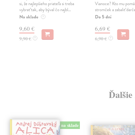
si, že najlepšieho priateľa si treba
Vianoce? Kto mu pomáh
vybrať tak, aby býval čo najbl...
stromček a zabaliť dar
.
Na sklade
Do 5 dní
?
9,60 €
6,69 €
9,90 €
6,90 €
?
?
Ďalšie
na sklade