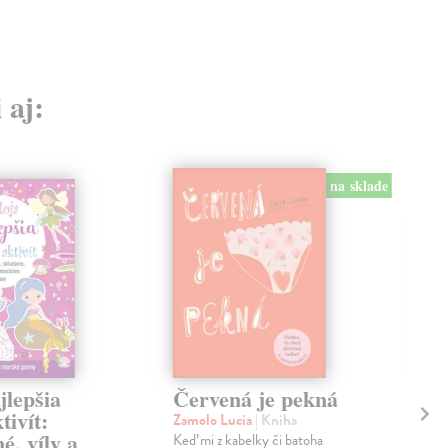
 aj:
na sklade
jlepšia
Červená je pekná
M
tivít:
Zamolo Lucia
| Kniha
Sti
é, víly a
Keď mi z kabelky či batoha
Ute