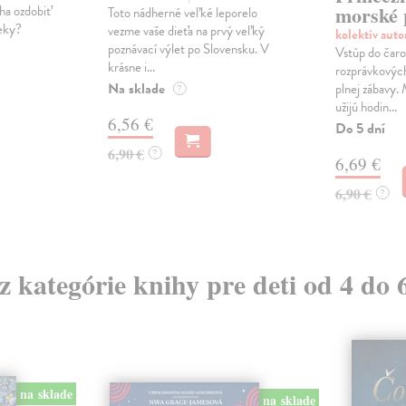
morské 
a ozdobiť
Toto nádherné veľké leporelo
čeky?
vezme vaše dieťa na prvý veľký
kolektív aut
poznávací výlet po Slovensku. V
Vstúp do čaro
krásne i...
rozprávkových
Na sklade
plnej zábavy. 
?
užijú hodin...
6,56 €
Do 5 dní
6,90 €
?
6,69 €
6,90 €
?
 z kategórie knihy pre deti od 4 do 
na sklade
na sklade