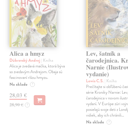
Alica a hmyz
Lev, šatník a
čarodejnica. K
Dúbravský Andrej
| Kniha
Narnie (Ilustro
Alica je zvedavá mačka, ktorá býva
so zvedavým Andrejom. Obaja sú
vydanie)
fascinovaní ríšou hmyzu.
Lewis C.S.
| Kniha
Na sklade
?
Prečítajte si obľúbenú čas
série Kroniky Narnie: Lev,
28,03 €
čarodejnica v novom ilus
vydaní. V Európe zúri vojn
28,90 €
?
posielajú svoje deti z Lond
vidiek, aby ich chránili…
Na sklade
?