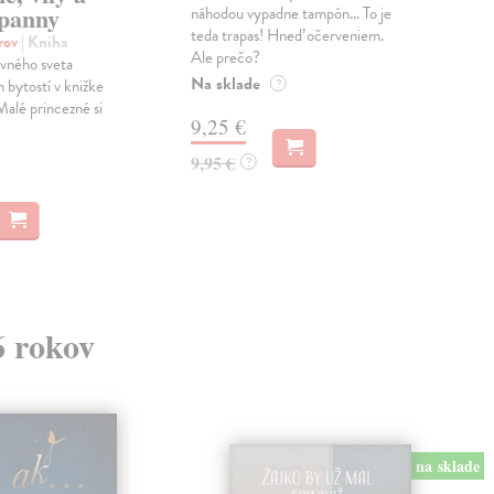
panny
náhodou vypadne tampón... To je
pria
teda trapas! Hneď očerveniem.
odl
orov
| Kniha
Ale prečo?
vždy
vného sveta
Na sklade
Do 
 bytostí v knižke
?
Malé princezné si
9,25 €
10
9,95 €
10,
?
6 rokov
na sklade