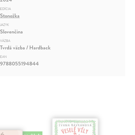
EDÍCIA
Stonožka
JAZYK
Slovenčina
VÄZBA
Tvrdá väzba / Hardback
EAN
9788055194844