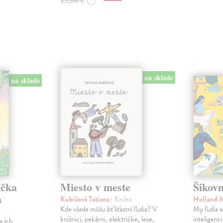
?
na sklade
na sklade
ička
Miesto v meste
Šikovn
a
Kubišová Tatiana
| Kniha
Holland 
Kde všade môžu žiť šťastní ľudia? V
My ľudia s
knižnici, pekárni, električke, lese,
inteligenc
a ich