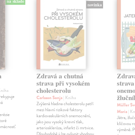
na sklade
novinka
a
Zdravá a chutná
Zdrav
strava při vysokém
strava
cholesterolu
onemo
Kniha
žlučn
prekypuje
Carlsson Sonja
| Kniha
vá
Zvýšená hladina cholesterolu patří
Müller S
mezi hlavní rizikové faktory
Maria
| K
erézie
kardiovaskulárních onemocnění,
Játra, žlučn
toré
jako jsou vysoký krevní tlak,
klíčovou ro
omácnosť.
arterioskleróza, infarkt či mrtvice.
výměně. Pr
Dlouhodobě ji lze ovlivnit vhodnou