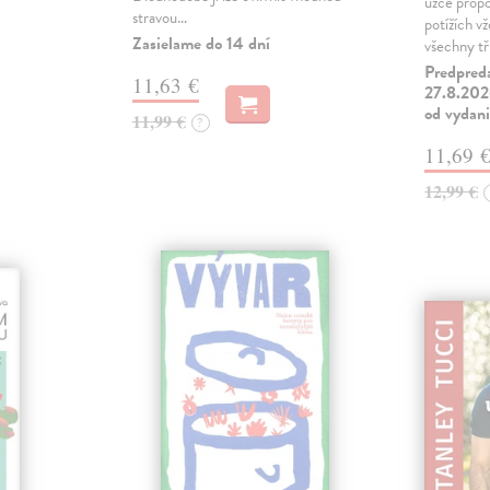
úzce propo
stravou…
potížích v
Zasielame do 14 dní
všechny tř
Predpred
11,63 €
27.8.2026
od vydan
11,99 €
?
11,69 
12,99 €