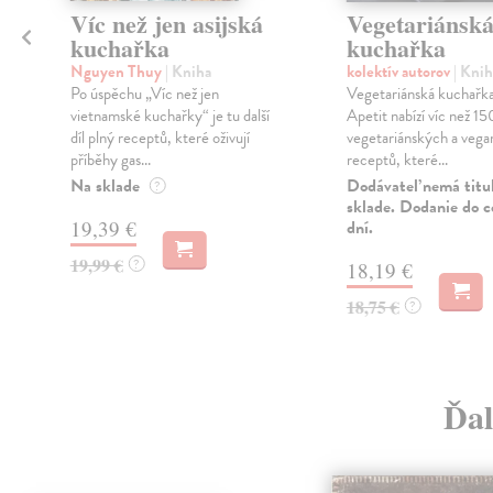
Víc než jen asijská
Vegetariánsk
kuchařka
kuchařka
Nguyen Thuy
| Kniha
kolektív autorov
| Knih
Po úspěchu „Víc než jen
Vegetariánská kuchařka
vietnamské kuchařky“ je tu další
Apetit nabízí víc než 15
díl plný receptů, které oživují
vegetariánských a veg
příběhy gas...
receptů, které...
Na sklade
Dodávateľ nemá titu
?
sklade. Dodanie do c
19,39 €
dní.
19,99 €
?
18,19 €
18,75 €
?
Ďal