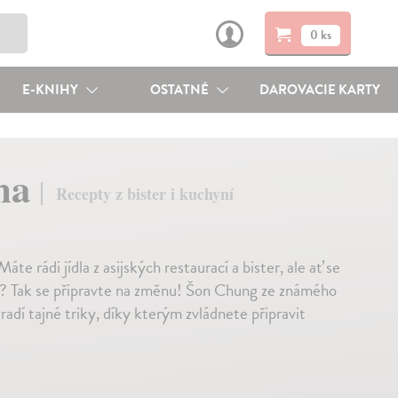
0 ks
E-KNIHY
OSTATNÉ
DAROVACIE KARTY
ona
Recepty z bister i kuchyní
Máte rádi jídla z asijských restaurací a bister, ale ať se
it? Tak se připravte na změnu! Šon Chung ze známého
adí tajné triky, díky kterým zvládnete připravit