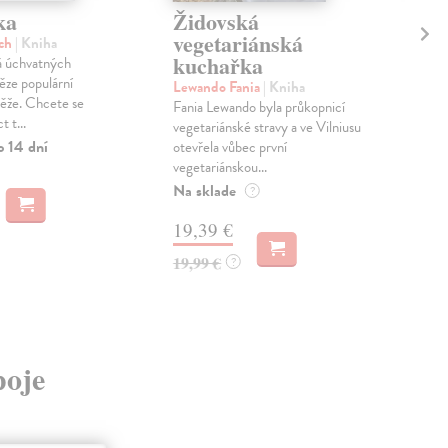
ka
Židovská
Ku
vegetariánská
on
ěch
| Kniha
kuchařka
á úchvatných
Mil
ěze populární
Tato
Lewando Fania
| Kniha
ěže. Chcete se
diet
Fania Lewando byla průkopnicí
t t...
pac
vegetariánské stravy a ve Vilniusu
diag
o 14 dní
otevřela vůbec první
vegetariánskou...
Zas
Na sklade
?
8,
19,39 €
8,9
19,99 €
?
poje