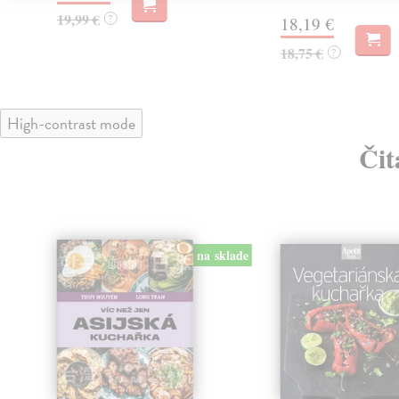
19,99 €
?
18,19 €
18,75 €
?
High-contrast mode
Čit
na sklade