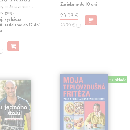
jené, je při léčbě a
Zasielame do 10 dní
ždy potřeba zohlednit
i orgány.
23,08 €
aj, vychádza
, zasielame do 12 dní
23,79 €
?
ia
€
?
na sklade