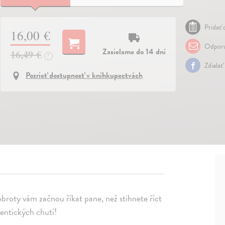
Pridať 
16,00 €
Odporu
Zasielame do 14 dní
16,49 €
?
Zdielať
Pozrieť dostupnosť v kníhkupectvách
obroty vám začnou říkat pane, než stihnete říct
entických chutí!