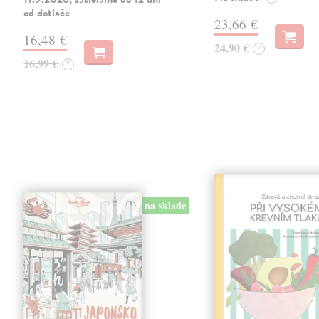
od dotlače
23,66 €
16,48 €
24,90 €
?
16,99 €
?
na sklade