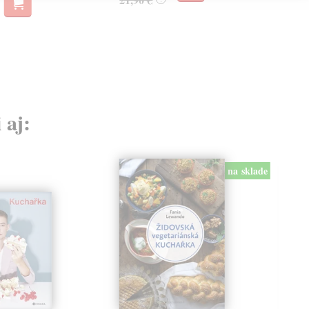
19
19,
 aj:
na sklade