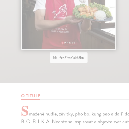
Prečítať ukážku
O TITULE
S
mažené nudle, závitky, pho bo, kung pao a další d
B-O-B-I-K-A. Nechte se inspirovat a objevte svět aut