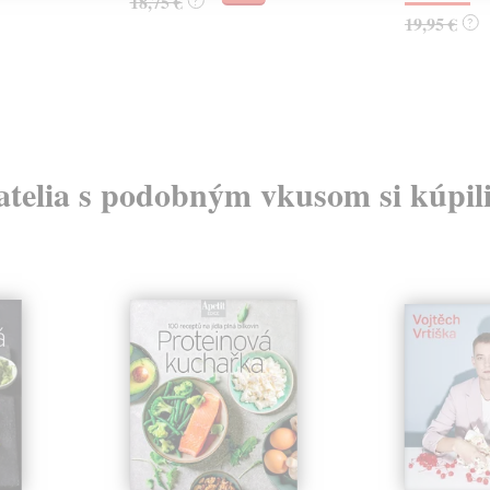
18,75 €
?
19,95 €
?
atelia s podobným vkusom si kúpili