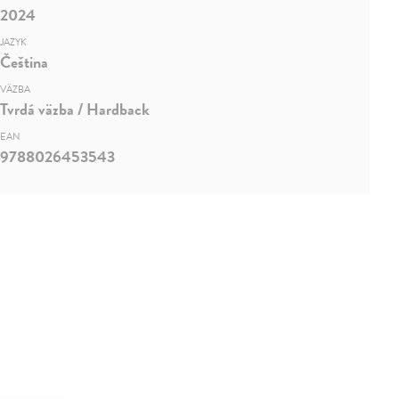
2024
JAZYK
Čeština
VÄZBA
Tvrdá väzba / Hardback
EAN
9788026453543