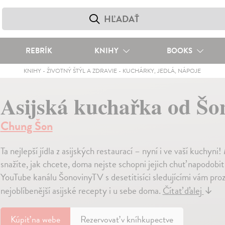
REBRÍK
KNIHY
BOOKS
KNIHY
-
ŽIVOTNÝ ŠTÝL A ZDRAVIE
-
KUCHÁRKY, JEDLÁ, NÁPOJE
Asijská kuchařka od Š
Chung Šon
Ta nejlepší jídla z asijských restaurací – nyní i ve vaší kuchyni! 
snažíte, jak chcete, doma nejste schopni jejich chuť napodob
YouTube kanálu ŠonovinyTV s desetitisíci sledujícími vám prozr
nejoblíbenější asijské recepty i u sebe doma.
Čítať ďalej
↓
Kúpiť
na webe
Rezervovať v kníhkupectve