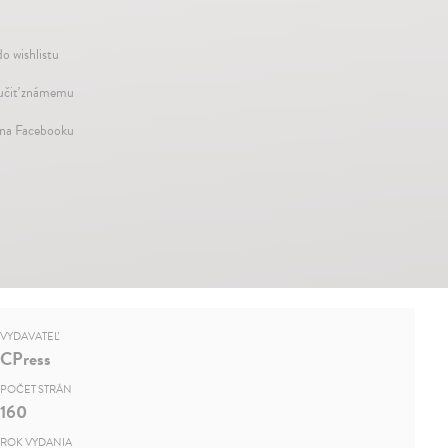
do wishlistu
čiť známemu
 na Facebooku
VYDAVATEĽ
CPress
POČET STRÁN
160
ROK VYDANIA