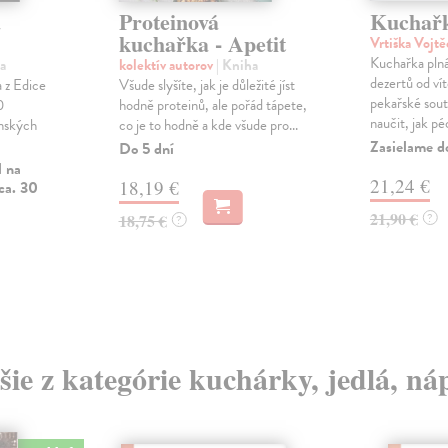
á
Proteinová
Kuchař
kuchařka - Apetit
Vrtiška Vojt
Kuchařka pln
a
kolektív autorov
| Kniha
dezertů od vít
 z Edice
Všude slyšíte, jak je důležité jíst
pekařské sout
0
hodně proteinů, ale pořád tápete,
naučit, jak péc
anských
co je to hodně a kde všude pro...
Zasielame d
Do 5 dní
l na
21,24 €
18,19 €
ca. 30
21,90 €
18,75 €
?
?
šie z kategórie kuchárky, jedlá, ná