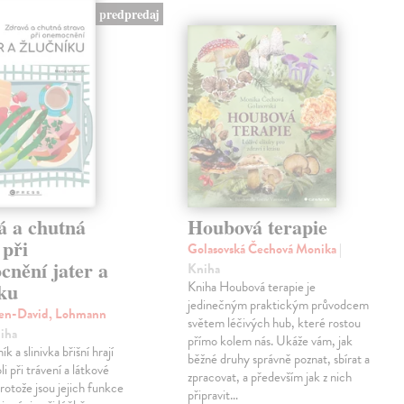
predpredaj
á a chutná
Houbová terapie
 při
Golasovská Čechová Monika
|
cnění jater a
Kniha
íku
Kniha Houbová terapie je
jedinečným praktickým průvodcem
ven-David, Lohmann
světem léčivých hub, které rostou
niha
přímo kolem nás. Ukáže vám, jak
ík a slinivka břišní hrají
běžné druhy správně poznat, sbírat a
li při trávení a látkové
zpracovat, a především jak z nich
otože jsou jejich funkce
připravit…