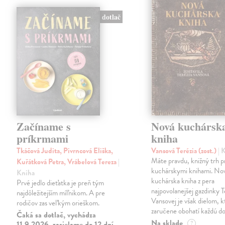
dotlač
Začíname s
Nová kuchársk
príkrmami
kniha
Tkáčová Judita, Pivrncová Eliška,
Vansová Terézia (zost.)
| 
Máte pravdu, knižný trh 
Kuřátková Petra, Vrábelová Tereza
|
kuchárskymi knihami. No
Kniha
kuchárska kniha z pera
Prvé jedlo dieťatka je preň tým
najpovolanejšej gazdinky T
najdôležitejším míľnikom. A pre
Vansovej je však dielom, k
rodičov zas veľkým orieškom.
zaručene obohatí každú d
Čaká sa dotlač, vychádza
Na sklade
11.9.2026, zasielame do 12 dní
?