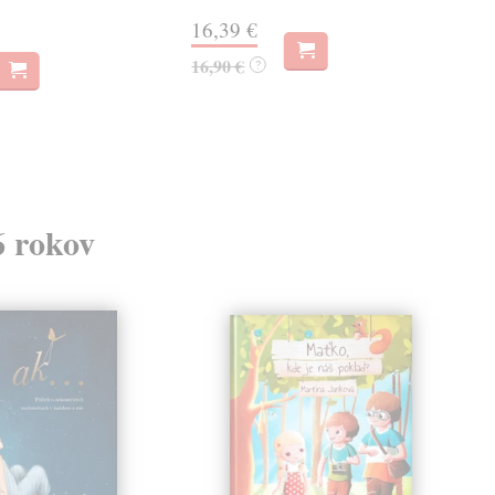
diel
oso..
16,39 €
Do 
16,90 €
?
47
49,
6 rokov