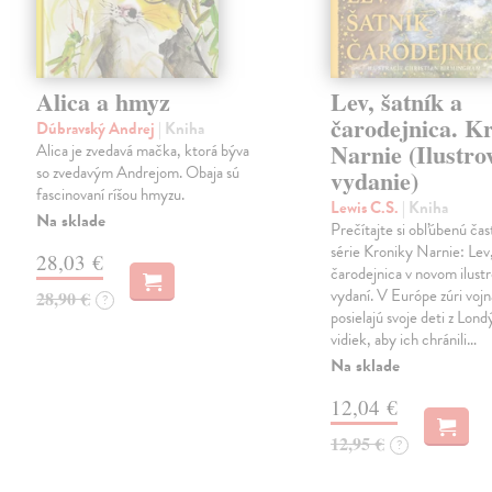
Alica a hmyz
Lev, šatník a
čarodejnica. K
Dúbravský Andrej
| Kniha
Narnie (Ilustro
Alica je zvedavá mačka, ktorá býva
so zvedavým Andrejom. Obaja sú
vydanie)
fascinovaní ríšou hmyzu.
Lewis C.S.
| Kniha
Na sklade
Prečítajte si obľúbenú čas
série Kroniky Narnie: Lev,
28,03 €
čarodejnica v novom ilus
vydaní. V Európe zúri vojn
28,90 €
?
posielajú svoje deti z Lond
vidiek, aby ich chránili…
Na sklade
12,04 €
12,95 €
?