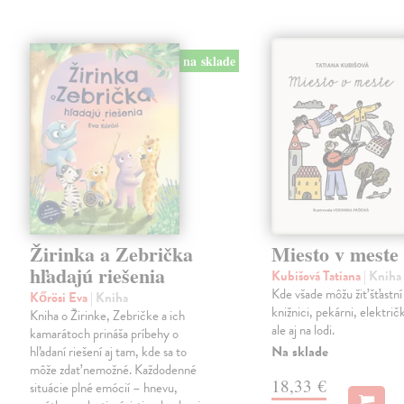
na sklade
Žirinka a Zebrička
Miesto v meste
hľadajú riešenia
Kubišová Tatiana
| Kniha
Kde všade môžu žiť šťastní
Kőrösi Eva
| Kniha
knižnici, pekárni, električ
Kniha o Žirinke, Zebričke a ich
ale aj na lodi.
kamarátoch prináša príbehy o
Na sklade
hľadaní riešení aj tam, kde sa to
môže zdať nemožné. Každodenné
18,33 €
situácie plné emócií – hnevu,