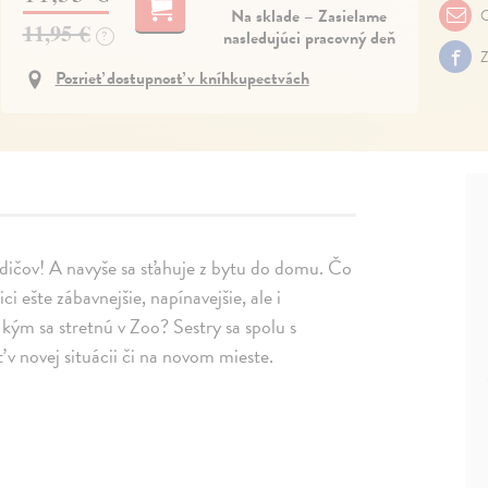
Na sklade – Zasielame
O
11,95 €
nasledujúci pracovný deň
?
Z
Pozrieť dostupnosť v kníhkupectvách
 rodičov! A navyše sa sťahuje z bytu do domu. Čo
i ešte zábavnejšie, napínavejšie, ale i
 kým sa stretnú v Zoo? Sestry sa spolu s
ať v novej situácii či na novom mieste.