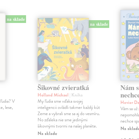
na sklade
na sklade
Šikovné zvieratká
Nám s
nechce
Holland Michael
| Kniha
 ľudia? V
My ľudia sme vďaka svojej
Hevier D
ke, lese,
inteligencii ovládli takmer každý kút
Vám sa už
Zeme a vybrali sme sa aj do vesmíru.
nepomohla
No zďaleka nie sme jedinými
nechce sp
šikovnými tvormi na našej planéte.
Na sklad
Na sklade