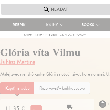
REBRÍK
KNIHY
BOOKS
KNIHY
-
KNIHY PRE DETI
-
OD 4 DO 6 ROKOV
Glória víta Vilmu
Juhász Martina
Malej zvedavej škôlkarke Glórii sa otočil život hore nohami. Už
Kúpiť
na webe
Rezervovať v kníhkupectve
P
11,35 €