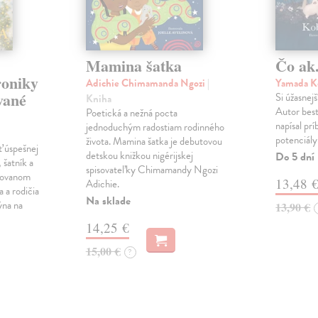
Mamina šatka
Čo ak.
roniky
Adichie Chimamanda Ngozi
|
Yamada K
vané
Si úžasnejš
Kniha
Autor best
Poetická a nežná pocta
napísal pr
jednoduchým radostiam rodinného
potenciály
života. Mamina šatka je debutovou
ť úspešnej
detskou knižkou nigérijskej
Do 5 dní
 šatník a
spisovateľky Chimamandy Ngozi
trovanom
13,48 
Adichie.
a a rodičia
Na sklade
ýna na
13,90 €
14,25 €
15,00 €
?