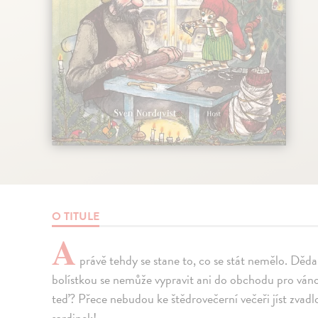
O TITULE
A
právě tehdy se stane to, co se stát nemělo. Děda
bolístkou se nemůže vypravit ani do obchodu pro ván
teď? Přece nebudou ke štědrovečerní večeři jíst zv
sardinek!