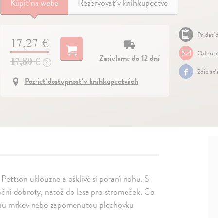
Kúpiť
na webe
Rezervovať v kníhkupectve
Pridať d
17,27 €
Odporu
Zasielame do 12 dní
17,80 €
?
Zdielať
Pozrieť dostupnosť v kníhkupectvách
 Pettson uklouzne a ošklivě si poraní nohu. S
oční dobroty, natož do lesa pro stromeček. Co
adlou mrkev nebo zapomenutou plechovku