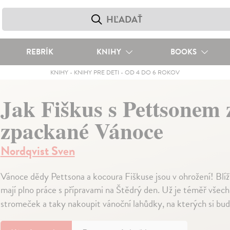
REBRÍK
KNIHY
BOOKS
KNIHY
-
KNIHY PRE DETI
-
OD 4 DO 6 ROKOV
Jak Fiškus s Pettsonem 
zpackané Vánoce
Nordqvist Sven
Vánoce dědy Pettsona a kocoura Fiškuse jsou v ohrožení! Bl
mají plno práce s přípravami na Štědrý den. Už je téměř všec
stromeček a taky nakoupit vánoční lahůdky, na kterých si bu