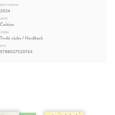
ROK VYDANIA
2024
JAZYK
Čeština
VÄZBA
Tvrdá väzba / Hardback
EAN
9788027520763