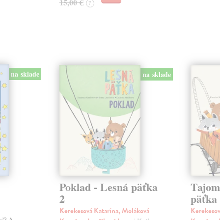
15,00 €
?
na sklade
na sklade
Poklad - Lesná päťka
Tajom
2
päťka
Kerekesová Katarína, Moláková
Kerekesov