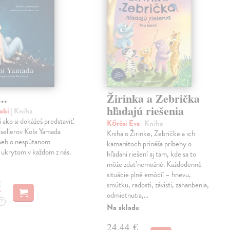
..
Žirinka a Zebrička
hľadajú riešenia
obi
| Kniha
í ako si dokážeš predstaviť.
Kőrösi Eva
| Kniha
sellerov Kobi Yamada
Kniha o Žirinke, Zebričke a ich
íbeh o nespútanom
kamarátoch prináša príbehy o
 ukrytom v každom z nás.
hľadaní riešení aj tam, kde sa to
môže zdať nemožné. Každodenné
situácie plné emócií – hnevu,
€
smútku, radosti, závisti, zahanbenia,
odmietnutia,…
?
Na sklade
24,44 €