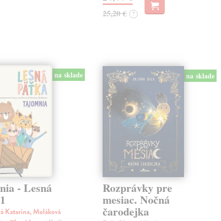
25,20 €
?
na sklade
na sklade
nia - Lesná
Rozprávky pre
 1
mesiac. Nočná
čarodejka
á Katarína, Moláková