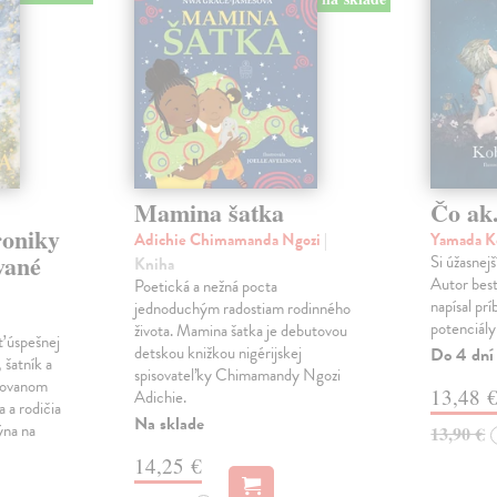
Mamina šatka
Čo ak.
roniky
Adichie Chimamanda Ngozi
|
Yamada K
vané
Si úžasnejš
Kniha
Autor best
Poetická a nežná pocta
napísal pr
jednoduchým radostiam rodinného
potenciály
života. Mamina šatka je debutovou
ť úspešnej
detskou knižkou nigérijskej
Do 4 dní
 šatník a
spisovateľky Chimamandy Ngozi
trovanom
13,48 
Adichie.
a a rodičia
Na sklade
ýna na
13,90 €
14,25 €