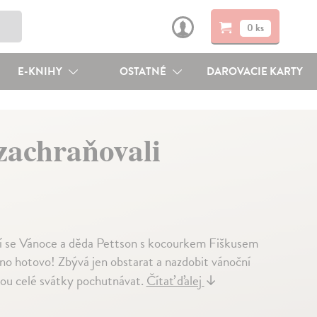
0 ks
E-KNIHY
OSTATNÉ
DAROVACIE KARTY
zachraňovali
íží se Vánoce a děda Pettson s kocourkem Fiškusem
hno hotovo! Zbývá jen obstarat a nazdobit vánoční
dou celé svátky pochutnávat.
Čítať ďalej
↓