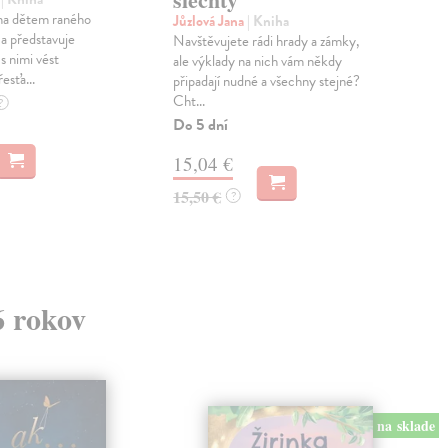
ena dětem raného
Jůzlová Jana
| Kniha
Col
 a představuje
Navštěvujete rádi hrady a zámky,
Pří
s nimi vést
ale výklady na nich vám někdy
Polb
esťa...
připadají nudné a všechny stejné?
Wate
Cht...
krac
?
Do 5 dní
Zas
15,04 €
13
15,50 €
14,
?
6 rokov
na sklade