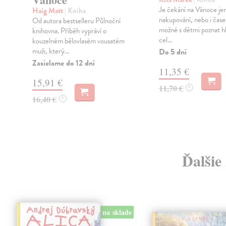
Je čekání na Vánoce je
Haig Matt
| Kniha
nakupování, nebo i čase
Od autora bestselleru Půlnoční
možné s dětmi poznat hl
knihovna. Příběh vypráví o
cel...
kouzelném bělovlasém vousatém
muži, který...
Do 5 dní
Zasielame do 12 dní
11,35 €
15,91 €
11,70 €
?
16,40 €
?
Ďalšie
na sklade