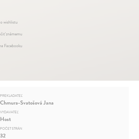
o wishlistu
čiť známemu
 na Facebooku
PREKLADATEĽ
Chmura-Svatošová Jana
VYDAVATEĽ
Host
POČET STRÁN
32