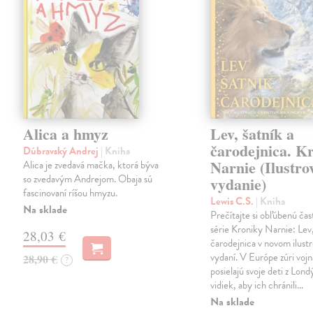
Alica a hmyz
Lev, šatník a
čarodejnica. K
Dúbravský Andrej
| Kniha
Narnie (Ilustro
Alica je zvedavá mačka, ktorá býva
so zvedavým Andrejom. Obaja sú
vydanie)
fascinovaní ríšou hmyzu.
Lewis C.S.
| Kniha
Na sklade
Prečítajte si obľúbenú čas
série Kroniky Narnie: Lev,
28,03 €
čarodejnica v novom ilus
vydaní. V Európe zúri vojn
28,90 €
?
posielajú svoje deti z Lond
vidiek, aby ich chránili…
Na sklade