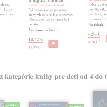
n dobou
Kniha je urč
Schaapman Karina
| Kniha
m, kdy je
školního věku
Pokračování velice populární
ubší smysl
pomůcku, jak 
knihy Hledej a najdi je ve znamení
rozhovory o kř
Vánoc. Spolu se Samem a Julií
budete...
Na sklade
Zasielame do 14 dní
4,56 €
18,42 €
4,70 €
?
18,99 €
?
 z kategórie knihy pre deti od 4 do 
na sklade
na sklade