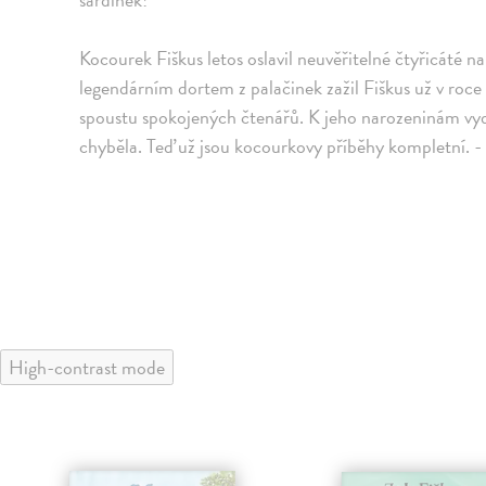
Kocourek Fiškus letos oslavil neuvěřitelné čtyřicáté na
legendárním dortem z palačinek zažil Fiškus už v roc
spoustu spokojených čtenářů. K jeho narozeninám vy
chyběla. Teď už jsou kocourkovy příběhy kompletní. -
High-contrast mode