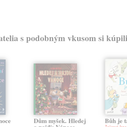
atelia s podobným vkusom si kúpili
noce
Dům myšek. Hledej
Bůh je t
a najdi: Vánoce
Zajícová Jan