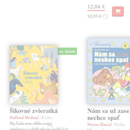
12,04 €
12,95 €
?
na sklade
Šikovné zvieratká
Nám sa už zase
nechce spať
Holland Michael
| Kniha
My ľudia sme vďaka svojej
Hevier Daniel
| Kniha
inteligencii ovládli takmer každý kút