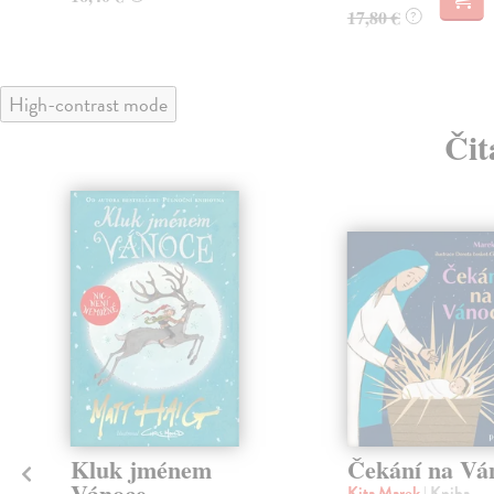
17,80 €
?
High-contrast mode
Čit
Kluk jménem
Čekání na Vá
Vánoce
Kita Marek
| Kniha