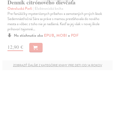
Denník citrónového dievčaťa
Ostrolucká Pavli
| Elektronická kniha
Pre fanúšičky mysterióznych príbehov a zamotaných prvých lások
Sedemnásťročná Sára sa práve s mamou presťahovala do nového
mesta a vôbec z toho nie je nadšená. Keď sa jej však v novej škole
prihovorí tajomné…
Na stiahnutie ako
EPUB
,
MOBI
a
PDF
12,90 €
ZOBRAZIŤ ĎALŠIE Z KATEGÓRIE KNIHY PRE DETI OD 14 ROKOV