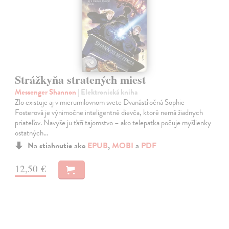
Strážkyňa stratených miest
Messenger Shannon
| Elektronická kniha
Zlo existuje aj v mierumilovnom svete Dvanásťročná Sophie
Fosterová je výnimočne inteligentné dievča, ktoré nemá žiadnych
priateľov. Navyše ju ťaží tajomstvo – ako telepatka počuje myšlienky
ostatných…
Na stiahnutie ako
EPUB
,
MOBI
a
PDF
12,50 €