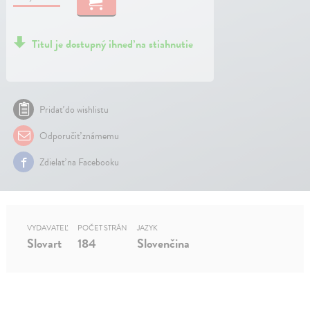
Titul je dostupný ihneď na stiahnutie
Pridať do wishlistu
Odporučiť známemu
Zdielať na Facebooku
VYDAVATEĽ
POČET STRÁN
JAZYK
Slovart
184
Slovenčina