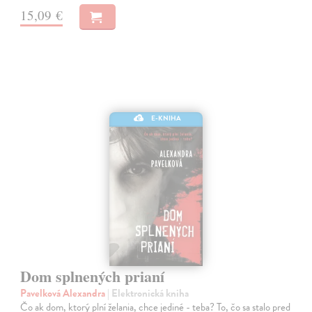
15,09 €
E-KNIHA
Dom splnených prianí
Pavelková Alexandra
| Elektronická kniha
Čo ak dom, ktorý plní želania, chce jediné - teba? To, čo sa stalo pred