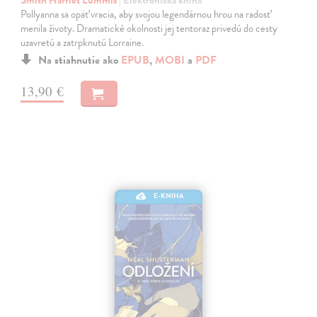
Pollyanna sa opäť vracia, aby svojou legendárnou hrou na radosť
menila životy. Dramatické okolnosti jej tentoraz privedú do cesty
uzavretú a zatrpknutú Lorraine.
Na stiahnutie ako
EPUB
,
MOBI
a
PDF
13,90 €
E-KNIHA