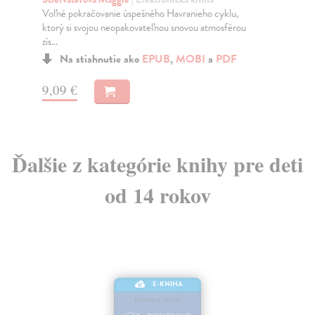
Voľné pokračovanie úspešného Havranieho cyklu,
Úsp
ktorý si svojou neopakovateľnou snovou atmosférou
str
zís...
svet
Na stiahnutie ako
EPUB
,
MOBI
a
PDF
9,09 €
10
Ďalšie z kategórie knihy pre deti
od 14 rokov
E-KNIHA