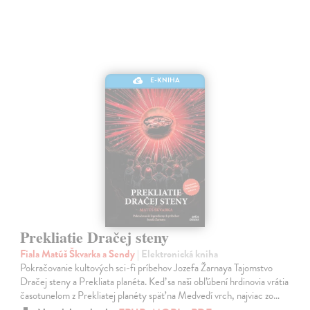
E-KNIHA
Prekliatie Dračej steny
Fiala Matúš Škvarka a Sendy
| Elektronická kniha
Pokračovanie kultových sci-fi príbehov Jozefa Žarnaya Tajomstvo
Dračej steny a Prekliata planéta. Keď sa naši obľúbení hrdinovia vrátia
časotunelom z Prekliatej planéty späť na Medvedí vrch, najviac zo…