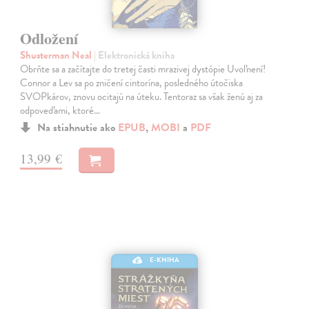
Odložení
Shusterman Neal
| Elektronická kniha
Obrňte sa a začítajte do tretej časti mrazivej dystópie Uvoľnení!
Connor a Lev sa po zničení cintorína, posledného útočiska
SVOPkárov, znovu ocitajú na úteku. Tentoraz sa však ženú aj za
odpoveďami, ktoré…
Na stiahnutie ako
EPUB
,
MOBI
a
PDF
13,99 €
E-KNIHA