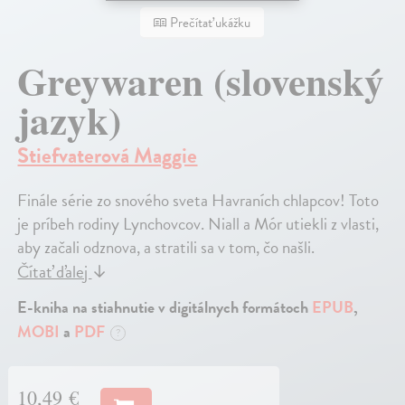
Prečítať ukážku
Greywaren (slovenský
jazyk)
Stiefvaterová Maggie
Finále série zo snového sveta Havraních chlapcov! Toto
je príbeh rodiny Lynchovcov. Niall a Mór utiekli z vlasti,
aby začali odznova, a stratili sa v tom, čo našli.
Čítať ďalej
↓
E-kniha na stiahnutie v digitálnych formátoch
EPUB
,
MOBI
a
PDF
?
10,49 €