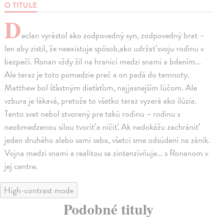
O TITULE
D
eclan vyrástol ako zodpovedný syn, zodpovedný brat –
len aby zistil, že neexistuje spôsob,ako udržať svoju rodinu v
bezpečí. Ronan vždy žil na hranici medzi snami a bdením...
Ale teraz je toto pomedzie preč a on padá do temnoty.
Matthew bol šťastným dieťaťom, najjasnejším lúčom. Ale
vzbura je lákavá, pretože to všetko teraz vyzerá ako ilúzia.
Tento svet nebol stvorený pre takú rodinu – rodinu s
neobmedzenou silou tvoriť a ničiť. Ak nedokážu zachrániť
jeden druhého alebo sami seba, všetci sme odsúdení na zánik.
Vojna medzi snami a realitou sa zintenzívňuje... s Ronanom v
jej centre.
High-contrast mode
Podobné tituly