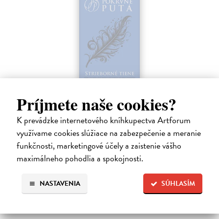
Strieborné tiene
Príjmete naše cookies?
Mead Richelle
| Elektronická kniha
Piaty diel série Pokrvné putá, v ktorej upíri a alchymisti bojujú o lásku
K prevádzke internetového kníhkupectva Artforum
aj šancu na prežitie. Sydney riskovala všetko, keď nasledovala inštinkt
a vykročila na veľmi tenký ľad, aby ukryla svoje city pred…
využívame cookies slúžiace na zabezpečenie a meranie
Na stiahnutie ako
EPUB
,
MOBI
a
PDF
funkčnosti, marketingové účely a zaistenie vášho
maximálneho pohodlia a spokojnosti.
12,59 €
NASTAVENIA
SÚHLASÍM