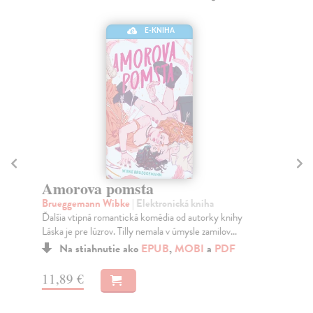
E-KNIHA
Amorova pomsta
D
Brueggemann Wibke
| Elektronická kniha
Ost
Ďalšia vtipná romantická komédia od autorky knihy
Pre
Láska je pre lúzrov. Tilly nemala v úmysle zamilov...
prv
Na stiahnutie ako
EPUB
,
MOBI
a
PDF
11,89 €
12