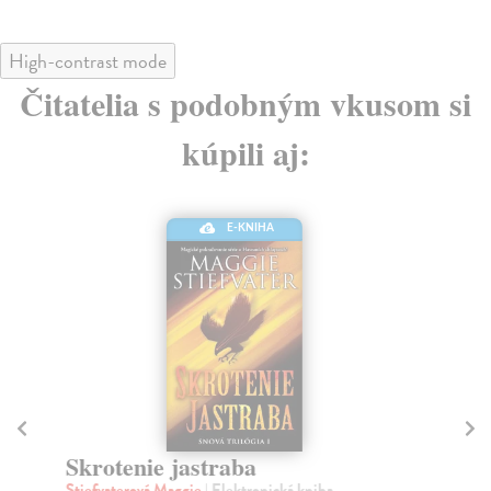
High-contrast mode
Čitatelia s podobným vkusom si
kúpili aj:
E-KNIHA
Skrotenie jastraba
K
Stiefvaterová Maggie
| Elektronická kniha
Sh