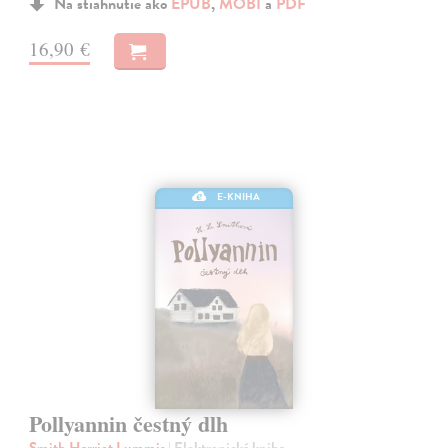
Na stiahnutie ako
EPUB
,
MOBI
a
PDF
16,90 €
E-KNIHA
Pollyannin čestný dlh
Smith Harriet Lummis
| Elektronická kniha