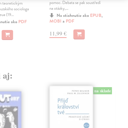
pomoc. Debata se pak soustředí
ím teoretickým
orni
na otázky,...
uzského sociologa
úst
ua (19...
nako
Na stiahnutie ako
EPUB
,
MOBI
a
PDF
hnutie ako
PDF
11,99 €
12
 aj:
na sklade