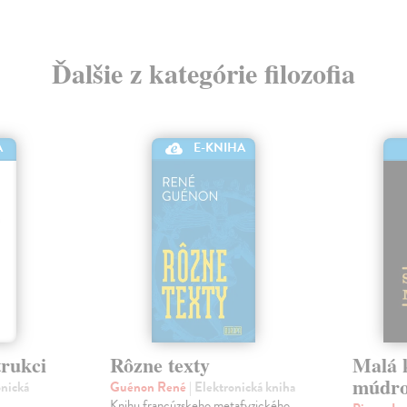
Ďalšie z kategórie filozofia
E-KNIHA
A
trukci
Rôzne texty
Malá k
múdro
onická
Guénon René
| Elektronická kniha
Knihu francúzskeho metafyzického