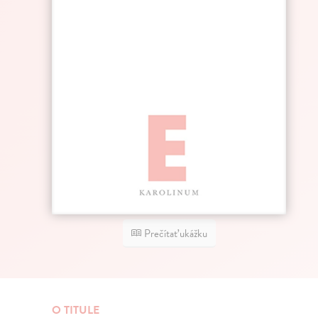
Prečítať ukážku
O TITULE