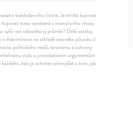
í našeho každodenního života. Je etické kupovat
om kupovat maso vyrobené z intenzivního chovu
a vyšší než celosvětový průměr? Další otázky,
ti a diskriminace na základě rasového původu či
nazie, politického násilí, terorismu a ochrany
zumitelnému stylu a provokativním argumentům
o každého, kdo je ochoten přemýšlet o tom, jak