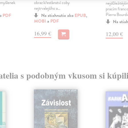
 myšlenek
obraz křesťanství coby
nejdůležitějš
nejtrvalejšího a...
pracím franco
Pierra Bourdie
ko
PDF
Na stiahnutie ako
EPUB
,
MOBI
a
PDF
Na stia
16,99 €
12,00 €
atelia s podobným vkusom si kúpili