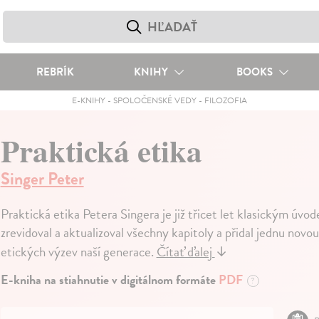
REBRÍK
KNIHY
BOOKS
E-KNIHY
-
SPOLOČENSKÉ VEDY
-
FILOZOFIA
Praktická etika
Singer Peter
Praktická etika Petera Singera je již třicet let klasickým úv
zrevidoval a aktualizoval všechny kapitoly a přidal jednu novo
etických výzev naší generace.
Čítať ďalej
↓
E-kniha na stiahnutie v digitálnom formáte
PDF
?