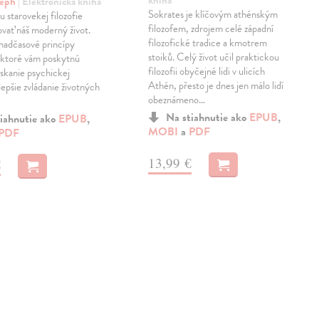
kniha
seph
| Elektronická kniha
Sokrates je klíčovým athénským
u starovekej filozofie
filozofem, zdrojem celé západní
vať náš moderný život.
filozofické tradice a kmotrem
nadčasové princípy
stoiků. Celý život učil praktickou
 ktoré vám poskytnú
filozofii obyčejné lidi v ulicích
ískanie psychickej
Athén, přesto je dnes jen málo lidí
lepšie zvládanie životných
obeznámeno…
Na stiahnutie ako
EPUB
,
iahnutie ako
EPUB
,
MOBI
a
PDF
PDF
13,99 €
€