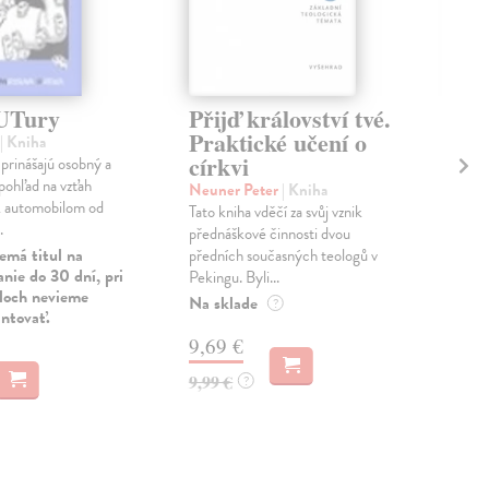
UTury
Přijď království tvé.
Gl
Praktické učení o
ek
| Kniha
církvi
rinášajú osobný a
Rol
pohľad na vzťah
Proc
Neuner Peter
| Kniha
 automobilom od
smě
Tato kniha vděčí za svůj vznik
.
Nabí
přednáškové činnosti dvou
spoj.
emá titul na
předních současných teologů v
nie do 30 dní, pri
Pekingu. Byli...
Dod
uloch nevieme
skl
Na sklade
?
antovať.
dní
9,69 €
20
9,99 €
?
21,