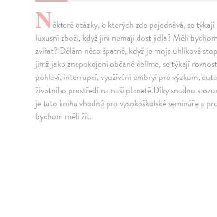
N
ěkteré otázky, o kterých zde pojednává, se týkaj
luxusní zboží, když jiní nemají dost jídla? Měli bych
zvířat? Dělám něco špatně, když je moje uhlíková stop
jimž jako znepokojení občané čelíme, se týkají rovnos
pohlaví, interrupcí, využívání embryí pro výzkum, euta
životního prostředí na naší planetě.Díky snadno sro
je tato kniha vhodná pro vysokoškolské semináře a pr
bychom měli žít.