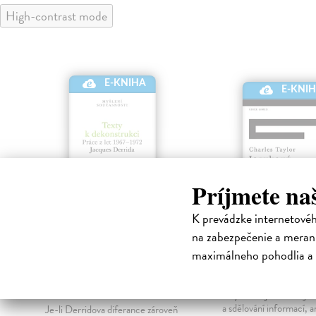
High-contrast mode
E-KNIHA
E-KNI
Príjmete na
K prevádzke internetové
na zabezpečenie a merani
Texty k
Jazykový živo
maximálneho pohodlia a 
dekonstrukci
Taylor Charles
| Elekt
kniha
Derrida Jacques
| Elektronická
Jazyk není jen nástroje
kniha
a sdělování informací, a
Je-li Derridova diferance zároveň