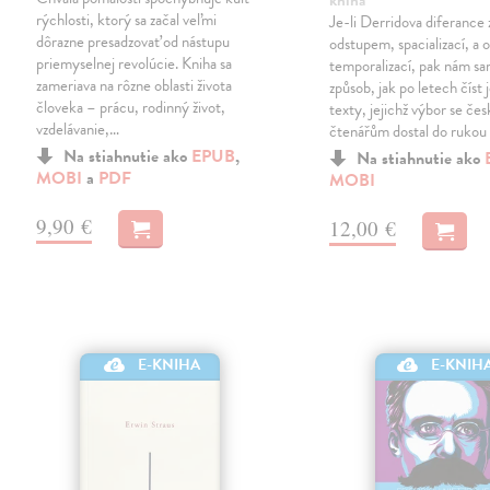
kniha
rýchlosti, ktorý sa začal veľmi
Je-li Derridova diferance
dôrazne presadzovať od nástupu
odstupem, spacializací, a
priemyselnej revolúcie. Kniha sa
temporalizací, pak nám sa
zameriava na rôzne oblasti života
způsob, jak po letech číst 
človeka – prácu, rodinný život,
texty, jejichž výbor se če
vzdelávanie,…
čtenářům dostal do rukou
Na stiahnutie ako
EPUB
,
Na stiahnutie ako
MOBI
a
PDF
MOBI
9,90 €
12,00 €
E-KNIHA
E-KNIH