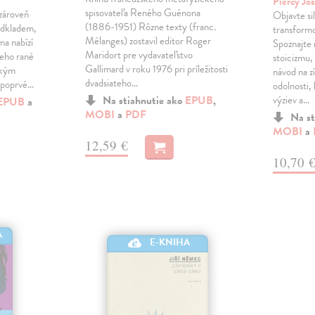
Piercy Jo
spisovateľa Reného Guénona
 zároveň
Objavte sil
(1886-1951) Rôzne texty (franc.
 odkladem,
transformo
Mélanges) zostavil editor Roger
ma nabízí
Spoznajte 
Maridort pre vydavateľstvo
jeho rané
stoicizmu,
Gallimard v roku 1976 pri príležitosti
ským
návod na z
dvadsiateho…
 poprvé…
odolnosti, 
Na stiahnutie ako
EPUB
,
výziev a…
EPUB
a
MOBI
a
PDF
Na st
MOBI
a
12,59 €
10,70 
A
E-KNIHA