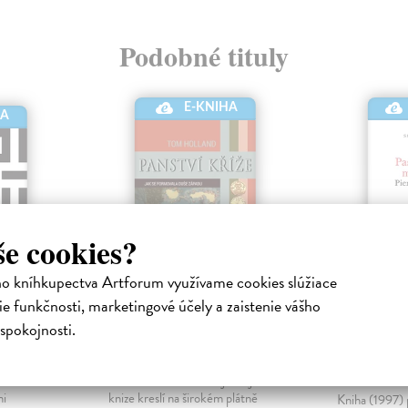
Podobné tituly
E-KNIHA
HA
še cookies?
ho kníhkupectva Artforum využívame cookies slúžiace
e funkčnosti, marketingové účely a zaistenie vášho
čich
Panství kříže
Pascalo
spokojnosti.
meditac
ronická
Holland Tom
| Elektronická
kniha
Bourdieu Pi
m kódování
Tom Holland ve své nejnovější
kniha
ni
knize kreslí na širokém plátně
Kniha (1997) 