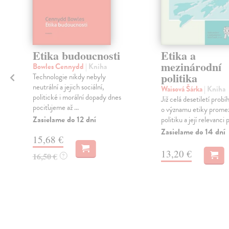
Etika budoucnosti
Etika a
mezinárodní
Bowles Cennydd
| Kniha
politika
Technologie nikdy nebyly
neutrální a jejich sociální,
í
Waisová Šárka
| Kniha
politické i morální dopady dnes
Již celá desetiletí probí
pociťujeme až ...
o významu etiky promez
Zasielame do 12 dní
politiku a její relevanci p
Zasielame do 14 dní
15,68 €
13,20 €
16,50 €
?