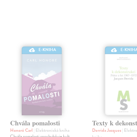
E-KNIHA
E-KNIH
Chvála pomalosti
Texty k dekons
Honoré Carl
| Elektronická kniha
Derrida Jacques
| Elektr
Chvála pomalosti spochybňuje kult