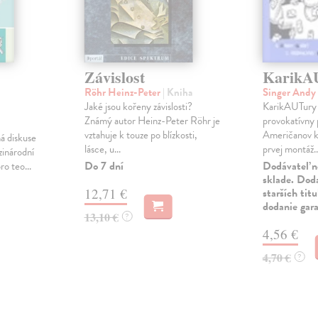
Závislost
KarikA
Röhr Heinz-Peter
| Kniha
Singer Andy
Jaké jsou kořeny závislosti?
KarikAUTury p
Známý autor Heinz-Peter Röhr je
provokatívny 
vztahuje k touze po blízkosti,
Američanov k
há diskuse
lásce, u...
prvej montáž..
inárodní
Do 7 dní
Dodávateľ n
ro teo...
sklade. Doda
12,71 €
starších tit
dodanie gar
13,10 €
?
4,56 €
4,70 €
?