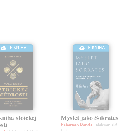
E-KNIHA
E-KNIHA
niha stoickej
Myslet jako Sokrates
sti
Robertson Donald
| Elektronická