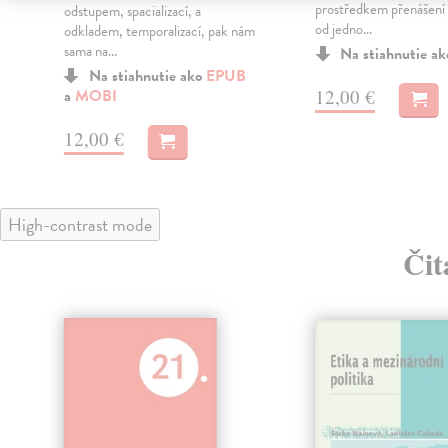
prostředkem přenášení
odstupem, spacializací, a
od jedno...
t
odkladem, temporalizací, pak nám
sama na...
Na stiahnutie a
Na stiahnutie ako
EPUB
12,00 €
a
MOBI
12,00 €
High-contrast mode
Čit