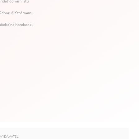
ridať do wishlistu
dporučiť známemu
dielať na Facebooku
VYDAVATEĽ