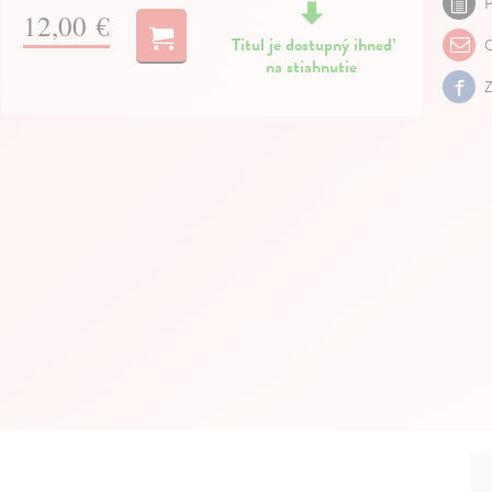
P
12,00 €
Titul je dostupný ihneď
O
na stiahnutie
Z