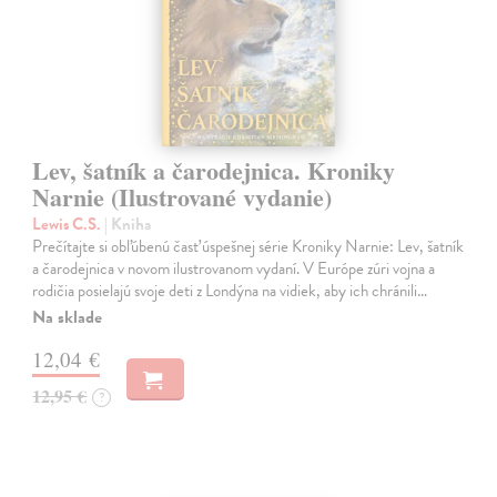
Lev, šatník a čarodejnica. Kroniky
Narnie (Ilustrované vydanie)
Lewis C.S.
| Kniha
Prečítajte si obľúbenú časť úspešnej série Kroniky Narnie: Lev, šatník
a čarodejnica v novom ilustrovanom vydaní. V Európe zúri vojna a
rodičia posielajú svoje deti z Londýna na vidiek, aby ich chránili…
Na sklade
12,04 €
12,95 €
?