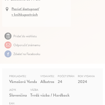
Pozrieť dostupnosť
v kníhkupectvách
Pridať do wishlistu
Odporučiť známemu
Zdielať na Facebooku
PREKLADATEĽ
VYDAVATEĽ
POČET STRÁN
ROK VYDANIA
Vámošová Vanda
Albatros
24
2024
JAZYK
VÄZBA
Slovenčina
Tvrdá väzba / Hardback
EAN