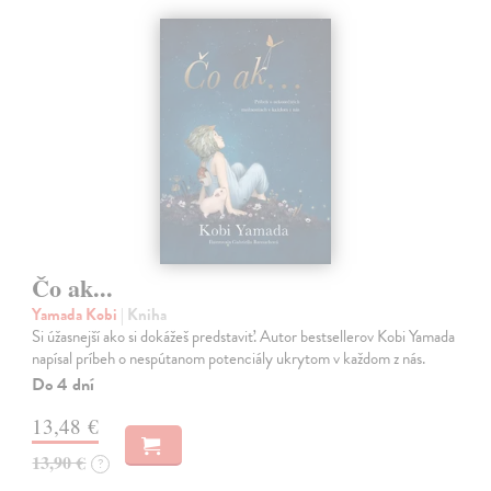
Čo ak...
Yamada Kobi
| Kniha
Si úžasnejší ako si dokážeš predstaviť. Autor bestsellerov Kobi Yamada
napísal príbeh o nespútanom potenciály ukrytom v každom z nás.
Do 4 dní
13,48 €
13,90 €
?