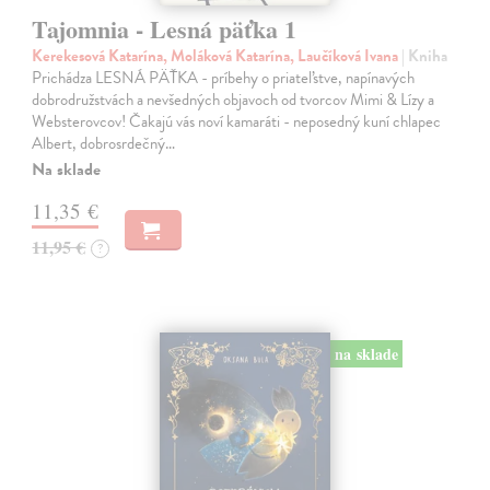
Tajomnia - Lesná päťka 1
Kerekesová Katarína, Moláková Katarína, Laučíková Ivana
| Kniha
Prichádza LESNÁ PÄŤKA - príbehy o priateľstve, napínavých
dobrodružstvách a nevšedných objavoch od tvorcov Mimi & Lízy a
Websterovcov! Čakajú vás noví kamaráti - neposedný kuní chlapec
Albert, dobrosrdečný…
Na sklade
11,35 €
11,95 €
?
na sklade