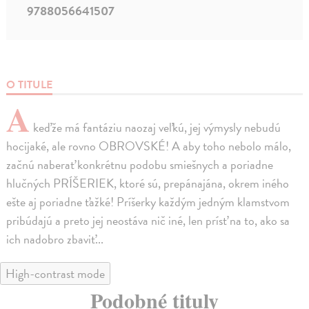
9788056641507
O TITULE
A
keďže má fantáziu naozaj veľkú, jej výmysly nebudú
hocijaké, ale rovno OBROVSKÉ! A aby toho nebolo málo,
začnú naberať konkrétnu podobu smiešnych a poriadne
hlučných PRÍŠERIEK, ktoré sú, prepánajána, okrem iného
ešte aj poriadne ťažké! Príšerky každým jedným klamstvom
pribúdajú a preto jej neostáva nič iné, len prísť na to, ako sa
ich nadobro zbaviť...
High-contrast mode
Podobné tituly