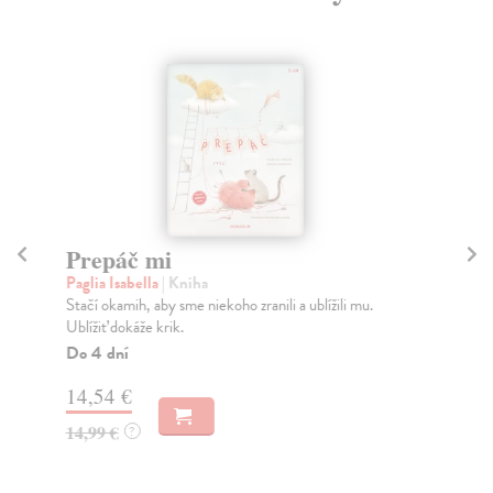
Prepáč mi
M
Paglia Isabella
| Kniha
Bl
Stačí okamih, aby sme niekoho zranili a ublížili mu.
Dar
Ublížiť dokáže krik.
roz
Do 4 dní
Pr
dn
14,54 €
11
14,99 €
?
12