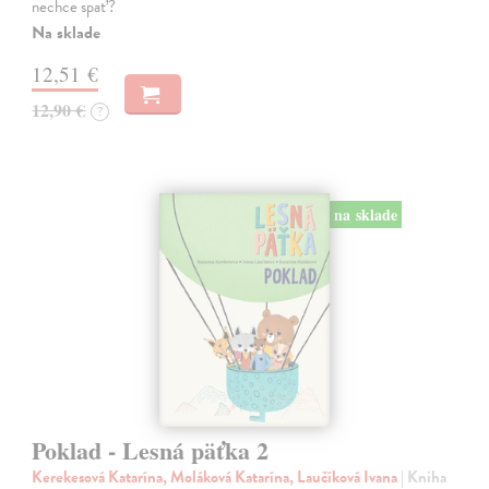
nechce spať?
Na sklade
12,51 €
12,90 €
?
na sklade
Poklad - Lesná päťka 2
Kerekesová Katarína, Moláková Katarína, Laučíková Ivana
| Kniha