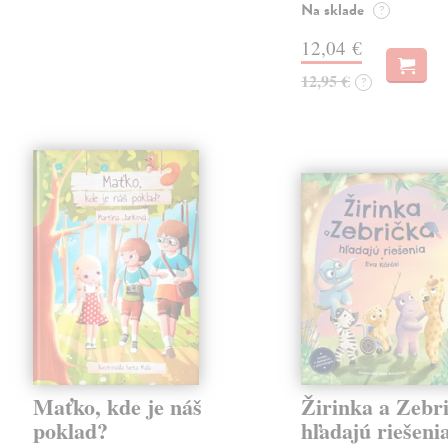
Na sklade
?
12,04 €
12,95 €
?
Maťko, kde je náš
Žirinka a Zebr
poklad?
hľadajú riešeni