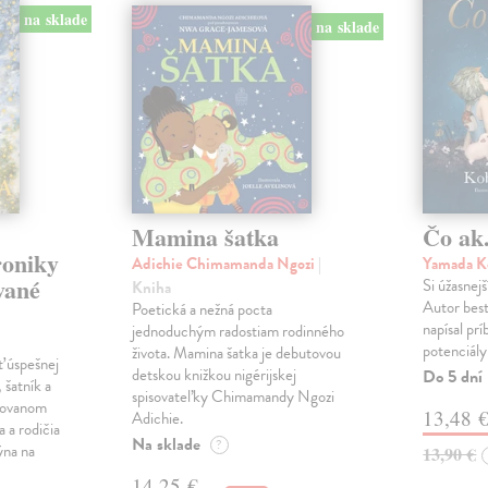
na sklade
na sklade
Mamina šatka
Čo ak.
roniky
Adichie Chimamanda Ngozi
|
Yamada K
vané
Si úžasnejš
Kniha
Autor best
Poetická a nežná pocta
napísal pr
jednoduchým radostiam rodinného
potenciály
života. Mamina šatka je debutovou
ť úspešnej
detskou knižkou nigérijskej
Do 5 dní
 šatník a
spisovateľky Chimamandy Ngozi
trovanom
13,48 
Adichie.
a a rodičia
Na sklade
?
ýna na
13,90 €
14,25 €