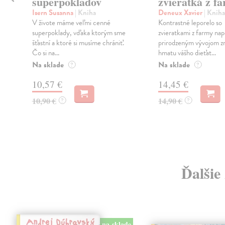
superpokladov
zvieratká z f
Isern Susanna
| Kniha
Deneux Xavier
| Kniha
e
V živote máme veľmi cenné
Kontrastné leporelo so
u
superpoklady, vďaka ktorým sme
zvieratkami z farmy na
šťastní a ktoré si musíme chrániť.
prirodzeným vývojom zr
Čo si na...
hmatu vášho dieťat...
Na sklade
Na sklade
?
?
10,57 €
14,45 €
10,90 €
14,90 €
?
?
Ďalšie
na sklade