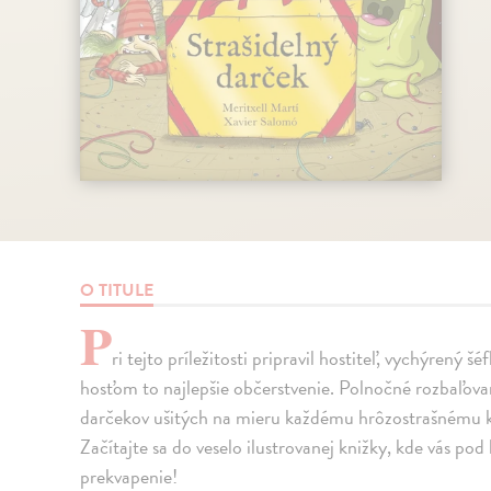
O TITULE
P
ri tejto príležitosti pripravil hostiteľ, vychýrený
hosťom to najlepšie občerstvenie. Polnočné rozbaľova
darčekov ušitých na mieru každému hrôzostrašnému 
Začítajte sa do veselo ilustrovanej knižky, kde vás 
prekvapenie!