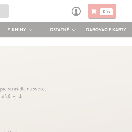
0 ks
E-KNIHY
OSTATNÉ
DAROVACIE KARTY
ie strašidlá na svete.
ať ďalej
↓