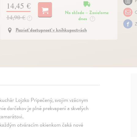
P
14,45 €
Na sklade – Zasielame
O
14,90 €
dnes
?
?
Z
Pozrieť dostupnosť v kníhkupectvách
 šéfkuchár Lojzko Pripečený, svojim vzácnym
nie darčekov je plné prekvapení a skvelých
kamarátovi.
pod každým otváracím okienkom čaká nové