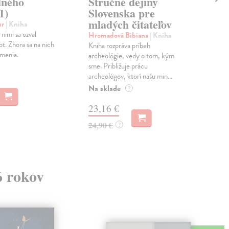
lného
Stručné dejiny
Bon
1)
Slovenska pre
Niek
mladých čitateľov
sem
ur
| Kniha
otra
 nimi sa ozval
Hromadová Bibiana
| Kniha
Do 
t. Zhora sa na nich
Kniha rozpráva príbeh
amenia.
archeológie, vedy o tom, kým
11
sme. Približuje prácu
archeológov, ktorí našu min...
11,
Na sklade
?
23,16 €
24,90 €
?
6 rokov