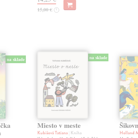
15,00 €
?
na sklade
na sklade
ička
Miesto v meste
Šikovn
a
Kubišová Tatiana
| Kniha
Holland 