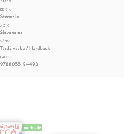
2024
EDÍCIA
Stonožka
JAZYK
Slovenčina
VÄZBA
Tvrdá väzba / Hardback
EAN
9788055194493
na sklade