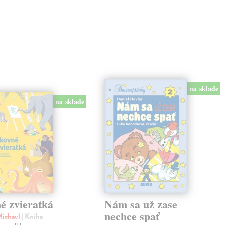
na sklade
na sklade
é zvieratká
Nám sa už zase
nechce spať
Michael
| Kniha