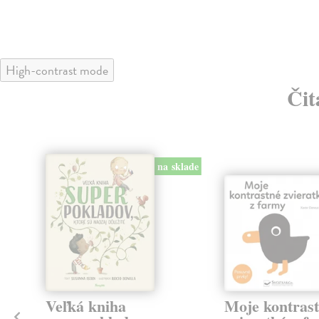
High-contrast mode
Čit
na sklade
ý
Veľká kniha
Moje kontras