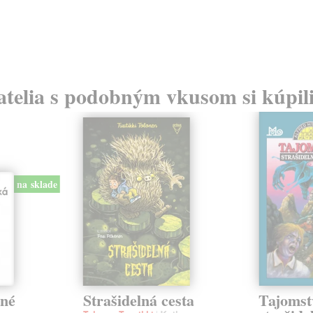
atelia s podobným vkusom si kúpili
na sklade
tné
Strašidelná cesta
Tajomst