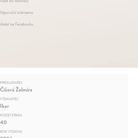
ridať do wishlistu
dporučiť známemu
dielať na Facebooku
PREKLADATEĽ
Čížová Želmíra
VYDAVATEĽ
Ikar
POČET STRÁN
40
ROK VYDANIA