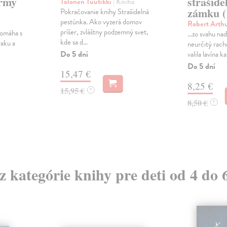
army
strašide
Tolonen Tuutikki
| Kniha
zámku (
Pokračovanie knihy Strašidelná
pestúnka. Ako vyzerá domov
Robert Arth
príšer, zvláštny podzemný svet,
pomáha s
...zo svahu nad
kde sa d...
aku a
neurčitý racho
Do 5 dní
valila lavína k
Do 5 dní
15,47 €
8,25 €
15,95 €
?
8,50 €
?
 z kategórie knihy pre deti od 4 do 