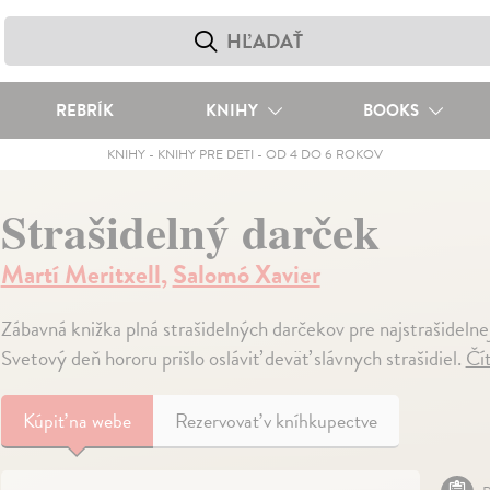
REBRÍK
KNIHY
BOOKS
KNIHY
-
KNIHY PRE DETI
-
OD 4 DO 6 ROKOV
Strašidelný darček
Martí Meritxell
,
Salomó Xavier
Zábavná knižka plná strašidelných darčekov pre najstrašidelnejš
Svetový deň hororu prišlo osláviť deväť slávnych strašidiel.
Čít
Kúpiť
na webe
Rezervovať v kníhkupectve