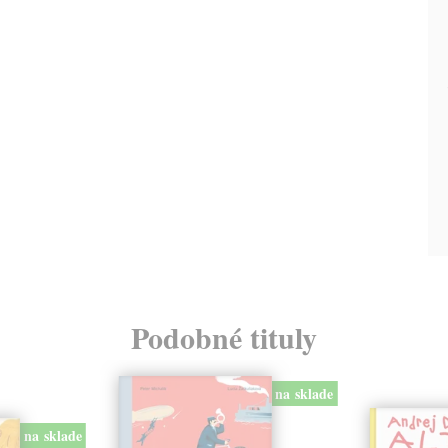
Podobné tituly
na sklade
na sklade