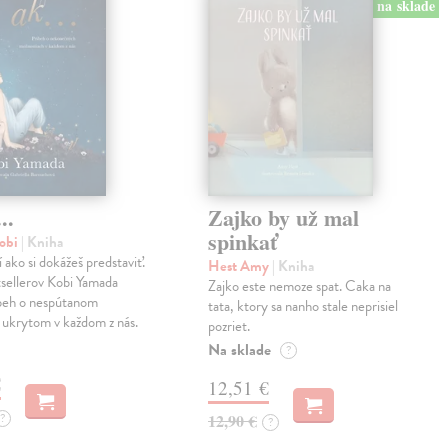
na sklade
..
Zajko by už mal
spinkať
obi
| Kniha
í ako si dokážeš predstaviť.
Hest Amy
| Kniha
sellerov Kobi Yamada
Zajko este nemoze spat. Caka na
íbeh o nespútanom
tata, ktory sa nanho stale neprisiel
 ukrytom v každom z nás.
pozriet.
Na sklade
?
€
12,51 €
?
12,90 €
?