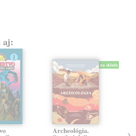
 aj:
na sklade
vo
Archeológia.
Sú