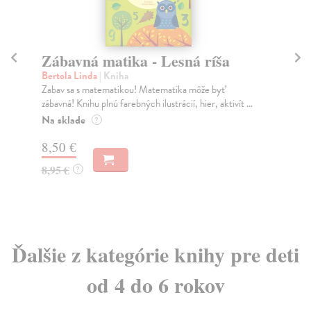
Zábavná matika - Lesná ríša
A
Bertola Linda
| Kniha
Ma
Zabav sa s matematikou! Matematika môže byť
Rom
zábavná! Knihu plnú farebných ilustrácií, hier, aktivít ...
voľ
...
Na sklade
?
Za
8,50 €
11
8,95 €
?
11
Ďalšie z kategórie knihy pre deti
od 4 do 6 rokov