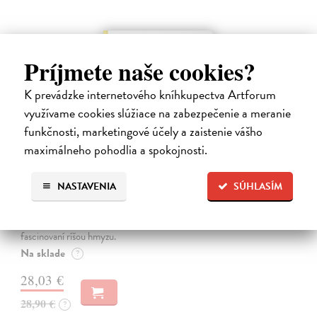
na sklade
Príjmete naše cookies?
K prevádzke internetového kníhkupectva Artforum
využívame cookies slúžiace na zabezpečenie a meranie
funkčnosti, marketingové účely a zaistenie vášho
maximálneho pohodlia a spokojnosti.
Alica a hmyz
NASTAVENIA
SÚHLASÍM
Dúbravský Andrej
| Kniha
Alica je zvedavá mačka, ktorá býva so zvedavým Andrejom. Obaja sú
fascinovaní ríšou hmyzu.
Na sklade
?
28,03 €
28,90 €
?