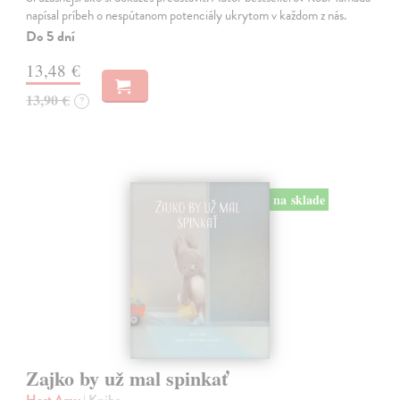
napísal príbeh o nespútanom potenciály ukrytom v každom z nás.
Do 5 dní
13,48 €
13,90 €
?
na sklade
Zajko by už mal spinkať
Hest Amy
| Kniha