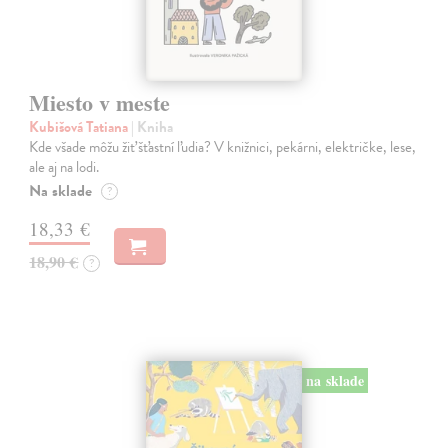
Miesto v meste
Kubišová Tatiana
| Kniha
Kde všade môžu žiť šťastní ľudia? V knižnici, pekárni, električke, lese,
ale aj na lodi.
Na sklade
?
18,33 €
18,90 €
?
na sklade