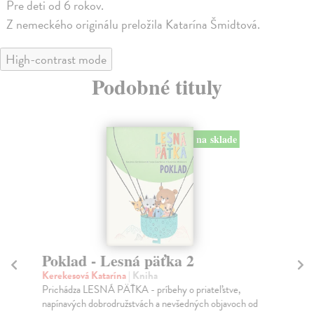
Pre deti od 6 rokov.
Z nemeckého originálu preložila Katarína Šmidtová.
High-contrast mode
Podobné tituly
na sklade
Poklad - Lesná päťka 2
Ak
n
Kerekesová Katarína
| Kniha
Prichádza LESNÁ PÄŤKA - príbehy o priateľstve,
Po
napínavých dobrodružstvách a nevšedných objavoch od
Što