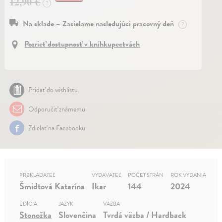
12,90 €
?
Na sklade – Zasielame nasledujúci pracovný deň
?
Pozrieť dostupnosť v kníhkupectvách
Pridať do wishlistu
Odporučiť známemu
Zdielať na Facebooku
PREKLADATEĽ
VYDAVATEĽ
POČET STRÁN
ROK VYDANIA
Šmidtová Katarína
Ikar
144
2024
EDÍCIA
JAZYK
VÄZBA
Stonožka
Slovenčina
Tvrdá väzba / Hardback