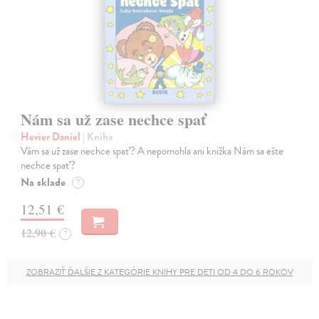
Nám sa už zase nechce spať
Hevier Daniel
| Kniha
Vám sa už zase nechce spať? A nepomohla ani knižka Nám sa ešte
nechce spať?
Na sklade
?
12,51 €
12,90 €
?
ZOBRAZIŤ ĎALŠIE Z KATEGÓRIE KNIHY PRE DETI OD 4 DO 6 ROKOV