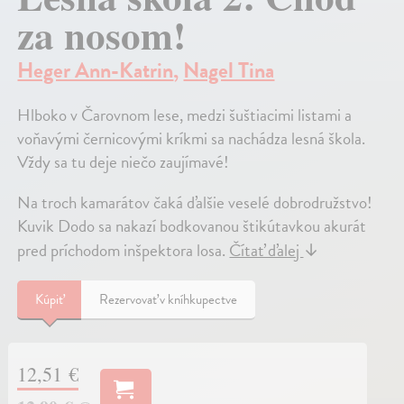
za nosom!
Heger Ann-Katrin
,
Nagel Tina
Hlboko v Čarovnom lese, medzi šuštiacimi listami a
voňavými černicovými kríkmi sa nachádza lesná škola.
Vždy sa tu deje niečo zaujímavé!
Na troch kamarátov čaká ďalšie veselé dobrodružstvo!
Kuvik Dodo sa nakazí bodkovanou štikútavkou akurát
pred príchodom inšpektora losa.
Čítať ďalej
↓
Kúpiť
Rezervovať v kníhkupectve
12,51 €