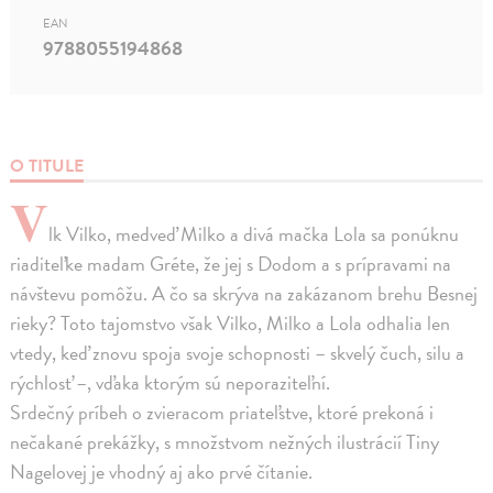
EAN
9788055194868
O TITULE
V
lk Vilko, medveď Milko a divá mačka Lola sa ponúknu
riaditeľke madam Gréte, že jej s Dodom a s prípravami na
návštevu pomôžu. A čo sa skrýva na zakázanom brehu Besnej
rieky? Toto tajomstvo však Vilko, Milko a Lola odhalia len
vtedy, keď znovu spoja svoje schopnosti – skvelý čuch, silu a
rýchlosť –, vďaka ktorým sú neporaziteľní.
Srdečný príbeh o zvieracom priateľstve, ktoré prekoná i
nečakané prekážky, s množstvom nežných ilustrácií Tiny
Nagelovej je vhodný aj ako prvé čítanie.