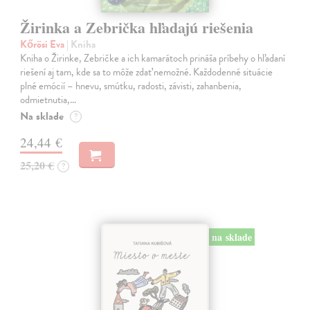
Žirinka a Zebrička hľadajú riešenia
Kőrösi Eva
| Kniha
Kniha o Žirinke, Zebričke a ich kamarátoch prináša príbehy o hľadaní
riešení aj tam, kde sa to môže zdať nemožné. Každodenné situácie
plné emócií – hnevu, smútku, radosti, závisti, zahanbenia,
odmietnutia,…
Na sklade
?
24,44 €
25,20 €
?
na sklade