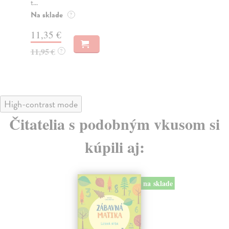
t...
kor
Na sklade
Do
?
11,35 €
16
11,95 €
?
17
High-contrast mode
Čitatelia s podobným vkusom si
kúpili aj:
na sklade