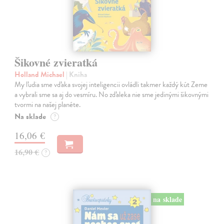
Šikovné zvieratká
Holland Michael
| Kniha
My ľudia sme vďaka svojej inteligencii ovládli takmer každý kút Zeme
a vybrali sme sa aj do vesmíru. No zďaleka nie sme jedinými šikovnými
tvormi na našej planéte.
Na sklade
?
16,06 €
16,90 €
?
na sklade