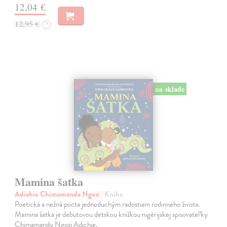
12,04 €
12,95 €
?
na sklade
Mamina šatka
Adichie Chimamanda Ngozi
| Kniha
Poetická a nežná pocta jednoduchým radostiam rodinného života.
Mamina šatka je debutovou detskou knižkou nigérijskej spisovateľky
Chimamandy Ngozi Adichie.