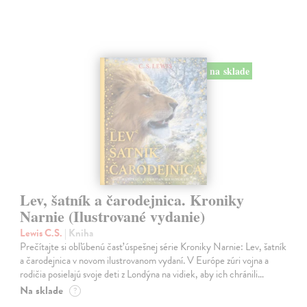
na sklade
Lev, šatník a čarodejnica. Kroniky
Narnie (Ilustrované vydanie)
Lewis C.S.
| Kniha
Prečítajte si obľúbenú časť úspešnej série Kroniky Narnie: Lev, šatník
a čarodejnica v novom ilustrovanom vydaní. V Európe zúri vojna a
rodičia posielajú svoje deti z Londýna na vidiek, aby ich chránili…
Na sklade
?