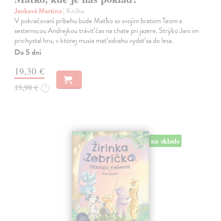
Janková Martina
| Kniha
V pokračovaní príbehu bude Maťko so svojím bratom Teom a
sesternicou Andrejkou tráviť čas na chate pri jazere. Strýko Jani im
prichystal hru, v ktorej musia mať odvahu vydať sa do lesa.
Do 5 dní
19,30 €
19,90 €
?
na sklade