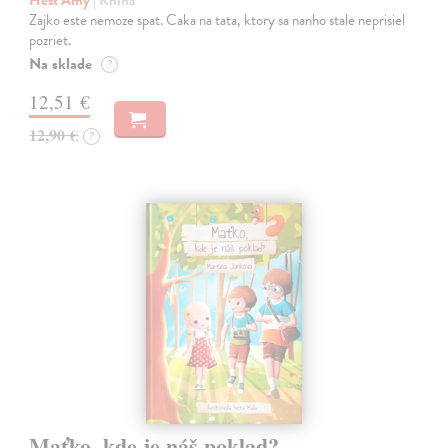
Zajko este nemoze spat. Caka na tata, ktory sa nanho stale neprisiel
pozriet.
Na sklade
?
12,51 €
12,90 €
?
Maťko, kde je náš poklad?