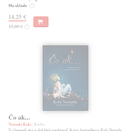
Na sklade
?
14,25 €
15,00 €
?
Čo ak...
Yamada Kobi
| Kniha
Si úžasnejší ako si dokážeš predstaviť. Autor bestsellerov Kobi Yamada