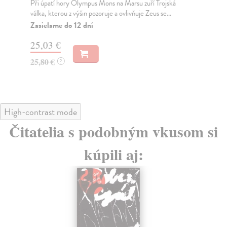
Při úpatí hory Olympus Mons na Marsu zuří Trojská
Píš
válka, kterou z výšin pozoruje a ovlivňuje Zeus se...
v j
Zasielame do 12 dní
Za
25,03 €
20
25,80 €
21
?
High-contrast mode
Čitatelia s podobným vkusom si
kúpili aj: