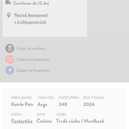
Zasielame do 12 dní
Pozrieť dostupnosť
v kníhkupectvách
Pridať do wishlistu
Odporučiť známemu
Zdielať na Facebooku
PREKLADATEĽ
VYDAVATEĽ
POČET STRÁN
ROK VYDANIA
Kotrle Petr
Argo
248
2024
EDÍCIA
JAZYK
VÄZBA
Fantastika
Čeština
Tvrdá väzba / Hardback