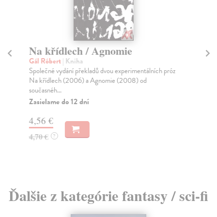
Na křídlech / Agnomie
O
Gál Róbert
| Kniha
Ha
Společné vydání překladů dvou experimentálních próz
Líb
Na křídlech (2006) a Agnomie (2008) od
jst
současnéh...
Za
Zasielame do 12 dní
21
4,56 €
22
4,70 €
?
Ďalšie z kategórie fantasy / sci-fi