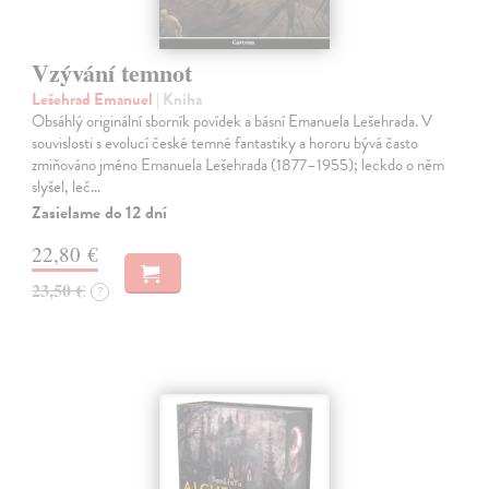
Vzývání temnot
Lešehrad Emanuel
| Kniha
Obsáhlý originální sborník povídek a básní Emanuela Lešehrada. V
souvislosti s evolucí české temné fantastiky a hororu bývá často
zmiňováno jméno Emanuela Lešehrada (1877–1955); leckdo o něm
slyšel, leč…
Zasielame do 12 dní
22,80 €
23,50 €
?