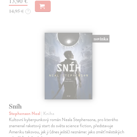
13,90 €
14,95 €
?
novinka
Sníh
Stephenson Neal
| Kniha
Kultovní kyberpunkový román Neala Stephensona, pro kterého
znamenal raketový start do světa science fiction, představuje
Ameriku takovou, jak ji (dnes ještě) neznáme: jako změť městských