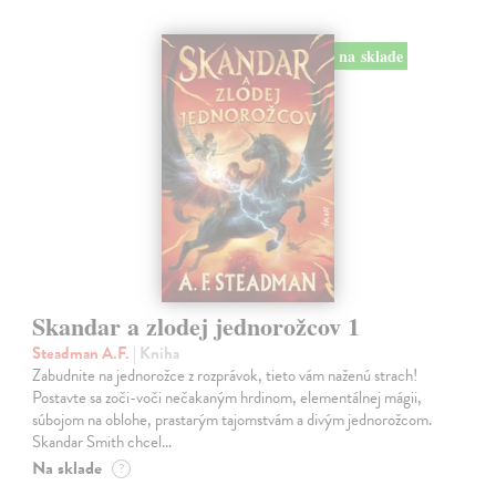
na sklade
Skandar a zlodej jednorožcov 1
Steadman A.F.
| Kniha
Zabudnite na jednorožce z rozprávok, tieto vám naženú strach!
Postavte sa zoči-voči nečakaným hrdinom, elementálnej mágii,
súbojom na oblohe, prastarým tajomstvám a divým jednorožcom.
Skandar Smith chcel…
Na sklade
?