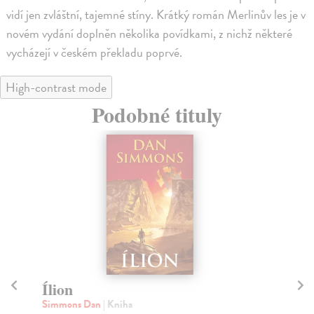
vidí jen zvláštní, tajemné stíny. Krátký román Merlinův les je v
novém vydání doplněn několika povídkami, z nichž některé
vycházejí v českém překladu poprvé.
High-contrast mode
Podobné tituly
Ílion
Po
Simmons Dan
| Kniha
But