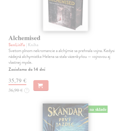
Alchemised
SenLinYu
| Kniha
Svetom plnom nekromancie a alchýmie sa prehnala vojna. Kedysi
nádejná alchymistka Helena sa stala väzenkyňou — vojnovou aj
vlastnej mysle.
Zasielame do 14 dní
35,79 €
36,90 €
?
na sklade