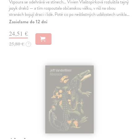
Vzpoura se odehrává ve stínech… Vivien Vlaštopírková rozluštila tajný
jazyk draků — a tím rozpoutala občanskou válku, v níž na obou
stranách bojují draci i lidé. Poté co po nešťastných událostech unikla…
Zasielame do 12 dní
24,51 €
25,80 €
?