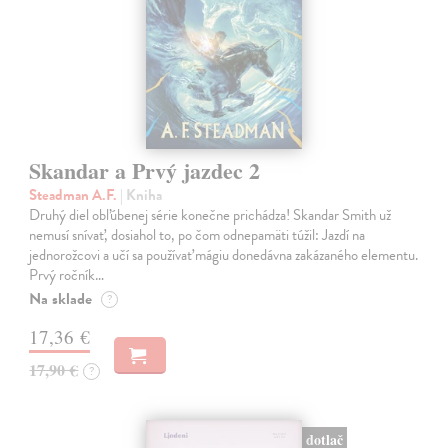
Skandar a Prvý jazdec 2
Steadman A.F.
| Kniha
Druhý diel obľúbenej série konečne prichádza! Skandar Smith už
nemusí snívať, dosiahol to, po čom odnepamäti túžil: Jazdí na
jednorožcovi a učí sa používať mágiu donedávna zakázaného elementu.
Prvý ročník…
Na sklade
?
17,36 €
17,90 €
?
dotlač