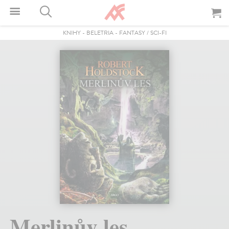
KNIHY
-
BELETRIA
-
FANTASY / SCI-FI
Merlinův les