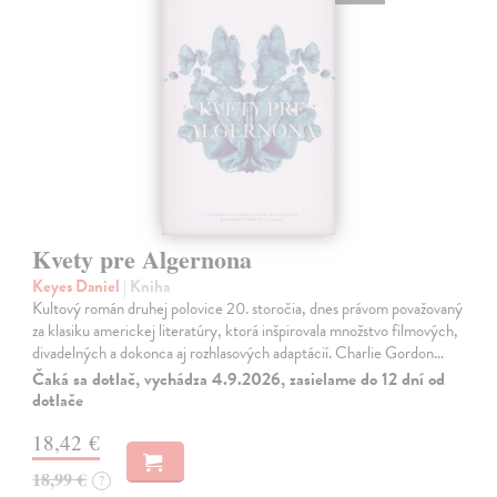
Kvety pre Algernona
Keyes Daniel
| Kniha
Kultový román druhej polovice 20. storočia, dnes právom považovaný
za klasiku americkej literatúry, ktorá inšpirovala množstvo filmových,
divadelných a dokonca aj rozhlasových adaptácií. Charlie Gordon…
Čaká sa dotlač, vychádza 4.9.2026, zasielame do 12 dní od
dotlače
18,42 €
18,99 €
?