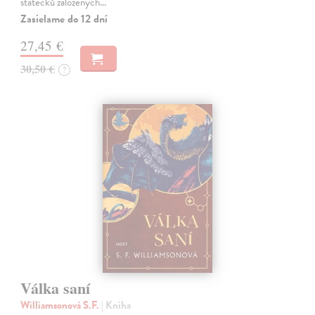
státečků založených…
Zasielame do 12 dní
27,45 €
30,50 €
?
Válka saní
Williamsonová S.F.
| Kniha