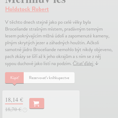
Holdstock Robert
V těchto dnech stejně jako po celé věky byla
Broceliande strašným místem, pradávným temným
lesem pokrývajícím mlžná údolí a zapomenuté kameny,
plným skrytých jezer a záhadných houštin. Ačkoli
samotné jádro Broceliande nemohlo být nikdy objeveno,
pach zkázy se šíří až k jeho okrajům a s ním se z něj
sypou duchové jako listí na podzim.
Čítať ďalej
↓
Kúpiť
Rezervovať v kníhkupectve
18,14 €
18,70 €
?