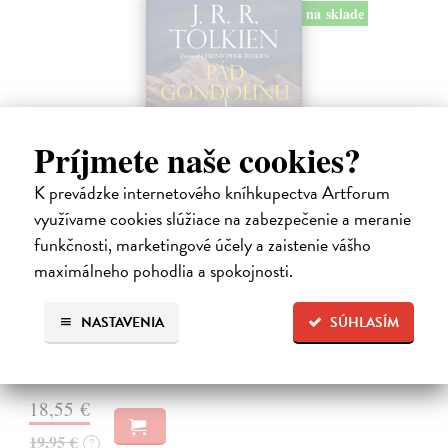
na sklade
Príjmete naše cookies?
K prevádzke internetového kníhkupectva Artforum
využívame cookies slúžiace na zabezpečenie a meranie
funkčnosti, marketingové účely a zaistenie vášho
Pád Gondolinu
maximálneho pohodlia a spokojnosti.
Tolkien J.R.R.
| Kniha
Legenda o páde Gondolinu hovorí o boji dvoch najväčších mocností
NASTAVENIA
SÚHLASÍM
sveta. Zlo predstavuje Morgoth, najhorší zo všetkých, vodca
obrovských armád, ktoré riadi zo svojej železnej pevnosti.
Na sklade
?
18,55 €
19,95 €
?