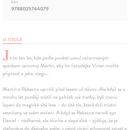
EAN
9788025744079
O TITULE
J
e to ten les, kde podle pověsti usnul začarovaným
spánkem samotný Merlin, aby ho čarodějka Vivien mohla
připravit o jeho magii…
Martin a Rebecca uprchli před lesem už dávno. Ale když se o
mnoho let později vrátili na pohřeb své matky, byli znovu
lapeni do magické sítě lesa – do sítě zla, která drží místní
vesničany ve svém sevření. A když se Rebecce narodí syn
Daniel – nádherné, ale hluché a slepé dítě – zjišťuje, že je
vtahována do děsivého světa, v němž ztrácí schopnost zpívat a