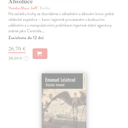
Absoluce
VanderMeer Jeff
| Kniha
Na začátku knihy se dozvídáme o záhadném a děsivém konci jedné
vědecké expedice – konci tajemně provázaném s budoucími
událostmi a s manipulativními praktikami tajemné státní agentury
známé jako Centrála.…
Zasielame do 12 dní
26,70 €
28,10 €
?