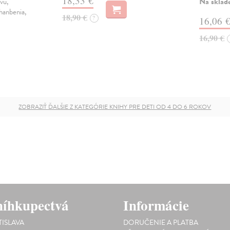
18,33 €
Na sklad
evu,
ahanbenia,
18,90 €
?
16,06 
16,90 €
ZOBRAZIŤ ĎALŠIE Z KATEGÓRIE KNIHY PRE DETI OD 4 DO 6 ROKOV
íhkupectvá
Informácie
TISLAVA
DORUČENIE A PLATBA