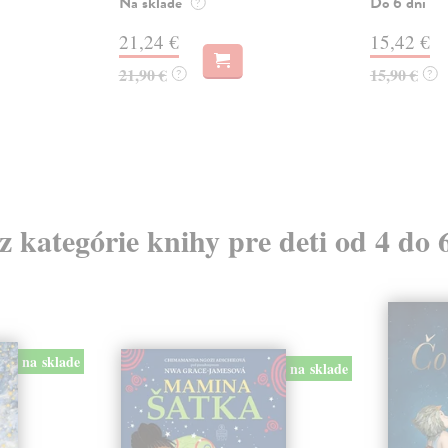
Na sklade
Do 6 dní
?
21,24 €
15,42 €
21,90 €
15,90 €
?
?
 z kategórie knihy pre deti od 4 do 
na sklade
na sklade