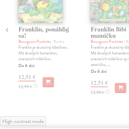
Franklin, ponáhľaj
Franklin ľúbi
sa!
mamičku
Bourgeois Paulette
| Kniha
Bourgeois Paulette
| 
Franklin je skutočný šťastlivec.
Franklin je skutočný šťa
Má skvelých kamarátov,
Má skvelých kamarátov
zvieracích miláčikov.
zvieracích miláčikov aj 
sestričku, ...
Do 6 dní
Do 6 dní
12,51 €
12,51 €
12,90 €
?
12,90 €
?
High-contrast mode