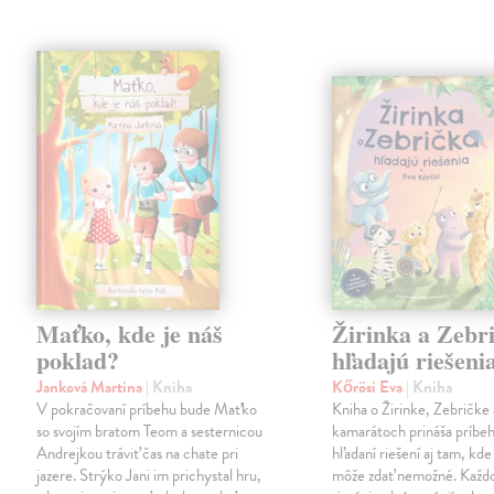
Maťko, kde je náš
Žirinka a Zebr
poklad?
hľadajú riešeni
Janková Martina
| Kniha
Kőrösi Eva
| Kniha
V pokračovaní príbehu bude Maťko
Kniha o Žirinke, Zebričke 
so svojím bratom Teom a sesternicou
kamarátoch prináša príbe
Andrejkou tráviť čas na chate pri
hľadaní riešení aj tam, kde
jazere. Strýko Jani im prichystal hru,
môže zdať nemožné. Každ