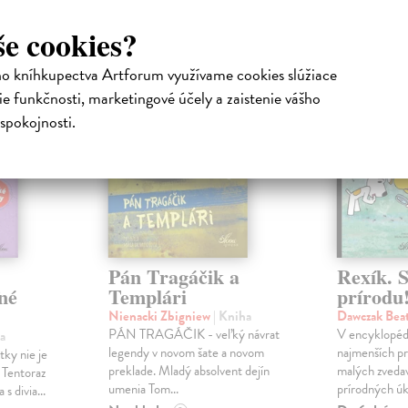
atelia s podobným vkusom si kúpili
še cookies?
ho kníhkupectva Artforum využívame cookies slúžiace
na sklade
e funkčnosti, marketingové účely a zaistenie vášho
spokojnosti.
Pán Tragáčik a
Rexík. 
né
Templári
prírodu
Nienacki Zbigniew
| Kniha
Dawczak Bea
PÁN TRAGÁČIK - veľký návrat
V encyklopédi
a
legendy v novom šate a novom
najmenších p
tky nie je
preklade. Mladý absolvent dejín
malých zveda
 Tentoraz
umenia Tom...
prírodných úka
s divia...