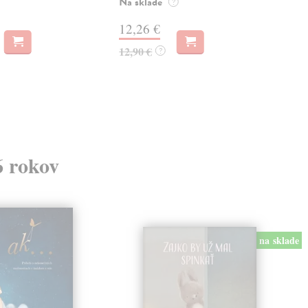
Na sklade
?
soch
zach
12,26 €
Mess
Na 
12,90 €
?
14
14,
6 rokov
na sklade