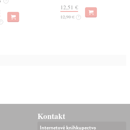
e
?
12,51 €
€
12,90 €
?
?
Kontakt
Internetové kníhkupectvo