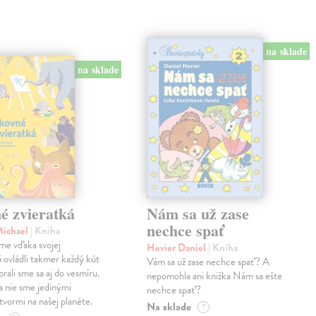
na sklade
na sklade
é zvieratká
Nám sa už zase
nechce spať
Michael
| Kniha
me vďaka svojej
Hevier Daniel
| Kniha
ii ovládli takmer každý kút
Vám sa už zase nechce spať? A
rali sme sa aj do vesmíru.
nepomohla ani knižka Nám sa ešte
 nie sme jedinými
nechce spať?
tvormi na našej planéte.
Na sklade
?