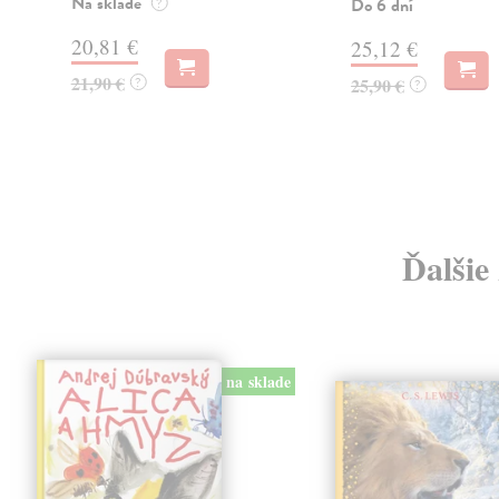
Na sklade
Do 6 dní
?
20,81 €
25,12 €
21,90 €
?
25,90 €
?
Ďalšie
na sklade