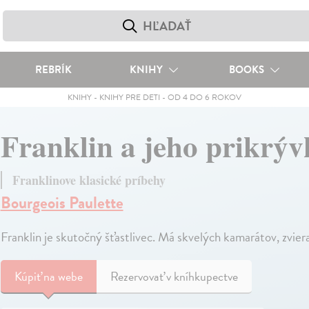
REBRÍK
KNIHY
BOOKS
KNIHY
-
KNIHY PRE DETI
-
OD 4 DO 6 ROKOV
Franklin a jeho prikrýv
Franklinove klasické príbehy
Bourgeois Paulette
Franklin je skutočný šťastlivec. Má skvelých kamarátov, zviera
Kúpiť
na webe
Rezervovať v kníhkupectve