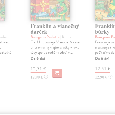
Franklin a vianočný
Franklin
darček
búrky
Kniha
Bourgeois Paulette
| Kniha
Bourgeois Pa
stlivec.
Franklin zbožňuje Vianoce. V čase
Franklin je u
,
príprav na najkrajšie sviatky v roku
si zaväzuje šn
rozkošnú
vždy spolu s rodičmi zdobí vi...
počítať vie d
Do 6 dní
Do 6 dní
12,51 €
12,51 €
12,90 €
12,90 €
?
?