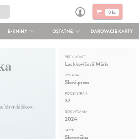
0 ks
E-KNIHY
OSTATNÉ
DAROVACIE KARTY
PREKLADATEĽ
ka
Lachkovičová Mária
VYDAVATEĽ
Slová.press
POČET STRÁN
32
cích miláčikov.
ROK VYDANIA
2024
JAZYK
Slovenčina