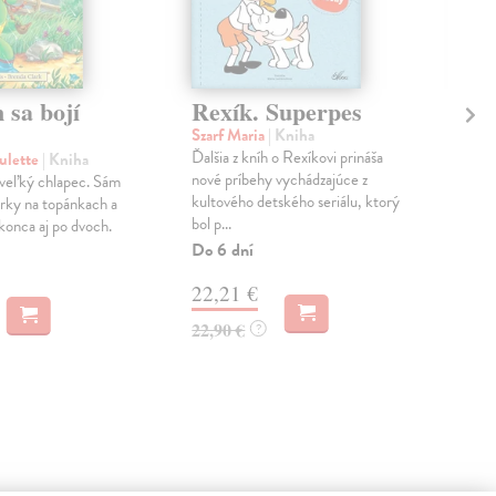
 sa bojí
Rexík. Superpes
Ja
Pi
Szarf Maria
| Kniha
Ďalšia z kníh o Rexíkovi prináša
ulette
| Kniha
Kwa
nové príbehy vychádzajúce z
ž veľký chlapec. Sám
Janí
kultového detského seriálu, ktorý
úrky na topánkach a
hlbo
bol p...
okonca aj po dvoch.
pap
kama
Do 6 dní
Do 
22,21 €
11
22,90 €
?
11,