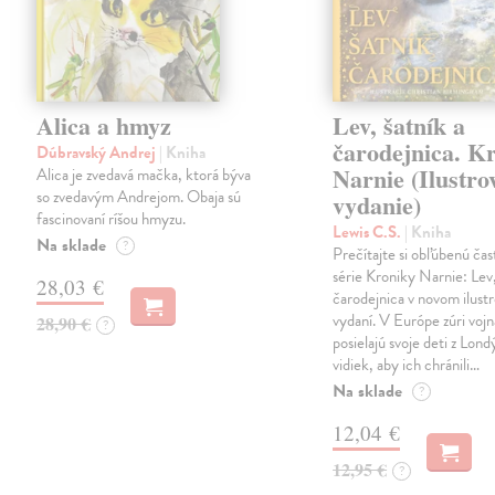
Alica a hmyz
Lev, šatník a
čarodejnica. K
Dúbravský Andrej
| Kniha
Narnie (Ilustro
Alica je zvedavá mačka, ktorá býva
so zvedavým Andrejom. Obaja sú
vydanie)
fascinovaní ríšou hmyzu.
Lewis C.S.
| Kniha
Na sklade
?
Prečítajte si obľúbenú čas
série Kroniky Narnie: Lev,
28,03 €
čarodejnica v novom ilus
vydaní. V Európe zúri vojn
28,90 €
?
posielajú svoje deti z Lond
vidiek, aby ich chránili…
Na sklade
?
12,04 €
12,95 €
?