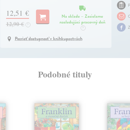
P
12,51 €
Na sklade – Zasielame
O
nasledujúci pracovný deň
12,90 €
?
Z
?
Pozrieť dostupnosť v kníhkupectvách
Podobné tituly