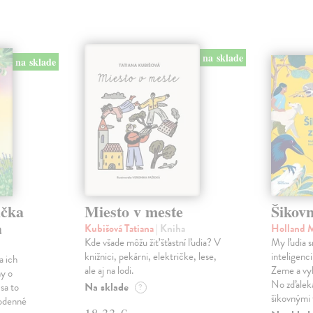
na sklade
na sklade
ička
Miesto v meste
Šikovn
a
Kubišová Tatiana
| Kniha
Holland 
Kde všade môžu žiť šťastní ľudia? V
My ľudia s
knižnici, pekárni, električke, lese,
inteligenc
a ich
ale aj na lodi.
Zeme a vyb
hy o
No zďaleka
Na sklade
 sa to
?
šikovnými 
odenné