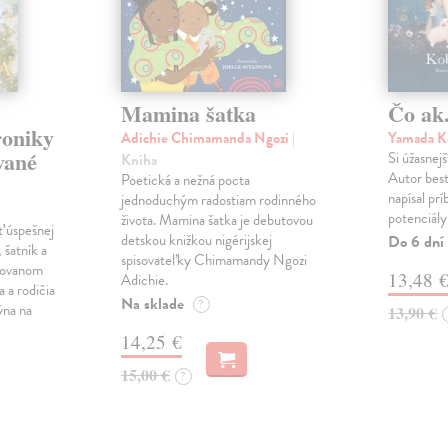
Mamina šatka
Čo ak.
roniky
Adichie Chimamanda Ngozi
|
Yamada K
vané
Si úžasnejš
Kniha
Autor best
Poetická a nežná pocta
napísal pr
jednoduchým radostiam rodinného
potenciály
života. Mamina šatka je debutovou
ť úspešnej
detskou knižkou nigérijskej
Do 6 dní
 šatník a
spisovateľky Chimamandy Ngozi
trovanom
13,48 
Adichie.
a a rodičia
Na sklade
?
ýna na
13,90 €
14,25 €
15,00 €
?