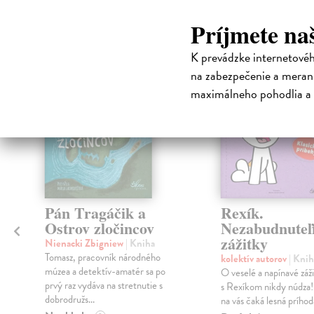
Čit
Príjmete na
K prevádzke internetové
na sklade
klade
na zabezpečenie a merani
maximálneho pohodlia a 
Pán Tragáčik a
Rexík.
Ostrov zločincov
Nezabudnuteľ
zážitky
Nienacki Zbigniew
| Kniha
Tomasz, pracovník národného
kolektív autorov
| Knih
v
múzea a detektív-amatér sa po
O veselé a napínavé záži
prvý raz vydáva na stretnutie s
s Rexíkom nikdy núdza!
dobrodružs...
na vás čaká lesná príhoda 