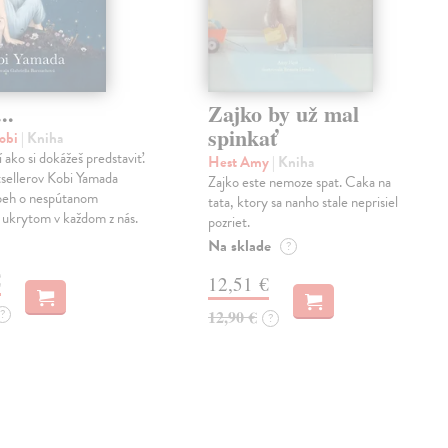
..
Zajko by už mal
spinkať
obi
| Kniha
í ako si dokážeš predstaviť.
Hest Amy
| Kniha
sellerov Kobi Yamada
Zajko este nemoze spat. Caka na
íbeh o nespútanom
tata, ktory sa nanho stale neprisiel
 ukrytom v každom z nás.
pozriet.
Na sklade
?
€
12,51 €
?
12,90 €
?