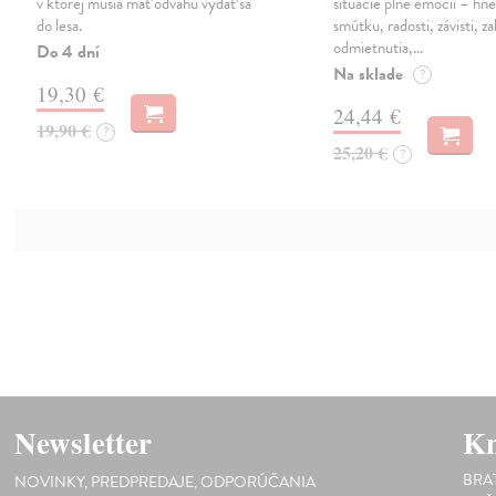
v ktorej musia mať odvahu vydať sa
situácie plné emócií – hn
do lesa.
smútku, radosti, závisti, z
odmietnutia,…
Do 4 dní
Na sklade
?
19,30 €
24,44 €
19,90 €
?
25,20 €
?
Newsletter
Kn
BRA
NOVINKY, PREDPREDAJE, ODPORÚČANIA