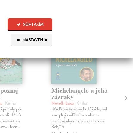
 aj:
na sklade
SÚHLASÍM
NASTAVENIA
Spoznaj
Michelangelo a jeho
F.
!
zázraky
Me
zá
ta
| Kniha
Novelli Luca
| Kniha
ch
i prírody pre
„Keď som tesal sochu Dávida, bol
hl
revedie Rexík
som plný nadšenia a mal som
vcov svetom
pocit, akoby mi ruku viedol sám
Pöt
zov. Jedn...
Boh,“ h...
O m