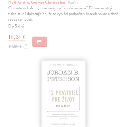
Neff Kristin, Germer Christopher
| Kniha
Chováte se k druhým laskavěji než k sobě samým? Přitom existují
tisíce studií dokazujících, že se vyplácí podpořit v časech nouze a tísně
i sebe samotné.
Do 5 dní
18,24 €
18,80 €
?