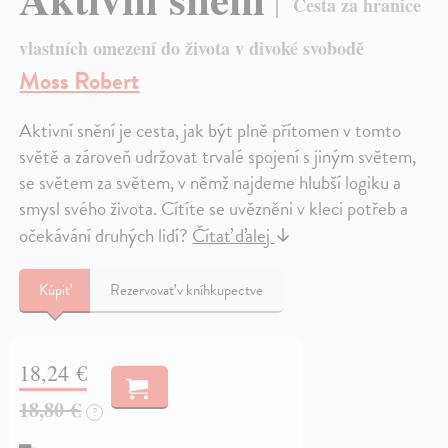
Cesta za hranice
vlastních omezení do života v divoké svobodě
Moss Robert
Aktivní snění je cesta, jak být plně přítomen v tomto
světě a zároveň udržovat trvalé spojení s jiným světem,
se světem za světem, v němž najdeme hlubší logiku a
smysl svého života. Cítíte se uvězněni v kleci potřeb a
očekávání druhých lidí?
Čítať ďalej
↓
Kúpiť
Rezervovať v kníhkupectve
18,24 €
18,80 €
?