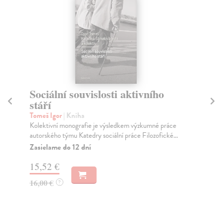
Sociální souvislosti aktivního
Sv
stáří
Ba
O c
Tomeš Igor
| Kniha
kul
Kolektivní monografie je výsledkem výzkumné práce
autorského týmu Katedry sociální práce Filozofické...
Na
Zasielame do 12 dní
22
15,52 €
23
16,00 €
?