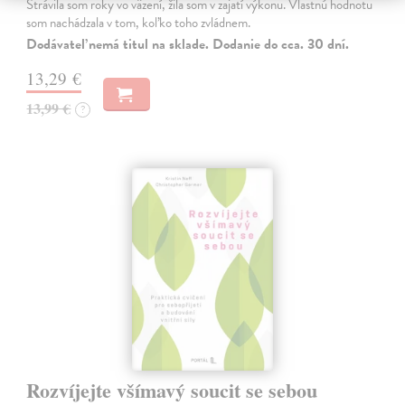
Strávila som roky vo väzení, žila som v zajatí výkonu. Vlastnú hodnotu
som nachádzala v tom, koľko toho zvládnem.
Dodávateľ nemá titul na sklade. Dodanie do cca. 30 dní.
13,29 €
13,99 €
?
Rozvíjejte všímavý soucit se sebou