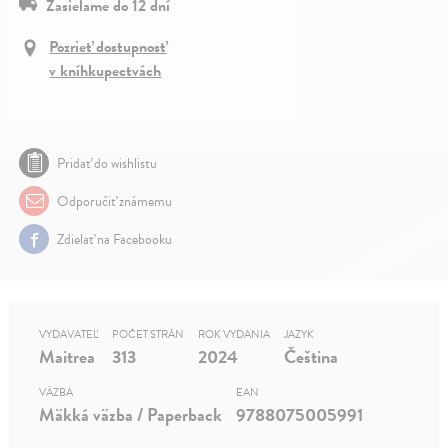
Zasielame do 12 dní
Pozrieť dostupnosť
v kníhkupectvách
Pridať do wishlistu
Odporučiť známemu
Zdielať na Facebooku
VYDAVATEĽ
POČET STRÁN
ROK VYDANIA
JAZYK
Maitrea
313
2024
Čeština
VÄZBA
EAN
Mäkká väzba / Paperback
9788075005991