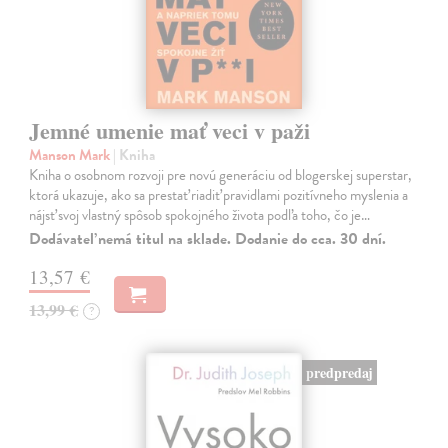
Jemné umenie mať veci v paži
Manson Mark
| Kniha
Kniha o osobnom rozvoji pre novú generáciu od blogerskej superstar,
ktorá ukazuje, ako sa prestať riadiť pravidlami pozitívneho myslenia a
nájsť svoj vlastný spôsob spokojného života podľa toho, čo je…
Dodávateľ nemá titul na sklade. Dodanie do cca. 30 dní.
13,57 €
13,99 €
?
predpredaj