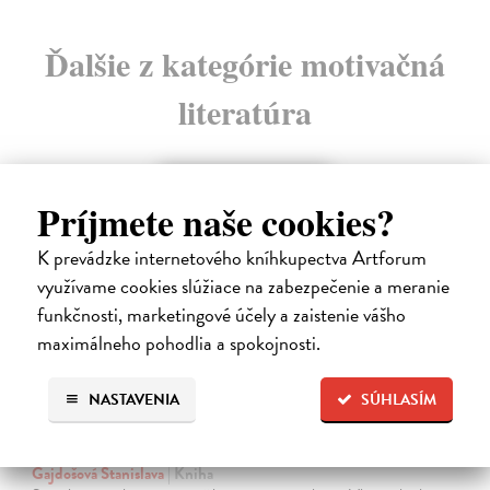
Ďalšie z kategórie motivačná
literatúra
Príjmete naše cookies?
K prevádzke internetového kníhkupectva Artforum
využívame cookies slúžiace na zabezpečenie a meranie
funkčnosti, marketingové účely a zaistenie vášho
maximálneho pohodlia a spokojnosti.
NASTAVENIA
SÚHLASÍM
Menej konať, viac byť
Gajdošová Stanislava
| Kniha