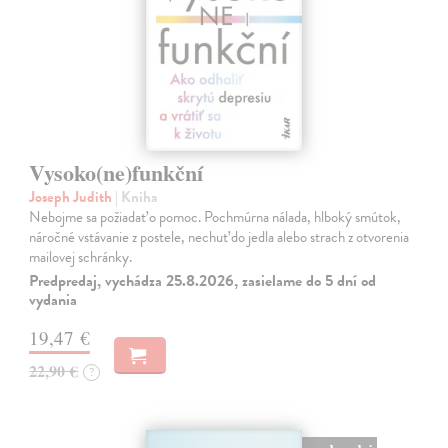
Vysoko(ne)funkční
Joseph Judith
| Kniha
Nebojme sa požiadať o pomoc. Pochmúrna nálada, hlboký smútok,
náročné vstávanie z postele, nechuť do jedla alebo strach z otvorenia
mailovej schránky.
Predpredaj, vychádza 25.8.2026, zasielame do 5 dní od
vydania
19,47 €
22,90 €
?