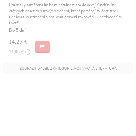
Prakticky zaměřená kniha mindfulness pro dospívající nabízí 60
krátkých desetiminutových cvičení, která pomáhají zvládat stres,
zlepšovat soustředění a posilovat emoční rovnováhu v každodenním
životě.…
Do 5 dní
14,25 €
15,00 €
?
ZOBRAZIŤ ĎALŠIE Z KATEGÓRIE MOTIVAČNÁ LITERATÚRA