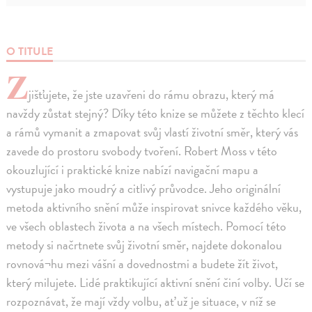
O TITULE
Z
jišťujete, že jste uzavřeni do rámu obrazu, který má
navždy zůstat stejný? Díky této knize se můžete z těchto klecí
a rámů vymanit a zmapovat svůj vlastí životní směr, který vás
zavede do prostoru svobody tvoření. Robert Moss v této
okouzlující i praktické knize nabízí navigační mapu a
vystupuje jako moudrý a citlivý průvodce. Jeho originální
metoda aktivního snění může inspirovat snivce každého věku,
ve všech oblastech života a na všech místech. Pomocí této
metody si načrtnete svůj životní směr, najdete dokonalou
rovnová¬hu mezi vášní a dovednostmi a budete žít život,
který milujete. Lidé praktikující aktivní snění činí volby. Učí se
rozpoznávat, že mají vždy volbu, ať už je situace, v níž se