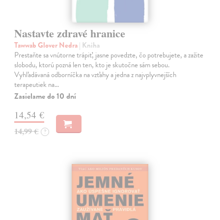
Nastavte zdravé hranice
Tawwab Glover Nedra
| Kniha
Prestaňte sa vnútorne trápiť, jasne povedzte, čo potrebujete, a zažite
slobodu, ktorú pozná len ten, kto je skutočne sám sebou.
Vyhľadávaná odborníčka na vzťahy a jedna z najvplyvnejších
terapeutiek na…
Zasielame do 10 dní
14,54 €
14,99 €
?