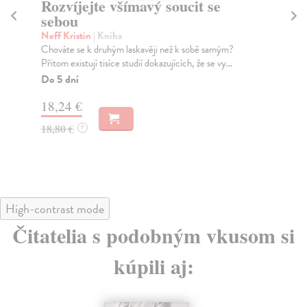
Rozvíjejte všímavý soucit se
12
sebou
Pet
Co 
Neff Kristin
| Kniha
ren
Chováte se k druhým laskavěji než k sobě samým?
Přitom existují tisíce studií dokazujících, že se vy...
Za
Do 5 dní
18
18,24 €
18
18,80 €
?
High-contrast mode
Čitatelia s podobným vkusom si
kúpili aj: