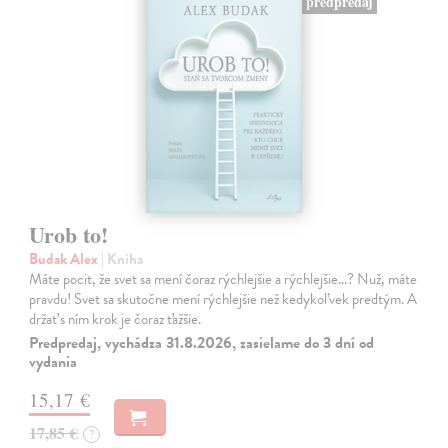
predpredaj
Urob to!
Budak Alex
| Kniha
Máte pocit, že svet sa mení čoraz rýchlejšie a rýchlejšie…? Nuž, máte
pravdu! Svet sa skutočne mení rýchlejšie než kedykoľvek predtým. A
držať s ním krok je čoraz ťažšie.
Predpredaj, vychádza 31.8.2026, zasielame do 3 dní od
vydania
15,17 €
17,85 €
?