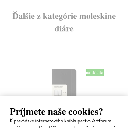
Ďalšie z kategórie moleskine
diáre
na sklade
Príjmete naše cookies?
Diár Moleskine 2026 - mäkké dosky, S,
K prevádzke internetového kníhkupectva Artforum
denný, čierny
využívame cookies slúžiace na zabezpečenie a meranie