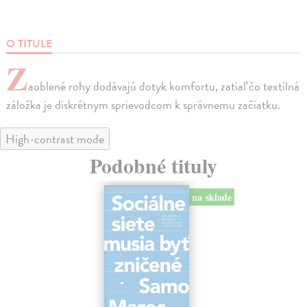
O TITULE
Z
aoblené rohy dodávajú dotyk komfortu, zatiaľ čo textilná
záložka je diskrétnym sprievodcom k správnemu začiatku.
High-contrast mode
Podobné tituly
na sklade