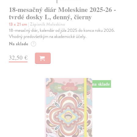
18-mesačný diár Moleskine 2025-26 -
tvrdé dosky L, denný, čierny
13 x 21 cm
| Zápisník Moleskine
18-mesačný diár, kalendár od júla 2025 do konca roku 2026.
Vhodný predovšetkým na akademické účely.
Na sklade
?
32,50 €
na sklade