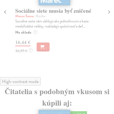
Sociálne siete musia byť zničené
S
K
Marec Samo
| Kniha
Sociálne siete nám ubližujú ako jednotlivcom a kazia
Mik
medziľudské vzťahy, rozkladajú spoločnosť a def...
Mon
o k
Na sklade
?
Na
16,44 €
23
16,95 €
?
24
High-contrast mode
Čitatelia s podobným vkusom si
kúpili aj: