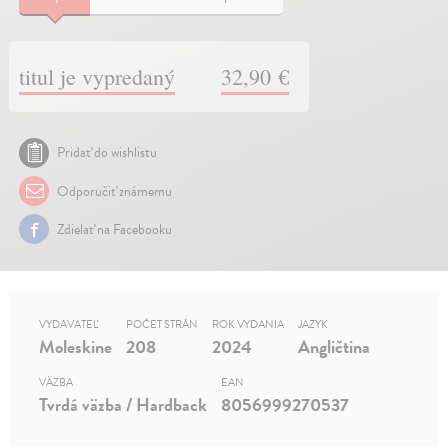
titul je vypredaný
32,90 €
Pridať do wishlistu
Odporučiť známemu
Zdielať na Facebooku
VYDAVATEĽ
POČET STRÁN
ROK VYDANIA
JAZYK
Moleskine
208
2024
Angličtina
VÄZBA
EAN
Tvrdá väzba / Hardback
8056999270537