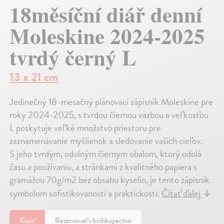
18měsíční diář denní
Moleskine 2024-2025
tvrdý černý L
13 x 21 cm
Jedinečný 18-mesačný plánovací zápisník Moleskine pre
roky 2024-2025, s tvrdou čiernou väzbou a veľkosťou
L poskytuje veľké množstvo priestoru pre
zaznamenávanie myšlienok a sledovanie vašich cieľov.
S jeho tvrdým, odolným čiernym obalom, ktorý odolá
času a používaniu, a stránkami z kvalitného papiera s
gramážou 70g/m2 bez obsahu kyselín, je tento zápisník
symbolom sofistikovanosti a praktickosti.
Čítať ďalej
↓
Kúpiť
Rezervovať v kníhkupectve