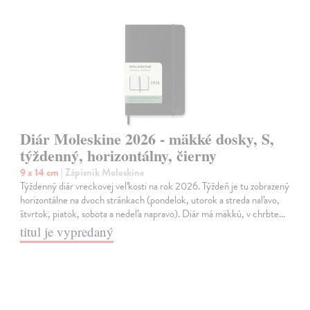
Diár Moleskine 2026 - mäkké dosky, S,
týždenný, horizontálny, čierny
9 x 14 cm
| Zápisník Moleskine
Týždenný diár vreckovej veľkosti na rok 2026. Týždeň je tu zobrazený
horizontálne na dvoch stránkach (pondelok, utorok a streda naľavo,
štvrtok, piatok, sobota a nedeľa napravo). Diár má mäkkú, v chrbte…
titul je vypredaný