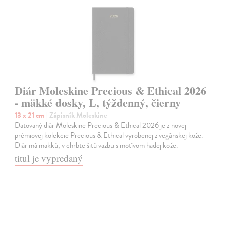
Diár Moleskine Precious & Ethical 2026
- mäkké dosky, L, týždenný, čierny
13 x 21 cm
| Zápisník Moleskine
Datovaný diár Moleskine Precious & Ethical 2026 je z novej
prémiovej kolekcie Precious & Ethical vyrobenej z vegánskej kože.
Diár má mäkkú, v chrbte šitú väzbu s motívom hadej kože.
titul je vypredaný