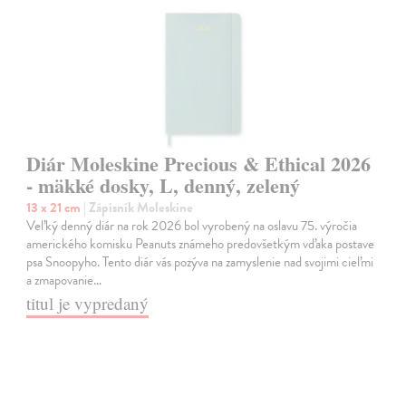
Diár Moleskine Precious & Ethical 2026
- mäkké dosky, L, denný, zelený
13 x 21 cm
| Zápisník Moleskine
Veľký denný diár na rok 2026 bol vyrobený na oslavu 75. výročia
amerického komisku Peanuts známeho predovšetkým vďaka postave
psa Snoopyho. Tento diár vás pozýva na zamyslenie nad svojimi cieľmi
a zmapovanie…
titul je vypredaný