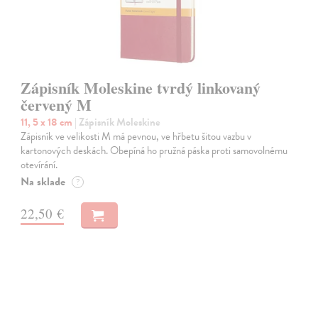
Zápisník Moleskine tvrdý linkovaný
červený M
11, 5 x 18 cm
| Zápisník Moleskine
Zápisník ve velikosti M má pevnou, ve hřbetu šitou vazbu v
kartonových deskách. Obepíná ho pružná páska proti samovolnému
otevírání.
Na sklade
?
22,50 €