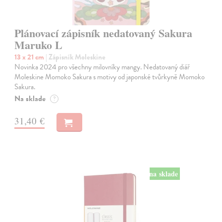
Plánovací zápisník nedatovaný Sakura
Maruko L
13 x 21 cm
| Zápisník Moleskine
Novinka 2024 pro všechny milovníky mangy. Nedatovaný diář
Moleskine Momoko Sakura s motivy od japonské tvůrkyně Momoko
Sakura.
Na sklade
?
31,40 €
na sklade