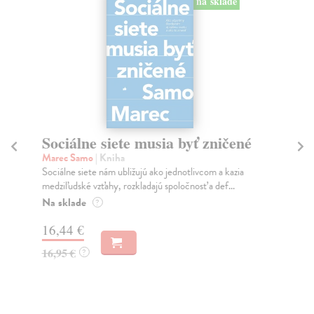
na sklade
Sociálne siete musia byť zničené
S
K
Marec Samo
| Kniha
Sociálne siete nám ubližujú ako jednotlivcom a kazia
Mik
medziľudské vzťahy, rozkladajú spoločnosť a def...
Mon
o k
Na sklade
?
Na
16,44 €
23
16,95 €
?
24