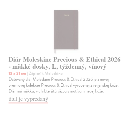
Diár Moleskine Precious & Ethical 2026
- mäkké dosky, L, týždenný, vínový
13 x 21 cm
| Zápisník Moleskine
Datovaný diár Moleskine Precious & Ethical 2026 je z novej
prémiovej kolekcie Precious & Ethical vyrobenej z vegánskej kože.
Diár má mäkkú, v chrbte šitú väzbu s motívom hadej kože.
titul je vypredaný