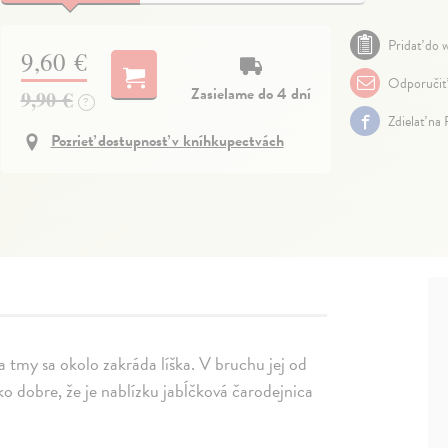
Pridať do w
9,60 €
Odporučiť
Zasielame do 4 dní
9,90 €
?
Zdielať na
Pozrieť dostupnosť v kníhkupectvách
a tmy sa okolo zakráda líška. V bruchu jej od
ko dobre, že je nablízku jabĺčková čarodejnica