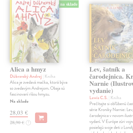
na sklade
Alica a hmyz
Lev, šatník a
čarodejnica. K
Dúbravský Andrej
| Kniha
Narnie (Ilustro
Alica je zvedavá mačka, ktorá býva
so zvedavým Andrejom. Obaja sú
vydanie)
fascinovaní ríšou hmyzu.
Lewis C.S.
| Kniha
Na sklade
Prečítajte si obľúbenú čas
série Kroniky Narnie: Lev,
28,03 €
čarodejnica v novom ilus
vydaní. V Európe zúri vojn
28,90 €
?
posielajú svoje deti z Lond