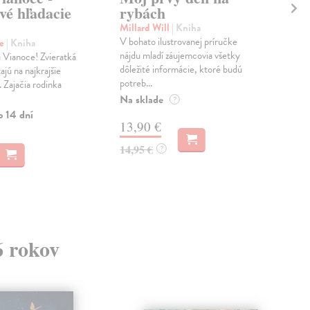
vé hľadacie
rybách
1:
Lu
Millard Will
| Kniha
V bohato ilustrovanej príručke
ne
| Kniha
Stä
nájdu mladí záujemcovia všetky
 Vianoce! Zvieratká
Obľ
dôležité informácie, ktoré budú
ajú na najkrajšie
pre 
potreb...
. Zajačia rodinka
pís
číta
Na sklade
?
o 14 dní
Do 
13,90 €
9,
14,95 €
?
9,9
6 rokov