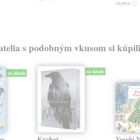
15,90 €
?
atelia s podobným vkusom si kúpili
na sklade
na sklade
he
Krabat
Veselé V