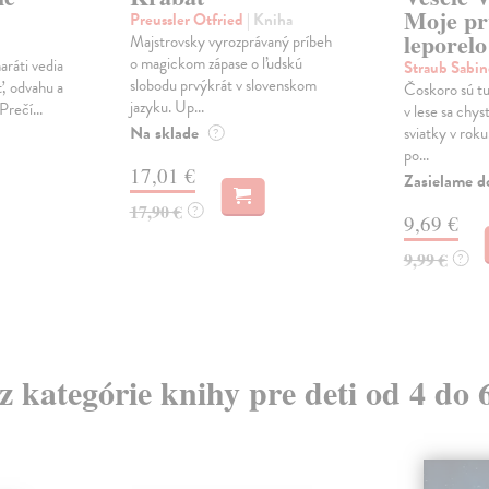
Moje pr
Preussler Otfried
| Kniha
leporelo
Majstrovsky vyrozprávaný príbeh
o magickom zápase o ľudskú
ráti vedia
Straub Sabi
slobodu prvýkrát v slovenskom
ť, odvahu a
Čoskoro sú tu
jazyku. Up...
Prečí...
v lese sa chyst
Na sklade
sviatky v roku
?
po...
17,01 €
Zasielame d
17,90 €
?
9,69 €
9,99 €
?
 z kategórie knihy pre deti od 4 do 