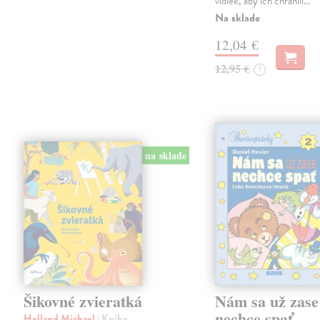
vidiek, aby ich chránili…
Na sklade
12,04 €
12,95 €
?
na sklade
Šikovné zvieratká
Nám sa už zase
nechce spať
Holland Michael
| Kniha