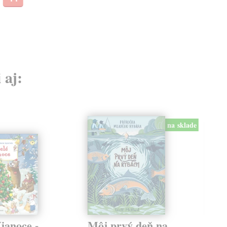
 aj:
na sklade
ianoce -
Môj prvý deň na
Pe