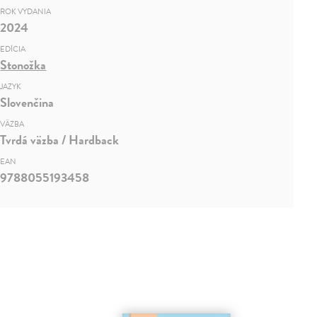
ROK VYDANIA
2024
EDÍCIA
Stonožka
JAZYK
Slovenčina
VÄZBA
Tvrdá väzba / Hardback
EAN
9788055193458