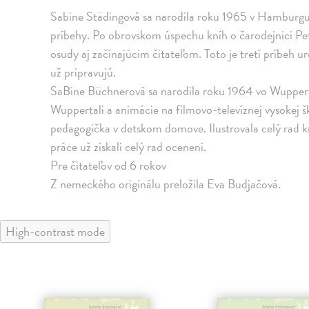
Sabine Städingová sa narodila roku 1965 v Hamburgu.
príbehy. Po obrovskom úspechu kníh o čarodejnici Petr
osudy aj začínajúcim čitateľom. Toto je tretí príbeh u
už pripravujú.
SaBine Büchnerová sa narodila roku 1964 vo Wuppert
Wuppertali a animácie na filmovo-televíznej vysokej š
pedagogička v detskom domove. Ilustrovala celý rad kn
práce už získali celý rad ocenení.
Pre čitateľov od 6 rokov
Z nemeckého originálu preložila Eva Budjačová.
High-contrast mode