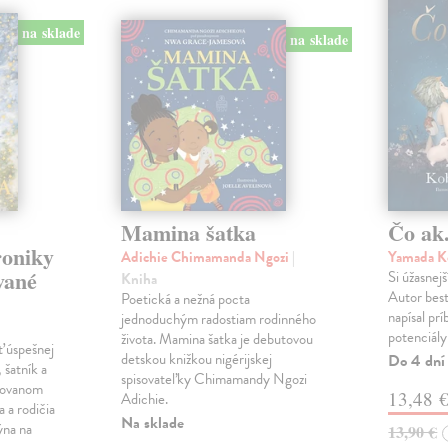
na sklade
na sklade
Mamina šatka
Čo ak.
roniky
Adichie Chimamanda Ngozi
|
Yamada K
vané
Si úžasnejš
Kniha
Autor best
Poetická a nežná pocta
napísal pr
jednoduchým radostiam rodinného
potenciály
života. Mamina šatka je debutovou
ť úspešnej
detskou knižkou nigérijskej
Do 4 dní
 šatník a
spisovateľky Chimamandy Ngozi
trovanom
13,48 
Adichie.
a a rodičia
Na sklade
ýna na
13,90 €