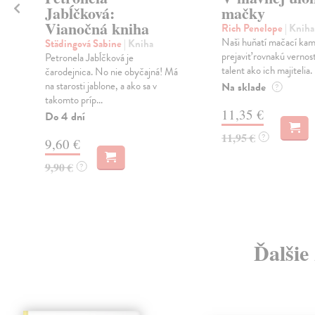
Jabĺčková:
mačky
Vianočná kniha
Rich Penelope
| Kniha
Naši huňatí mačací kama
Städingová Sabine
| Kniha
prejaviť rovnakú vernos
Petronela Jabĺčková je
talent ako ich majitelia. 
čarodejnica. No nie obyčajná! Má
na starosti jablone, a ako sa v
Na sklade
?
takomto príp...
11,35 €
Do 4 dní
11,95 €
?
9,60 €
9,90 €
?
Ďalšie