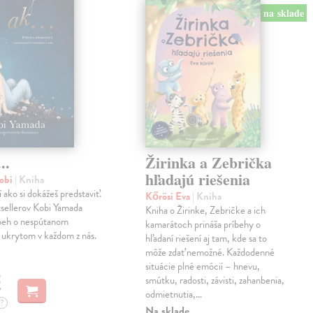
na sklade
..
Žirinka a Zebrička
hľadajú riešenia
obi
| Kniha
í ako si dokážeš predstaviť.
Kőrösi Eva
| Kniha
sellerov Kobi Yamada
Kniha o Žirinke, Zebričke a ich
íbeh o nespútanom
kamarátoch prináša príbehy o
 ukrytom v každom z nás.
hľadaní riešení aj tam, kde sa to
môže zdať nemožné. Každodenné
situácie plné emócií – hnevu,
€
smútku, radosti, závisti, zahanbenia,
odmietnutia,…
?
Na sklade