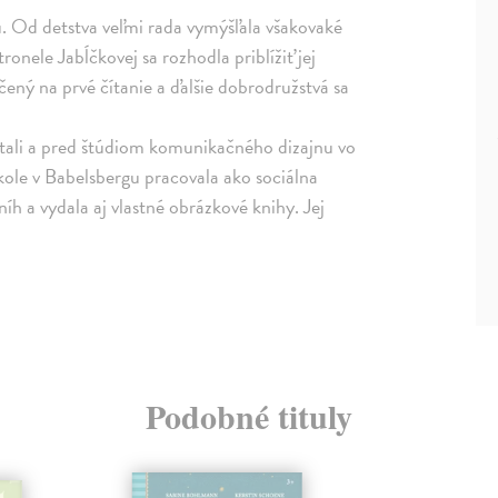
 Od detstva veľmi rada vymýšľala všakovaké
onele Jabĺčkovej sa rozhodla priblížiť jej
rčený na prvé čítanie a ďalšie dobrodružstvá sa
ali a pred štúdiom komunikačného dizajnu vo
kole v Babelsbergu pracovala ako sociálna
íh a vydala aj vlastné obrázkové knihy. Jej
Podobné tituly