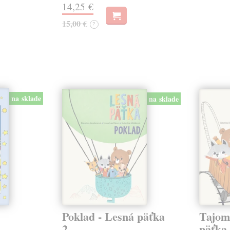
14,25 €
15,00 €
?
na sklade
na sklade
Poklad - Lesná päťka
Tajom
2
päťka