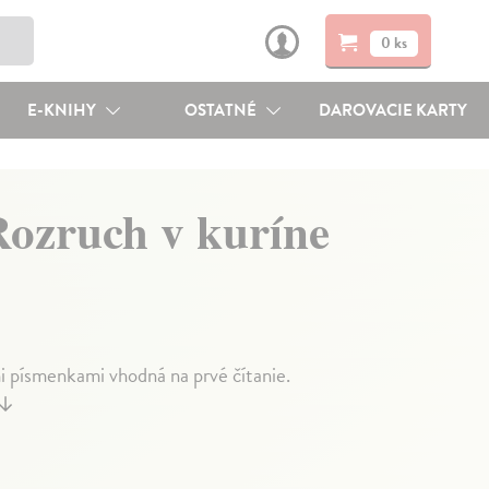
0 ks
E-KNIHY
OSTATNÉ
DAROVACIE KARTY
Rozruch v kuríne
i písmenkami vhodná na prvé čítanie.
↓