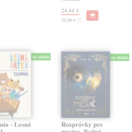
24,44 €
25,20 €
?
na sklade
na sklade
nia - Lesná
Rozprávky pre
 1
mesiac. Nočná