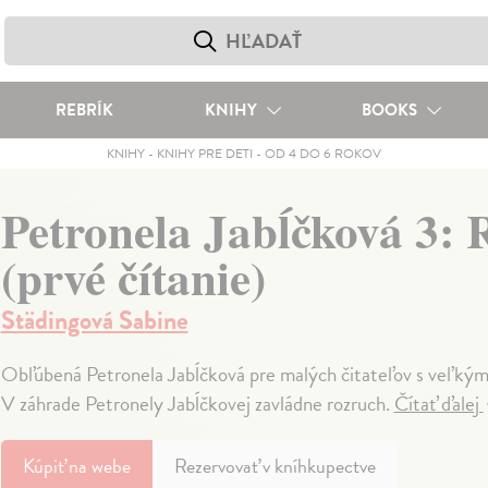
REBRÍK
KNIHY
BOOKS
KNIHY
-
KNIHY PRE DETI
-
OD 4 DO 6 ROKOV
Petronela Jabĺčková 3: 
(prvé čítanie)
Städingová Sabine
Obľúbená Petronela Jabĺčková pre malých čitateľov s veľkým
V záhrade Petronely Jabĺčkovej zavládne rozruch.
Čítať ďalej
Kúpiť
na webe
Rezervovať v kníhkupectve