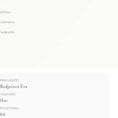
ishlistu
 známemu
 Facebooku
PREKLADATEĽ
Budjačová Eva
VYDAVATEĽ
Ikar
POČET STRÁN
64