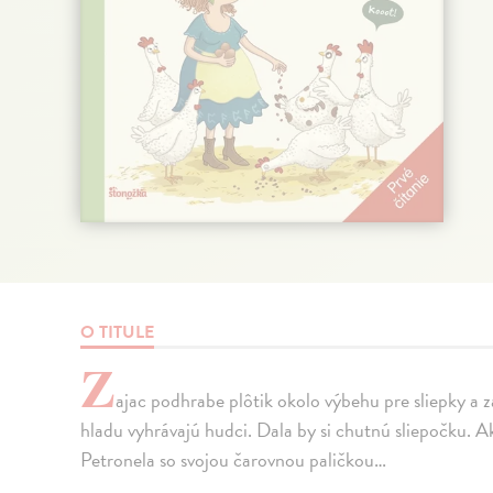
O TITULE
Z
ajac podhrabe plôtik okolo výbehu pre sliepky a z
hladu vyhrávajú hudci. Dala by si chutnú sliepočku. A
Petronela so svojou čarovnou paličkou…