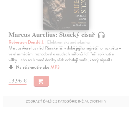
Marcus Aurelius: Stoický císař
Robertson Donald J.
| Elektronická audiokniha
Marcus Aurelius vládl Římské říši v době jejího největšího rozkvětu –
velel armádám, rozhodoval o osudech milionů lidí, řešil spiknutí a
války. Jeho soukromé deníky však odhalují muže, který zápasil s…
Na stiahnutie ako
MP3
13,96 €
ZOBRAZIŤ ĎALŠIE Z KATEGÓRIE INÉ AUDIOKNIHY