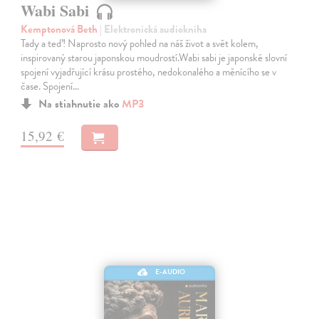
Wabi Sabi
Kemptonová Beth
| Elektronická audiokniha
Tady a teď! Naprosto nový pohled na náš život a svět kolem,
inspirovaný starou japonskou moudrostí.Wabi sabi je japonské slovní
spojení vyjadřující krásu prostého, nedokonalého a měnícího se v
čase. Spojení…
Na stiahnutie ako
MP3
15,92 €
E-AUDIO