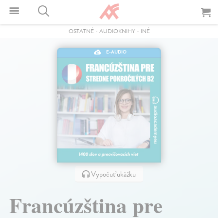
OSTATNÉ
-
AUDIOKNIHY
-
INÉ
E-AUDIO
Vypočuť ukážku
Francúzština pre