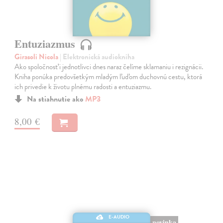
Entuziazmus
Girasoli Nicola
| Elektronická audiokniha
Ako spoločnosť i jednotlivci dnes naraz čelíme sklamaniu i rezignácii.
Kniha ponúka predovšetkým mladým ľuďom duchovnú cestu, ktorá
ich privedie k životu plnému radosti a entuziazmu.
Na stiahnutie ako
MP3
8,00 €
E-AUDIO
novinka