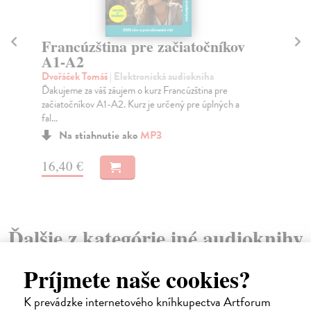
Francúzština pre začiatočníkov
T
A1-A2
Dv
Ďak
Dvořáček Tomáš
| Elektronická audiokniha
A1-
Ďakujeme za váš záujem o kurz Francúzština pre
začiatočníkov A1-A2. Kurz je určený pre úplných a
fal...
Na stiahnutie ako
MP3
16
16,40 €
Ďalšie z kategórie iné audioknihy
Príjmete naše cookies?
K prevádzke internetového kníhkupectva Artforum