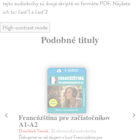
tejto audioknihy sú dvoje skriptá vo formáte PDF. Nájdete
ich tu: časť 1 a časť 2
High-contrast mode
Podobné tituly
E-AUDIO
Francúzština pre začiatočníkov
T
A1-A2
Dv
Ďak
Dvořáček Tomáš
| Elektronická audiokniha
A1-
Ďakujeme za váš záujem o kurz Francúzština pre