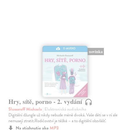
E-AUDIO
novinka
Hry, sítě, porno - 2. vydání
Slussareff Michaela
| Elektronická audiokniha
Digitální džungle už nikdy nebude méně divoká. Vaše děti se v ní ale
nemusejí ztratit.Rodičovství je těžké – a to digitální obzvlášť.
Na stiahnutie ako
MP3