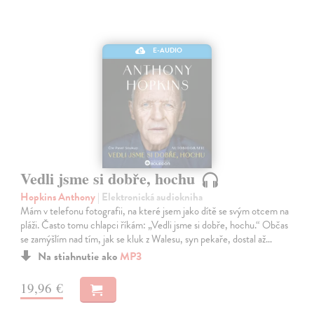
E-AUDIO
Vedli jsme si dobře, hochu
Hopkins Anthony
| Elektronická audiokniha
Mám v telefonu fotografii, na které jsem jako dítě se svým otcem na
pláži. Často tomu chlapci říkám: „Vedli jsme si dobře, hochu.“ Občas
se zamýšlím nad tím, jak se kluk z Walesu, syn pekaře, dostal až…
Na stiahnutie ako
MP3
19,96 €