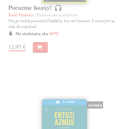
Porazme hoaxy!
Šnídl Vladimír
| Elektronická audiokniha
Nie je možné presvedčiť každého, kto verí hoaxom. S viacerými sa
však dá rozprávať.
Na stiahnutie ako
MP3
12,95 €
E-AUDIO
novinka