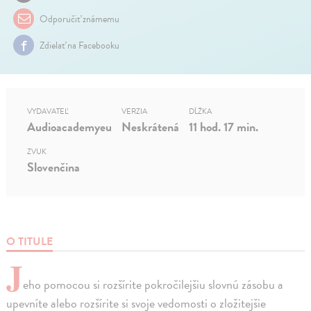
Odporučiť známemu
Zdielať na Facebooku
VYDAVATEĽ
VERZIA
DĹŽKA
Audioacademyeu
Neskrátená
11 hod. 17 min.
ZVUK
Slovenčina
O TITULE
J
eho pomocou si rozšírite pokročilejšiu slovnú zásobu a
upevníte alebo rozšírite si svoje vedomosti o zložitejšie