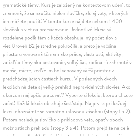
gramatické témy. Kurz je založený na kontextovom učení, to
znamená, že sa naučíte nielen slovíčka, ale aj vety, v ktorých
ich môžete použiť. V tomto kurze nájdete celkom 1 400
slovíčok a viet na precvičovanie. Jednotlivé lekcie sú
rozdelené podľa tém a každá obsahuje iný počet slov a
viet.Úroveň B2 je stredne pokročilá, a preto je väčšina
priestoru venovaná témam ako práca, vlastnosti, aktivity ,
zatiaľ čo témy ako cestovanie, voľný čas, rodina sú zahrnuté v
menšej miere, keďže im bol venovaný väčší priestor v
predchádzajúcich častiach kurzu. V posledných dvoch
lekciách nájdete aj veľký prehľad nepravidelných slovies. Ako
s kurzom najlepšie pracovať? Vyberte si lekciu, ktorou chcete
začať. Každá lekcia obsahuje šesť stôp. Najprv sa pri každej
lekcii oboznámte so samotnou slovnou zásobou (stopy 1 a 2).
Potom nasleduje slovíčko a príkladová veta, opäť v oboch
možnostiach prekladu (stopy 3 a 4). Potom prejdite na celé
vety (stopa 5 a 6). Keď zvládnete preklad viet zo slovenčiny