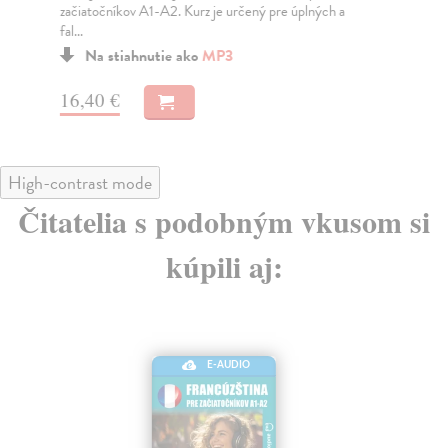
začiatočníkov A1-A2. Kurz je určený pre úplných a
fal...
Na stiahnutie ako
MP3
16
16,40 €
High-contrast mode
Čitatelia s podobným vkusom si
kúpili aj:
E-AUDIO