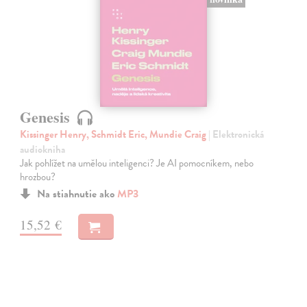
Genesis
Kissinger Henry, Schmidt Eric, Mundie Craig
| Elektronická
audiokniha
Jak pohlížet na umělou inteligenci? Je AI pomocníkem, nebo
hrozbou?
Na stiahnutie ako
MP3
15,52 €