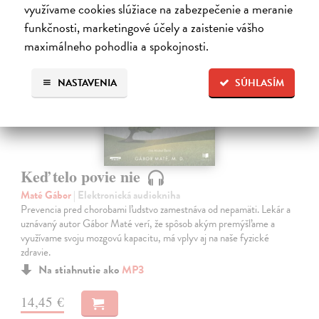
využívame cookies slúžiace na zabezpečenie a meranie
funkčnosti, marketingové účely a zaistenie vášho
maximálneho pohodlia a spokojnosti.
E-AUDIO
NASTAVENIA
SÚHLASÍM
Keď telo povie nie
Maté Gábor
| Elektronická audiokniha
Prevencia pred chorobami ľudstvo zamestnáva od nepamäti. Lekár a
uznávaný autor Gábor Maté verí, že spôsob akým premýšľame a
využívame svoju mozgovú kapacitu, má vplyv aj na naše fyzické
zdravie.
Na stiahnutie ako
MP3
14,45 €