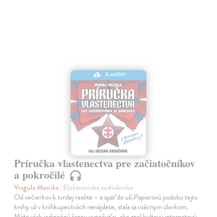
E-AUDIO
Príručka vlastenectva pre začiatočníkov
a pokročilé
Vrzgula Monika
| Elektronická audiokniha
Od večierkov k tvrdej realite – a späť do uší.Papierovú podobu tejto
knihy už v kníhkupectvách nenájdete, stala sa vzácnym úlovkom.
Máte však jedinečnú šancu vypočuť si, ako znel kultový internetový