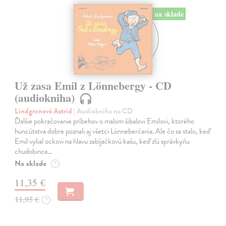
na sklade
Už zasa Emil z Lönnebergy - CD
(audiokniha)
Lindgrenová Astrid
| Audiokniha na CD
Ďalšie pokračovanie príbehov o malom šibalovi Emilovi, ktorého
huncútstva dobre poznali aj všetci Lönneberčania. Ale čo sa stalo, keď
Emil vylial ockovi na hlavu zabíjačkovú kašu, keď zlú správkyňu
chudobinca…
Na sklade
?
11,35 €
11,95 €
?