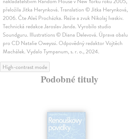
nakladatelstvím Random House v New Yorku roku 2005,
přeložila Jitka Herynková. Translation © Jitka Herynková,
2006. Čte Aleš Procházka. Režie a zvuk Nikolaj Ivaskiv.
Technická redakce Jaroslav Janda. Vyrobilo studio
Soundguru. Illustrations © Diana Delevová. Úprava obalu
pro CD Natalie Oweyssi. Odpovědný redaktor Vojtěch
Machálek. Vydalo Tympanum, s. r. o., 2024.
High-contrast mode
Podobné tituly