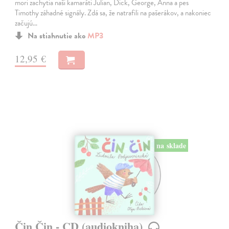
mori zachytia naši kamaráti Julian, Dick, George, Anna a pes
Timothy záhadné signály. Zdá sa, že natrafili na pašerákov, a nakoniec
začujú…
Na stiahnutie ako
MP3
12,95 €
na sklade
Čin Čin - CD (audiokniha)