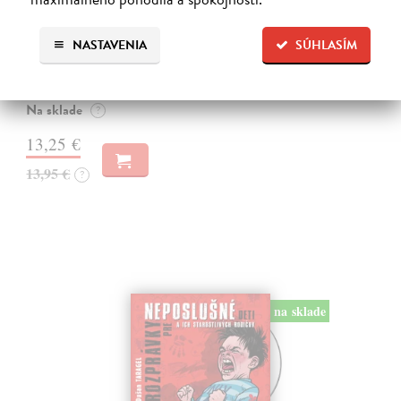
Niešo - CD (audiokniha)
NASTAVENIA
SÚHLASÍM
Walliams David
| Audiokniha na CD
Toto je príbeh decka, ktoré má absolútne všetko. Všetko, na čo len
pomyslí, mu okamžite zabezpečia jeho láskaví a dobroprajní rodičia.
Na sklade
?
13,25 €
13,95 €
?
na sklade