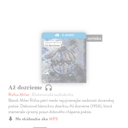
E-AUDIO
novinka
Až dozrieme
Rúfus Milan
| Elektronická audiokniha
Básnik Milan Rúfus patrí medzi najvýraznejšie osobnosti slovenskej
poézie. Debutoval básnickou zbierkou Až dozrieme (1956), ktorá
znamenala výrazný posun dobového chápania poézie.
Na stiahnutie ako
MP3