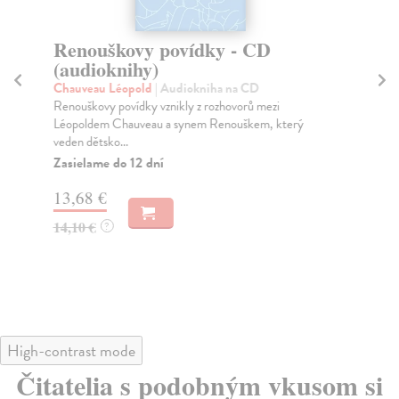
Renouškovy povídky - CD
M
(audioknihy)
Tha
V ž
Chauveau Léopold
| Audiokniha na CD
lim
Renouškovy povídky vznikly z rozhovorů mezi
Léopoldem Chauveau a synem Renouškem, který
veden dětsko...
Zasielame do 12 dní
16
13,68 €
14,10 €
?
High-contrast mode
Čitatelia s podobným vkusom si