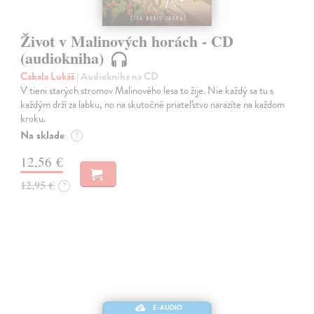
Život v Malinových horách - CD
(audiokniha)
Cabala Lukáš
| Audiokniha na CD
V tieni starých stromov Malinového lesa to žije. Nie každý sa tu s
každým drží za labku, no na skutočné priateľstvo narazíte na každom
kroku.
Na sklade
?
12,56 €
12,95 €
?
E-AUDIO