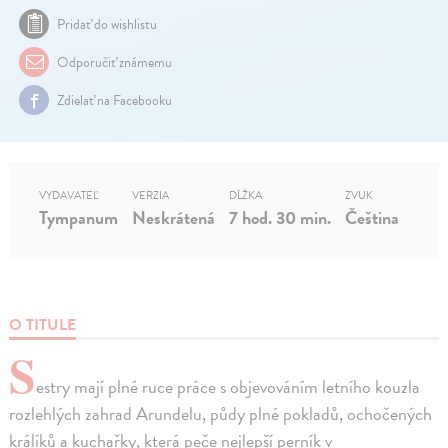
Pridať do wishlistu
Odporučiť známemu
Zdielať na Facebooku
VYDAVATEĽ
VERZIA
DĹŽKA
ZVUK
Tympanum
Neskrátená
7 hod. 30 min.
Čeština
O TITULE
S
estry mají plné ruce práce s objevováním letního kouzla
rozlehlých zahrad Arundelu, půdy plné pokladů, ochočených
králíků a kuchařky, která peče nejlepší perník v