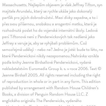
Massachusetts. Nejlepším objevem je však Jeffrey Tifton, syn
majitele Arundelu, který se rychle ukáže jako dokonalý
parťák pro jejich dobrodružství. Mezi dívky zapadne, a to i
přes svou příšernou, snobskou a arogantní matku, která je
rozhodnutá poslat ho do vojenské internátní školy. Ledová
paní Tiftonová není z Penderwickových tak nadšená jako
Jeffrey a varuje je, aby se vyhýbali problémům. Což
samozřejmě udělají - nebo ne? Jedno je jisté: bude to léto, na
které Penderwickovi nikdy nezapomenou.Nahrávka vznikla
podle knihy Jeanne Birdsallové Penderwickovi, vydané
nakladatelstvím Euromedia Group k. s. v roce 2006. Text ©
Jeanne Birdsall 2005. All rights reserved including the right
of reproduction in whole or in part in any form. This edition
published by arrangement with Random House Children’s
Books, a division of Penguin Random House LLC. Z
anglického originálu The Penderwicks, vydaného