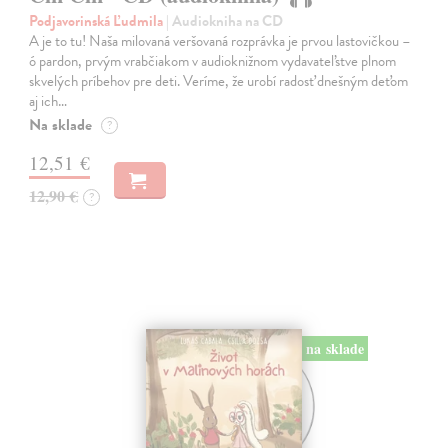
Podjavorinská Ľudmila
| Audiokniha na CD
A je to tu! Naša milovaná veršovaná rozprávka je prvou lastovičkou –
ó pardon, prvým vrabčiakom v audioknižnom vydavateľstve plnom
skvelých príbehov pre deti. Veríme, že urobí radosť dnešným deťom
aj ich…
Na sklade
?
12,51 €
12,90 €
?
na sklade