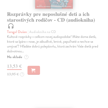
Rozprávky pre neposlušné deti a ich
starostivých rodičov - CD (audiokniha)
Taragel Dušan
| Audiokniha na CD
Kultové rozprávky v celkom novej audiopodobe! Máte doma dieťa,
ktoré sa špára v nose, je zábudlivé, lenivé, papuľnaté a nechce sa
umývať? Hľadáte dobrú polepšovňu, ktorá zachráni Vaše dieťa pred
doživotnou…
Na sklade
?
13,53 €
13,95 €
?