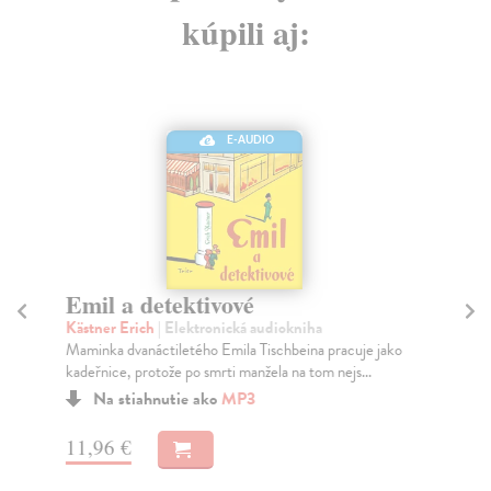
kúpili aj:
E-AUDIO
Emil a detektivové
E
(
Kästner Erich
| Elektronická audiokniha
Maminka dvanáctiletého Emila Tischbeina pracuje jako
Käs
kadeřnice, protože po smrti manžela na tom nejs...
Mam
kad
Na stiahnutie ako
MP3
Za
11,96 €
15