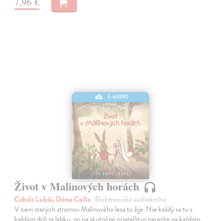
7,96 €
E-AUDIO
Život v Malinových horách
Cabala Lukáš, Dózsa Csilla
| Elektronická audiokniha
V tieni starých stromov Malinového lesa to žije. Nie každý sa tu s
každým drží za labku, no na skutočné priateľstvo narazíte na každom