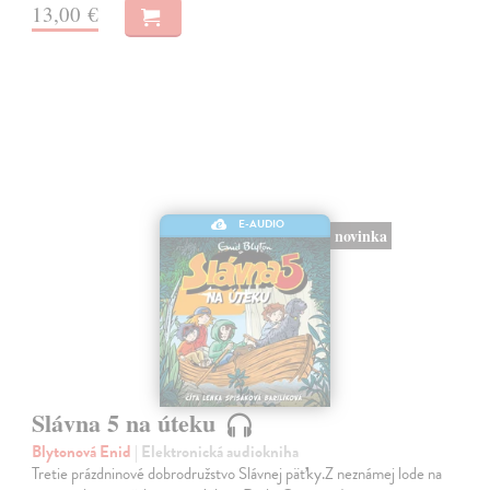
13,00 €
E-AUDIO
novinka
Slávna 5 na úteku
Blytonová Enid
| Elektronická audiokniha
Tretie prázdninové dobrodružstvo Slávnej päťky.Z neznámej lode na