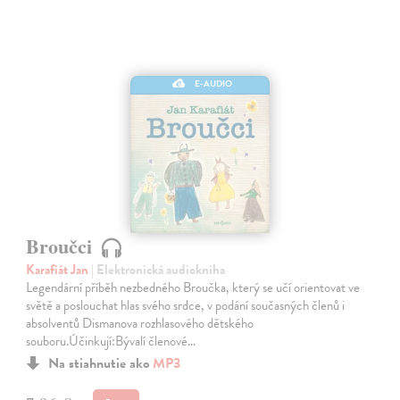
E-AUDIO
Broučci
Karafiát Jan
| Elektronická audiokniha
Legendární příběh nezbedného Broučka, který se učí orientovat ve
světě a poslouchat hlas svého srdce, v podání současných členů i
absolventů Dismanova rozhlasového dětského
souboru.Účinkují:Bývalí členové…
Na stiahnutie ako
MP3