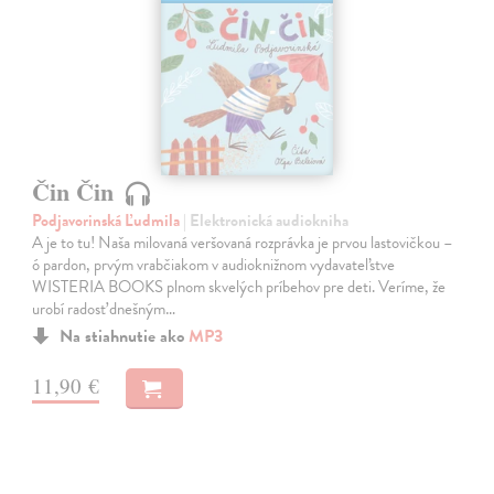
Čin Čin
Podjavorinská Ľudmila
| Elektronická audiokniha
A je to tu! Naša milovaná veršovaná rozprávka je prvou lastovičkou –
ó pardon, prvým vrabčiakom v audioknižnom vydavateľstve
WISTERIA BOOKS plnom skvelých príbehov pre deti. Veríme, že
urobí radosť dnešným…
Na stiahnutie ako
MP3
11,90 €