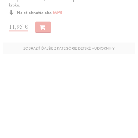
kroku.
Na stiahnutie ako
MP3
11,95 €
ZOBRAZIŤ ĎALŠIE Z KATEGÓRIE DETSKÉ AUDIOKNIHY