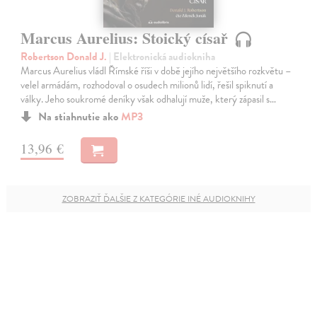
Marcus Aurelius: Stoický císař
Robertson Donald J.
| Elektronická audiokniha
Marcus Aurelius vládl Římské říši v době jejího největšího rozkvětu –
velel armádám, rozhodoval o osudech milionů lidí, řešil spiknutí a
války. Jeho soukromé deníky však odhalují muže, který zápasil s…
Na stiahnutie ako
MP3
13,96 €
ZOBRAZIŤ ĎALŠIE Z KATEGÓRIE INÉ AUDIOKNIHY