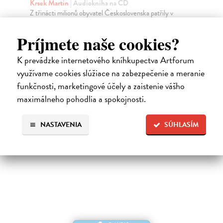
Aut
Krsek Martin
| Audiokniha na CD
tel
Z třinácti milionů obyvatel Československa patřily v
prvním dvacetiletí jeho existence více než 3 mi...
Na externom sklade v ČR. Dodanie do 16 dní
Príjmete naše cookies?
9,
10,47 €
K prevádzke internetového kníhkupectva Artforum
10,79 €
?
využívame cookies slúžiace na zabezpečenie a meranie
funkčnosti, marketingové účely a zaistenie vášho
maximálneho pohodlia a spokojnosti.
NASTAVENIA
SÚHLASÍM
Ďalšie z kategórie iné audioknihy