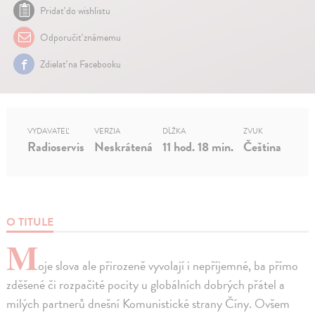
Pridať do wishlistu
Odporučiť známemu
Zdielať na Facebooku
VYDAVATEĽ
VERZIA
DĹŽKA
ZVUK
Radioservis
Neskrátená
11 hod. 18 min.
Čeština
O TITULE
M
oje slova ale přirozeně vyvolají i nepříjemné, ba přímo
zděšené či rozpačité pocity u globálních dobrých přátel a
milých partnerů dnešní Komunistické strany Číny. Ovšem