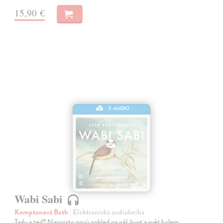
15,90 €
E-AUDIO
Wabi Sabi
Kemptonová Beth
| Elektronická audiokniha
Tady a teď! Naprosto nový pohled na náš život a svět kolem,