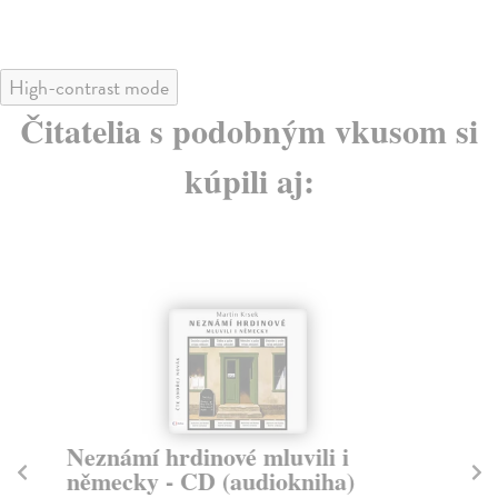
High-contrast mode
Čitatelia s podobným vkusom si
kúpili aj:
Neznámí hrdinové mluvili i
R
německy - CD (audiokniha)
Ře