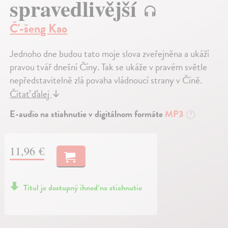
spravedlivější
Č'-šeng Kao
Jednoho dne budou tato moje slova zveřejněna a ukáží
pravou tvář dnešní Číny. Tak se ukáže v pravém světle
nepředstavitelně zlá povaha vládnoucí strany v Číně.
Čítať ďalej
↓
E-audio na stiahnutie v digitálnom formáte
MP3
?
11,96 €
Titul je dostupný ihneď na stiahnutie