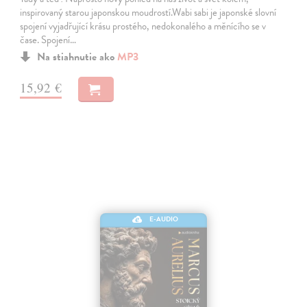
inspirovaný starou japonskou moudrostí.Wabi sabi je japonské slovní
spojení vyjadřující krásu prostého, nedokonalého a měnícího se v
čase. Spojení…
Na stiahnutie ako
MP3
15,92 €
E-AUDIO