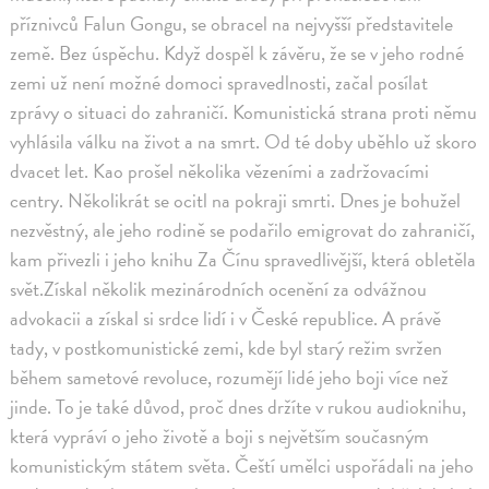
příznivců Falun Gongu, se obracel na nejvyšší představitele
země. Bez úspěchu. Když dospěl k závěru, že se v jeho rodné
zemi už není možné domoci spravedlnosti, začal posílat
zprávy o situaci do zahraničí. Komunistická strana proti němu
vyhlásila válku na život a na smrt. Od té doby uběhlo už skoro
dvacet let. Kao prošel několika vězeními a zadržovacími
centry. Několikrát se ocitl na pokraji smrti. Dnes je bohužel
nezvěstný, ale jeho rodině se podařilo emigrovat do zahraničí,
kam přivezli i jeho knihu Za Čínu spravedlivější, která obletěla
svět.Získal několik mezinárodních ocenění za odvážnou
advokacii a získal si srdce lidí i v České republice. A právě
tady, v postkomunistické zemi, kde byl starý režim svržen
během sametové revoluce, rozumějí lidé jeho boji více než
jinde. To je také důvod, proč dnes držíte v rukou audioknihu,
která vypráví o jeho životě a boji s největším současným
komunistickým státem světa. Čeští umělci uspořádali na jeho