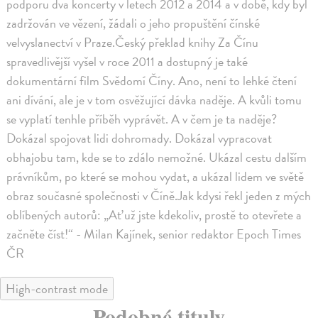
podporu dva koncerty v letech 2012 a 2014 a v době, kdy byl
zadržován ve vězení, žádali o jeho propuštění čínské
velvyslanectví v Praze.Český překlad knihy Za Čínu
spravedlivější vyšel v roce 2011 a dostupný je také
dokumentární film Svědomí Číny. Ano, není to lehké čtení
ani dívání, ale je v tom osvěžující dávka naděje. A kvůli tomu
se vyplatí tenhle příběh vyprávět. A v čem je ta naděje?
Dokázal spojovat lidi dohromady. Dokázal vypracovat
obhajobu tam, kde se to zdálo nemožné. Ukázal cestu dalším
právníkům, po které se mohou vydat, a ukázal lidem ve světě
obraz současné společnosti v Číně.Jak kdysi řekl jeden z mých
oblíbených autorů: „Ať už jste kdekoliv, prostě to otevřete a
začněte číst!“ - Milan Kajínek, senior redaktor Epoch Times
ČR
High-contrast mode
Podobné tituly