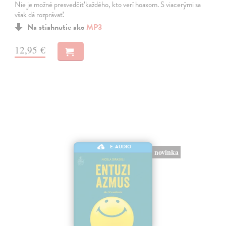
Nie je možné presvedčiť každého, kto verí hoaxom. S viacerými sa
však dá rozprávať.
Na stiahnutie ako
MP3
12,95 €
E-AUDIO
novinka