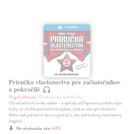
E-AUDIO
Príručka vlastenectva pre začiatočníkov
a pokročilé
Vrzgula Monika
| Elektronická audiokniha
Od večierkov k tvrdej realite – a späť do uší.Papierovú podobu tejto
knihy už v kníhkupectvách nenájdete, stala sa vzácnym úlovkom.
Máte však jedinečnú šancu vypočuť si, ako znel kultový internetový
magazín…
Na stiahnutie ako
MP3