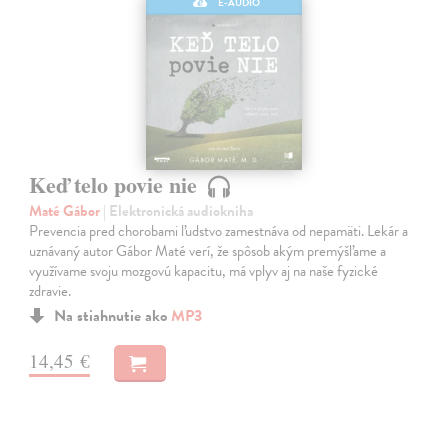
E-AUDIO
Keď telo povie nie
Maté Gábor
| Elektronická audiokniha
Prevencia pred chorobami ľudstvo zamestnáva od nepamäti. Lekár a
uznávaný autor Gábor Maté verí, že spôsob akým premýšľame a
využívame svoju mozgovú kapacitu, má vplyv aj na naše fyzické
zdravie.
Na stiahnutie ako
MP3
14,45 €