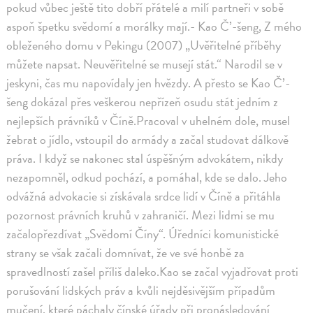
pokud vůbec ještě tito dobří přátelé a milí partneři v sobě
aspoň špetku svědomí a morálky mají.- Kao Č’-šeng, Z mého
obleženého domu v Pekingu (2007) „Uvěřitelné příběhy
můžete napsat. Neuvěřitelné se musejí stát.“ Narodil se v
jeskyni, čas mu napovídaly jen hvězdy. A přesto se Kao Č’-
šeng dokázal přes veškerou nepřízeň osudu stát jedním z
nejlepších právníků v Číně.Pracoval v uhelném dole, musel
žebrat o jídlo, vstoupil do armády a začal studovat dálkově
práva. I když se nakonec stal úspěšným advokátem, nikdy
nezapomněl, odkud pochází, a pomáhal, kde se dalo. Jeho
odvážná advokacie si získávala srdce lidí v Číně a přitáhla
pozornost právních kruhů v zahraničí. Mezi lidmi se mu
začalopřezdívat „Svědomí Číny“. Úředníci komunistické
strany se však začali domnívat, že ve své honbě za
spravedlností zašel příliš daleko.Kao se začal vyjadřovat proti
porušování lidských práv a kvůli nejděsivějším případům
mučení, které páchaly čínské úřady při pronásledování