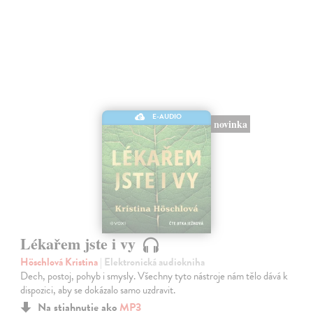
E-AUDIO
novinka
Lékařem jste i vy
Höschlová Kristina
| Elektronická audiokniha
Dech, postoj, pohyb i smysly. Všechny tyto nástroje nám tělo dává k
dispozici, aby se dokázalo samo uzdravit.
Na stiahnutie ako
MP3