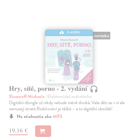
E-AUDIO
novinka
Hry, sítě, porno - 2. vydání
Slussareff Michaela
| Elektronická audiokniha
Digitální džungle už nikdy nebude méně divoká. Vaše děti se v ní ale
nemusejí ztratit.Rodičovství je těžké – a to digitální obzvlášť.
Na stiahnutie ako
MP3
19,16 €