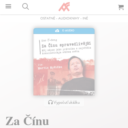
OSTATNÉ
-
AUDIOKNIHY
-
INÉ
E-AUDIO
Vypočuť ukážku
Za Čínu