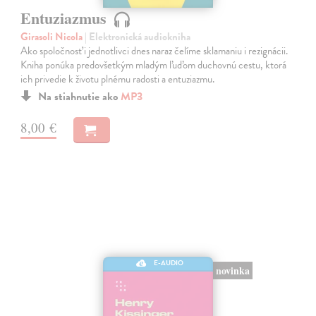
Entuziazmus
Girasoli Nicola
| Elektronická audiokniha
Ako spoločnosť i jednotlivci dnes naraz čelíme sklamaniu i rezignácii.
Kniha ponúka predovšetkým mladým ľuďom duchovnú cestu, ktorá
ich privedie k životu plnému radosti a entuziazmu.
Na stiahnutie ako
MP3
8,00 €
E-AUDIO
novinka