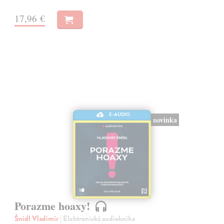
17,96 €
E-AUDIO
novinka
Porazme hoaxy!
Šnídl Vladimír
| Elektronická audiokniha