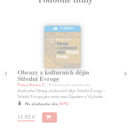
E-AUDIO
Obrazy z kulturních dějin
O
Střední Evropy
S
(
Putna Martin C.
| Elektronická audiokniha
Audioniha Obrazy z kulturních dějin Střední Evropy –
Pu
Střední Evropa jako most mezi Západem a Východe...
Kni
úsp
Na stiahnutie ako
MP3
Za
11,92 €
11
11