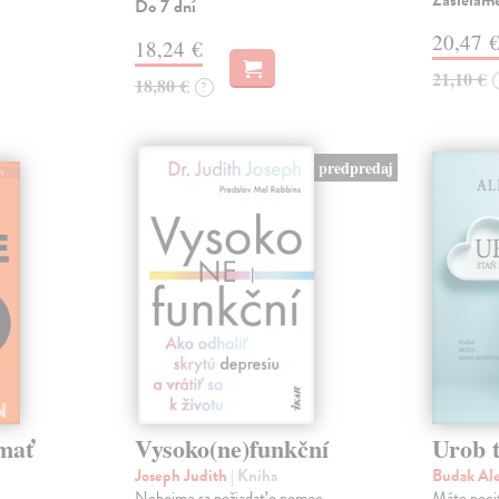
Zasielam
Do 7 dní
20,47 
18,24 €
21,10 €
18,80 €
?
predpredaj
mať
Vysoko(ne)funkční
Urob t
Joseph Judith
| Kniha
Budak Al
Nebojme sa požiadať o pomoc.
Máte pocit