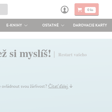
0 ks
E-KNIHY
OSTATNÉ
DAROVACIE KARTY
ž si myslíš!
Restart vašeho
ovládnout svou žárlivost?
Čítať ďalej
↓