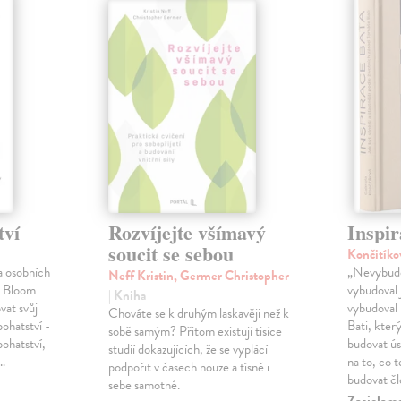
tví
Rozvíjejte všímavý
Inspir
soucit se sebou
Končitíko
a osobních
„Nevybudo
Neff Kristin, Germer Christopher
l Bloom
vybudoval 
| Kniha
vat svůj
vybudoval 
Chováte se k druhým laskavěji než k
bohatství -
Bati, kter
sobě samým? Přitom existují tisíce
bohatství,
budovat ú
studií dokazujících, že se vyplácí
é…
na to, co 
podpořit v časech nouze a tísně i
budovat č
sebe samotné.