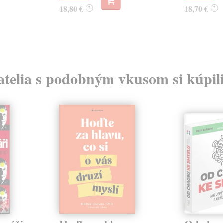
18,80 €
18,70 €
?
?
atelia s podobným vkusom si kúpili