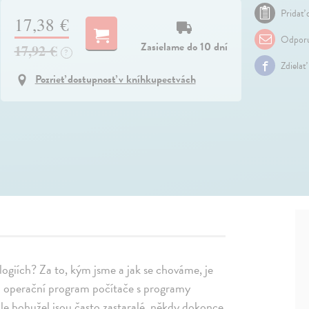
Pridať 
17,38 €
Odporu
Zasielame do 10 dní
17,92 €
?
Zdielať
Pozrieť dostupnosť v kníhkupectvách
ologiích? Za to, kým jsme a jak se chováme, je
 operační program počítače s programy
ale bohužel jsou často zastaralé, někdy dokonce