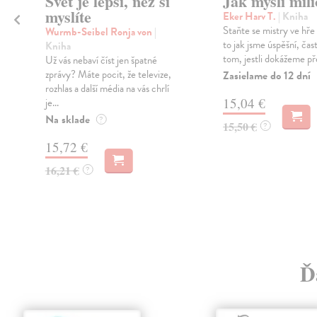
Svět je lepší, než si
Jak myslí mili
,
myslíte
Eker Harv T.
| Kniha
Staňte se mistry ve hře 
Wurmb-Seibel Ronja von
|
to jak jsme úspěšní, čast
Kniha
tom, jestli dokážeme př
Už vás nebaví číst jen špatné
zprávy? Máte pocit, že televize,
Zasielame do 12 dní
rozhlas a další média na vás chrlí
15,04 €
je...
Na sklade
?
15,50 €
?
15,72 €
16,21 €
?
Ď