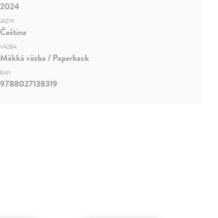
2024
JAZYK
Čeština
VÄZBA
Mäkká väzba / Paperback
EAN
9788027138319