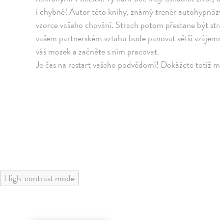
i chybné! Autor této knihy, známý trenér autohypnóz
vzorce vašeho chování. Strach potom přestane být str
vašem partnerském vztahu bude panovat větší vzájemn
váš mozek a začněte s ním pracovat.
Je čas na restart vašeho podvědomí! Dokážete totiž m
High-contrast mode