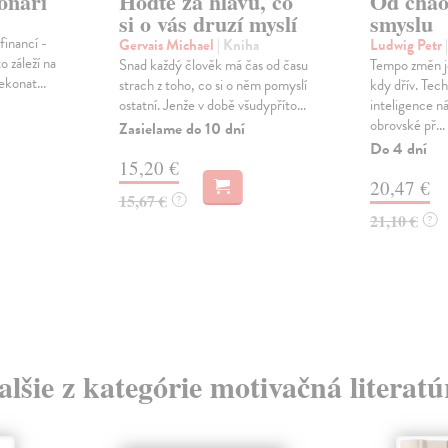
onáři
Hoďte za hlavu, co
Od chao
si o vás druzí myslí
smyslu
financí -
Gervais Michael
| Kniha
Ludwig Petr
o záleží na
Snad každý člověk má čas od času
Tempo změn je
ekonat...
strach z toho, co si o něm pomyslí
kdy dřív. Tec
ostatní. Jenže v době všudypříto...
inteligence ná
obrovské př...
Zasielame do 10 dní
Do 4 dní
15,20 €
20,47 €
15,67 €
?
21,10 €
?
alšie z kategórie motivačná literatú