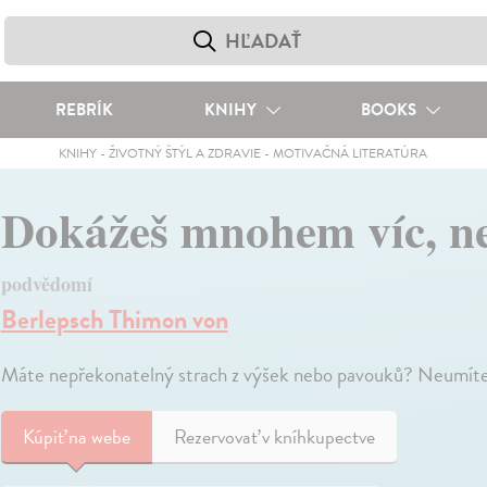
REBRÍK
KNIHY
BOOKS
KNIHY
-
ŽIVOTNÝ ŠTÝL A ZDRAVIE
-
MOTIVAČNÁ LITERATÚRA
Dokážeš mnohem víc, ne
podvědomí
Berlepsch Thimon von
Máte nepřekonatelný strach z výšek nebo pavouků? Neumíte 
Kúpiť
na webe
Rezervovať v kníhkupectve