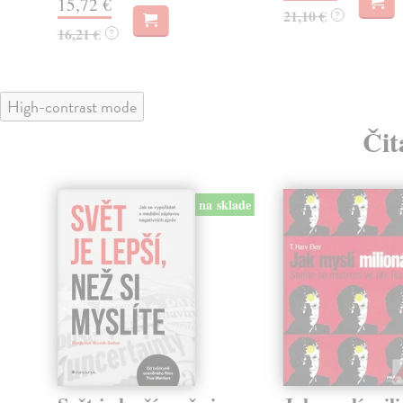
15,72 €
21,10 €
?
16,21 €
?
High-contrast mode
Čit
na sklade