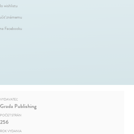
do wishlistu
čiť známemu
 na Facebooku
VYDAVATEĽ
Grada Publishing
POČET STRÁN
256
ROK VYDANIA