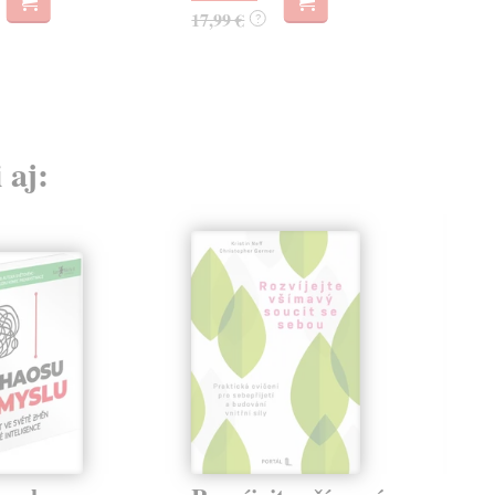
17,99 €
?
 aj: