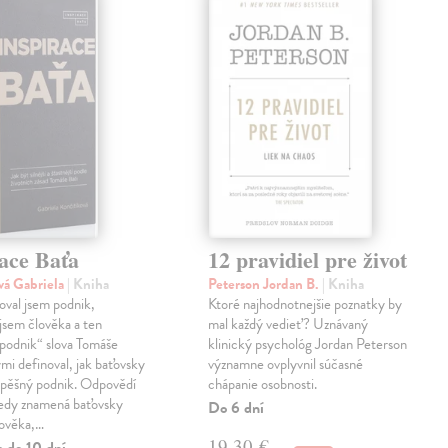
ace Baťa
12 pravidiel pre život
vá Gabriela
| Kniha
Peterson Jordan B.
| Kniha
val jsem podnik,
Ktoré najhodnotnejšie poznatky by
jsem člověka a ten
mal každý vedieť? Uznávaný
podnik“ slova Tomáše
klinický psychológ Jordan Peterson
ými definoval, jak baťovsky
významne ovplyvnil súčasné
spěšný podnik. Odpovědí
chápanie osobnosti.
tedy znamená baťovsky
Do 6 dní
lověka,…
19,30 €