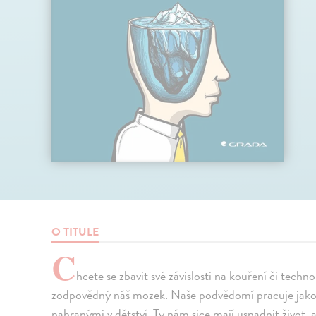
O TITULE
C
hcete se zbavit své závislosti na kouření či techn
zodpovědný náš mozek. Naše podvědomí pracuje jako
nahranými v dětství. Ty nám sice mají usnadnit život, 