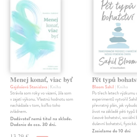
Menej konať, viac byť
Pět typů bohats
Gajdošová Stanislava
| Kniha
Bloom Sahil
| Kniha
Strávila som roky vo väzení, žila som
Po třech letech výzkumu 
v zajatí výkonu. Vlastnú hodnotu som
experimentů vytvořil Sahi
nachádzala v tom, koľko toho
převratný plán, jak vybudo
zvládnem.
život na základě pěti typů 
časové bohatství, sociální 
Dodávateľ nemá titul na sklade.
duševní bohatství, fyzick
Dodanie do cca. 30 dní.
Zasielame do 10 dní
13,29 €