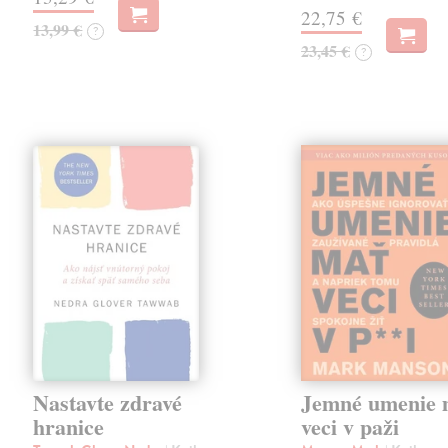
22,75 €
13,99 €
?
23,45 €
?
Nastavte zdravé
Jemné umenie 
hranice
veci v paži