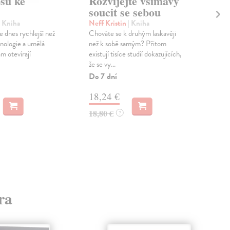
su ke
Rozvíjejte všímavý
Ne
soucit se sebou
su
| Kniha
Neff Kristin
| Kniha
Lie
 dnes rychlejší než
Chováte se k druhým laskavěji
Kdy
hnologie a umělá
než k sobě samým? Přitom
nem
m otevírají
existují tisíce studií dokazujících,
živ
že se vy...
proh
Do 7 dní
Do 
18,24 €
15
18,80 €
15,
?
ra