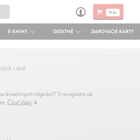
0 ks
E-KNIHY
OSTATNÉ
DAROVACIE KARTY
lých i deti
pu kreatívnych inšpirácií? S receptami od
ete.
Čítať ďalej
↓