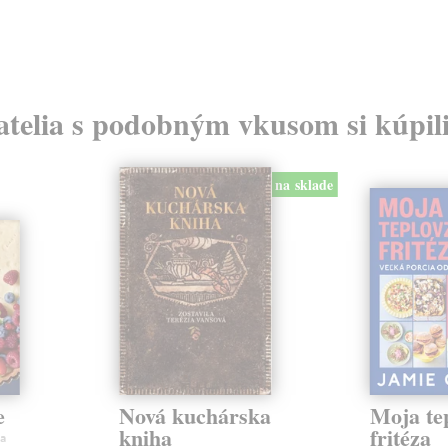
atelia s podobným vkusom si kúpili
na sklade
e
Nová kuchárska
Moja te
kniha
fritéza
a