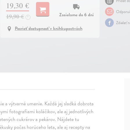
Pridať do
19,30 €
Odporuč
Zasielame do 6 dní
19,90 €
?
Zdielať 
Pozrieť dostupnosť v kníhkupectvách
enie a výtvarné umenie. Každá jej sladká dobrota
mi fotografiami koláčikov, ale aj jednotlivých
ietených cukrárov a pekárov. Nájdete tu
ákusky počas horúceho leta, ale aj recepty na