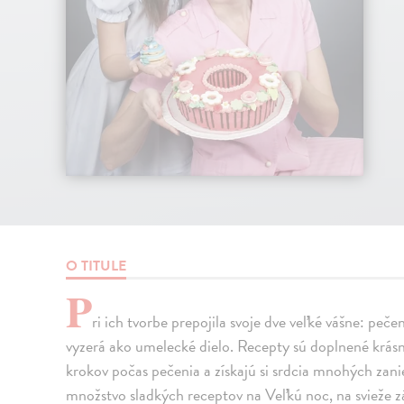
O TITULE
P
ri ich tvorbe prepojila svoje dve veľké vášne: peč
vyzerá ako umelecké dielo. Recepty sú doplnené krásny
krokov počas pečenia a získajú si srdcia mnohých zan
množstvo sladkých receptov na Veľkú noc, na svieže z