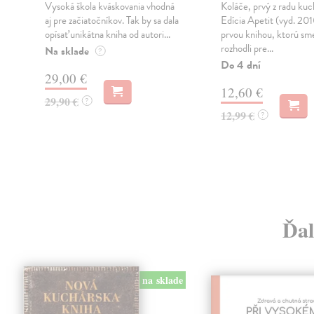
Vysoká škola kváskovania vhodná
Koláče, prvý z radu kuc
aj pre začiatočníkov. Tak by sa dala
Edícia Apetit (vyd. 201
í
opísať unikátna kniha od autori...
prvou knihou, ktorú sm
rozhodli pre...
Na sklade
?
Do 4 dní
29,00 €
12,60 €
29,90 €
?
12,99 €
?
Ďal
na sklade