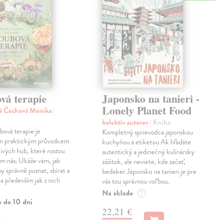
vá terapie
Japonsko na tanieri -
Lonely Planet Food
ká Čechová Monika
|
kolektív autorov
| Kniha
ová terapie je
Kompletný sprievodca japonskou
m praktickým průvodcem
kuchyňou a etiketou Ak hľadáte
ivých hub, které rostou
autentický a jedinečný kulinársky
m nás. Ukáže vám, jak
zážitok, ale neviete, kde začať,
y správně poznat, sbírat a
bedeker Japonsko na tanieri je pre
 a především jak z nich
vás tou správnou voľbou.
Na sklade
?
e do 10 dní
22,21 €