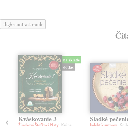
High-contrast mode
Čit
na sklade
dotlač
Kváskovanie 3
Sladké pečeni
Žúreková Štefková Naty
| Kniha
kolektív autorov
| Knih