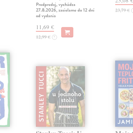
23,08 
Predpredaj, vychádza
27.8.2026, zasielame do 12 dní
23,79 €
od vydania
11,69 €
12,99 €
?