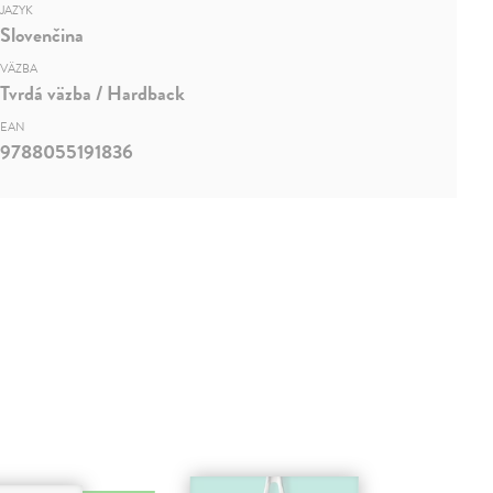
JAZYK
Slovenčina
VÄZBA
Tvrdá väzba / Hardback
EAN
9788055191836