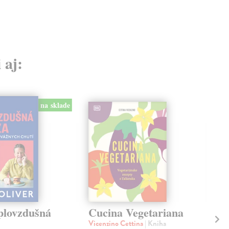
 aj:
na sklade
plovzdušná
Cucina Vegetariana
7-
Vicenzino Cettina
| Kniha
Oli