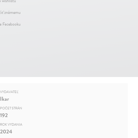
 wishlistu
iť známemu
na Facebooku
VYDAVATEĽ
Ikar
POČET STRÁN
192
ROK VYDANIA
2024