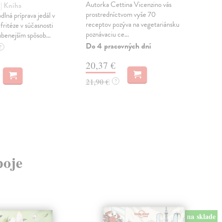
Autorka Cettina Vicenzino vás
Naj
e
| Kniha
prostredníctvom vyše 70
je s
lná príprava jedál v
receptov pozýva na vegetariánsku
120
fritéze v súčasnosti
poznávaciu ce...
ktor
úbenejším spôsob...
Do 4 pracovných dní
Na 
?
20,37 €
25
21,90 €
27,
?
poje
na sklade