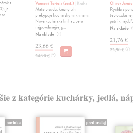
hárok z
Vansová Terézia (zost.)
| Kniha
Oliver Jami
0), je
Máte pravdu, knižný trh
Rýchla a pohod
e sa
prekypuje kuchárskymi knihami.
teplovzdušnej 
Nová kuchárska kniha z pera
patrí k najobľ
najpovolanejšej g...
Na sklade
Na sklade
?
21,76 €
23,66 €
22,90 €
?
24,90 €
?
šie z kategórie kuchárky, jedlá, ná
novinka
predpredaj