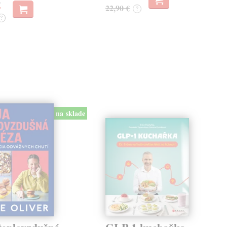
€
22,90 €
?
?
na sklade