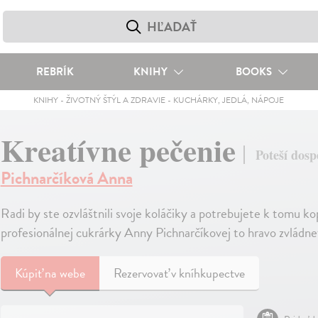
REBRÍK
KNIHY
BOOKS
KNIHY
-
ŽIVOTNÝ ŠTÝL A ZDRAVIE
-
KUCHÁRKY, JEDLÁ, NÁPOJE
Kreatívne pečenie
Poteší dospe
Pichnarčíková Anna
Radi by ste ozvláštnili svoje koláčiky a potrebujete k tomu ko
profesionálnej cukrárky Anny Pichnarčíkovej to hravo zvládn
Kúpiť
na webe
Rezervovať v kníhkupectve