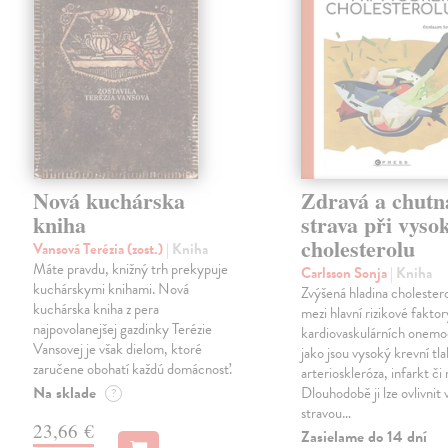
Nová kuchárska
Zdravá a chutn
kniha
strava při vys
cholesterolu
Vansová Terézia (zost.)
| Kniha
Máte pravdu, knižný trh prekypuje
Carlsson Sonja
| Kniha
kuchárskymi knihami. Nová
Zvýšená hladina cholestero
kuchárska kniha z pera
mezi hlavní rizikové faktor
najpovolanejšej gazdinky Terézie
kardiovaskulárních onemo
Vansovej je však dielom, ktoré
jako jsou vysoký krevní tla
zaručene obohatí každú domácnosť.
arterioskleróza, infarkt či
Na sklade
Dlouhodobě ji lze ovlivnit
?
stravou…
23,66 €
Zasielame do 14 dní