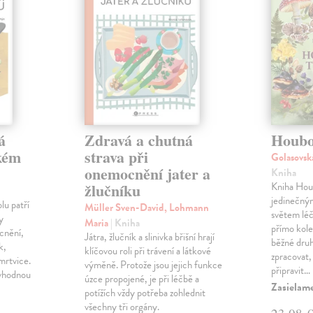
á
Zdravá a chutná
Houbo
okém
strava při
Golasovs
onemocnění jater a
Kniha
žlučníku
Kniha Houb
jedinečný
lu patří
Müller Sven-David, Lohmann
světem léč
y
Maria
| Kniha
přímo kole
cnění,
Játra, žlučník a slinivka břišní hrají
běžné druh
k,
klíčovou roli při trávení a látkové
zpracovat,
 mrtvice.
výměně. Protože jsou jejich funkce
připravit…
 vhodnou
úzce propojené, je při léčbě a
Zasielam
potížích vždy potřeba zohlednit
všechny tři orgány.