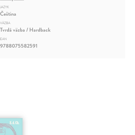
JAZYK
Čeština
VÄZBA
Tvrdá väzba / Hardback
EAN
9788075582591