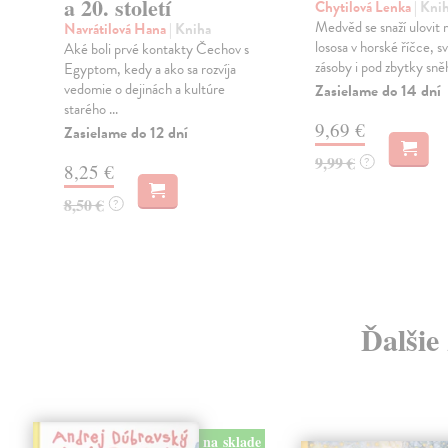
a 20. století
Chytilová Lenka
| Kni
Medvěd se snaží ulovit
Navrátilová Hana
| Kniha
lososa v horské říčce, svi
Aké boli prvé kontakty Čechov s
zásoby i pod zbytky sněhu
Egyptom, kedy a ako sa rozvíja
vedomie o dejinách a kultúre
Zasielame do 14 dní
starého ...
9,69 €
Zasielame do 12 dní
9,99 €
?
8,25 €
8,50 €
?
Ďalšie
na sklade