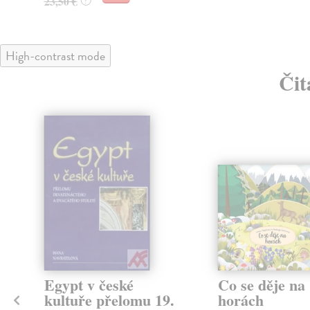
23,50 €
?
High-contrast mode
Čit
klade
Egypt v české
Co se děje na
kultuře přelomu 19.
horách