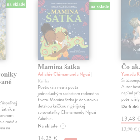
na sklade
na sklade
Mamina šatka
Čo ak.
roniky
Adichie Chimamanda Ngozi
|
Yamada K
vané
Si úžasnejš
Kniha
Autor best
Poetická a nežná pocta
napísal pr
jednoduchým radostiam rodinného
potenciály
života. Mamina šatka je debutovou
ť úspešnej
detskou knižkou nigérijskej
Do 6 dní
 šatník a
spisovateľky Chimamandy Ngozi
trovanom
13,48 
Adichie.
a a rodičia
Na sklade
?
ýna na
13,90 €
14,25 €