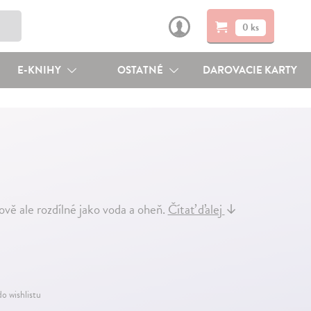
0 ks
E-KNIHY
OSTATNÉ
DAROVACIE KARTY
ově ale rozdílné jako voda a oheň.
Čítať ďalej
↓
do wishlistu