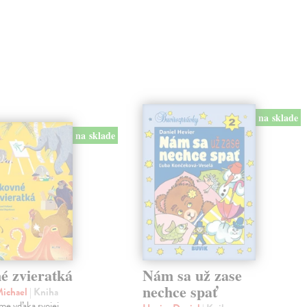
na sklade
na sklade
é zvieratká
Nám sa už zase
nechce spať
Michael
| Kniha
me vďaka svojej