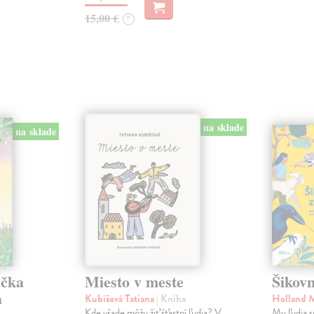
15,00 €
?
na sklade
na sklade
ička
Miesto v meste
Šikovn
a
Kubišová Tatiana
| Kniha
Holland 
Kde všade môžu žiť šťastní ľudia? V
My ľudia s