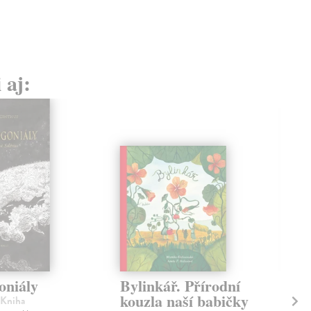
 aj:
niály
Bylinkář. Přírodní
Ze
kouzla naší babičky
I.
 Kniha