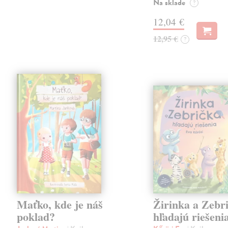
Na sklade
?
12,04 €
12,95 €
?
Maťko, kde je náš
Žirinka a Zebr
poklad?
hľadajú riešeni