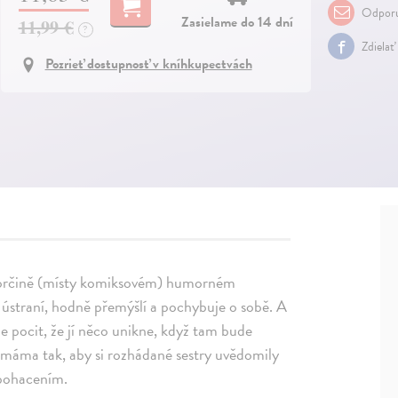
Odporu
Zasielame do 14 dní
11,99 €
?
Zdielať
Pozrieť dostupnosť v kníhkupectvách
autorčině (místy komiksovém) humorném
 v ústraní, hodně přemýšlí a pochybuje o sobě. A
 pocit, že jí něco unikne, když tam bude
áma tak, aby si rozhádané sestry uvědomily
obohacením.