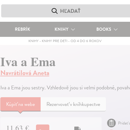
REBRÍK
KNIHY
BOOKS
KNIHY
-
KNIHY PRE DETI
-
OD 4 DO 6 ROKOV
Iva a Ema
Navrátilová Aneta
Iva a Ema jsou sestry. Vzhledově jsou si velmi podobné, povah
Kúpiť
na webe
Rezervovať v kníhkupectve
Pridať 
11,63 €