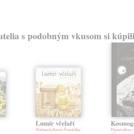
atelia s podobným vkusom si kúpili
Lumír včelaří
Kosmogo
Holasová Aneta Františka
|
Hyacinthus
|