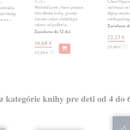
Kniha
Cílem Hyacint
ha
Medvěd Lumír, hlavní postava
načrtnout ve
 mrštného
této dětské knihy, provází
dějiny vesmír
šti hledají
čtenáře celým včelařským
světla počínaje
 a z ...
rokem: od podletí a...
Zasielame d
Zasielame do 12 dní
22,23 €
16,68 €
23,40 €
?
17,20 €
?
 z kategórie knihy pre deti od 4 do 