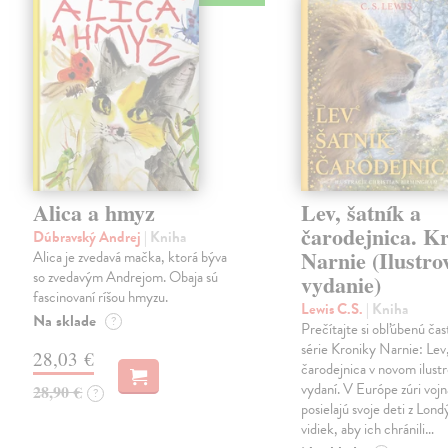
Alica a hmyz
Lev, šatník a
čarodejnica. K
Dúbravský Andrej
| Kniha
Narnie (Ilustro
Alica je zvedavá mačka, ktorá býva
so zvedavým Andrejom. Obaja sú
vydanie)
fascinovaní ríšou hmyzu.
Lewis C.S.
| Kniha
Na sklade
?
Prečítajte si obľúbenú čas
série Kroniky Narnie: Lev,
28,03 €
čarodejnica v novom ilus
vydaní. V Európe zúri vojn
28,90 €
?
posielajú svoje deti z Lond
vidiek, aby ich chránili…