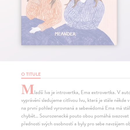
O TITULE
M
ladší Iva je introvertka, Ema extrovertka. V 
vyprávění sledujeme citlivou Ivu, která je stále někde
na první pohled vyrovnaná a sebevědomá Ema má stále
chybět… Sourozenecké pouto obou pomáhá svazovat m
přednosti svých osobností a byly pro sebe navzájem 