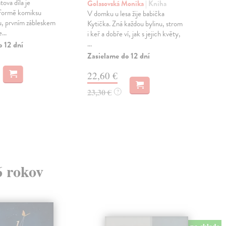
ova díla je
Golasovská Monika
| Kniha
Sli
 formě komiksu
V domku u lesa žije babička
V r
u, prvním zábleskem
Kytička. Zná každou bylinu, strom
Als
...
i keř a dobře ví, jak s jejich květy,
Ami
...
fran
o 12 dní
Zasielame do 12 dní
Zas
22,60 €
13
23,30 €
14,
?
6 rokov