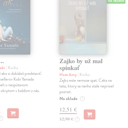
na sklade
..
Zajko by už mal
spinkať
obi
| Kniha
í ako si dokážeš predstaviť.
Hest Amy
| Kniha
sellerov Kobi Yamada
Zajko este nemoze spat. Caka na
íbeh o nespútanom
tata, ktory sa nanho stale neprisiel
 ukrytom v každom z nás.
pozriet.
Na sklade
?
€
12,51 €
?
12,90 €
?