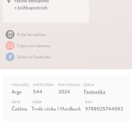
Pozrieť dostupnosť
v kníhkupectvách
Pridať do wishlistu
Odporučiť známemu
Zdielať na Facebooku
VYDAVATEĽ
POČET STRÁN
ROK VYDANIA
EDÍCIA
Argo
544
2024
Fantastika
JAZYK
VÄZBA
EAN
Čeština
Tvrdá väzba / Hardback
9788025744062