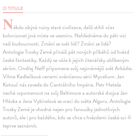
O TITULE
N
ěkdo obývá ruiny staré civilizace, další stihli včas
kolonizovat jiná místa ve vesmíru. Nahlédněme do pěti vizí
naší budoucnosti. Změní se svět lidí? Změní se lidé?
Antologie Trosky Země přináší pět nových příběhů od hvězd
české fantastiky. Každý se váže k jejich čtenářsky oblíbeným
sériím. Ondřej Neff připomene svůj nejznámější svět Arkádie.
Vilma Kadlečková cenami ověnčenou sérii Mycelium. Jan
Kotouč nás zavede do Centrálního Impéria. Petr Heteša
nechá vzpomenout na svůj Baltimore a autorská dvojce Jan
Hlávka a Jana Vybíralová se vrací do světa Algoru. Antologie
Trosky Země je vhodná nejen pro fanoušky jednotlivých
autorů, ale i pro každého, kdo se chce s hvězdami české sci-fi
teprve seznámit.