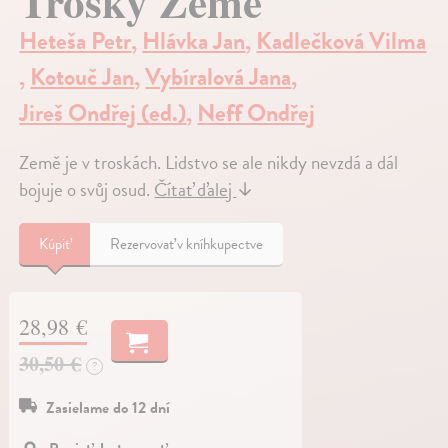
Trosky Země
Heteša Petr
,
Hlávka Jan
,
Kadlečková Vilma
,
Kotouč Jan
,
Vybíralová Jana
,
Jireš Ondřej (ed.)
,
Neff Ondřej
Země je v troskách. Lidstvo se ale nikdy nevzdá a dál
bojuje o svůj osud.
Čítať ďalej
↓
Kúpiť
Rezervovať v kníhkupectve
28,98 €
30,50 €
?
Zasielame do 12 dní