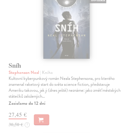
Sníh
Stephenson Neal
| Kniha
Kultovní kyberpunkový román Neala Stephensona, pro kterého
znamenal raketový start do světa science fiction, představuje
Ameriku takovou, jak ji (dnes ještě) neznáme: jako změť městských
státečků založených…
Zasielame do 12 dní
27,45 €
30,50 €
?