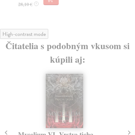
31
28,10 €
?
32
High-contrast mode
Čitatelia s podobným vkusom si
kúpili aj:
Mycelium VI. Vrstva ticha
M