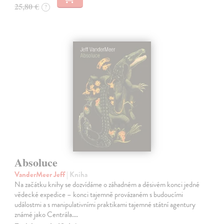
25,80 €
?
Absoluce
VanderMeer Jeff
| Kniha
Na začátku knihy se dozvídáme o záhadném a děsivém konci jedné
vědecké expedice – konci tajemně provázaném s budoucími
událostmi a s manipulativními praktikami tajemné státní agentury
známé jako Centrála.…