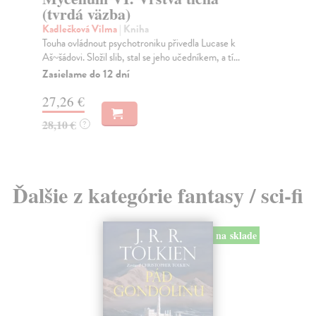
(tvrdá väzba)
(t
Kadlečková Vilma
| Kniha
Ka
Touha ovládnout psychotroniku přivedla Lucase k
Zna
Aš~šádovi. Složil slib, stal se jeho učedníkem, a tí...
Za
Zasielame do 12 dní
27
27,26 €
28
28,10 €
?
Ďalšie z kategórie fantasy / sci-fi
na sklade