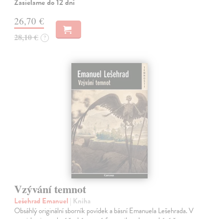
Zasielame do 12 dní
26,70 €
28,10 €
?
Vzývání temnot
Lešehrad Emanuel
| Kniha
Obsáhlý originální sborník povídek a básní Emanuela Lešehrada. V