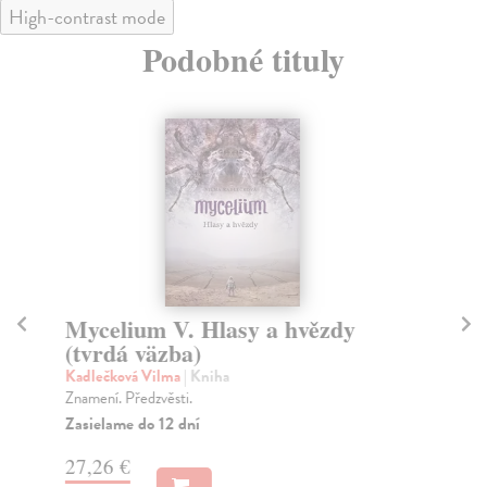
High-contrast mode
Podobné tituly
Mycelium V. Hlasy a hvězdy
M
(tvrdá väzba)
a
Kadlečková Vilma
| Kniha
Ka
Znamení. Předzvěsti.
Vel
Myc
Zasielame do 12 dní
Za
27,26 €