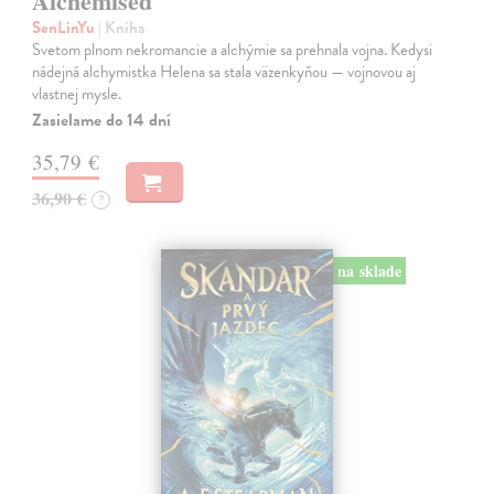
Alchemised
SenLinYu
| Kniha
Svetom plnom nekromancie a alchýmie sa prehnala vojna. Kedysi
nádejná alchymistka Helena sa stala väzenkyňou — vojnovou aj
vlastnej mysle.
Zasielame do 14 dní
35,79 €
36,90 €
?
na sklade