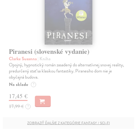
Piranesi (slovenské vydanie)
Clarke Susanna
| Kniha
Opojný, hypnotický román zasadený do alternatívnej snovej reality,
predurčený stať sa klasikou fantastiky. Piranesiho dom nie je
obyčajná budova.
Na sklade
?
17,45 €
17,99 €
?
ZOBRAZIŤ ĎALŠIE Z KATEGÓRIE FANTASY / SCI-FI