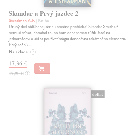
Skandar a Prvý jazdec 2
Steadman A.F.
| Kniha
Druhý diel obľúbenej série konečne prichádza! Skandar Smith už
nemusí snívať, dosiahol to, po čom odnepamäti túžil: Jazdí na
jednorožcovi a učí sa používať mágiu donedávna zakázaného elementu.
Prvý ročník…
Na sklade
?
17,36 €
17,90 €
?
dotlač