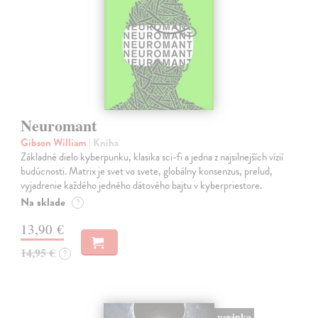
Neuromant
Gibson William
| Kniha
Základné dielo kyberpunku, klasika sci-fi a jedna z najsilnejších vízií
budúcnosti. Matrix je svet vo svete, globálny konsenzus, prelud,
vyjadrenie každého jedného dátového bajtu v kyberpriestore.
Na sklade
?
13,90 €
14,95 €
?
novinka