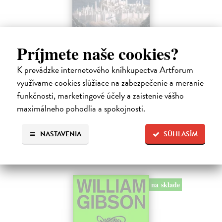
Príjmete naše cookies?
Pád Gondolinu
K prevádzke internetového kníhkupectva Artforum
Tolkien J.R.R.
| Kniha
využívame cookies slúžiace na zabezpečenie a meranie
Legenda o páde Gondolinu hovorí o boji dvoch najväčších mocností
funkčnosti, marketingové účely a zaistenie vášho
sveta. Zlo predstavuje Morgoth, najhorší zo všetkých, vodca
maximálneho pohodlia a spokojnosti.
obrovských armád, ktoré riadi zo svojej železnej pevnosti.
Na sklade
?
NASTAVENIA
SÚHLASÍM
18,55 €
19,95 €
?
na sklade