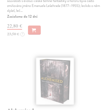
souvislosti s evolucí české temné fantastiky a hororu bývá často
zmiňováno jméno Emanuela Lešehrada (1877–1955); leckdo o něm
slyšel, leč…
Zasielame do 12 dní
22,80 €
23,50 €
?