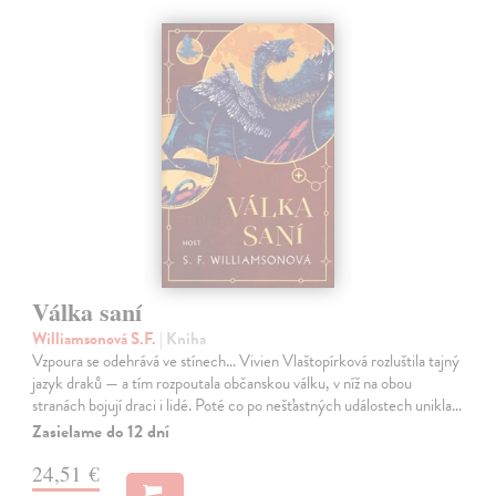
Válka saní
Williamsonová S.F.
| Kniha
Vzpoura se odehrává ve stínech… Vivien Vlaštopírková rozluštila tajný
jazyk draků — a tím rozpoutala občanskou válku, v níž na obou
stranách bojují draci i lidé. Poté co po nešťastných událostech unikla…
Zasielame do 12 dní
24,51 €