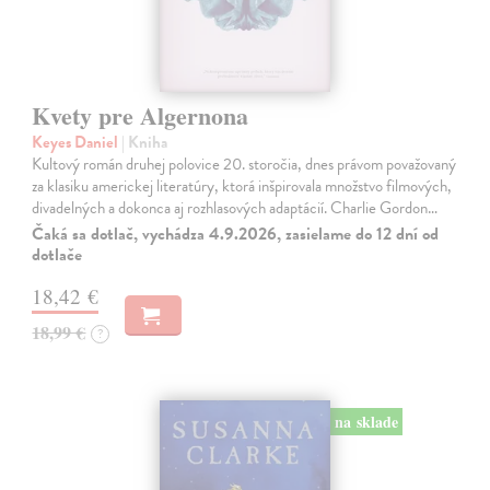
Kvety pre Algernona
Keyes Daniel
| Kniha
Kultový román druhej polovice 20. storočia, dnes právom považovaný
za klasiku americkej literatúry, ktorá inšpirovala množstvo filmových,
divadelných a dokonca aj rozhlasových adaptácií. Charlie Gordon…
Čaká sa dotlač, vychádza 4.9.2026, zasielame do 12 dní od
dotlače
18,42 €
18,99 €
?
na sklade