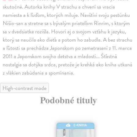
skutočné. Autorka knihy V strachu a chvení sa vracia
namiesta a k ľuďom, ktorých miluje. Navštívi svoju pestúnku
Nišio-san a stretne sa s bývalým priateľom Rinrim, s ktorým
sa v dvadsiatke rozišla. Hovorí aj o svojom vzťahu k jazyku,
ktorý sa naučila ako dieťa a potom ho zabudla. A bez strachu
a ľútosti sa prechádza Japonskom po zemetrasení z 11. marca
2011 a Japonskom svojho detstva a mladosti... Šťastná
nostalgia sa dotýka srdca, pretože je krehká ako kniha utkaná
z vlákien zabúdania a spomínania.
High-contrast mode
Podobné tituly
E-KNIHA