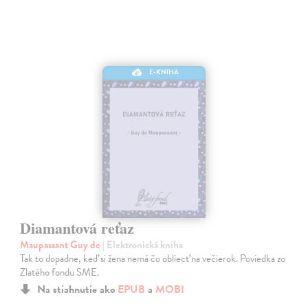
E-KNIHA
Diamantová reťaz
Maupassant Guy de
| Elektronická kniha
Tak to dopadne, keď si žena nemá čo obliecť na večierok. Poviedka zo
Zlatého fondu SME.
Na stiahnutie ako
EPUB
a
MOBI