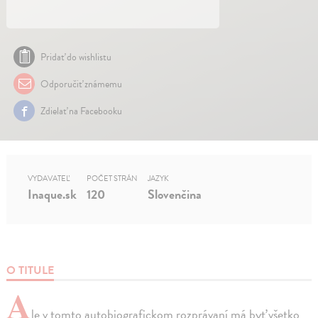
Pridať do wishlistu
Odporučiť známemu
Zdielať na Facebooku
VYDAVATEĽ
POČET STRÁN
JAZYK
Inaque.sk
120
Slovenčina
O TITULE
A
le v tomto autobiografickom rozprávaní má byť všetko