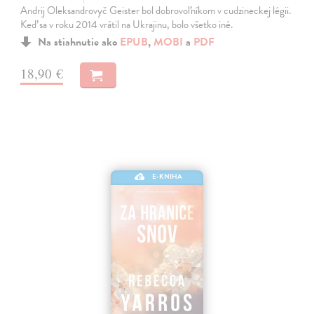
Andrij Oleksandrovyč Geister bol dobrovoľníkom v cudzineckej légii.
Keď sa v roku 2014 vrátil na Ukrajinu, bolo všetko iné.
Na stiahnutie ako
EPUB
,
MOBI
a
PDF
18,90 €
E-KNIHA