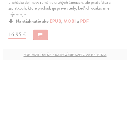
prichádza dojímavý román o druhých šanciach, sile priateľstva a
začiatkoch, ktoré prichádzajú práve vtedy, keď ich očakávame
najmenej –…
Na stiahnutie ako
EPUB
,
MOBI
a
PDF
16,95 €
ZOBRAZIŤ ĎALŠIE Z KATEGÓRIE SVETOVÁ BELETRIA