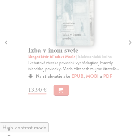
Izba v inom svete
W
Bragadóttir Elísabet María
| Elektronická kniha
Po
Debutová zbierka poviedok vychádzajúcej hviezdy
Vše
islandskej poviedky. María Elízabeth zaujme čitateľo...
Na stiahnutie ako
EPUB
,
MOBI
a
PDF
13
13,90 €
High-contrast mode