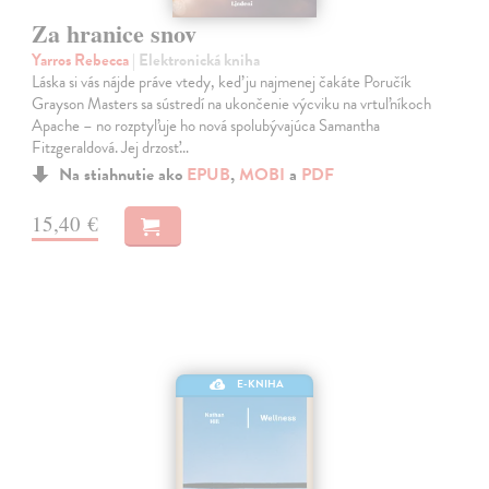
Za hranice snov
Yarros Rebecca
| Elektronická kniha
Láska si vás nájde práve vtedy, keď ju najmenej čakáte Poručík
Grayson Masters sa sústredí na ukončenie výcviku na vrtuľníkoch
Apache – no rozptyľuje ho nová spolubývajúca Samantha
Fitzgeraldová. Jej drzosť…
Na stiahnutie ako
EPUB
,
MOBI
a
PDF
15,40 €
E-KNIHA