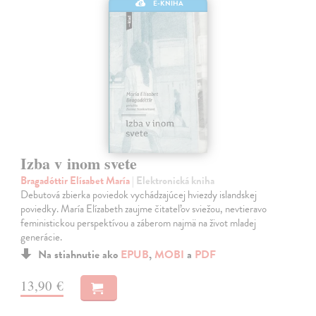
E-KNIHA
Izba v inom svete
Bragadóttir Elísabet María
| Elektronická kniha
Debutová zbierka poviedok vychádzajúcej hviezdy islandskej
poviedky. María Elízabeth zaujme čitateľov sviežou, nevtieravo
feministickou perspektívou a záberom najmä na život mladej
generácie.
Na stiahnutie ako
EPUB
,
MOBI
a
PDF
13,90 €