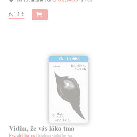
6,13 €
E-KNIHA
Vidím, že vás láka tma
Pavľuk Illarion
| Elektronická kniha