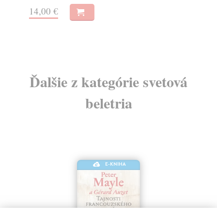
17
18,53 €
19,50 €
?
Ďalšie z kategórie svetová
beletria
E-KNIHA