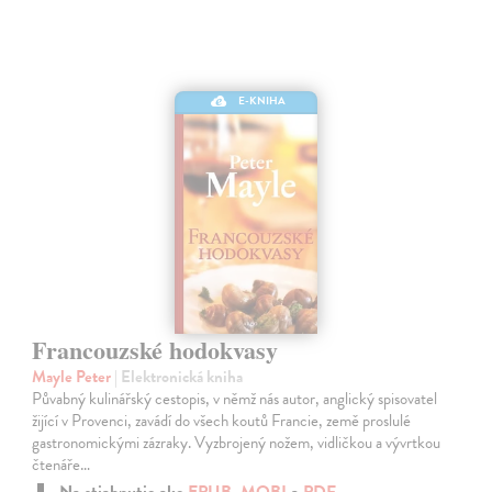
E-KNIHA
Francouzské hodokvasy
Mayle Peter
| Elektronická kniha
Půvabný kulinářský cestopis, v němž nás autor, anglický spisovatel
žijící v Provenci, zavádí do všech koutů Francie, země proslulé
gastronomickými zázraky. Vyzbrojený nožem, vidličkou a vývrtkou
čtenáře…
Na stiahnutie ako
EPUB
,
MOBI
a
PDF