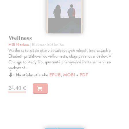
Wellness
Hill Nathan
| Elektronická kniha
Všetko sa to začalo ešte v deväťdesiatych rokoch, keď sa Jack a
Elizabeth prisťahovali do veľkomesta, obaja plní snov a ideálov. V
Chicagu to vtedy žilo, spustnuté priemyselné štvrte sa menili na
vychytené…
Na stiahnutie ako
EPUB
,
MOBI
a
PDF
24,40 €