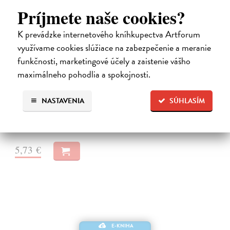
Príjmete naše cookies?
K prevádzke internetového kníhkupectva Artforum
využívame cookies slúžiace na zabezpečenie a meranie
Tajnosti francouzského pekaře
funkčnosti, marketingové účely a zaistenie vášho
maximálneho pohodlia a spokojnosti.
Mayle Peter
| Elektronická kniha
V tomto útlém svazku Peter Mayle spojil síly s Gérardem Auzetem,
majitelem proslulé pekárny „Chez Auzet“ v provensálském
NASTAVENIA
SÚHLASÍM
Cavaillonu, aby nám prozradil vše o pečení chleba po francouzsku. Od
přípravy a…
Na stiahnutie ako
EPUB
,
MOBI
a
PDF
5,73 €
E-KNIHA