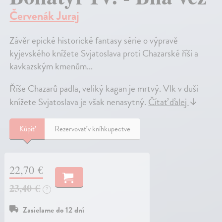
Červenák Juraj
Závěr epické historické fantasy série o výpravě
kyjevského knížete Svjatoslava proti Chazarské říši a
kavkazským kmenům...
Říše Chazarů padla, veliký kagan je mrtvý. Vlk v duši
knížete Svjatoslava je však nenasytný.
Čítať ďalej
↓
Kúpiť
Rezervovať v kníhkupectve
22,70 €
23,40 €
?
Zasielame do 12 dní