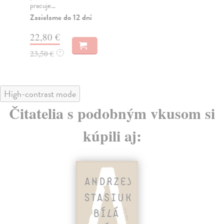
pracuje...
Za
Zasielame do 12 dní
22
22,80 €
23
23,50 €
?
High-contrast mode
Čitatelia s podobným vkusom si
kúpili aj: