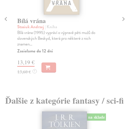
Bílá vrána
Ča
Stasiuk Andrzej
| Kniha
Be
Bílá vrána (1995) vypráví o výpravě pěti mužů do
Ve 
slovenských Beskyd, která pro některé z nich
vál
znamen...
Za
Zasielame do 12 dní
20
13,19 €
21
13,60 €
?
Ďalšie z kategórie fantasy / sci-fi
na sklade