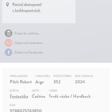
Pozrieť dostupnosť
v kníhkupectvách
Pridať do wishlistu
Odporučiť známemu
Zdielať na Facebooku
PREKLADATEĽ
VYDAVATEĽ
POČET STRÁN
ROK VYDANIA
Pilch Robert
Argo
352
2024
EDÍCIA
JAZYK
VÄZBA
Fantastika
Čeština
Tvrdá väzba / Hardback
EAN
9788025743850