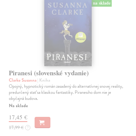
na sklade
Piranesi (slovenské vydanie)
Clarke Susanna
| Kniha
Opojný, hypnotický román zasadený do alternatívnej snovej reality,
predurčený stať sa klasikou fantastiky. Piranesiho dom nie je
obyčajná budova.
Na sklade
17,45 €
17,99 €
?