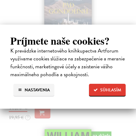
Príjmete naše cookies?
K prevádzke internetového kníhkupectva Artforum
využívame cookies slúžiace na zabezpečenie a meranie
Pád Gondolinu
funkčnosti, marketingové účely a zaistenie vášho
Tolkien J.R.R.
| Kniha
maximálneho pohodlia a spokojnosti.
Legenda o páde Gondolinu hovorí o boji dvoch najväčších mocností
sveta. Zlo predstavuje Morgoth, najhorší zo všetkých, vodca
obrovských armád, ktoré riadi zo svojej železnej pevnosti.
NASTAVENIA
SÚHLASÍM
Na sklade
18,55 €
19,95 €
?
na sklade