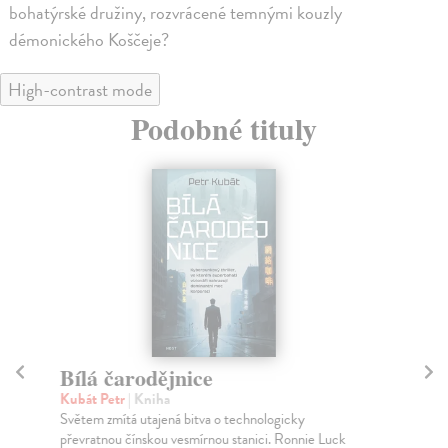
bohatýrské družiny, rozvrácené temnými kouzly
démonického Koščeje?
High-contrast mode
Podobné tituly
Bílá čarodějnice
V
Kubát Petr
| Kniha
Yo
Světem zmítá utajená bitva o technologicky
Prv
převratnou čínskou vesmírnou stanici. Ronnie Luck
slz