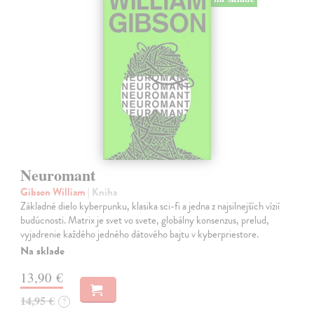
Neuromant
Gibson William
| Kniha
Základné dielo kyberpunku, klasika sci-fi a jedna z najsilnejších vízií
budúcnosti. Matrix je svet vo svete, globálny konsenzus, prelud,
vyjadrenie každého jedného dátového bajtu v kyberpriestore.
Na sklade
13,90 €
14,95 €
?