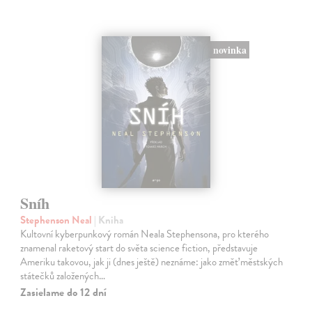
novinka
Sníh
Stephenson Neal
| Kniha
Kultovní kyberpunkový román Neala Stephensona, pro kterého
znamenal raketový start do světa science fiction, představuje
Ameriku takovou, jak ji (dnes ještě) neznáme: jako změť městských
státečků založených…
Zasielame do 12 dní