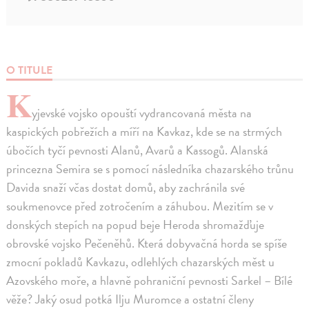
O TITULE
K
yjevské vojsko opouští vydrancovaná města na
kaspických pobřežích a míří na Kavkaz, kde se na strmých
úbočích tyčí pevnosti Alanů, Avarů a Kassogů. Alanská
princezna Semira se s pomocí následníka chazarského trůnu
Davida snaží včas dostat domů, aby zachránila své
soukmenovce před zotročením a záhubou. Mezitím se v
donských stepích na popud beje Heroda shromažďuje
obrovské vojsko Pečeněhů. Která dobyvačná horda se spíše
zmocní pokladů Kavkazu, odlehlých chazarských měst u
Azovského moře, a hlavně pohraniční pevnosti Sarkel – Bílé
věže? Jaký osud potká Ilju Muromce a ostatní členy