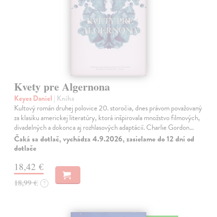
Kvety pre Algernona
Keyes Daniel
| Kniha
Kultový román druhej polovice 20. storočia, dnes právom považovaný
za klasiku americkej literatúry, ktorá inšpirovala množstvo filmových,
divadelných a dokonca aj rozhlasových adaptácií. Charlie Gordon…
Čaká sa dotlač, vychádza 4.9.2026, zasielame do 12 dní od
dotlače
18,42 €
18,99 €
?