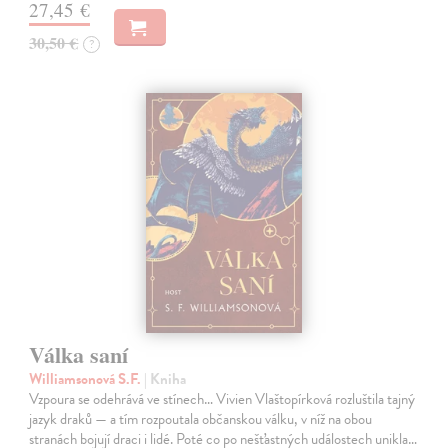
27,45 €
30,50 €
?
Válka saní
Williamsonová S.F.
| Kniha
Vzpoura se odehrává ve stínech… Vivien Vlaštopírková rozluštila tajný
jazyk draků — a tím rozpoutala občanskou válku, v níž na obou
stranách bojují draci i lidé. Poté co po nešťastných událostech unikla…