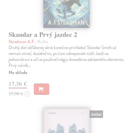
Skandar a Prvý jazdec 2
Steadman A.F.
| Kniha
Druhý diel obľúbenej série konečne prichádza! Skandar Smith už
nemusí snívať, dosiahol to, po čom odnepamäti túžil: Jazdí na
jednorožcovi a učí sa používať mágiu donedávna zakázaného elementu.
Prvý ročník…
Na sklade
17,36 €
17,90 €
?
dotlač