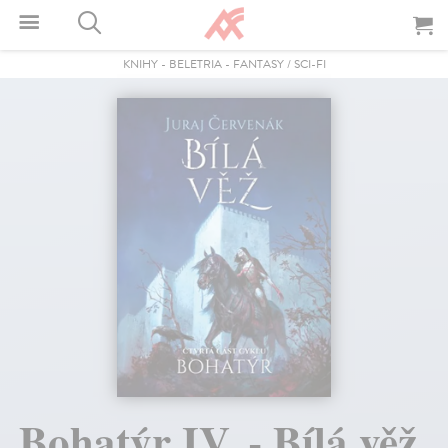
KNIHY
-
BELETRIA
-
FANTASY / SCI-FI
Bohatýr IV. - Bílá věž