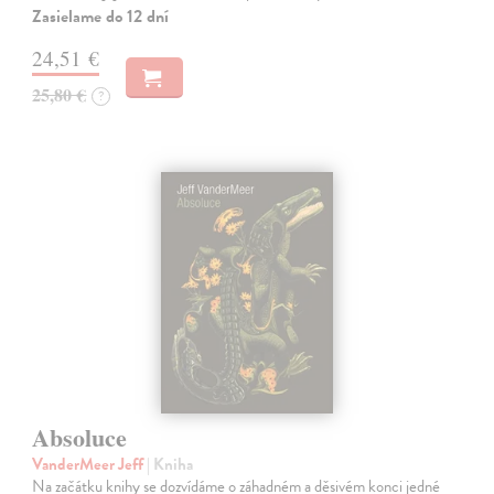
Zasielame do 12 dní
24,51 €
25,80 €
?
Absoluce
VanderMeer Jeff
| Kniha
Na začátku knihy se dozvídáme o záhadném a děsivém konci jedné