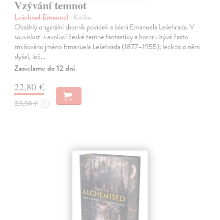
Vzývání temnot
Lešehrad Emanuel
| Kniha
Obsáhlý originální sborník povídek a básní Emanuela Lešehrada. V
souvislosti s evolucí české temné fantastiky a hororu bývá často
zmiňováno jméno Emanuela Lešehrada (1877–1955); leckdo o něm
slyšel, leč…
Zasielame do 12 dní
22,80 €
23,50 €
?