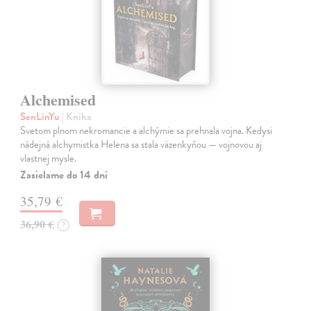
Alchemised
SenLinYu
| Kniha
Svetom plnom nekromancie a alchýmie sa prehnala vojna. Kedysi
nádejná alchymistka Helena sa stala väzenkyňou — vojnovou aj
vlastnej mysle.
Zasielame do 14 dní
35,79 €
36,90 €
?