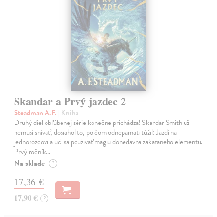
Skandar a Prvý jazdec 2
Steadman A.F.
| Kniha
Druhý diel obľúbenej série konečne prichádza! Skandar Smith už
nemusí snívať, dosiahol to, po čom odnepamäti túžil: Jazdí na
jednorožcovi a učí sa používať mágiu donedávna zakázaného elementu.
Prvý ročník…
Na sklade
?
17,36 €
17,90 €
?