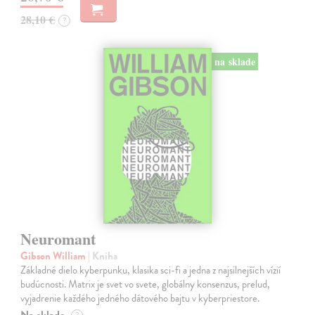
28,10 €
?
na sklade
Neuromant
Gibson William
| Kniha
Základné dielo kyberpunku, klasika sci-fi a jedna z najsilnejších vízií
budúcnosti. Matrix je svet vo svete, globálny konsenzus, prelud,
vyjadrenie každého jedného dátového bajtu v kyberpriestore.
Na sklade
?