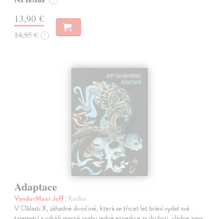
13,90 €
14,95 €
?
Adaptace
VanderMeer Jeff
| Kniha
V Oblasti X, záhadné divočině, která se třicet let brání vydat svá
tajemství a odráží marné snahy jedné expedice za druhou, vládne zima.