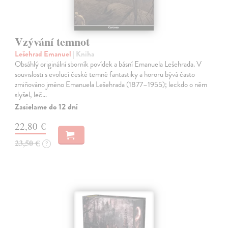
Vzývání temnot
Lešehrad Emanuel
| Kniha
Obsáhlý originální sborník povídek a básní Emanuela Lešehrada. V
souvislosti s evolucí české temné fantastiky a hororu bývá často
zmiňováno jméno Emanuela Lešehrada (1877–1955); leckdo o něm
slyšel, leč…
Zasielame do 12 dní
22,80 €
23,50 €
?