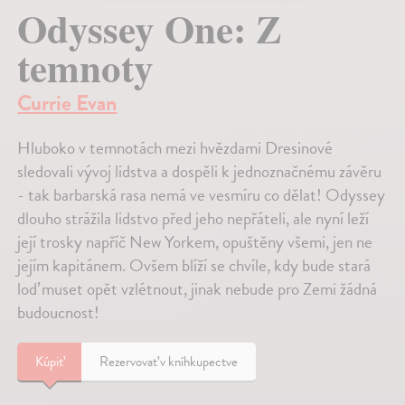
Odyssey One: Z
temnoty
Currie Evan
Hluboko v temnotách mezi hvězdami Dresinové
sledovali vývoj lidstva a dospěli k jednoznačnému závěru
- tak barbarská rasa nemá ve vesmíru co dělat! Odyssey
dlouho strážila lidstvo před jeho nepřáteli, ale nyní leží
její trosky napříč New Yorkem, opuštěny všemi, jen ne
jejím kapitánem. Ovšem blíží se chvíle, kdy bude stará
loď muset opět vzlétnout, jinak nebude pro Zemi žádná
budoucnost!
Kúpiť
Rezervovať v kníhkupectve