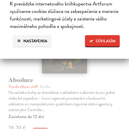
K prevádzke internetového kníhkupectva Artforum
využívame cookies slúžiace na zabezpečenie a meranie
funkčnosti, marketingové účely a zaistenie vášho
maximálneho pohodlia a spokojnosti.
NASTAVENIA
SÚHLASÍM
Absoluce
VanderMeer Jeff
| Kniha
Na začátku knihy se dozvídáme o záhadném a děsivém konci jedné
vědecké expedice – konci tajemně provázaném s budoucími
událostmi a s manipulativními praktikami tajemné státní agentury
známé jako Centrála.…
Zasielame do 12 dní
26,70 €