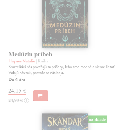
Medúzin príbeh
Haynes Natalie
| Kniha
Smrteľníci nás považujú za príšery, lebo sme mocné a vieme lietať.
Volajú nás tak, pretože sa nás boja.
Do 4 dní
24,15 €
24,90 €
?
na sklade