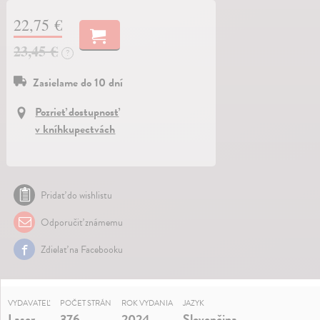
22,75 €
23,45 €
?
Zasielame do 10 dní
Pozrieť dostupnosť
v kníhkupectvách
Pridať do wishlistu
Odporučiť známemu
Zdielať na Facebooku
VYDAVATEĽ
POČET STRÁN
ROK VYDANIA
JAZYK
Laser
376
2024
Slovenčina