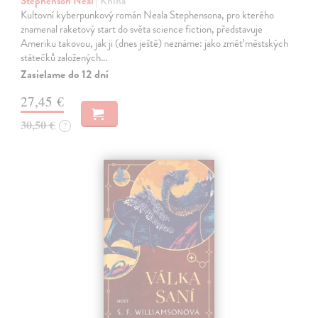
Stephenson Neal
| Kniha
Kultovní kyberpunkový román Neala Stephensona, pro kterého
znamenal raketový start do světa science fiction, představuje
Ameriku takovou, jak ji (dnes ještě) neznáme: jako změť městských
státečků založených…
Zasielame do 12 dní
27,45 €
30,50 €
?