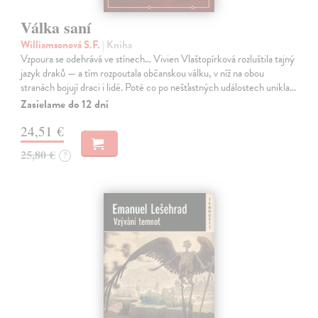
Válka saní
Williamsonová S.F.
| Kniha
Vzpoura se odehrává ve stínech… Vivien Vlaštopírková rozluštila tajný
jazyk draků — a tím rozpoutala občanskou válku, v níž na obou
stranách bojují draci i lidé. Poté co po nešťastných událostech unikla…
Zasielame do 12 dní
24,51 €
25,80 €
?