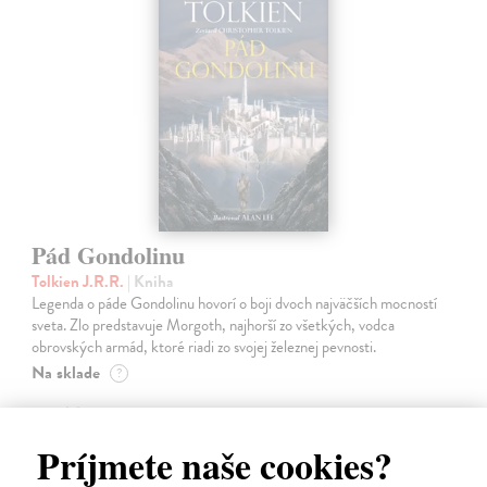
Pád Gondolinu
Tolkien J.R.R.
| Kniha
Legenda o páde Gondolinu hovorí o boji dvoch najväčších mocností
sveta. Zlo predstavuje Morgoth, najhorší zo všetkých, vodca
obrovských armád, ktoré riadi zo svojej železnej pevnosti.
Na sklade
?
18,55 €
19,95 €
Príjmete naše cookies?
?