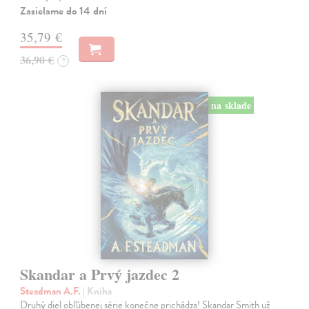
Zasielame do 14 dní
35,79 €
36,90 €
?
na sklade
Skandar a Prvý jazdec 2
Steadman A.F.
| Kniha
Druhý diel obľúbenej série konečne prichádza! Skandar Smith už