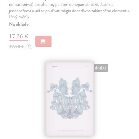
nemusí snívať, dosiahol to, po čom odnepamäti túžil: Jazdí na
jednorožcovi a učí sa používať mágiu donedávna zakázaného elementu.
Prvý ročník…
Na sklade
17,36 €
17,90 €
?
dotlač