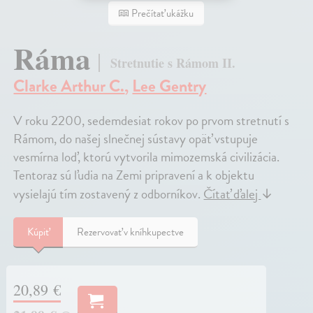
Prečítať ukážku
Ráma
Stretnutie s Rámom II.
Clarke Arthur C.
,
Lee Gentry
V roku 2200, sedemdesiat rokov po prvom stretnutí s
Rámom, do našej slnečnej sústavy opäť vstupuje
vesmírna loď, ktorú vytvorila mimozemská civilizácia.
Tentoraz sú ľudia na Zemi pripravení a k objektu
vysielajú tím zostavený z odborníkov.
Čítať ďalej
↓
Kúpiť
Rezervovať v kníhkupectve
20,89 €