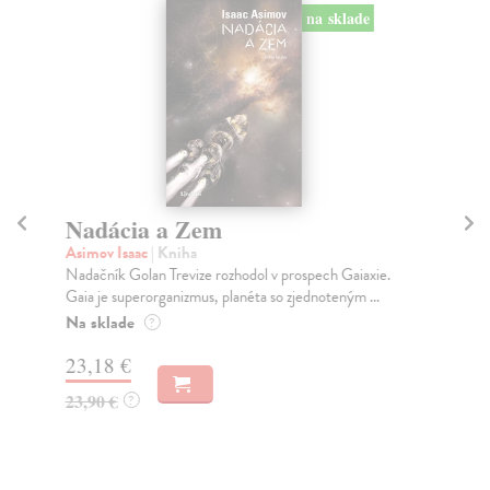
na sklade
Nadácia a Zem
N
Asimov Isaac
| Kniha
As
Nadačník Golan Trevize rozhodol v prospech Gaiaxie.
Drž
Gaia je superorganizmus, planéta so zjednoteným ...
čia
Na sklade
Na
?
23,18 €
19
23,90 €
19
?