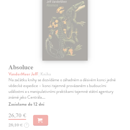
Absoluce
VanderMeer Jeff
| Kniha
Na začátku knihy se dozvídáme o záhadném a děsivém konci jedné
vědecké expedice – konci tajemně provázaném s budoucími
událostmi a s manipulativními praktikami tajemné státní agentury
známé jako Centrála.…
Zasielame do 12 dní
26,70 €
28,10 €
?