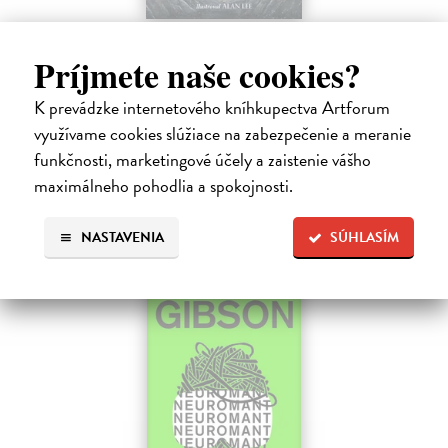
Pád Gondolinu
Príjmete naše cookies?
Tolkien J.R.R.
| Kniha
Legenda o páde Gondolinu hovorí o boji dvoch najväčších mocností
sveta. Zlo predstavuje Morgoth, najhorší zo všetkých, vodca
K prevádzke internetového kníhkupectva Artforum
obrovských armád, ktoré riadi zo svojej železnej pevnosti.
využívame cookies slúžiace na zabezpečenie a meranie
Na sklade
funkčnosti, marketingové účely a zaistenie vášho
maximálneho pohodlia a spokojnosti.
18,55 €
19,95 €
?
NASTAVENIA
SÚHLASÍM
na sklade