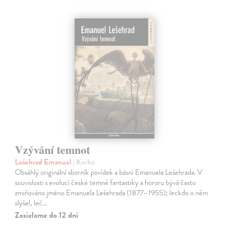
Vzývání temnot
Lešehrad Emanuel
| Kniha
Obsáhlý originální sborník povídek a básní Emanuela Lešehrada. V
souvislosti s evolucí české temné fantastiky a hororu bývá často
zmiňováno jméno Emanuela Lešehrada (1877–1955); leckdo o něm
slyšel, leč…
Zasielame do 12 dní