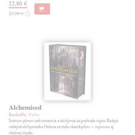
22,80 €
23,50 €
?
Alchemised
SenLinYu
| Kniha
Svetom plnom nekromancie a alchýmie sa prehnala vojna. Kedysi
nádejná alchymistka Helena sa stala väzenkyňou — vojnovou aj
vlastnej mysle.