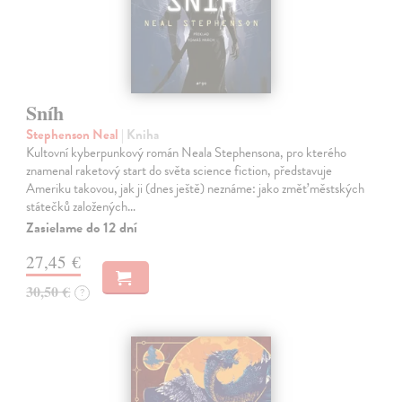
Sníh
Stephenson Neal
| Kniha
Kultovní kyberpunkový román Neala Stephensona, pro kterého
znamenal raketový start do světa science fiction, představuje
Ameriku takovou, jak ji (dnes ještě) neznáme: jako změť městských
státečků založených…
Zasielame do 12 dní
27,45 €
30,50 €
?