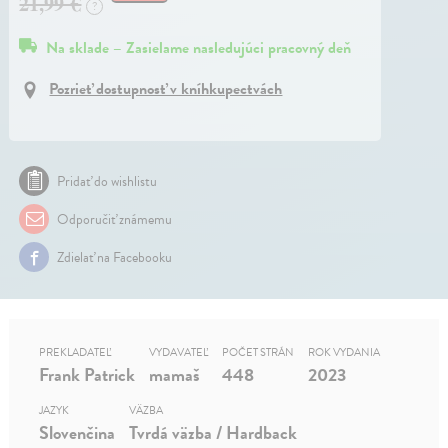
21,99 €
?
Na sklade – Zasielame nasledujúci pracovný deň
Pozrieť dostupnosť v kníhkupectvách
Pridať do wishlistu
Odporučiť známemu
Zdielať na Facebooku
PREKLADATEĽ
VYDAVATEĽ
POČET STRÁN
ROK VYDANIA
Frank Patrick
mamaš
448
2023
JAZYK
VÄZBA
Slovenčina
Tvrdá väzba / Hardback