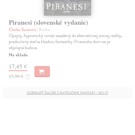
Piranesi (slovenské vydanie)
Clarke Susanna
| Kniha
Opojný, hypnotický román zasadený do alternatívnej snovej reality,
predurčený stať sa klasikou fantastiky. Piranesiho dom nie je
obyčajná budova.
Na sklade
17,45 €
17,99 €
?
ZOBRAZIŤ ĎALŠIE Z KATEGÓRIE FANTASY / SCI-FI