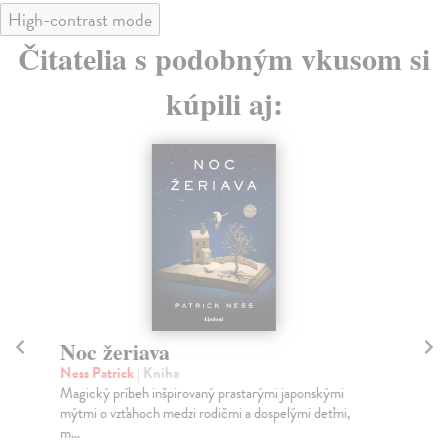
High-contrast mode
Čitatelia s podobným vkusom si
kúpili aj:
Noc žeriava
P
Ness Patrick
| Kniha
Bor
Magický príbeh inšpirovaný prastarými japonskými
Tát
mýtmi o vzťahoch medzi rodičmi a dospelými deťmi,
Bor
m...
Na