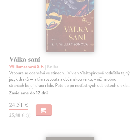
Válka saní
Williamsonová S.F.
| Kniha
Vzpoura se odehrává ve stínech… Vivien Vlaštopírková rozluštila tajný
jazyk draků — a tím rozpoutala občanskou válku, v níž na obou
stranách bojují draci i lidé. Poté co po nešťastných událostech unikla…
Zasielame do 12 dní
24,51 €
25,80 €
?