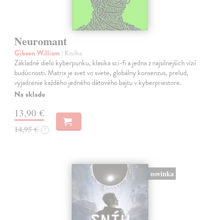
Neuromant
Gibson William
| Kniha
Základné dielo kyberpunku, klasika sci-fi a jedna z najsilnejších vízií
budúcnosti. Matrix je svet vo svete, globálny konsenzus, prelud,
vyjadrenie každého jedného dátového bajtu v kyberpriestore.
Na sklade
13,90 €
14,95 €
?
novinka