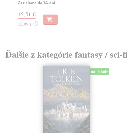
Zasielame do 14 dní
18
15,51 €
19
15,99 €
?
Ďalšie z kategórie fantasy / sci-fi
na sklade