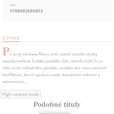
EAN
9788082680853
O TITULE
P
o prvej návšteve Rámu totiž zostali mnohé otázky
nezodpovedané. Ľudská posádka však nemôže tušiť, čo ju
čaká vnútri záhadného plavidla, rovnako ako nevie zabrániť
konfliktom, ktoré vypuknú medzi dvanástimi vedcami a
astronautmi...
High-contrast mode
Podobné tituly