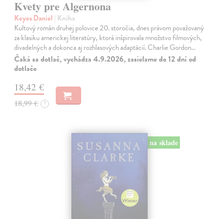
Kvety pre Algernona
Keyes Daniel
| Kniha
Kultový román druhej polovice 20. storočia, dnes právom považovaný
za klasiku americkej literatúry, ktorá inšpirovala množstvo filmových,
divadelných a dokonca aj rozhlasových adaptácií. Charlie Gordon…
Čaká sa dotlač, vychádza 4.9.2026, zasielame do 12 dní od
dotlače
18,42 €
18,99 €
?
na sklade