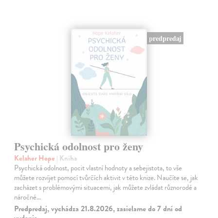
predpredaj
Psychická odolnost pro ženy
Kelaher Hope
| Kniha
Psychická odolnost, pocit vlastní hodnoty a sebejistota, to vše
můžete rozvíjet pomocí tvůrčích aktivit v této knize. Naučíte se, jak
zacházet s problémovými situacemi, jak můžete zvládat různorodé a
náročné…
Predpredaj, vychádza 21.8.2026, zasielame do 7 dní od
vydania