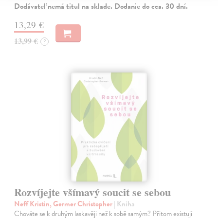
Dodávateľ nemá titul na sklade. Dodanie do cca. 30 dní.
13,29 €
13,99 €
?
Rozvíjejte všímavý soucit se sebou
Neff Kristin, Germer Christopher
| Kniha
Chováte se k druhým laskavěji než k sobě samým? Přitom existují