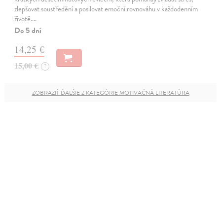
zlepšovat soustředění a posilovat emoční rovnováhu v každodenním
životě.…
Do 5 dní
14,25 €
15,00 €
?
ZOBRAZIŤ ĎALŠIE Z KATEGÓRIE MOTIVAČNÁ LITERATÚRA