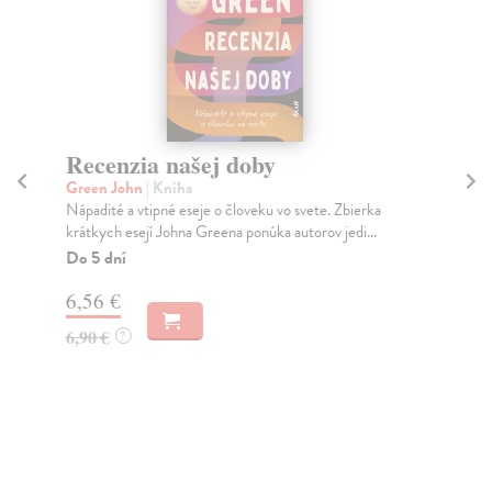
Recenzia našej doby
Kn
v
Green John
| Kniha
Nápadité a vtipné eseje o človeku vo svete. Zbierka
Da
krátkych esejí Johna Greena ponúka autorov jedi...
Jeh
raz
Do 5 dní
Do
6,56 €
22
6,90 €
?
22