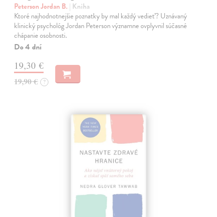
Peterson Jordan B.
| Kniha
Ktoré najhodnotnejšie poznatky by mal každý vedieť? Uznávaný
klinický psychológ Jordan Peterson významne ovplyvnil súčasné
chápanie osobnosti.
Do 4 dní
19,30 €
19,90 €
?