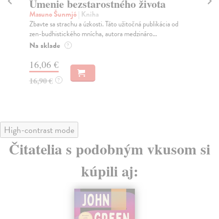
Umenie bezstarostného života
Na
Masuno Šunmjó
| Kniha
Ze
Zbavte sa strachu a úzkosti. Táto užitočná publikácia od
Aut
zen-budhistického mnícha, autora medzináro...
vnú
Na sklade
Za
?
16,06 €
16
16,90 €
16
?
High-contrast mode
Čitatelia s podobným vkusom si
kúpili aj: