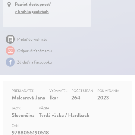
Pozrieť dostupnosť
v kníhkupectvách
Pridať do wishlistu
Odporučiť známemu
Zdielať na Facebooku
PREKLADATEĽ
VYDAVATEĽ
POČET STRÁN
ROK VYDANIA
Melcerová Jana
Ikar
264
2023
JAZYK
VÄZBA
Slovenčina
Tvrdá väzba / Hardback
EAN
9788055190518