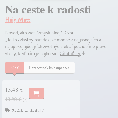
Na ceste k radosti
Haig Matt
Návod, ako viesť zmysluplnejší život.
„Je to zvláštny paradox, že mnohé z najjasnejších a
najupokojujúcejších životných lekcií pochopíme práve
vtedy, keď nám je najhoršie.
Čítať ďalej
↓
Kúpiť
Rezervovať v kníhkupectve
13,48 €
13,90 €
?
Zasielame do 4 dní