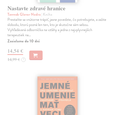
Nastavte zdravé hranice
Tawwab Glover Nedra
| Kniha
Prestaňte sa vnútorne trápiť, jasne povedzte, čo potrebujete, a zažite
slobodu, ktorú pozná len ten, kto je skutočne sám sebou.
Vyhľadávaná odborníčka na vzťahy a jedna z najvplyvnejších
terapeutiek na…
Zasielame do 10 dní
14,54 €
14,99 €
?