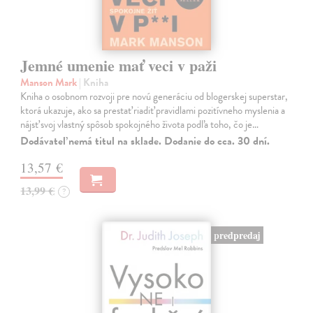
Jemné umenie mať veci v paži
Manson Mark
| Kniha
Kniha o osobnom rozvoji pre novú generáciu od blogerskej superstar,
ktorá ukazuje, ako sa prestať riadiť pravidlami pozitívneho myslenia a
nájsť svoj vlastný spôsob spokojného života podľa toho, čo je…
Dodávateľ nemá titul na sklade. Dodanie do cca. 30 dní.
13,57 €
13,99 €
?
predpredaj