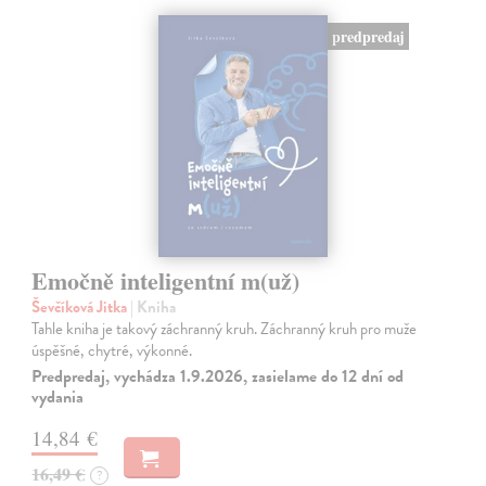
predpredaj
Emočně inteligentní m(už)
Ševčíková Jitka
| Kniha
Tahle kniha je takový záchranný kruh. Záchranný kruh pro muže
úspěšné, chytré, výkonné.
Predpredaj, vychádza 1.9.2026, zasielame do 12 dní od
vydania
14,84 €
16,49 €
?