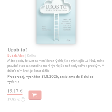
Urob to!
Budak Alex
| Kniha
Máte pocit, že svet sa mení čoraz rýchlejšie a rýchlejšie…? Nuž, máte
pravdu! Svet sa skutočne mení rýchlejšie než kedykoľvek predtým. A
držať s ním krok je čoraz ťažšie.
Predpredaj, vychádza 31.8.2026, zasielame do 3 dní od
vydania
15,17 €
17,85 €
?