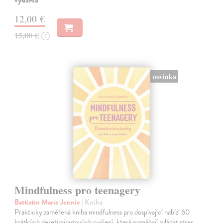
12,00 €
15,00 €
?
novinka
Mindfulness pro teenagery
Battistin Marie Jennie
| Kniha
Prakticky zaměřená kniha mindfulness pro dospívající nabízí 60
krátkých desetiminutových cvičení, která pomáhají zvládat stres,