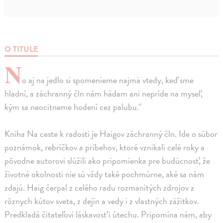
O TITULE
N
o aj na jedlo si spomenieme najmä vtedy, keď sme
hladní, a záchranný čln nám hádam ani nepríde na myseľ,
kým sa neocitneme hodení cez palubu.“
Kniha Na ceste k radosti je Haigov záchranný čln. Ide o súbor
poznámok, rebríčkov a príbehov, ktoré vznikali celé roky a
pôvodne autorovi slúžili ako pripomienka pre budúcnosť, že
životné okolnosti nie sú vždy také pochmúrne, aké sa nám
zdajú. Haig čerpal z celého radu rozmanitých zdrojov z
rôznych kútov sveta, z dejín a vedy i z vlastných zážitkov.
Predkladá čitateľovi láskavosť i útechu. Pripomína nám, aby