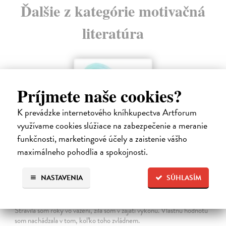
Ďalšie z kategórie motivačná
literatúra
Príjmete naše cookies?
K prevádzke internetového kníhkupectva Artforum
využívame cookies slúžiace na zabezpečenie a meranie
funkčnosti, marketingové účely a zaistenie vášho
maximálneho pohodlia a spokojnosti.
NASTAVENIA
SÚHLASÍM
Menej konať, viac byť
Gajdošová Stanislava
| Kniha
Strávila som roky vo väzení, žila som v zajatí výkonu. Vlastnú hodnotu
som nachádzala v tom, koľko toho zvládnem.