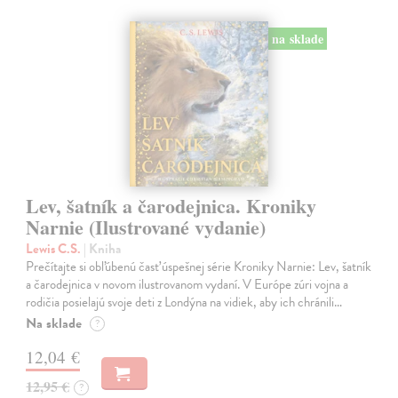
na sklade
Lev, šatník a čarodejnica. Kroniky
Narnie (Ilustrované vydanie)
Lewis C.S.
| Kniha
Prečítajte si obľúbenú časť úspešnej série Kroniky Narnie: Lev, šatník
a čarodejnica v novom ilustrovanom vydaní. V Európe zúri vojna a
rodičia posielajú svoje deti z Londýna na vidiek, aby ich chránili…
Na sklade
?
12,04 €
12,95 €
?