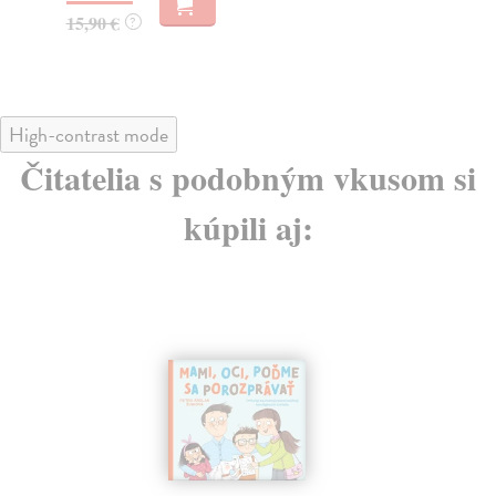
15,90 €
15
?
High-contrast mode
Čitatelia s podobným vkusom si
kúpili aj: