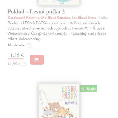
Poklad - Lesná päťka 2
Kerekesová Katarína, Moláková Katarína, Laučíková Ivana
| Kniha
Prichádza LESNÁ PÄŤKA - príbehy o priateľstve, napínavých
dobrodružstvách a nevšedných objavoch od tvorcov Mimi & Lízy a
Websterovcov! Čakajú vás noví kamaráti - neposedný kuní chlapec
Albert, dobrosrdečný…
Na sklade
?
11,35 €
11,95 €
?
na sklade