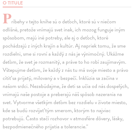
O TITULE
P
ríbehy v tejto knihe sú o deťoch, ktoré sú v niečom
odlišné, pretože vnímajú svet inak, ich mozog funguje iným
spôsobom, majú iné potreby, ale aj o deťoch, ktoré
pochádzajú z iných krajín a kultúr. Aj napriek tomu, že sme
rozdielni, sme si rovní a každý z nás je výnimočný. Ukážme
deťom, že svet je rozmanitý, a práve to ho robí zaujímavým.
Vštepujme deťom, že každý z nás tu má svoje miesto a právo
cítiť sa prijatý, milovaný a v bezpečí. Inklúzia sa začína v
našom srdci. Nezabúdajme, že deti sa učia od nás dospelých,
vnímajú naše postoje a preberajú náš spôsob nazerania na
svet. Vytvorme všetkým deťom bez rozdielu v živote miesto,
kde sa budú rozvíjať tým smerom, ktorým to najviac
potrebujú. Často stačí rozhovor v atmosfére dôvery, lásky,
bezpodmienečného prijatia a tolerancie.“