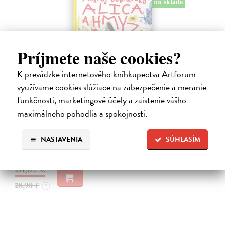
na sklade
Príjmete naše cookies?
K prevádzke internetového kníhkupectva Artforum
využívame cookies slúžiace na zabezpečenie a meranie
funkčnosti, marketingové účely a zaistenie vášho
Alica a hmyz
maximálneho pohodlia a spokojnosti.
Dúbravský Andrej
| Kniha
Alica je zvedavá mačka, ktorá býva so zvedavým Andrejom. Obaja sú
fascinovaní ríšou hmyzu.
NASTAVENIA
SÚHLASÍM
Na sklade
?
28,03 €
28,90 €
?