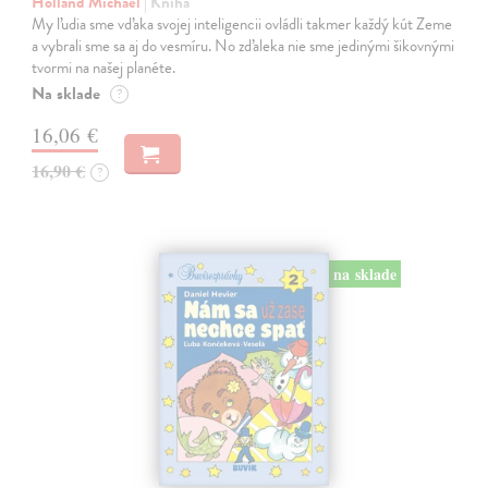
Holland Michael
| Kniha
My ľudia sme vďaka svojej inteligencii ovládli takmer každý kút Zeme
a vybrali sme sa aj do vesmíru. No zďaleka nie sme jedinými šikovnými
tvormi na našej planéte.
Na sklade
?
16,06 €
16,90 €
?
na sklade