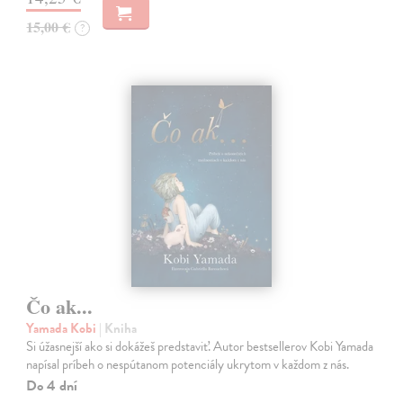
15,00 €
?
Čo ak...
Yamada Kobi
| Kniha
Si úžasnejší ako si dokážeš predstaviť. Autor bestsellerov Kobi Yamada
napísal príbeh o nespútanom potenciály ukrytom v každom z nás.
Do 4 dní