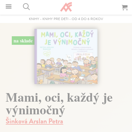
KNIHY
-
KNIHY PRE DETI
-
OD 4 DO 6 ROKOV
na sklade
Mami, oci, každý je
výnimočný
Šinková Arslan Petra