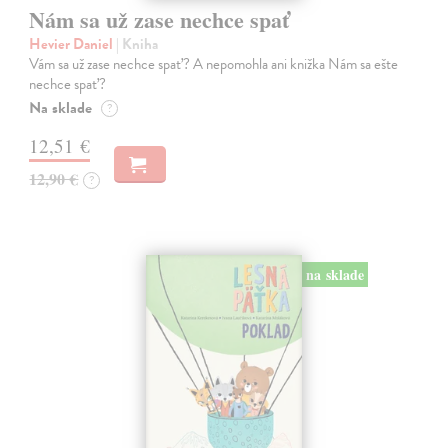
Nám sa už zase nechce spať
Hevier Daniel
| Kniha
Vám sa už zase nechce spať? A nepomohla ani knižka Nám sa ešte
nechce spať?
Na sklade
?
12,51 €
12,90 €
?
na sklade