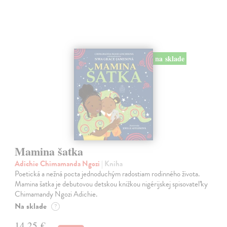
na sklade
Mamina šatka
Adichie Chimamanda Ngozi
| Kniha
Poetická a nežná pocta jednoduchým radostiam rodinného života.
Mamina šatka je debutovou detskou knižkou nigérijskej spisovateľky
Chimamandy Ngozi Adichie.
Na sklade
?
14,25 €