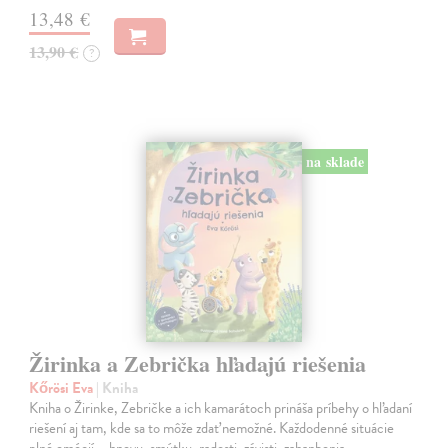
13,48 €
13,90 €
?
na sklade
Žirinka a Zebrička hľadajú riešenia
Kőrösi Eva
| Kniha
Kniha o Žirinke, Zebričke a ich kamarátoch prináša príbehy o hľadaní
riešení aj tam, kde sa to môže zdať nemožné. Každodenné situácie
plné emócií – hnevu, smútku, radosti, závisti, zahanbenia,