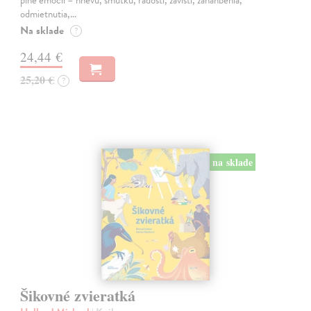
odmietnutia,…
Na sklade
?
24,44 €
25,20 €
?
na sklade
Šikovné zvieratká