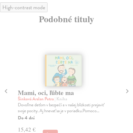
High-contrast mode
Podobné tituly
Mami, oci, ľúbte ma
M
Šinková Arslan Petra
| Kniha
Šin
Dovoľme deťom v bezpečí a v našej blízkosti prejaviť
„Te
svoje pocity. Aj hnevať sa je v poriadku.Pomoco...
deť
Do 4 dní
Na
15,42 €
15