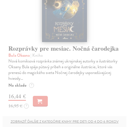
Rozprávky pre mesiac. Nočná čarodejka
Bula Oksana
| Kniha
Nová komiksová rozprávka známej ukrajinskej autorky a ilustrátorky
Oksany Bula spája pútavý príbeh a originálne ilustrácie, ktoré vás
prenesú do magického sveta Nočnej čarodejky usporadúvajúcej
hviezdy…
Na sklade
?
16,44 €
16,95 €
?
ZOBRAZIŤ ĎALŠIE Z KATEGÓRIE KNIHY PRE DETI OD 4 DO 6 ROKOV