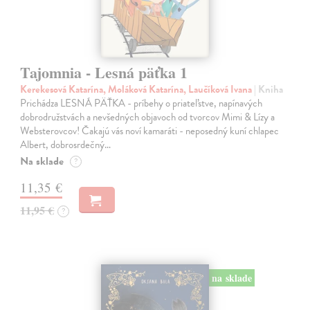
Tajomnia - Lesná päťka 1
Kerekesová Katarína, Moláková Katarína, Laučíková Ivana
| Kniha
Prichádza LESNÁ PÄŤKA - príbehy o priateľstve, napínavých
dobrodružstvách a nevšedných objavoch od tvorcov Mimi & Lízy a
Websterovcov! Čakajú vás noví kamaráti - neposedný kuní chlapec
Albert, dobrosrdečný…
Na sklade
?
11,35 €
11,95 €
?
na sklade