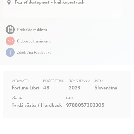
Pozrieť dostupnosť v kníhkupectvách
Pridať do wishlistu
Odporučiť známemu
Zdielať na Facebooku
VYDAVATEĽ
POČET STRÁN
ROK VYDANIA
JAZYK
Fortuna Libri
48
2023
Slovenčina
VÄZBA
EAN
Tvrdá väzba / Hardback
9788057303305