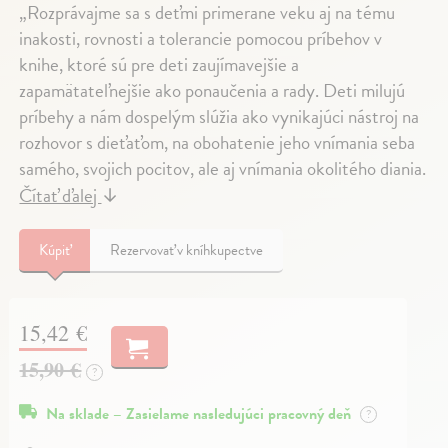
„Rozprávajme sa s deťmi primerane veku aj na tému
inakosti, rovnosti a tolerancie pomocou príbehov v
knihe, ktoré sú pre deti zaujímavejšie a
zapamätateľnejšie ako ponaučenia a rady. Deti milujú
príbehy a nám dospelým slúžia ako vynikajúci nástroj na
rozhovor s dieťaťom, na obohatenie jeho vnímania seba
samého, svojich pocitov, ale aj vnímania okolitého diania.
Čítať ďalej
↓
Kúpiť
Rezervovať v kníhkupectve
15,42 €
15,90 €
?
Na sklade – Zasielame nasledujúci pracovný deň
?