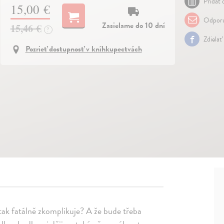
Pridať 
15,00 €
Odporu
Zasielame do 10 dní
15,46 €
?
Zdielať
Pozrieť dostupnosť v kníhkupectvách
 tak fatálně zkomplikuje? A že bude třeba