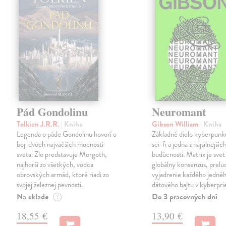
Pád Gondolinu
Neuromant
Tolkien J.R.R.
| Kniha
Gibson William
| Kniha
Legenda o páde Gondolinu hovorí o
Základné dielo kyberpunku
boji dvoch najväčších mocností
sci-fi a jedna z najsilnejších
sveta. Zlo predstavuje Morgoth,
budúcnosti. Matrix je svet
najhorší zo všetkých, vodca
globálny konsenzus, prelu
obrovských armád, ktoré riadi zo
vyjadrenie každého jedné
svojej železnej pevnosti.
dátového bajtu v kyberpri
Na sklade
Do 3 pracovných dní
?
18,55 €
13,90 €