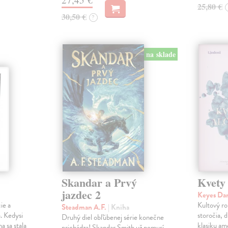
25,80 €
30,50 €
?
na sklade
Skandar a Prvý
Kvety
jazdec 2
Keyes Da
ie a
Kultový ro
Steadman A.F.
| Kniha
. Kedysi
storočia, 
Druhý diel obľúbenej série konečne
a sa stala
klasiku am
prichádza! Skandar Smith už nemusí