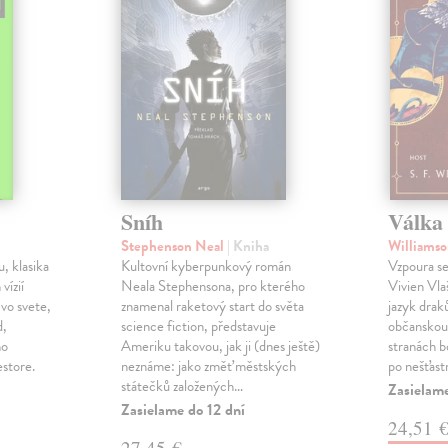
Sníh
Válka 
Stephenson Neal
| Kniha
Williamso
, klasika
Kultovní kyberpunkový román
Vzpoura se
 vízií
Neala Stephensona, pro kterého
Vivien Vlaš
 vo svete,
znamenal raketový start do světa
jazyk drak
d,
science fiction, představuje
občanskou 
ho
Ameriku takovou, jak ji (dnes ještě)
stranách bo
estore.
neznáme: jako změť městských
po nešťast
státečků založených…
Zasielame
Zasielame do 12 dní
24,51 
27,45 €