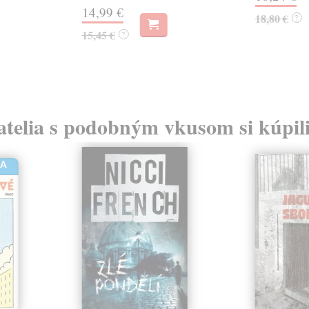
14,99 €
18,80 €
?
15,45 €
?
atelia s podobným vkusom si kúpili
HA