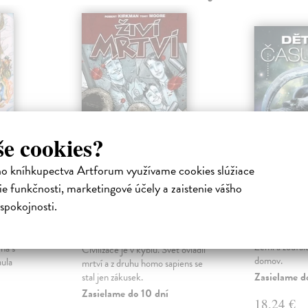
še cookies?
ho kníhkupectva Artforum využívame cookies slúžiace
e funkčnosti, marketingové účely a zaistenie vášho
 /
Živí mrtví - Díl
Děti čas
první. Staré dobré
spokojnosti.
Tchaikovsky 
časy
Kdo zdědí no
a
zbytky lidstva
kniha z
Kirkman Robert
| Kniha
Zemi a zoufale
ha s
Civilizace je v kýblu. Svět ovládli
domov.
aula
mrtví a z druhu homo sapiens se
Zasielame d
stal jen zákusek.
Zasielame do 10 dní
18,24 €