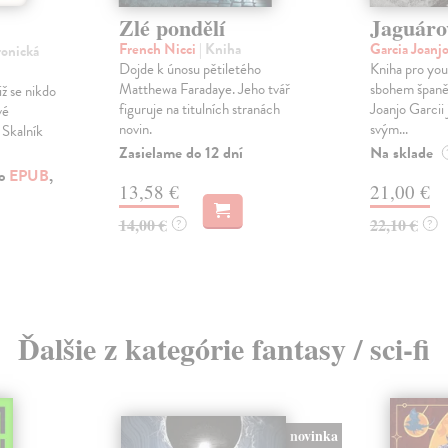
Zlé pondělí
Jaguáro
French Nicci
| Kniha
Garcia Joanj
ronická
Dojde k únosu pětiletého
Kniha pro you
Matthewa Faradaye. Jeho tvář
sbohem španěl
iž se nikdo
figuruje na titulních stranách
Joanjo Garcii 
vé
novin.
svým...
 Skalník
Zasielame do 12 dní
Na sklade
ko
EPUB
,
13,58 €
21,00 €
14,00 €
22,10 €
?
?
Ďalšie z kategórie fantasy / sci-fi
novinka