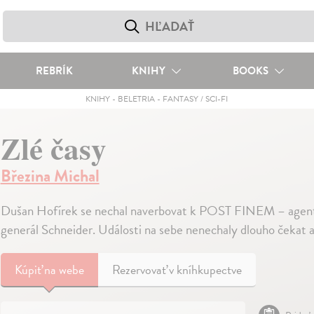
REBRÍK
KNIHY
BOOKS
KNIHY
-
BELETRIA
-
FANTASY / SCI-FI
Zlé časy
Březina Michal
Dušan Hofírek se nechal naverbovat k POST FINEM – agentu
generál Schneider. Události na sebe nenechaly dlouho čekat a
Kúpiť
na webe
Rezervovať v kníhkupectve