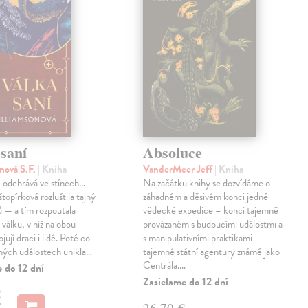
saní
Absoluce
nová S.F.
| Kniha
VanderMeer Jeff
| Kniha
 odehrává ve stínech…
Na začátku knihy se dozvídáme o
topírková rozluštila tajný
záhadném a děsivém konci jedné
ů — a tím rozpoutala
vědecké expedice – konci tajemně
válku, v níž na obou
provázaném s budoucími událostmi a
jují draci i lidé. Poté co
s manipulativními praktikami
ných událostech unikla…
tajemné státní agentury známé jako
Centrála.…
 do 12 dní
Zasielame do 12 dní
€
26,70 €