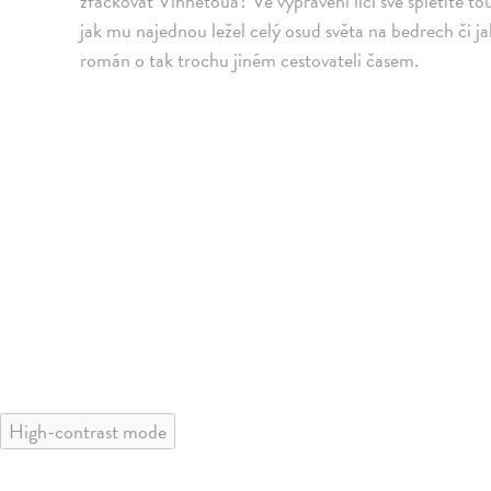
zfackovat Vinnetoua? Ve vyprávění líčí své spletité t
jak mu najednou ležel celý osud světa na bedrech či j
román o tak trochu jiném cestovateli časem.
High-contrast mode