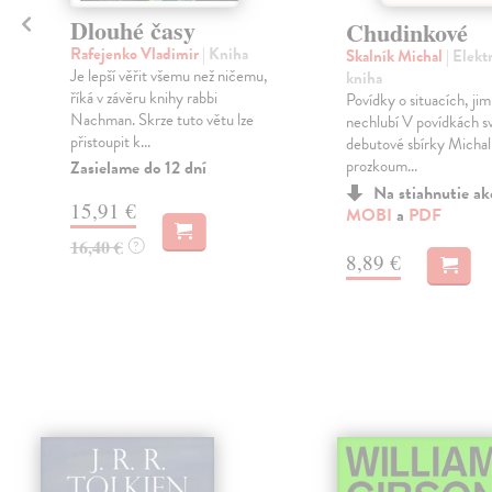
é
Dlouhé časy
Chudinkové
Rafejenko Vladimir
| Kniha
Skalník Michal
| Elekt
Je lepší věřit všemu než ničemu,
kniha
říká v závěru knihy rabbi
Povídky o situacích, jim
Nachman. Skrze tuto větu lze
nechlubí V povídkách s
přistoupit k...
debutové sbírky Michal
prozkoum...
Zasielame do 12 dní
Na stiahnutie a
15,91 €
MOBI
a
PDF
16,40 €
?
8,89 €