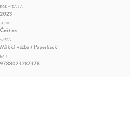
ROK VYDANIA
2023
JAZYK
Čeština
VÄZBA
Mäkká väzba / Paperback
EAN
9788024287478