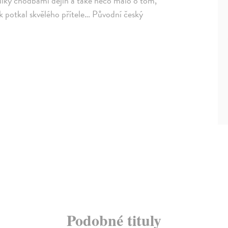
oulky chodbami dějin a také něco málo o tom,
ak potkal skvělého přítele… Původní český
Podobné tituly