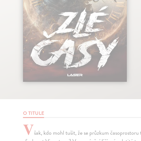
O TITULE
V
šak, kdo mohl tušit, že se průzkum časoprostoru