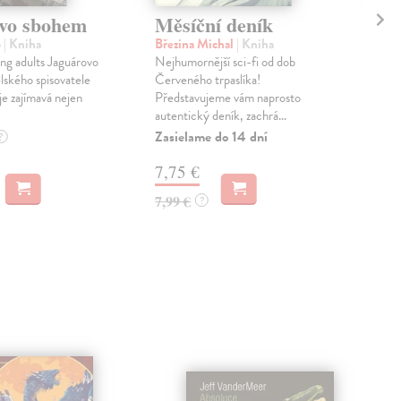
vo sbohem
Měsíční deník
Za
o
| Kniha
Březina Michal
| Kniha
Pra
ng adults Jaguárovo
Nejhumornější sci-fi od dob
Úža
ského spisovatele
Červeného trpaslíka!
boje
je zajímavá nejen
Představujeme vám naprosto
syn
autentický deník, zachrá...
Řinči
Zasielame do 14 dní
Do 
?
7,75 €
13
7,99 €
14,
?