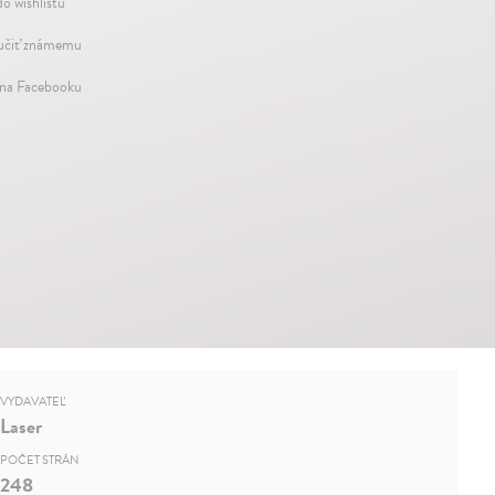
do wishlistu
čiť známemu
 na Facebooku
VYDAVATEĽ
Laser
POČET STRÁN
248