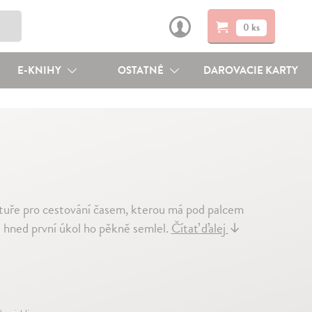
0 ks
E-KNIHY
OSTATNÉ
DAROVACIE KARTY
ře pro cestování časem, kterou má pod palcem
 hned první úkol ho pěkně semlel.
Čítať ďalej
↓