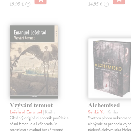
19,95 €
14,95 €
?
?
Vzývání temnot
Alchemised
Lešehrad Emanuel
| Kniha
SenLinYu
| Kniha
Obsáhlý originální sborník povídek a
Svetom plnom nekromanc
básní Emanuela Lešehrada. V
alchýmie sa prehnala vojna
souvislosti s evolucí české temné
nádejná alchymistka Helen