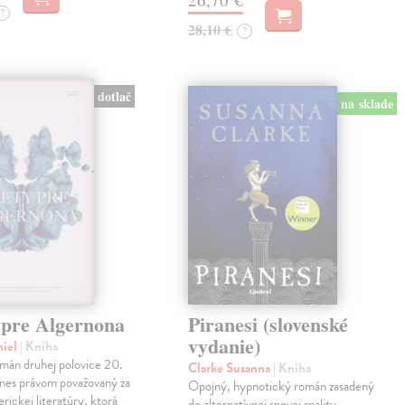
?
28,10 €
?
dotlač
na sklade
 pre Algernona
Piranesi (slovenské
vydanie)
niel
| Kniha
mán druhej polovice 20.
Clarke Susanna
| Kniha
dnes právom považovaný za
Opojný, hypnotický román zasadený
erickej literatúry, ktorá
do alternatívnej snovej reality,