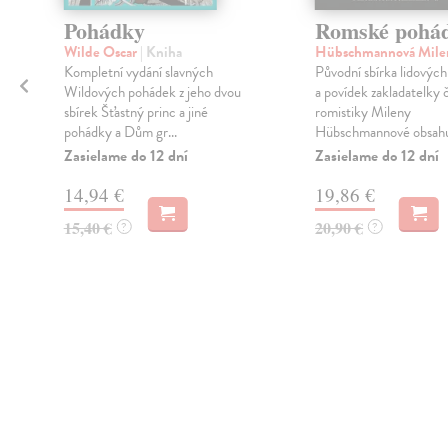
Pohádky
Romské pohá
Wilde Oscar
| Kniha
Hübschmannová Mil
Kompletní vydání slavných
Původní sbírka lidovýc
Wildových pohádek z jeho dvou
a povídek zakladatelky 
sbírek Šťastný princ a jiné
romistiky Mileny
pohádky a Dům gr...
Hübschmannové obsahuj
Zasielame do 12 dní
Zasielame do 12 dní
14,94 €
19,86 €
15,40 €
20,90 €
?
?