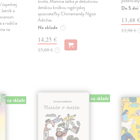
potenciály
života. Mamina šatka je debutovou
ť úspešnej
detskou knižkou nigérijskej
Do 5 dní
 šatník a
spisovateľky Chimamandy Ngozi
trovanom
13,48 
Adichie.
a a rodičia
Na sklade
?
ýna na
13,90 €
14,25 €
15,00 €
?
na sklade
na sklade