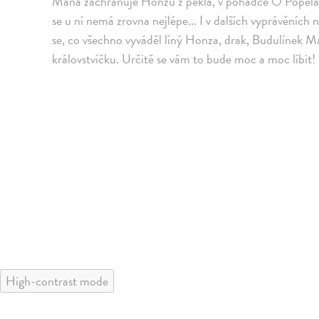
Máňa zachraňuje Honzu z pekla, v pohádce O Popeláko
se u ní nemá zrovna nejlépe... I v dalších vyprávěníc
se, co všechno vyváděl líný Honza, drak, Budulínek M
královstvíčku. Určitě se vám to bude moc a moc líbit!
High-contrast mode