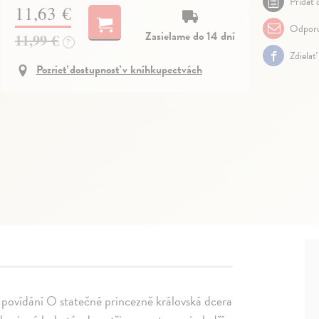
Pridať 
11,63 €
Odporu
Zasielame do 14 dní
11,99 €
?
Zdielať
Pozrieť dostupnosť v kníhkupectvách
v povídání O statečné princezně královská dcera