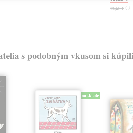
12,60 €
?
atelia s podobným vkusom si kúpili
na sklade