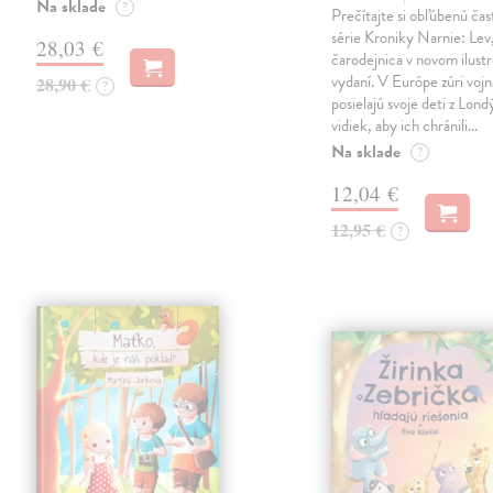
Na sklade
?
Prečítajte si obľúbenú čas
série Kroniky Narnie: Lev,
28,03 €
čarodejnica v novom ilus
vydaní. V Európe zúri vojn
28,90 €
?
posielajú svoje deti z Lond
vidiek, aby ich chránili…
Na sklade
?
12,04 €
12,95 €
?