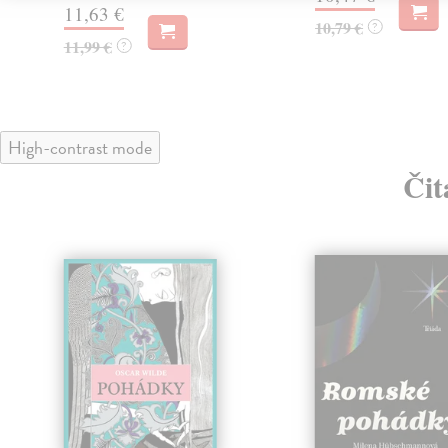
11,63 €
10,79 €
?
11,99 €
?
High-contrast mode
Čit