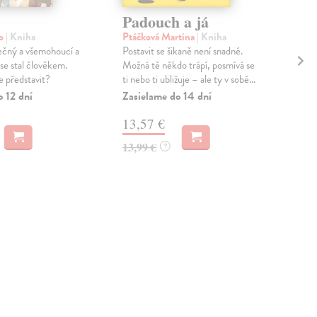
Padouch a já
Po
no
| Kniha
Ptáčková Martina
| Kniha
Hes
ečný a všemohoucí a
Postavit se šikaně není snadné.
Nov
u se stal člověkem.
Možná tě někdo trápí, posmívá se
obvy
e představit?
ti nebo ti ubližuje – ale ty v sobě...
pod
ploše
o 12 dní
Zasielame do 14 dní
Zas
13,57 €
9,
13,99 €
?
9,3