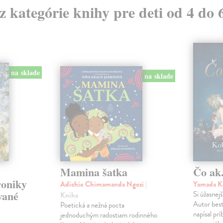
 z kategórie knihy pre deti od 4 do 
na sklade
na sklade
Mamina šatka
Čo ak.
roniky
Adichie Chimamanda Ngozi
|
Yamada K
vané
Si úžasnejš
Kniha
Autor best
Poetická a nežná pocta
napísal pr
jednoduchým radostiam rodinného