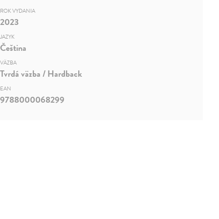
ROK VYDANIA
2023
JAZYK
Čeština
VÄZBA
Tvrdá väzba / Hardback
EAN
9788000068299