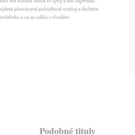
vi má bohatá vdova tři syny a ten nejmladší
h najdete převrácené pohádkové motivy a dočtete
andelinka a co se událo v chudém
Podobné tituly