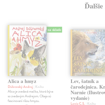
Ďalšie
na sklade
Alica a hmyz
Lev, šatník a
čarodejnica. K
Dúbravský Andrej
| Kniha
Narnie (Ilustro
Alica je zvedavá mačka, ktorá býva
so zvedavým Andrejom. Obaja sú
vydanie)
fascinovaní ríšou hmyzu.
Lewis C.S.
| Kniha