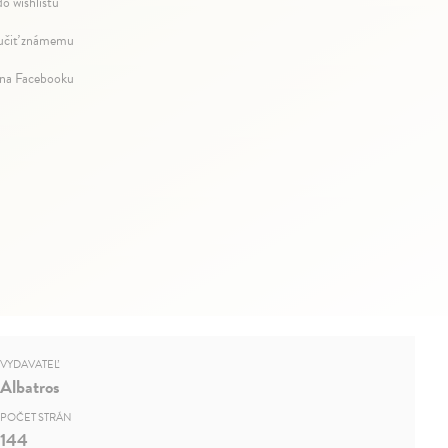
do wishlistu
čiť známemu
 na Facebooku
VYDAVATEĽ
Albatros
POČET STRÁN
144