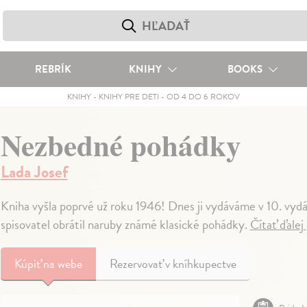
REBRÍK
KNIHY
BOOKS
KNIHY
-
KNIHY PRE DETI
-
OD 4 DO 6 ROKOV
Nezbedné pohádky
Lada Josef
Kniha vyšla poprvé už roku 1946! Dnes ji vydáváme v 10. vydání 
spisovatel obrátil naruby známé klasické pohádky.
Čítať ďalej
Kúpiť
na webe
Rezervovať v kníhkupectve