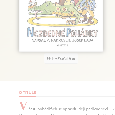
Prečítať ukážku
O TITULE
V
šesti pohádkách se opravdu dějí podivné věci – 