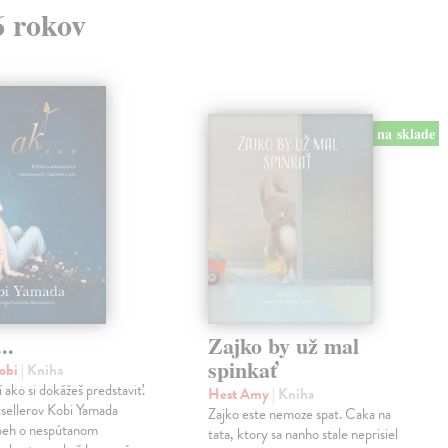
6 rokov
na sklade
..
Zajko by už mal
spinkať
obi
| Kniha
í ako si dokážeš predstaviť.
Hest Amy
| Kniha
sellerov Kobi Yamada
Zajko este nemoze spat. Caka na
íbeh o nespútanom
tata, ktory sa nanho stale neprisiel