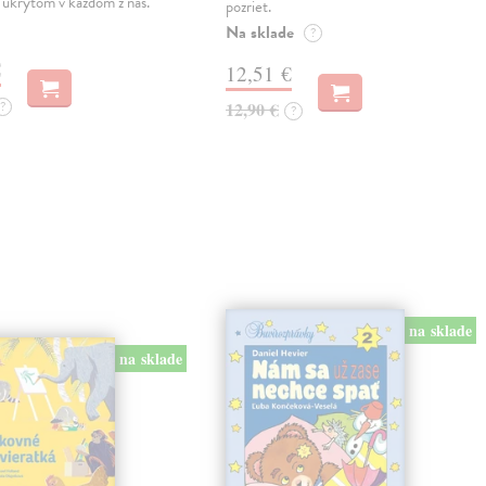
 ukrytom v každom z nás.
pozriet.
Na sklade
?
€
12,51 €
?
12,90 €
?
na sklade
na sklade