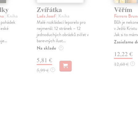
dky
Zvířátka
Věřím
ena
| Kniha
Lada Josef
| Kniha
Ferrero Bru
h pohádek
Malé rozkládací leporelo pro
Bůh je nekon
české
nejmenší: 12 stránek – 12
v Ježíši Krist
jednoduchých obrázků zvířat v
Jak si to mám
e...
barevných ilust...
Zasielame d
Na sklade
?
12,22 €
5,81 €
12,60 €
?
5,99 €
?