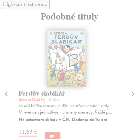
High-contrast mode
Podobné tituly
Ferdův slabikář
Ho
Sekora Ondřej
| Kniha
Du
Veselá knížka seznamuje děti prostřednictvím Ferdy
Pří
Mravence s jednotlivými písmeny abecedy. Každé pí...
ukr
Na externom sklade v ČR. Dodanie do 16 dní
Za
11,63 €
15