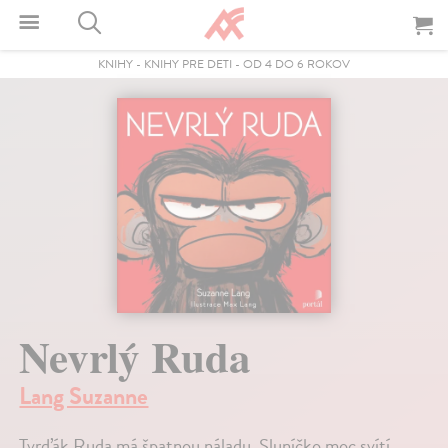
KNIHY
-
KNIHY PRE DETI
-
OD 4 DO 6 ROKOV
Nevrlý Ruda
Lang Suzanne
Tvrďák Ruda má špatnou náladu. Sluníčko moc svítí,