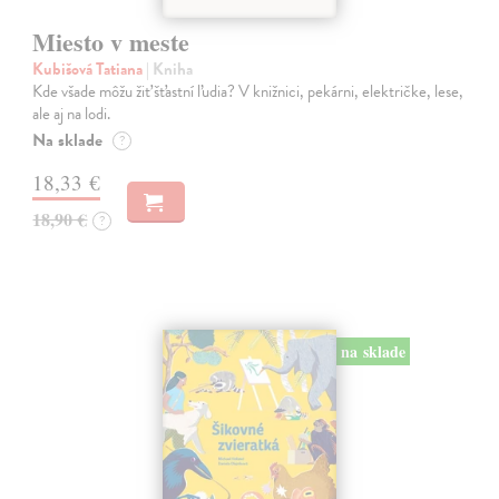
Miesto v meste
Kubišová Tatiana
| Kniha
Kde všade môžu žiť šťastní ľudia? V knižnici, pekárni, električke, lese,
ale aj na lodi.
Na sklade
?
18,33 €
18,90 €
?
na sklade