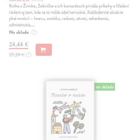
Kniha o Žirinke, Zebričke a ich kamarátoch prináša príbehy o hľadaní
riešení aj tam, kde sa to môže zdať nemožné. Každodenné situácie
plné emócií – hnevu, smútku, radosti, závisti, zahanbenia,
odmietnutia,…
Na sklade
?
24,44 €
25,20 €
?
na sklade