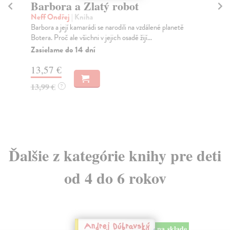
Barbora a Zlatý robot
M
Neff Ondřej
| Kniha
Bla
Barbora a její kamarádi se narodili na vzdálené planetě
Men
Botera. Proč ale všichni v jejich osadě žijí...
neb
Zasielame do 14 dní
Na
13,57 €
13
13,99 €
13
?
Ďalšie z kategórie knihy pre deti
od 4 do 6 rokov
na sklade