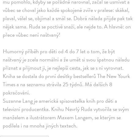
mu pomohlo, kdyby se pořádně narovnal, začal se usmívat a
vůbec se choval jako každé spokojené zvíře v pralese: skákal,
plaval, válel se, objímal a smál se. Dobrá nálada přijde pak tak
nějak sama. Ruda se poctivě snaží, ale nejde to. A hlavně: on
přece vůbec není naštvaný!
Humorný příběh pro děti od 4 do 7 let o tom, že být
naštvaný je zcela normální a že umět si svou špatnou náladu
přiznat a přijmout ji, je nejlepší cesta, jak se s ní vyrovnat.
Kniha se dostala do první desítky bestsellerů The New Yourk
Times a na seznamu strávila 25 týdnů. Má dalších 8
pokračování.
Suzanne Lang je americká spisovatelka knih pro děti a
televizní producentka. Knihu Nevrlý Ruda vytvořila se svým
manželem a ilustrátorem Maxem Langem, se kterým se
podílela i na mnoha jiných textech.