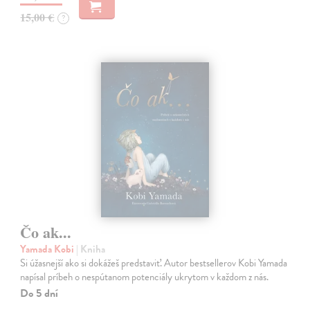
15,00 €
?
Čo ak...
Yamada Kobi
| Kniha
Si úžasnejší ako si dokážeš predstaviť. Autor bestsellerov Kobi Yamada
napísal príbeh o nespútanom potenciály ukrytom v každom z nás.
Do 5 dní