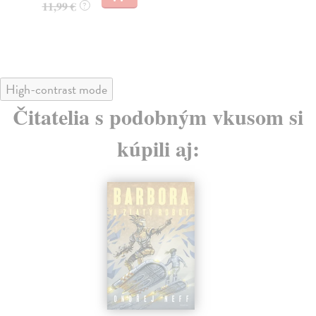
11,99 €
16
?
High-contrast mode
Čitatelia s podobným vkusom si
kúpili aj: