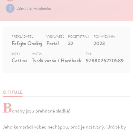
Zdielať na Facebooku
PREKLADATEĽ
VYDAVATEĽ
POČET STRÁN
ROK VYDANIA
Fafejta Ondřej
Portál
32
2023
JAZYK
VÄZBA
EAN
Čeština
Tvrdá väzba / Hardback
9788026220589
O TITULE
B
anány jsou přehnaně sladké!
Jeho kamarádi vůbec nechápou, proč je naštvaný. Určitě by