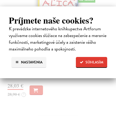
Príjmete naše cookies?
K prevádzke internetového kníhkupectva Artforum
využívame cookies slúžiace na zabezpečenie a meranie
funkčnosti, marketingové účely a zaistenie vášho
maximálneho pohodlia a spokojnosti.
Alica a hmyz
Dúbravský Andrej
| Kniha
NASTAVENIA
SÚHLASÍM
Alica je zvedavá mačka, ktorá býva so zvedavým Andrejom. Obaja sú
fascinovaní ríšou hmyzu.
Na sklade
?
28,03 €
28,90 €
?