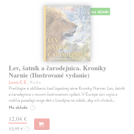
na sklade
Lev, šatník a čarodejnica. Kroniky
Narnie (Ilustrované vydanie)
Lewis C.S.
| Kniha
Prečítajte si obľúbenú časť úspešnej série Kroniky Narnie: Lev, šatník
a čarodejnica v novom ilustrovanom vydaní. V Európe zúri vojna a
rodičia posielajú svoje deti z Londýna na vidiek, aby ich chránili…
Na sklade
?
12,04 €
12,95 €
?