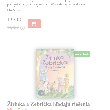
prichystal hru, v ktorej musia mať odvahu vydať sa do lesa.
Do 5 dní
19,30 €
19,90 €
?
na sklade
Žirinka a Zebrička hľadajú riešenia
Kőrösi Eva
| Kniha