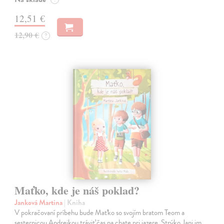
12,51 €
12,90 €
?
Maťko, kde je náš poklad?
Janková Martina
| Kniha
V pokračovaní príbehu bude Maťko so svojím bratom Teom a
sesternicou Andrejkou tráviť čas na chate pri jazere. Strýko Jani im