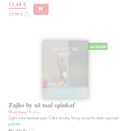
13,48 €
13,90 €
?
na sklade
Zajko by už mal spinkať
Hest Amy
| Kniha
Zajko este nemoze spat. Caka na tata, ktory sa nanho stale neprisiel
pozriet.
Na sklade
?