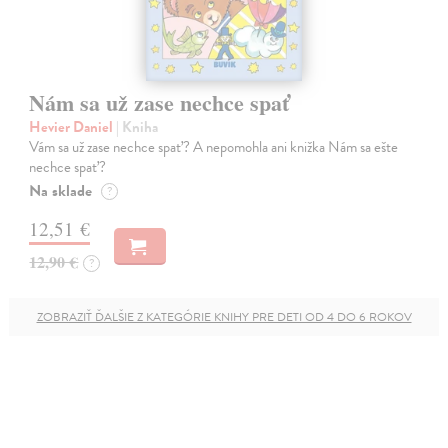
Nám sa už zase nechce spať
Hevier Daniel
| Kniha
Vám sa už zase nechce spať? A nepomohla ani knižka Nám sa ešte
nechce spať?
Na sklade
?
12,51 €
12,90 €
?
ZOBRAZIŤ ĎALŠIE Z KATEGÓRIE KNIHY PRE DETI OD 4 DO 6 ROKOV