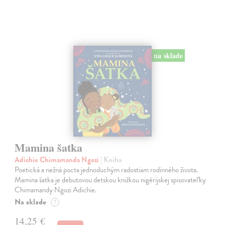
na sklade
Mamina šatka
Adichie Chimamanda Ngozi
| Kniha
Poetická a nežná pocta jednoduchým radostiam rodinného života.
Mamina šatka je debutovou detskou knižkou nigérijskej spisovateľky
Chimamandy Ngozi Adichie.
Na sklade
?
14,25 €