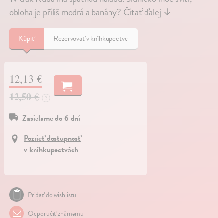
obloha je příliš modrá a banány?
Čítať ďalej
↓
Kúpiť
Rezervovať v kníhkupectve
12,13 €
12,50 €
?
Zasielame do 6 dní
Pozrieť dostupnosť
v kníhkupectvách
Pridať do wishlistu
Odporučiť známemu