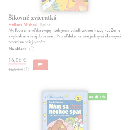
Šikovné zvieratká
Holland Michael
| Kniha
My ľudia sme vďaka svojej inteligencii ovládli takmer každý kút Zeme
a vybrali sme sa aj do vesmíru. No zďaleka nie sme jedinými šikovnými
tvormi na našej planéte.
Na sklade
?
16,06 €
16,90 €
?
na sklade