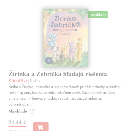
na sklade
Žirinka a Zebrička hľadajú riešenia
Kőrösi Eva
| Kniha
Kniha o Žirinke, Zebričke a ich kamarátoch prináša príbehy o hľadaní
riešení aj tam, kde sa to môže zdať nemožné. Každodenné situácie
plné emócií – hnevu, smútku, radosti, závisti, zahanbenia,
odmietnutia,…
Na sklade
?
24,44 €