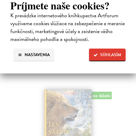
Príjmete naše cookies?
Alica a hmyz
K prevádzke internetového kníhkupectva Artforum
Dúbravský Andrej
| Kniha
využívame cookies slúžiace na zabezpečenie a meranie
Alica je zvedavá mačka, ktorá býva so zvedavým Andrejom. Obaja sú
fascinovaní ríšou hmyzu.
funkčnosti, marketingové účely a zaistenie vášho
Na sklade
?
maximálneho pohodlia a spokojnosti.
28,03 €
NASTAVENIA
SÚHLASÍM
28,90 €
?
na sklade