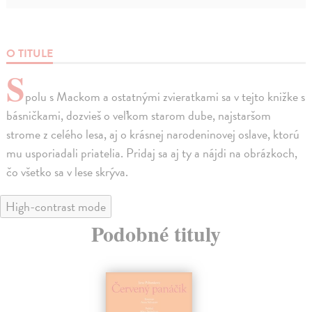
O TITULE
S
polu s Mackom a ostatnými zvieratkami sa v tejto knižke s
básničkami, dozvieš o veľkom starom dube, najstaršom
strome z celého lesa, aj o krásnej narodeninovej oslave, ktorú
mu usporiadali priatelia. Pridaj sa aj ty a nájdi na obrázkoch,
čo všetko sa v lese skrýva.
High-contrast mode
Podobné tituly