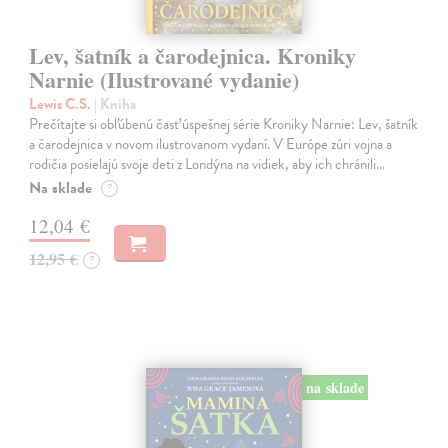
Lev, šatník a čarodejnica. Kroniky
Narnie (Ilustrované vydanie)
Lewis C.S.
| Kniha
Prečítajte si obľúbenú časť úspešnej série Kroniky Narnie: Lev, šatník
a čarodejnica v novom ilustrovanom vydaní. V Európe zúri vojna a
rodičia posielajú svoje deti z Londýna na vidiek, aby ich chránili…
Na sklade
?
12,04 €
12,95 €
?
na sklade