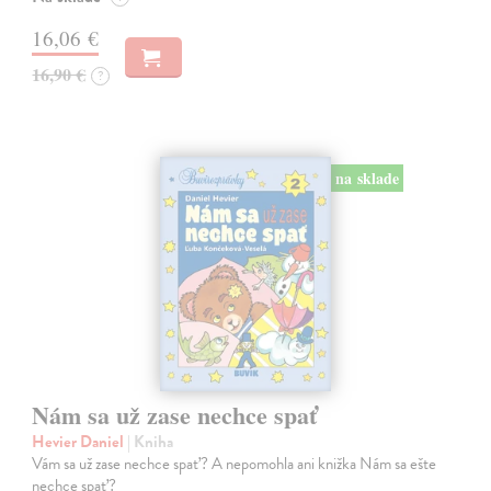
16,06 €
16,90 €
?
na sklade
Nám sa už zase nechce spať
Hevier Daniel
| Kniha
Vám sa už zase nechce spať? A nepomohla ani knižka Nám sa ešte
nechce spať?