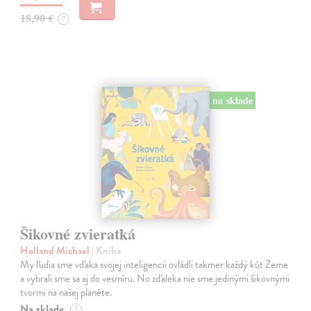
18,90 €
?
na sklade
Šikovné zvieratká
Holland Michael
| Kniha
My ľudia sme vďaka svojej inteligencii ovládli takmer každý kút Zeme
a vybrali sme sa aj do vesmíru. No zďaleka nie sme jedinými šikovnými
tvormi na našej planéte.
Na sklade
?