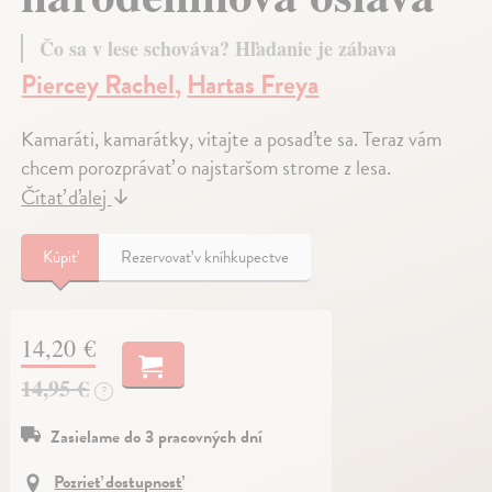
Čo sa v lese schováva? Hľadanie je zábava
Piercey Rachel
,
Hartas Freya
Kamaráti, kamarátky, vitajte a posaďte sa. Teraz vám
chcem porozprávať o najstaršom strome z lesa.
Čítať ďalej
↓
Kúpiť
Rezervovať v kníhkupectve
14,20 €
14,95 €
?
Zasielame do 3 pracovných dní
Pozrieť dostupnosť