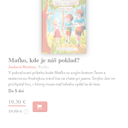
Maťko, kde je náš poklad?
Janková Martina
| Kniha
V pokračovaní príbehu bude Maťko so svojím bratom Teom a
sesternicou Andrejkou tráviť čas na chate pri jazere. Strýko Jani im
prichystal hru, v ktorej musia mať odvahu vydať sa do lesa.
Do 5 dní
19,30 €
19,90 €
?