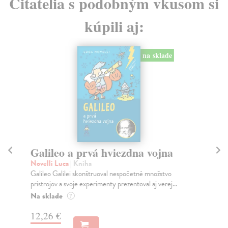
Čitatelia s podobným vkusom si
kúpili aj:
na sklade
Galileo a prvá hviezdna vojna
D
Novelli Luca
| Kniha
d’
Galileo Galilei skonštruoval nespočetné množstvo
Dar
prístrojov a svoje experimenty prezentoval aj verej...
nez
Na sklade
Na
?
12,26 €
14