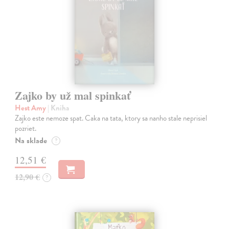
Zajko by už mal spinkať
Hest Amy
| Kniha
Zajko este nemoze spat. Caka na tata, ktory sa nanho stale neprisiel
pozriet.
Na sklade
?
12,51 €
12,90 €
?