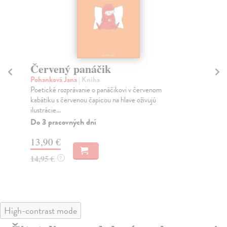
Červený panáčik
Po
r
Pohanková Jana
| Kniha
Poetické rozprávanie o panáčikovi v červenom
Li
kabátiku s červenou čapicou na hlave oživujú
Tát
ilustrácie...
aut
Do 3 pracovných dní
Na
13,90 €
15
14,95 €
?
16
High-contrast mode