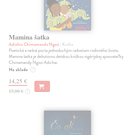
Mamina šatka
Adichie Chimamanda Ngozi
| Kniha
Poetická a nežná pocta jednoduchým radostiam rodinného života.
Mamina šatka je debutovou detskou knižkou nigérijskej spisovateľky
Chimamandy Ngozi Adichie.
Na sklade
?
14,25 €
15,00 €
?