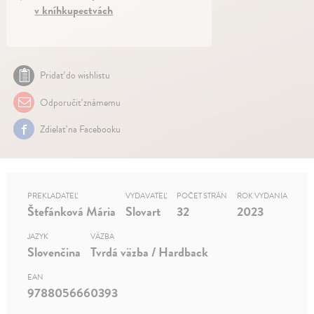
v kníhkupectvách
Pridať do wishlistu
Odporučiť známemu
Zdielať na Facebooku
PREKLADATEĽ
VYDAVATEĽ
POČET STRÁN
ROK VYDANIA
Štefánková Mária
Slovart
32
2023
JAZYK
VÄZBA
Slovenčina
Tvrdá väzba / Hardback
EAN
9788056660393