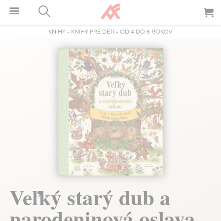
KNIHY
-
KNIHY PRE DETI
-
OD 4 DO 6 ROKOV
Veľký starý dub a
narodeninová oslava