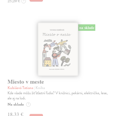
25,20 €
?
na sklade
Miesto v meste
Kubišová Tatiana
| Kniha
Kde všade môžu žiť šťastní ľudia? V knižnici, pekárni, električke, lese,
ale aj na lodi.
Na sklade
?
18,33 €