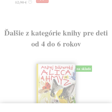
12,90 €
15
?
Ďalšie z kategórie knihy pre deti
od 4 do 6 rokov
na sklade