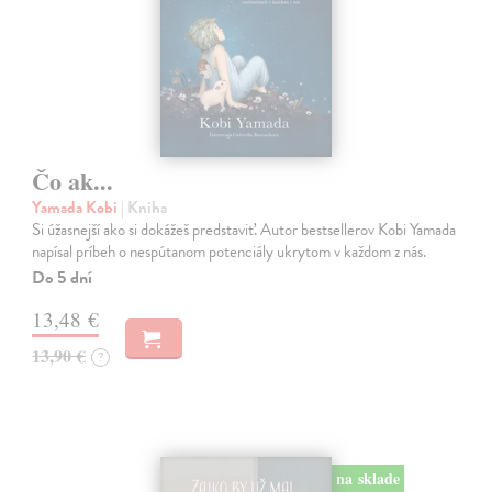
Čo ak...
Yamada Kobi
| Kniha
Si úžasnejší ako si dokážeš predstaviť. Autor bestsellerov Kobi Yamada
napísal príbeh o nespútanom potenciály ukrytom v každom z nás.
Do 5 dní
13,48 €
13,90 €
?
na sklade