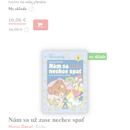
tvormi na našej planéte.
Na sklade
?
16,06 €
16,90 €
?
na sklade
Nám sa už zase nechce spať
Hevier Daniel
| Kniha