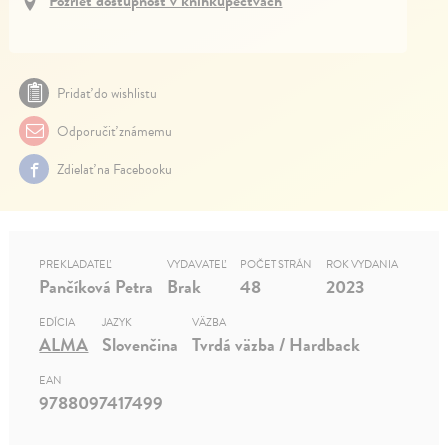
Pozrieť dostupnosť v kníhkupectvách
Pridať do wishlistu
Odporučiť známemu
Zdielať na Facebooku
PREKLADATEĽ
VYDAVATEĽ
POČET STRÁN
ROK VYDANIA
Pančíková Petra
Brak
48
2023
EDÍCIA
JAZYK
VÄZBA
ALMA
Slovenčina
Tvrdá väzba / Hardback
EAN
9788097417499