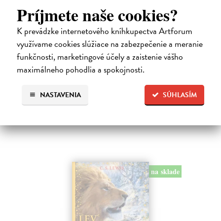
Príjmete naše cookies?
K prevádzke internetového kníhkupectva Artforum
Alica a hmyz
využívame cookies slúžiace na zabezpečenie a meranie
Dúbravský Andrej
| Kniha
Alica je zvedavá mačka, ktorá býva so zvedavým Andrejom. Obaja sú
funkčnosti, marketingové účely a zaistenie vášho
fascinovaní ríšou hmyzu.
maximálneho pohodlia a spokojnosti.
Na sklade
?
28,03 €
NASTAVENIA
SÚHLASÍM
28,90 €
?
na sklade