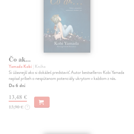
Čo ak...
Yamada Kobi
| Kniha
Si úžasnejší ako si dokážeš predstaviť. Autor bestsellerov Kobi Yamada
napísal príbeh o nespútanom potenciály ukrytom v každom z nás.
Do 6 dní
13,48 €
13,90 €
?