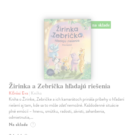
na sklade
Žirinka a Zebrička hľadajú riešenia
Kőrösi Eva
| Kniha
Kniha o Žirinke, Zebričke a ich kamarátoch prináša príbehy o hľadaní
riešení aj tam, kde sa to môže zdať nemožné. Každodenné situácie
plné emócií – hnevu, smútku, radosti, závisti, zahanbenia,
odmietnutia,…
Na sklade
?