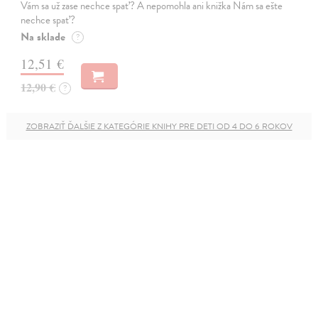
Vám sa už zase nechce spať? A nepomohla ani knižka Nám sa ešte
nechce spať?
Na sklade
?
12,51 €
12,90 €
?
ZOBRAZIŤ ĎALŠIE Z KATEGÓRIE KNIHY PRE DETI OD 4 DO 6 ROKOV