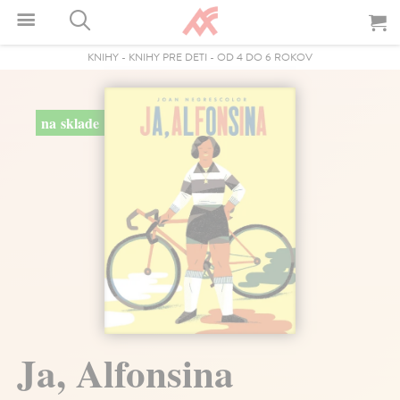
KNIHY
-
KNIHY PRE DETI
-
OD 4 DO 6 ROKOV
na sklade
Ja, Alfonsina