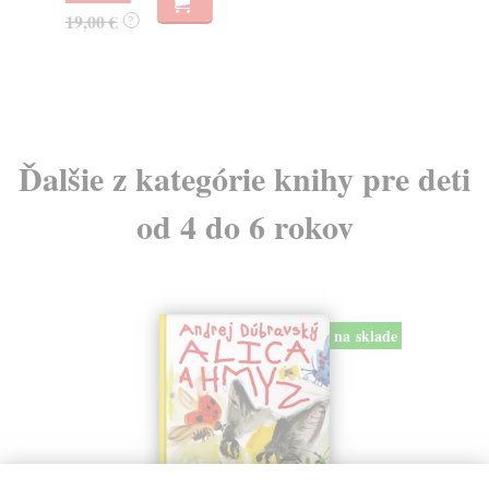
19,00 €
7,
?
Ďalšie z kategórie knihy pre deti
od 4 do 6 rokov
na sklade