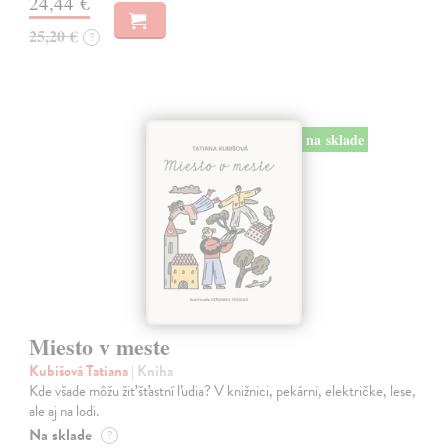
24,44 €
25,20 €
?
na sklade
Miesto v meste
Kubišová Tatiana
| Kniha
Kde všade môžu žiť šťastní ľudia? V knižnici, pekárni, električke, lese,
ale aj na lodi.
Na sklade
?