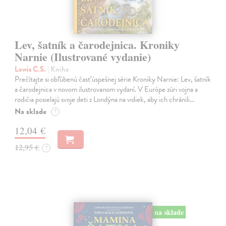
Lev, šatník a čarodejnica. Kroniky
Narnie (Ilustrované vydanie)
Lewis C.S.
| Kniha
Prečítajte si obľúbenú časť úspešnej série Kroniky Narnie: Lev, šatník
a čarodejnica v novom ilustrovanom vydaní. V Európe zúri vojna a
rodičia posielajú svoje deti z Londýna na vidiek, aby ich chránili…
Na sklade
?
12,04 €
12,95 €
?
na sklade