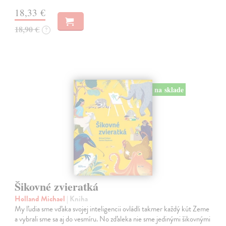
18,33 €
18,90 €
?
na sklade
Šikovné zvieratká
Holland Michael
| Kniha
My ľudia sme vďaka svojej inteligencii ovládli takmer každý kút Zeme
a vybrali sme sa aj do vesmíru. No zďaleka nie sme jedinými šikovnými