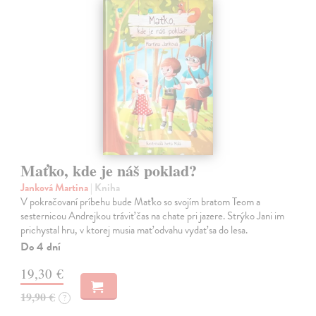
Maťko, kde je náš poklad?
Janková Martina
| Kniha
V pokračovaní príbehu bude Maťko so svojím bratom Teom a
sesternicou Andrejkou tráviť čas na chate pri jazere. Strýko Jani im
prichystal hru, v ktorej musia mať odvahu vydať sa do lesa.
Do 4 dní
19,30 €
19,90 €
?