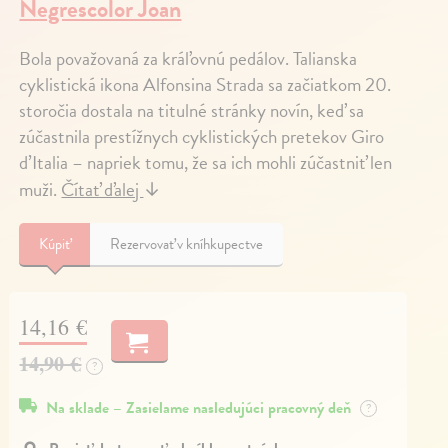
Negrescolor Joan
Bola považovaná za kráľovnú pedálov. Talianska
cyklistická ikona Alfonsina Strada sa začiatkom 20.
storočia dostala na titulné stránky novín, keď sa
zúčastnila prestížnych cyklistických pretekov Giro
d’Italia – napriek tomu, že sa ich mohli zúčastniť len
muži.
Čítať ďalej
↓
Kúpiť
Rezervovať v kníhkupectve
14,16 €
14,90 €
?
Na sklade – Zasielame nasledujúci pracovný deň
?