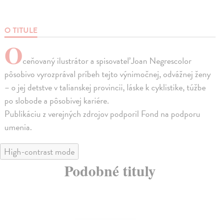
O TITULE
O
ceňovaný ilustrátor a spisovateľ Joan Negrescolor
pôsobivo vyrozprával príbeh tejto výnimočnej, odvážnej ženy
– o jej detstve v talianskej provincii, láske k cyklistike, túžbe
po slobode a pôsobivej kariére.
Publikáciu z verejných zdrojov podporil Fond na podporu
umenia.
High-contrast mode
Podobné tituly