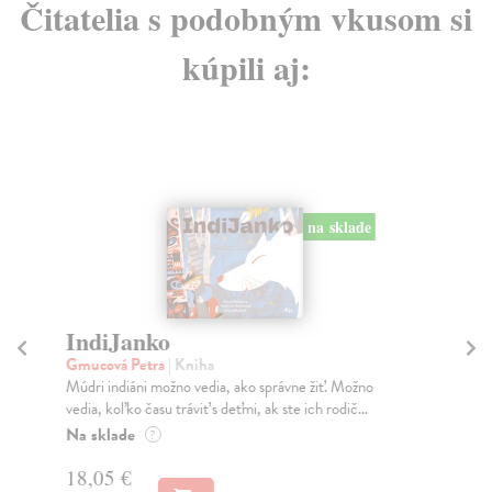
Čitatelia s podobným vkusom si
kúpili aj:
na sklade
IndiJanko
Č
Gmucová Petra
| Kniha
Bar
Múdri indiáni možno vedia, ako správne žiť. Možno
Pre
vedia, koľko času tráviť s deťmi, ak ste ich rodič...
mra
Na sklade
Za
?
18,05 €
7,