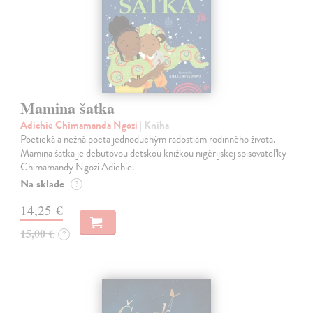
Mamina šatka
Adichie Chimamanda Ngozi
| Kniha
Poetická a nežná pocta jednoduchým radostiam rodinného života.
Mamina šatka je debutovou detskou knižkou nigérijskej spisovateľky
Chimamandy Ngozi Adichie.
Na sklade
?
14,25 €
15,00 €
?