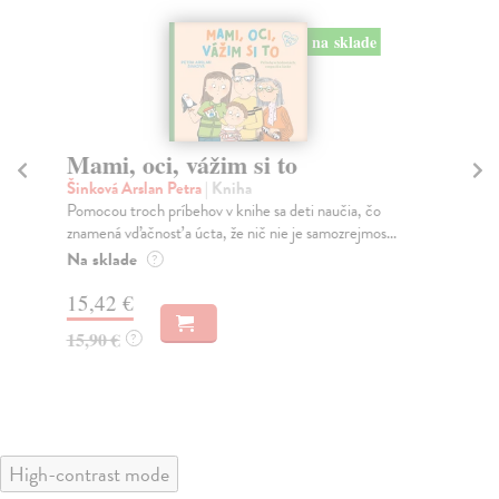
na sklade
Mami, oci, vážim si to
M
Šinková Arslan Petra
| Kniha
Šin
Pomocou troch príbehov v knihe sa deti naučia, čo
Kaž
znamená vďačnosť a úcta, že nič nie je samozrejmos...
Ako
Na sklade
Na
?
15,42 €
15
15,90 €
15
?
High-contrast mode