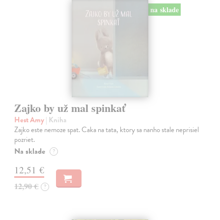
na sklade
Zajko by už mal spinkať
Hest Amy
| Kniha
Zajko este nemoze spat. Caka na tata, ktory sa nanho stale neprisiel
pozriet.
Na sklade
?
12,51 €
12,90 €
?