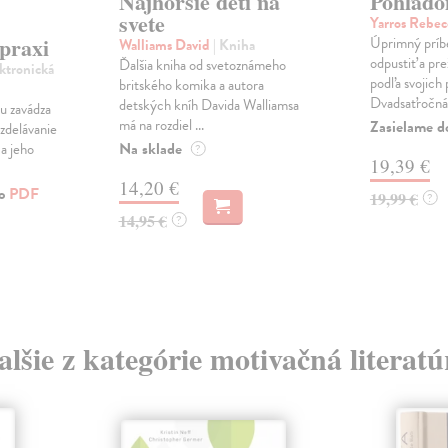
Najhoršie deti na
Pohľado
svete
Yarros Rebe
 praxi
Úprimný príbe
Walliams David
| Kniha
odpustiť a pre
Ďalšia kniha od svetoznámeho
ektronická
podľa svojich 
britského komika a autora
Dvadsaťročná 
detských kníh Davida Walliamsa
u zavádza
má na rozdiel ...
Zasielame d
zdelávanie
Na sklade
 a jeho
?
19,39 €
14,20 €
ko
PDF
19,99 €
?
14,95 €
?
alšie z kategórie motivačná literatú