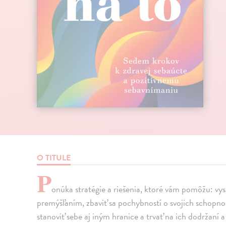
O TITULE
P
onúka stratégie a riešenia, ktoré vám pomôžu: v
premýšľaním, zbaviť sa pochybností o svojich schopn
stanoviť sebe aj iným hranice a trvať na ich dodržaní 