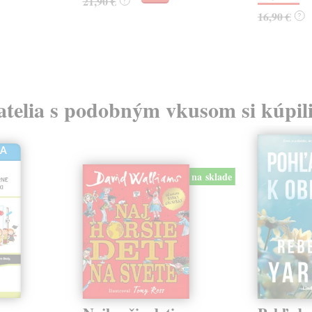
21,90 €
?
16,90 €
?
atelia s podobným vkusom si kúpili
HA
na sklade