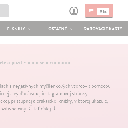
0 ks
E-KNIHY
OSTATNÉ
DAROVACIE KARTY
cte a pozitívnemu sebavnímaniu
tiach a negatívnych myšlienkových vzorcov s pomocou
árnej a vyhľadávanej instagramovej stránky
ej, prístupnej a praktickej knižky, v ktorej ukazuje,
ozitívne činy.
Čítať ďalej
↓