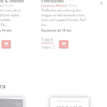
m k oblohe
Obrátenie
Mo
cca
| Kniha
Lawrence Michael
| Kniha
Bre
h o tom, ako si
Podľa toho, ako cirkevný zbor
Ren
žiť život naplno
funguje, sa veľa dozvieme o tom,
auto
predstáv.
čomu verí o spasení človeka. Keď
Utóp
Pai...
si z...
Breg
o 14 dní
Zasielame do 14 dní
Na 
7,66 €
10
7,90 €
10,
?
ra