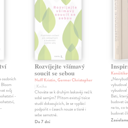
tví
Rozvíjejte všímavý
Inspir
soucit se sebou
Končitíko
a osobních
„Nevybudo
Neff Kristin, Germer Christopher
l Bloom
vybudoval 
| Kniha
vat svůj
vybudoval 
Chováte se k druhým laskavěji než k
bohatství -
Bati, kter
sobě samým? Přitom existují tisíce
bohatství,
budovat ú
studií dokazujících, že se vyplácí
é…
na to, co 
podpořit v časech nouze a tísně i
budovat č
sebe samotné.
Zasielam
Do 7 dní