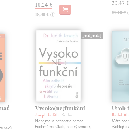
20,47 
18,24 €
21,10 €
18,80 €
?
predpredaj
mať
Vysoko(ne)funkční
Urob t
Joseph Judith
| Kniha
Budak Al
Nebojme sa požiadať o pomoc.
Máte pocit
Pochmúrna nálada, hlboký smútok,
rýchlejšie
re novú