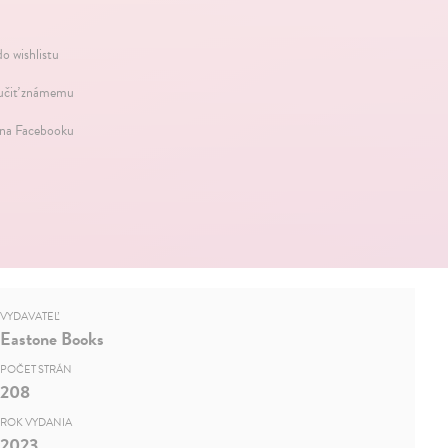
do wishlistu
čiť známemu
 na Facebooku
VYDAVATEĽ
Eastone Books
POČET STRÁN
208
ROK VYDANIA
2023