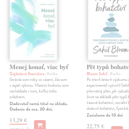
Menej konať, viac byť
Pět typů bohats
Gajdošová Stanislava
| Kniha
Bloom Sahil
| Kniha
Strávila som roky vo väzení, žila som
Po třech letech výzkumu 
v zajatí výkonu. Vlastnú hodnotu som
experimentů vytvořil Sahi
nachádzala v tom, koľko toho
převratný plán, jak vybudo
zvládnem.
život na základě pěti typů 
časové bohatství, sociální 
Dodávateľ nemá titul na sklade.
duševní bohatství, fyzick
Dodanie do cca. 30 dní.
Zasielame do 10 dní
13,29 €
22,75 €