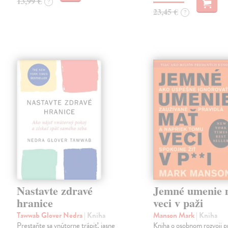
13,99 €
?
23,45 €
?
Nastavte zdravé
Jemné umenie 
hranice
veci v paži
Tawwab Glover Nedra
| Kniha
Manson Mark
| Kniha
Prestaňte sa vnútorne trápiť, jasne
Kniha o osobnom rozvoji p