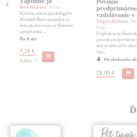
Tajomné ja
Povinné
predprimárne
Buck Michaela
| Kniha
vzdelávanie v
Autorka, známa psychologička
Michaela Buck nás pozýva na
Vargová Michaela
| El
dobrodružnú cestu za hľadaním
kniha
samých seba. ...
Prvýkrát sa na Slovensk
Do 6 dní
povinné predprimárne v
detí vo veku od 5 rokov
7,28 €
imp...
Na stiahnutie a
7,50 €
?
28,00 €
Ď