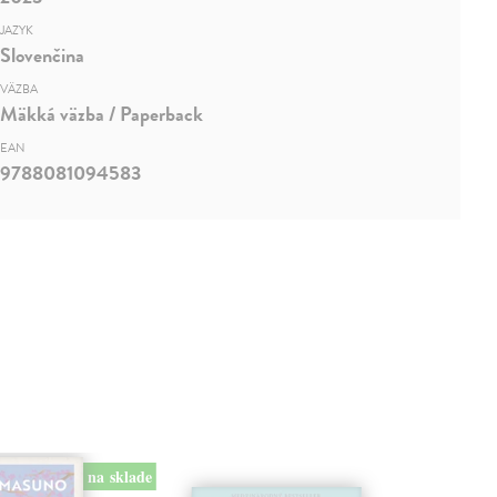
JAZYK
Slovenčina
VÄZBA
Mäkká väzba / Paperback
EAN
9788081094583
na sklade