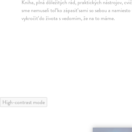
Kniha, plná dôležitých rád, praktických nástrojov, cv
sme nemuseli toľ ko zápasiť sami so sebou a namiesto
vykročiť do života s vedomím, že na to máme.
High-contrast mode