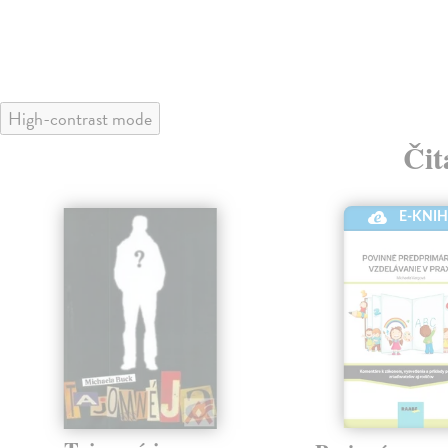
High-contrast mode
Čit
E-KNI