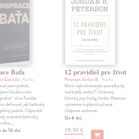
ace Baťa
12 pravidiel pre život
vá Gabriela
| Kniha
Peterson Jordan B.
| Kniha
val jsem podnik,
Ktoré najhodnotnejšie poznatky by
jsem člověka a ten
mal každý vedieť? Uznávaný
podnik“ slova Tomáše
klinický psychológ Jordan Peterson
ými definoval, jak baťovsky
významne ovplyvnil súčasné
spěšný podnik. Odpovědí
chápanie osobnosti.
tedy znamená baťovsky
Do 6 dní
lověka,…
19,30 €
e do 10 dní