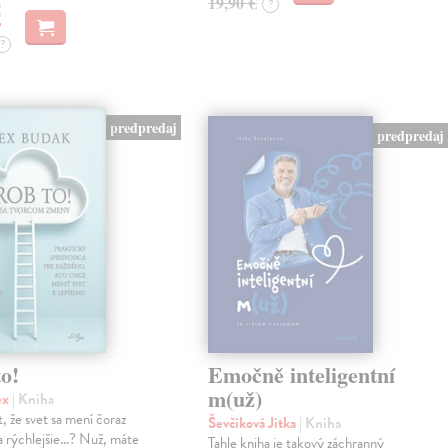
19,90 €
?
€
?
predpredaj
predpredaj
o!
Emočně inteligentní
m(už)
ex
| Kniha
, že svet sa mení čoraz
Ševčíková Jitka
| Kniha
 a rýchlejšie…? Nuž, máte
Tahle kniha je takový záchranný