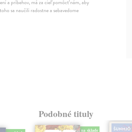
ičení a príbehov, má za cieľ pomôcť nám, aby
 toho sa naučili radostne a sebavedome
Podobné tituly
na sklade