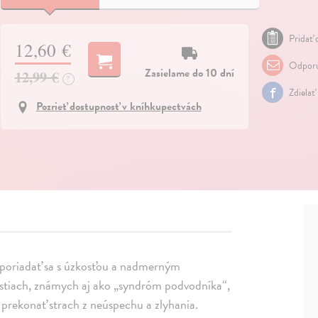
Pridať 
12,60 €
Odporu
Zasielame do 10 dní
12,99 €
?
Zdielať
Pozrieť dostupnosť v kníhkupectvách
ysporiadať sa s úzkosťou a nadmerným
ostiach, známych aj ako „syndróm podvodníka“,
a prekonať strach z neúspechu a zlyhania.