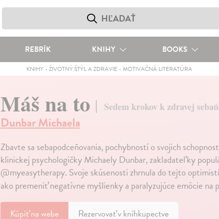
REBRÍK
KNIHY
BOOKS
KNIHY
-
ŽIVOTNÝ ŠTÝL A ZDRAVIE
-
MOTIVAČNÁ LITERATÚRA
Máš na to
Sedem krokov k zdravej sebaú
Dunbar Michaela
Zbavte sa sebapodceňovania, pochybností o svojich schopnos
klinickej psychologičky Michaely Dunbar, zakladateľky popul
@myeasytherapy. Svoje skúsenosti zhrnula do tejto optimistick
ako premeniť negatívne myšlienky a paralyzujúce emócie na p
Kúpiť
na webe
Rezervovať v kníhkupectve