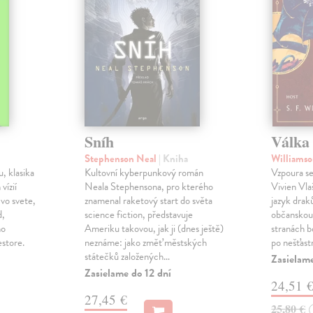
Sníh
Válka 
Stephenson Neal
| Kniha
Williamso
, klasika
Kultovní kyberpunkový román
Vzpoura se
 vízií
Neala Stephensona, pro kterého
Vivien Vlaš
 vo svete,
znamenal raketový start do světa
jazyk drak
d,
science fiction, představuje
občanskou 
ho
Ameriku takovou, jak ji (dnes ještě)
stranách bo
estore.
neznáme: jako změť městských
po nešťast
státečků založených…
Zasielame
Zasielame do 12 dní
24,51 
27,45 €
25,80 €