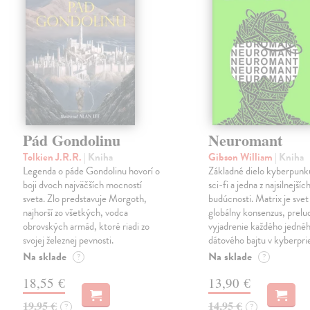
Pád Gondolinu
Neuromant
Tolkien J.R.R.
| Kniha
Gibson William
| Kniha
Legenda o páde Gondolinu hovorí o
Základné dielo kyberpunku
boji dvoch najväčších mocností
sci-fi a jedna z najsilnejších
sveta. Zlo predstavuje Morgoth,
budúcnosti. Matrix je svet
najhorší zo všetkých, vodca
globálny konsenzus, prelu
obrovských armád, ktoré riadi zo
vyjadrenie každého jedné
svojej železnej pevnosti.
dátového bajtu v kyberpri
Na sklade
Na sklade
?
?
18,55 €
13,90 €
19,95 €
14,95 €
?
?