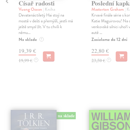
é
Císař radosti
Poslední kapk
Vuong Ocean
| Kniha
Masterton Graham
| K
Devatenáctiletý Hai stojí na
Krvavé finále série s k
mostě v dešti a přemýšlí, jestli má
Katie Maguirovou! Na 
ještě smysl žít. V tu chvíli k
venkovské silnici uhoří
němu...
autě ...
Na sklade
Zasielame do 12 dní
?
19,39 €
22,80 €
19,99 €
23,50 €
?
?
na sklade