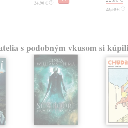
24,90 €
?
23,50 €
?
atelia s podobným vkusom si kúpili