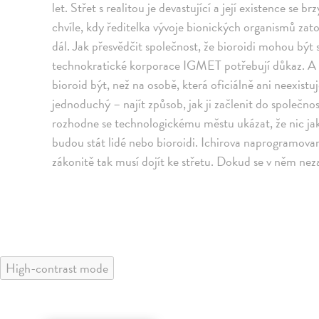
let. Střet s realitou je devastující a její existence se
chvíle, kdy ředitelka vývoje bionických organismů za
dál. Jak přesvědčit společnost, že bioroidi mohou být s
technokratické korporace IGMET potřebují důkaz. A 
bioroid být, než na osobě, která oficiálně ani neexistuj
jednoduchý – najít způsob, jak ji začlenit do společnos
rozhodne se technologickému městu ukázat, že nic jako 
budou stát lidé nebo bioroidi. Ichirova naprogramovan
zákonitě tak musí dojít ke střetu. Dokud se v něm nez
High-contrast mode