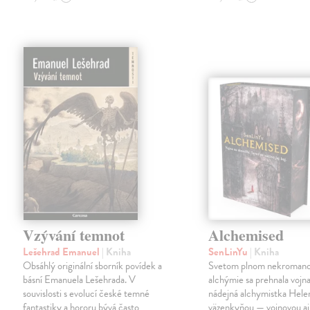
Vzývání temnot
Alchemised
Lešehrad Emanuel
| Kniha
SenLinYu
| Kniha
Obsáhlý originální sborník povídek a
Svetom plnom nekromanc
básní Emanuela Lešehrada. V
alchýmie sa prehnala vojna
souvislosti s evolucí české temné
nádejná alchymistka Helen
fantastiky a hororu bývá často
väzenkyňou — vojnovou aj 