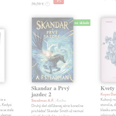
30,50 €
?
na sklade
Skandar a Prvý
Kvety
jazdec 2
Keyes Da
ie a
Kultový ro
Steadman A.F.
| Kniha
. Kedysi
storočia, 
Druhý diel obľúbenej série konečne
a sa stala
klasiku am
prichádza! Skandar Smith už nemusí
vlastnej
inšpiroval
snívať, dosiahol to, po čom