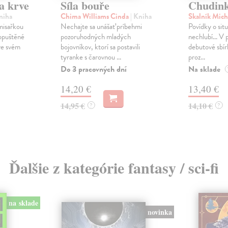
a krve
Síla bouře
Chudink
niha
Chima Williams Cinda
| Kniha
Skalník Mich
omisařkou
Nechajte sa unášať príbehmi
Povídky o situ
opuštěné
pozoruhodných mladých
nechlubí... V 
 ve svém
bojovníkov, ktorí sa postavili
debutové sbír
tyranke s čarovnou ...
proz...
Do 3 pracovných dní
Na sklade
14,20 €
13,40 €
14,95 €
14,10 €
?
?
Ďalšie z kategórie fantasy / sci-fi
na sklade
novinka