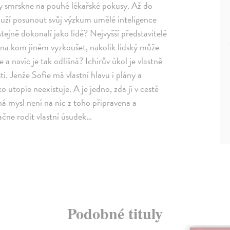
 brzy smrskne na pouhé lékařské pokusy. Až do
touží posunout svůj výzkum umělé inteligence
tejně dokonalí jako lidé? Nejvyšší představitelé
na kom jiném vyzkoušet, nakolik lidský může
e a navíc je tak odlišná? Ichirův úkol je vlastně
ti. Jenže Sofie má vlastní hlavu i plány a
utopie neexistuje. A je jedno, zda jí v cestě
á mysl není na nic z toho připravena a
ačne rodit vlastní úsudek…
Podobné tituly