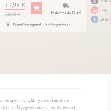
Pridať d
19,98 €
Odporu
Zasielame do 12 dní
20,60 €
?
Zdielať
Pozrieť dostupnosť v kníhkupectvách
oslova vše. Svět, který znala. Lidi, které
strávila v kryogenní stázi víc než sto šedesát