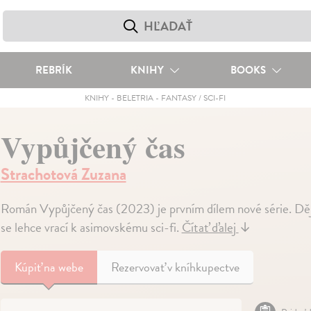
REBRÍK
KNIHY
BOOKS
KNIHY
-
BELETRIA
-
FANTASY / SCI-FI
Vypůjčený čas
Strachotová Zuzana
Román Vypůjčený čas (2023) je prvním dílem nové série. Děj
se lehce vrací k asimovskému sci-fi.
Čítať ďalej
↓
Kúpiť
na webe
Rezervovať v kníhkupectve