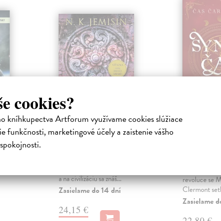
še cookies?
ho kníhkupectva Artforum využívame cookies slúžiace
Obelisková brána
Čas čaro
e funkčnosti, marketingové účely a zaistenie vášho
Syn čas
Kniha
Jemisin N.K.
| Kniha
spokojnosti.
Poslední
TAKTO VYZERÁ KONIEC
Harknessová
umírající
SVETA... TEN POSLEDNÝ.
Co je třeba, a
nový
Obdobie konca je čoraz temnejšie
upír? Na boji
a na civilizáciu sa znáš...
revoluce se 
Clermont setk
Zasielame do 14 dní
Zasielame d
24,15 €
22,80 €