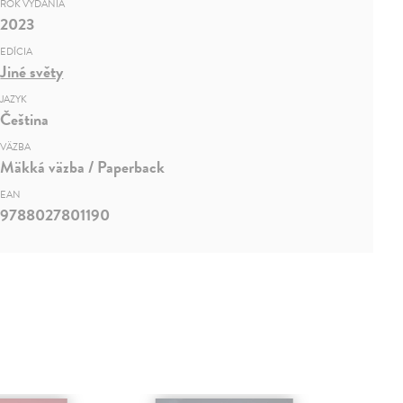
ROK VYDANIA
2023
EDÍCIA
Jiné světy
JAZYK
Čeština
VÄZBA
Mäkká väzba / Paperback
EAN
9788027801190