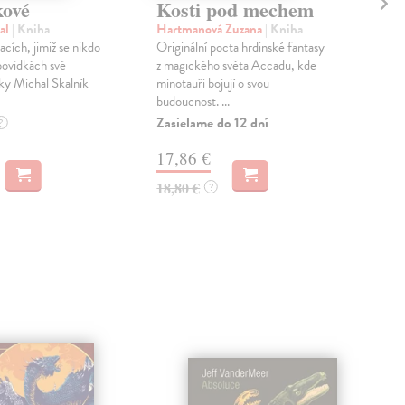
ové
Kosti pod mechem
Ok
al
| Kniha
Hartmanová Zuzana
| Kniha
Har
acích, jimiž se nikdo
Originální pocta hrdinské fantasy
Dru
povídkách své
z magického světa Accadu, kde
tril
ky Michal Skalník
minotauři bojují o svou
boho
budoucnost. ...
pero
Zasielame do 12 dní
Zas
?
17,86 €
16
18,80 €
17,
?