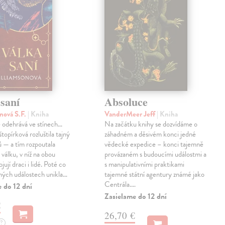
saní
Absoluce
nová S.F.
| Kniha
VanderMeer Jeff
| Kniha
 odehrává ve stínech…
Na začátku knihy se dozvídáme o
topírková rozluštila tajný
záhadném a děsivém konci jedné
ů — a tím rozpoutala
vědecké expedice – konci tajemně
válku, v níž na obou
provázaném s budoucími událostmi a
jují draci i lidé. Poté co
s manipulativními praktikami
ných událostech unikla…
tajemné státní agentury známé jako
Centrála.…
 do 12 dní
Zasielame do 12 dní
€
26,70 €
?