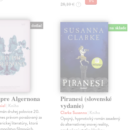
28,10 €
?
dotlač
na sklade
 pre Algernona
Piranesi (slovenské
vydanie)
niel
| Kniha
mán druhej polovice 20.
Clarke Susanna
| Kniha
dnes právom považovaný za
Opojný, hypnotický román zasadený
erickej literatúry, ktorá
do alternatívnej snovej reality,
a množstvo filmových,
predurčený stať sa klasikou