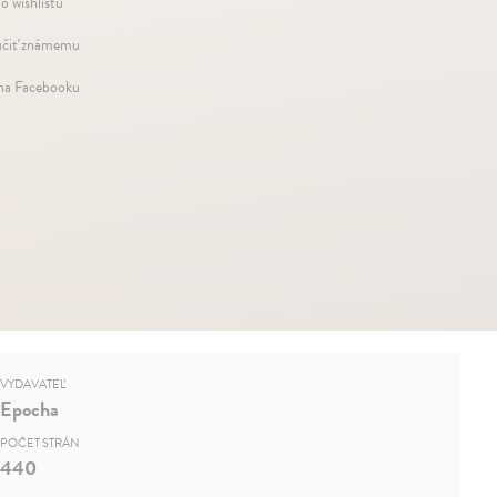
o wishlistu
čiť známemu
 na Facebooku
VYDAVATEĽ
Epocha
POČET STRÁN
440