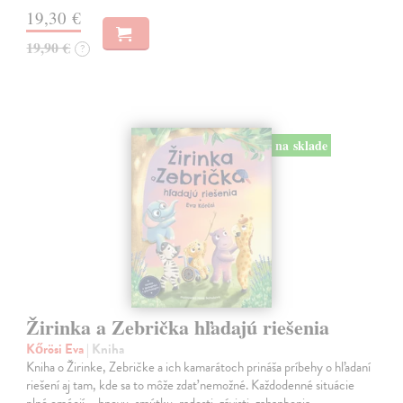
19,30 €
19,90 €
?
na sklade
Žirinka a Zebrička hľadajú riešenia
Kőrösi Eva
| Kniha
Kniha o Žirinke, Zebričke a ich kamarátoch prináša príbehy o hľadaní
riešení aj tam, kde sa to môže zdať nemožné. Každodenné situácie