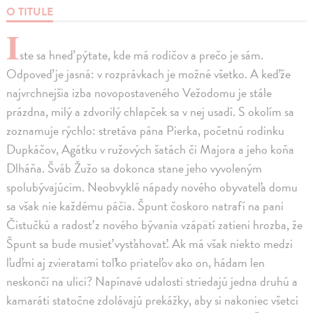
O TITULE
I
ste sa hneď pýtate, kde má rodičov a prečo je sám.
Odpoveď je jasná: v rozprávkach je možné všetko. A keďže
najvrchnejšia izba novopostaveného Vežodomu je stále
prázdna, milý a zdvorilý chlapček sa v nej usadí. S okolím sa
zoznamuje rýchlo: stretáva pána Pierka, početnú rodinku
Dupkáčov, Agátku v ružových šatách či Majora a jeho koňa
Dlháňa. Šváb Žužo sa dokonca stane jeho vyvoleným
spolubývajúcim. Neobvyklé nápady nového obyvateľa domu
sa však nie každému páčia. Špunt čoskoro natrafí na pani
Čistučkú a radosť z nového bývania vzápätí zatieni hrozba, že
Špunt sa bude musieť vysťahovať. Ak má však niekto medzi
ľuďmi aj zvieratami toľko priateľov ako on, hádam len
neskončí na ulici? Napínavé udalosti striedajú jedna druhú a
kamaráti statočne zdolávajú prekážky, aby si nakoniec všetci