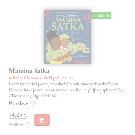
na sklade
Mamina šatka
Adichie Chimamanda Ngozi
| Kniha
Poetická a nežná pocta jednoduchým radostiam rodinného života.
Mamina šatka je debutovou detskou knižkou nigérijskej spisovateľky
Chimamandy Ngozi Adichie.
Na sklade
?
14,25 €
15,00 €
?