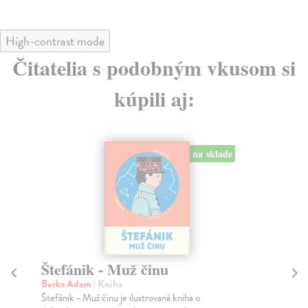
High-contrast mode
Čitatelia s podobným vkusom si
kúpili aj:
na sklade
Štefánik - Muž činu
R
Š
Berka Adam
| Kniha
Štefánik - Muž činu je ilustrovaná kniha o
En