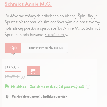
Schmidt Annie M.G.
Po dôverne známych príbehoch obľúbenej Špinušky je
Špunt z Vežodomu ďalším oceňovaným dielom z tvorby
holandskej poetky a spisovateľky Annie M. G. Schmidt.
Špunt si hľadá bývanie.
Čítať ďalej
↓
Kúpiť
Rezervovať v kníhkupectve
19,39 €
19,99 €
?
Na sklade – Zasielame nasledujúci pracovný deň
?
Pozrieť dostupnosť v kníhkupectvách