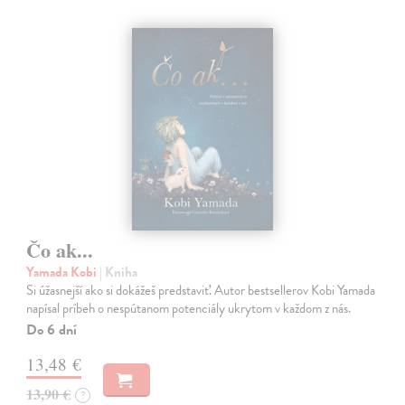
Čo ak...
Yamada Kobi
| Kniha
Si úžasnejší ako si dokážeš predstaviť. Autor bestsellerov Kobi Yamada
napísal príbeh o nespútanom potenciály ukrytom v každom z nás.
Do 6 dní
13,48 €
13,90 €
?