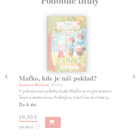
Podobné tituly
Maťko, kde je náš poklad?
J
Janková Martina
| Kniha
Zel
V pokračovaní príbehu bude Maťko so svojím bratom
Kni
Teom a sesternicou Andrejkou tráviť čas na chate p...
nie
Do 4 dní
Do
19,30 €
17
19,90 €
18
?