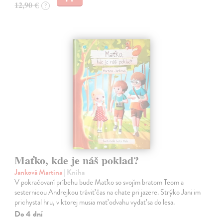
12,90 €
?
Maťko, kde je náš poklad?
Janková Martina
| Kniha
V pokračovaní príbehu bude Maťko so svojím bratom Teom a
sesternicou Andrejkou tráviť čas na chate pri jazere. Strýko Jani im
prichystal hru, v ktorej musia mať odvahu vydať sa do lesa.
Do 4 dní