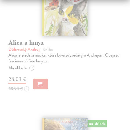
Alica a hmyz
Dúbravský Andrej
| Kniha
Alica je zvedavá mačka, ktorá býva so zvedavým Andrejom. Obaja sú
fascinovaní ríšou hmyzu.
Na sklade
?
28,03 €
28,90 €
?
na sklade