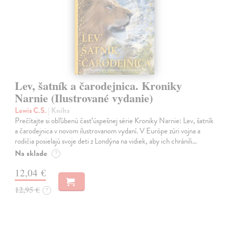
Lev, šatník a čarodejnica. Kroniky
Narnie (Ilustrované vydanie)
Lewis C.S.
| Kniha
Prečítajte si obľúbenú časť úspešnej série Kroniky Narnie: Lev, šatník
a čarodejnica v novom ilustrovanom vydaní. V Európe zúri vojna a
rodičia posielajú svoje deti z Londýna na vidiek, aby ich chránili…
Na sklade
?
12,04 €
12,95 €
?