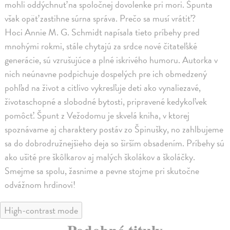
mohli oddýchnuť na spoločnej dovolenke pri mori. Špunta
však opäť zastihne súrna správa. Prečo sa musí vrátiť?
Hoci Annie M. G. Schmidt napísala tieto príbehy pred
mnohými rokmi, stále chytajú za srdce nové čitateľské
generácie, sú vzrušujúce a plné iskrivého humoru. Autorka v
nich neúnavne podpichuje dospelých pre ich obmedzený
pohľad na život a citlivo vykresľuje deti ako vynaliezavé,
životaschopné a slobodné bytosti, pripravené kedykoľvek
pomôcť. Špunt z Vežodomu je skvelá kniha, v ktorej
spoznávame aj charaktery postáv zo Špinušky, no zahlbujeme
sa do dobrodružnejšieho deja so širším obsadením. Príbehy sú
ako ušité pre škôlkarov aj malých školákov a školáčky.
Smejme sa spolu, žasnime a pevne stojme pri skutočne
odvážnom hrdinovi!
High-contrast mode