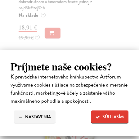
dobrodružnom a činorodom živote jednej z
Špu
najdôležitejších...
báb
kra.
Na sklade
?
Za
18,91 €
12
19,90 €
?
12
Príjmete naše cookies?
Ďalšie z kategórie knihy pre deti
K prevádzke internetového kníhkupectva Artforum
využívame cookies slúžiace na zabezpečenie a meranie
od 4 do 6 rokov
funkčnosti, marketingové účely a zaistenie vášho
maximálneho pohodlia a spokojnosti.
NASTAVENIA
SÚHLASÍM
na sklade