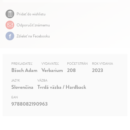
Pridať do wishlistu
Odporučiť známemu
Zdielať na Facebooku
PREKLADATEĽ
VYDAVATEĽ
POČET STRÁN
ROK VYDANIA
Bžoch Adam
Verbarium
208
2023
JAZYK
VÄZBA
Slovenčina
Tvrdá väzba / Hardback
EAN
9788082190963