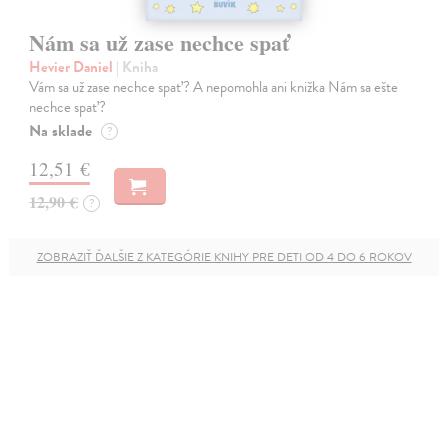
Nám sa už zase nechce spať
Hevier Daniel
| Kniha
Vám sa už zase nechce spať? A nepomohla ani knižka Nám sa ešte
nechce spať?
Na sklade
?
12,51 €
12,90 €
?
ZOBRAZIŤ ĎALŠIE Z KATEGÓRIE KNIHY PRE DETI OD 4 DO 6 ROKOV