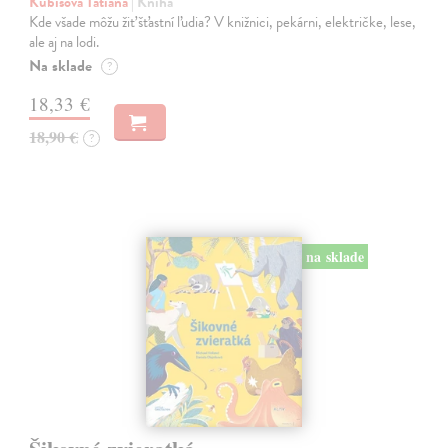
Kubišová Tatiana
| Kniha
Kde všade môžu žiť šťastní ľudia? V knižnici, pekárni, električke, lese,
ale aj na lodi.
Na sklade
?
18,33 €
18,90 €
?
na sklade