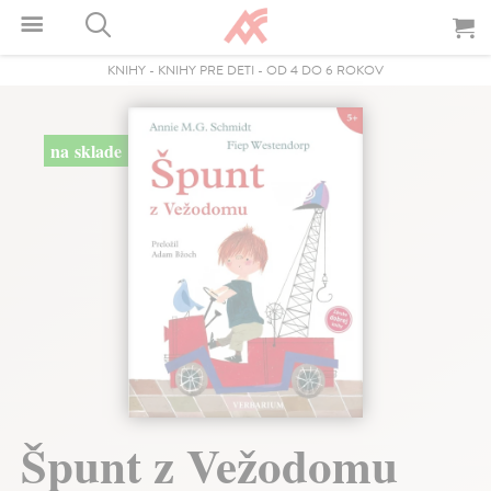
KNIHY
-
KNIHY PRE DETI
-
OD 4 DO 6 ROKOV
na sklade
Špunt z Vežodomu