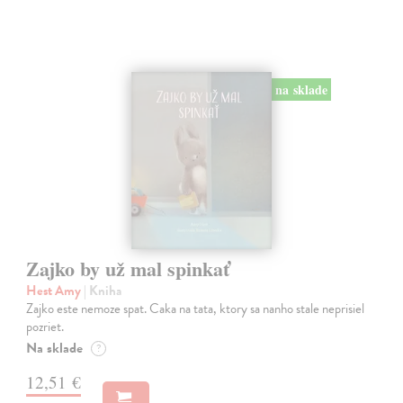
na sklade
Zajko by už mal spinkať
Hest Amy
| Kniha
Zajko este nemoze spat. Caka na tata, ktory sa nanho stale neprisiel
pozriet.
Na sklade
?
12,51 €