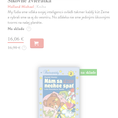
Šikovné zvieratká
Holland Michael
| Kniha
My ľudia sme vďaka svojej inteligencii ovládli takmer každý kút Zeme
a vybrali sme sa aj do vesmíru. No zďaleka nie sme jedinými šikovnými
tvormi na našej planéte.
Na sklade
?
16,06 €
16,90 €
?
na sklade