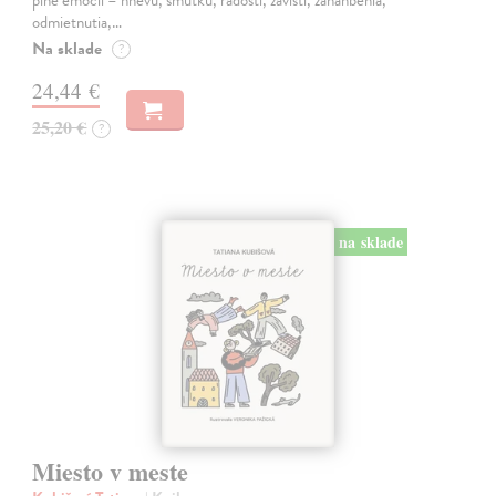
plné emócií – hnevu, smútku, radosti, závisti, zahanbenia,
odmietnutia,…
Na sklade
?
24,44 €
25,20 €
?
na sklade
Miesto v meste