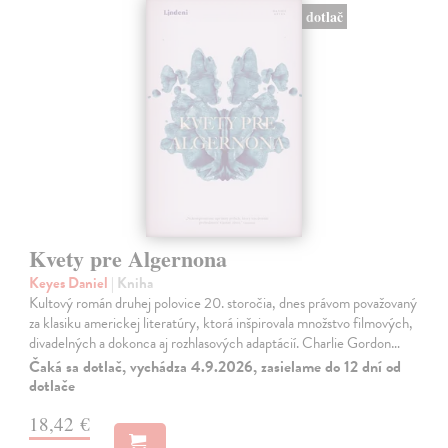
dotlač
Kvety pre Algernona
Keyes Daniel
| Kniha
Kultový román druhej polovice 20. storočia, dnes právom považovaný
za klasiku americkej literatúry, ktorá inšpirovala množstvo filmových,
divadelných a dokonca aj rozhlasových adaptácií. Charlie Gordon…
Čaká sa dotlač, vychádza 4.9.2026, zasielame do 12 dní od
dotlače
18,42 €