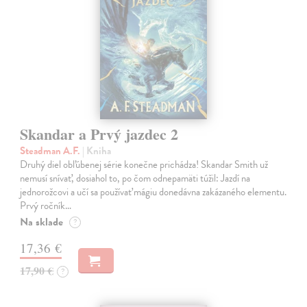
Skandar a Prvý jazdec 2
Steadman A.F.
| Kniha
Druhý diel obľúbenej série konečne prichádza! Skandar Smith už
nemusí snívať, dosiahol to, po čom odnepamäti túžil: Jazdí na
jednorožcovi a učí sa používať mágiu donedávna zakázaného elementu.
Prvý ročník…
Na sklade
?
17,36 €
17,90 €
?