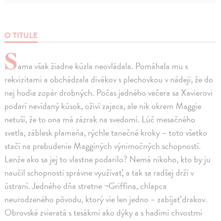
O TITULE
S
ama však žiadne kúzla neovládala. Pomáhala mu s
rekvizitami a obchádzala divákov s plechovkou v nádeji, že do
nej hodia zopár drobných. Počas jedného večera sa Xavierovi
podarí nevídaný kúsok, oživí zajaca, ale nik okrem Maggie
netuší, že to ona má zázrak na svedomí. Lúč mesačného
svetla, záblesk plameňa, rýchle tanečné kroky – toto všetko
stačí na prebudenie Magginých výnimočných schopností.
Lenže ako sa jej to vlastne podarilo? Nemá nikoho, kto by ju
naučil schopnosti správne využívať, a tak sa radšej drží v
ústraní. Jedného dňa stretne ¬Griffina, chlapca
neurodzeného pôvodu, ktorý vie len jedno – zabíjať drakov.
Obrovské zvieratá s tesákmi ako dýky a s hadími chvostmi