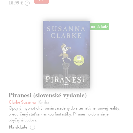
18,99 €
?
na sklade
Piranesi (slovenské vydanie)
Clarke Susanna
| Kniha
Opojný, hypnotický román zasadený do alternatívnej snovej reality,
predurčený stať sa klasikou fantastiky. Piranesiho dom nie je
obyčajná budova.
Na sklade
?