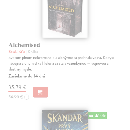
Alchemised
SenLinYu
| Kniha
Svetom plnom nekromancie a alchýmie sa prehnala vojna. Kedysi
nádejná alchymistka Helena sa stala väzenkyňou — vojnovou aj
vlastnej mysle.
Zasielame do 14 dní
35,79 €
36,90 €
?
na sklade