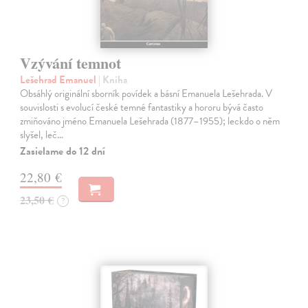
Vzývání temnot
Lešehrad Emanuel
| Kniha
Obsáhlý originální sborník povídek a básní Emanuela Lešehrada. V
souvislosti s evolucí české temné fantastiky a hororu bývá často
zmiňováno jméno Emanuela Lešehrada (1877–1955); leckdo o něm
slyšel, leč…
Zasielame do 12 dní
22,80 €
23,50 €
?