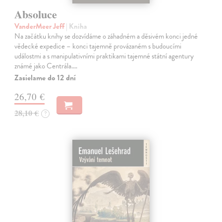
Absoluce
VanderMeer Jeff
| Kniha
Na začátku knihy se dozvídáme o záhadném a děsivém konci jedné
vědecké expedice – konci tajemně provázaném s budoucími
událostmi a s manipulativními praktikami tajemné státní agentury
známé jako Centrála.…
Zasielame do 12 dní
26,70 €
28,10 €
?