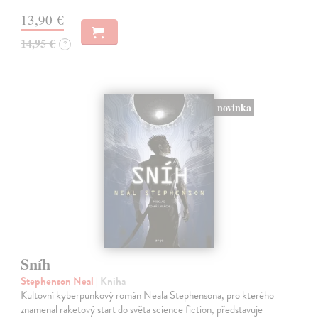
13,90 €
14,95 €
?
novinka
Sníh
Stephenson Neal
| Kniha
Kultovní kyberpunkový román Neala Stephensona, pro kterého
znamenal raketový start do světa science fiction, představuje