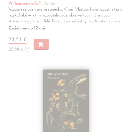
Williamsonová S.F.
| Kniha
Vzpoura se odehrává ve stínech… Vivien Vlaštopírková rozluštila tajný
jazyk draků — a tím rozpoutala občanskou válku, v níž na obou
stranách bojují draci i lidé. Poté co po nešťastných událostech unikla…
Zasielame do 12 dní
24,51 €
25,80 €
?