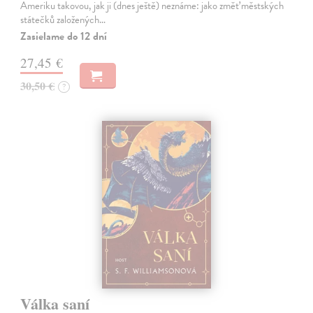
Ameriku takovou, jak ji (dnes ještě) neznáme: jako změť městských
státečků založených…
Zasielame do 12 dní
27,45 €
30,50 €
?
Válka saní