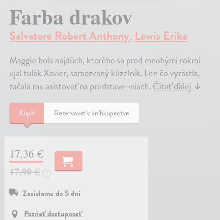
Farba drakov
Salvatore Robert Anthony
,
Lewis Erika
Maggie bola najdúch, ktorého sa pred mnohými rokmi
ujal tulák Xavier, samozvaný kúzelník. Len čo vyrástla,
začala mu asistovať na predstave¬niach.
Čítať ďalej
↓
Kúpiť
Rezervovať v kníhkupectve
17,36 €
17,90 €
?
Zasielame do 5 dní
Pozrieť dostupnosť