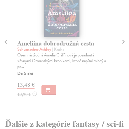
Ameliina dobrodružná cesta
K
Schumacher Ashley
| Kniha
We
Osemnásťročná Amelia Griffinová je posadnutá
Tam
slávnymi Ormanskými kronikami, ktoré napísal mladý a
dob
po...
rast
Do 5 dní
Na
13,48 €
15
13,90 €
16
?
Ďalšie z kategórie fantasy / sci-fi