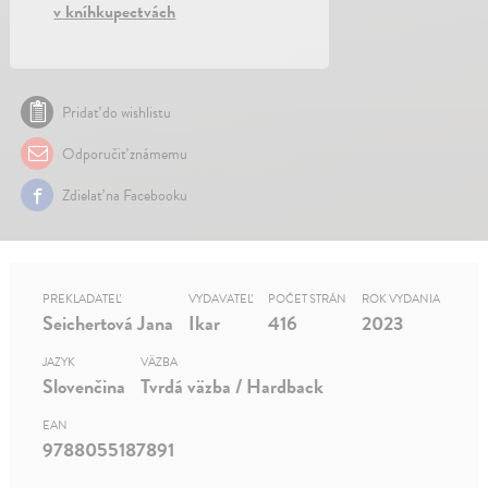
v kníhkupectvách
Pridať do wishlistu
Odporučiť známemu
Zdielať na Facebooku
PREKLADATEĽ
VYDAVATEĽ
POČET STRÁN
ROK VYDANIA
Seichertová Jana
Ikar
416
2023
JAZYK
VÄZBA
Slovenčina
Tvrdá väzba / Hardback
EAN
9788055187891