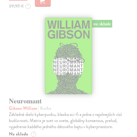
19,95 €
?
na sklade
Neuromant
Gibson William
| Kniha
Základné dielo kyberpunku, klasika sci-fi a jedna z najsilnejších vízií
budúcnosti. Matrix je svet vo svete, globálny konsenzus, prelud,
vyjadrenie každého jedného dátového bajtu v kyberpriestore.
Na sklade
?