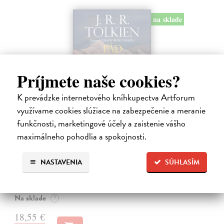
na sklade
Príjmete naše cookies?
K prevádzke internetového kníhkupectva Artforum
využívame cookies slúžiace na zabezpečenie a meranie
funkčnosti, marketingové účely a zaistenie vášho
maximálneho pohodlia a spokojnosti.
Pád Gondolinu
Tolkien J.R.R.
| Kniha
NASTAVENIA
SÚHLASÍM
Legenda o páde Gondolinu hovorí o boji dvoch najväčších mocností
sveta. Zlo predstavuje Morgoth, najhorší zo všetkých, vodca
obrovských armád, ktoré riadi zo svojej železnej pevnosti.
Na sklade
?
18,55 €