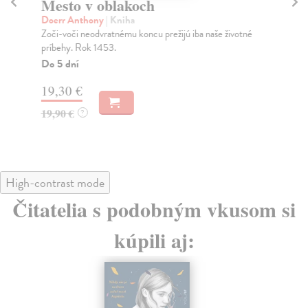
Mesto v oblakoch
K
Doerr Anthony
| Kniha
Le
Zoči-voči neodvratnému koncu prežijú iba naše životné
V k
príbehy. Rok 1453.
piv
Do 5 dní
Na
19,30 €
31
19,90 €
32
?
High-contrast mode
Čitatelia s podobným vkusom si
kúpili aj: