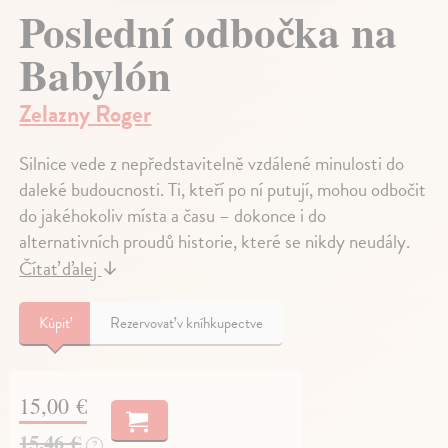
Poslední odbočka na
Babylón
Zelazny Roger
Silnice vede z nepředstavitelně vzdálené minulosti do
daleké budoucnosti. Ti, kteří po ní putují, mohou odbočit
do jakéhokoliv místa a času – dokonce i do
alternativních proudů historie, které se nikdy neudály.
Čítať ďalej
↓
Kúpiť
Rezervovať v kníhkupectve
15,00 €
15,46 €
?