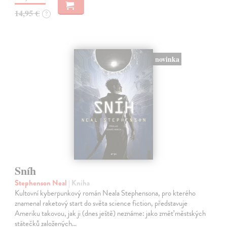
14,95 €
?
novinka
Sníh
Stephenson Neal
| Kniha
Kultovní kyberpunkový román Neala Stephensona, pro kterého
znamenal raketový start do světa science fiction, představuje
Ameriku takovou, jak ji (dnes ještě) neznáme: jako změť městských
státečků založených…