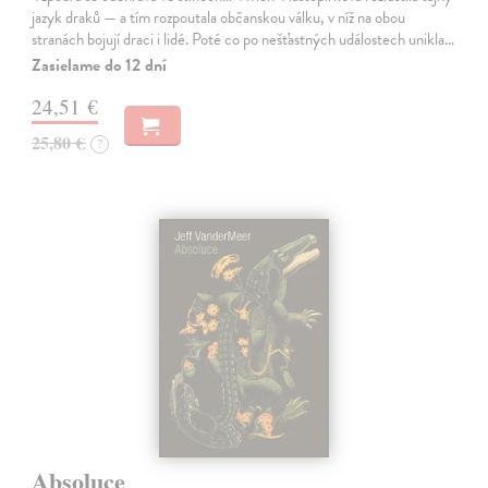
jazyk draků — a tím rozpoutala občanskou válku, v níž na obou
stranách bojují draci i lidé. Poté co po nešťastných událostech unikla…
Zasielame do 12 dní
24,51 €
25,80 €
?
Absoluce