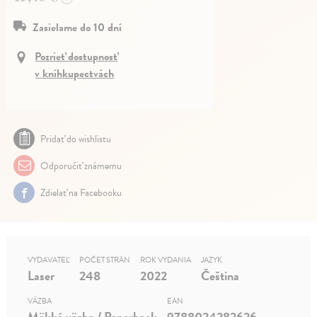
Zasielame do 10 dní
Pozrieť dostupnosť
v kníhkupectvách
Pridať do wishlistu
Odporučiť známemu
Zdielať na Facebooku
VYDAVATEĽ
POČET STRÁN
ROK VYDANIA
JAZYK
Laser
248
2022
Čeština
VÄZBA
EAN
Mäkká väzba / Paperback
9788024282626