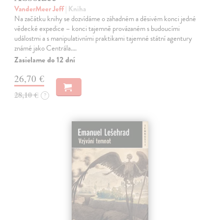
VanderMeer Jeff
| Kniha
Na začátku knihy se dozvídáme o záhadném a děsivém konci jedné
vědecké expedice – konci tajemně provázaném s budoucími
událostmi a s manipulativními praktikami tajemné státní agentury
známé jako Centrála.…
Zasielame do 12 dní
26,70 €
28,10 €
?