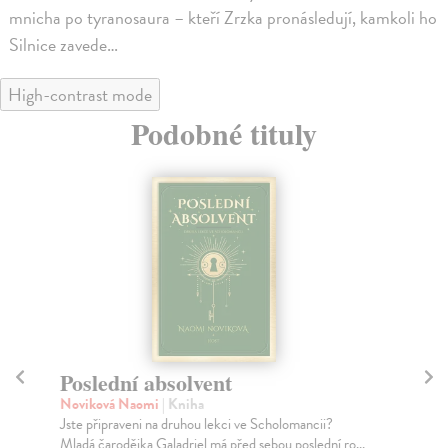
mnicha po tyranosaura – kteří Zrzka pronásledují, kamkoli ho
Silnice zavede…
High-contrast mode
Podobné tituly
Poslední jednorožec
P
tř
Beagle Peter S.
| Kniha
Poslední jednorožec, slavná kniha Petera S. Beagla plná
Ab
poetiky, čar a kouzel, v sobě skrývá také sp...