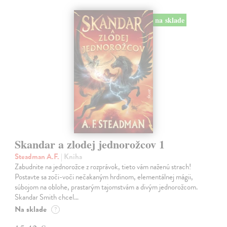
na sklade
Skandar a zlodej jednorožcov 1
Steadman A.F.
| Kniha
Zabudnite na jednorožce z rozprávok, tieto vám naženú strach!
Postavte sa zoči-voči nečakaným hrdinom, elementálnej mágii,
súbojom na oblohe, prastarým tajomstvám a divým jednorožcom.
Skandar Smith chcel…
Na sklade
?