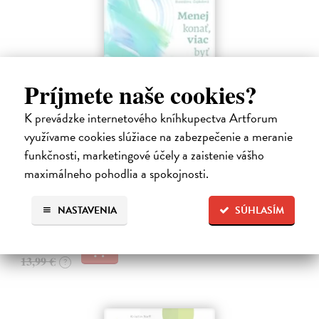
Príjmete naše cookies?
K prevádzke internetového kníhkupectva Artforum
využívame cookies slúžiace na zabezpečenie a meranie
Menej konať, viac byť
funkčnosti, marketingové účely a zaistenie vášho
Gajdošová Stanislava
| Kniha
maximálneho pohodlia a spokojnosti.
Strávila som roky vo väzení, žila som v zajatí výkonu. Vlastnú hodnotu
som nachádzala v tom, koľko toho zvládnem.
Dodávateľ nemá titul na sklade. Dodanie do cca. 30 dní.
NASTAVENIA
SÚHLASÍM
13,29 €
13,99 €
?