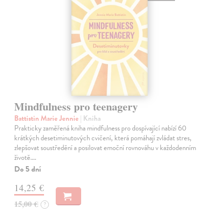
Mindfulness pro teenagery
Battistin Marie Jennie
| Kniha
Prakticky zaměřená kniha mindfulness pro dospívající nabízí 60
krátkých desetiminutových cvičení, která pomáhají zvládat stres,
zlepšovat soustředění a posilovat emoční rovnováhu v každodenním
životě.…
Do 5 dní
14,25 €
15,00 €
?