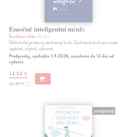
Emočně inteligentní m(už)
Ševčíková Jitka
| Kniha
Tahle kniha je takový záchranný kruh. Záchranný kruh pro muže
úspěšné, chytré, výkonné.
Predpredaj, vychádza 1.9.2026, zasielame do 12 dní od
vydania
14,84 €
16,49 €
?
predpredaj