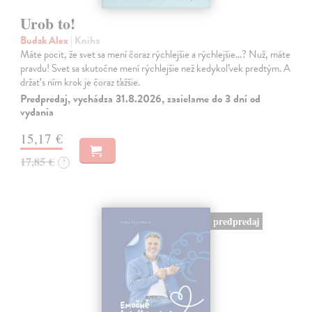
Urob to!
Budak Alex
| Kniha
Máte pocit, že svet sa mení čoraz rýchlejšie a rýchlejšie…? Nuž, máte
pravdu! Svet sa skutočne mení rýchlejšie než kedykoľvek predtým. A
držať s ním krok je čoraz ťažšie.
Predpredaj, vychádza 31.8.2026, zasielame do 3 dní od
vydania
15,17 €
17,85 €
?
predpredaj