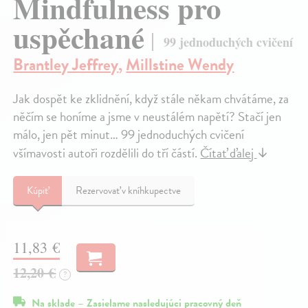
Mindfulness pro
uspěchané
99 jednoduchých cvičení
Brantley Jeffrey
,
Millstine Wendy
Jak dospět ke zklidnění, když stále někam chvátáme, za
něčím se honíme a jsme v neustálém napětí? Stačí jen
málo, jen pět minut… 99 jednoduchých cvičení
všímavosti autoři rozdělili do tří částí.
Čítať ďalej
↓
Kúpiť
Rezervovať v kníhkupectve
11,83 €
12,20 €
?
Na sklade – Zasielame nasledujúci pracovný deň