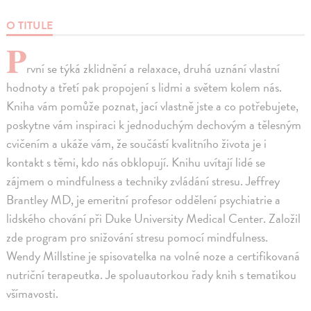
O TITULE
P
rvní se týká zklidnění a relaxace, druhá uznání vlastní
hodnoty a třetí pak propojení s lidmi a světem kolem nás.
Kniha vám pomůže poznat, jací vlastně jste a co potřebujete,
poskytne vám inspiraci k jednoduchým dechovým a tělesným
cvičením a ukáže vám, že součástí kvalitního života je i
kontakt s těmi, kdo nás obklopují. Knihu uvítají lidé se
zájmem o mindfulness a techniky zvládání stresu. Jeffrey
Brantley MD, je emeritní profesor oddělení psychiatrie a
lidského chování při Duke University Medical Center. Založil
zde program pro snižování stresu pomocí mindfulness.
Wendy Millstine je spisovatelka na volné noze a certifikovaná
nutriční terapeutka. Je spoluautorkou řady knih s tematikou
všímavosti.