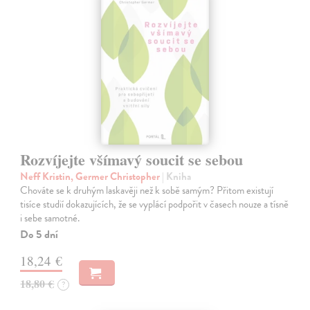
Rozvíjejte všímavý soucit se sebou
Neff Kristin, Germer Christopher
| Kniha
Chováte se k druhým laskavěji než k sobě samým? Přitom existují
tisíce studií dokazujících, že se vyplácí podpořit v časech nouze a tísně
i sebe samotné.
Do 5 dní
18,24 €
18,80 €
?