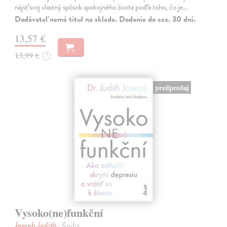
nájsť svoj vlastný spôsob spokojného života podľa toho, čo je…
Dodávateľ nemá titul na sklade. Dodanie do cca. 30 dní.
13,57 €
13,99 €
?
predpredaj
Vysoko(ne)funkční
Joseph Judith
| Kniha