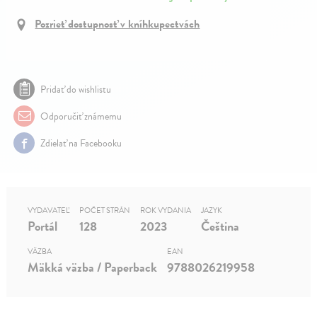
Pozrieť dostupnosť v kníhkupectvách
Pridať do wishlistu
Odporučiť známemu
Zdielať na Facebooku
VYDAVATEĽ
POČET STRÁN
ROK VYDANIA
JAZYK
Portál
128
2023
Čeština
VÄZBA
EAN
Mäkká väzba / Paperback
9788026219958