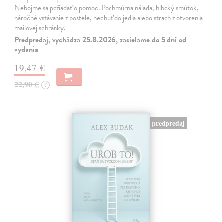
Nebojme sa požiadať o pomoc. Pochmúrna nálada, hlboký smútok,
náročné vstávanie z postele, nechuť do jedla alebo strach z otvorenia
mailovej schránky.
Predpredaj, vychádza 25.8.2026, zasielame do 5 dní od
vydania
19,47 €
22,90 €
?
predpredaj