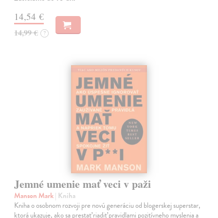
14,54 €
14,99 €
?
Jemné umenie mať veci v paži
Manson Mark
| Kniha
Kniha o osobnom rozvoji pre novú generáciu od blogerskej superstar,
ktorá ukazuje, ako sa prestať riadiť pravidlami pozitívneho myslenia a