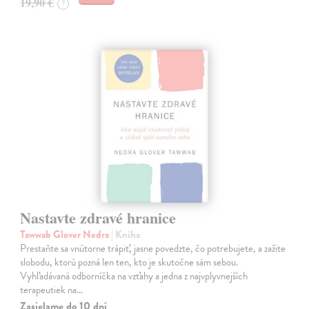
19,90 €
?
Nastavte zdravé hranice
Tawwab Glover Nedra
| Kniha
Prestaňte sa vnútorne trápiť, jasne povedzte, čo potrebujete, a zažite
slobodu, ktorú pozná len ten, kto je skutočne sám sebou.
Vyhľadávaná odborníčka na vzťahy a jedna z najvplyvnejších
terapeutiek na…
Zasielame do 10 dní