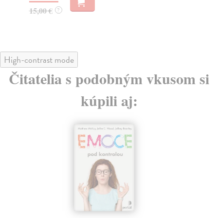
12,60 €
12
?
High-contrast mode
Čitatelia s podobným vkusom si
kúpili aj:
novinka