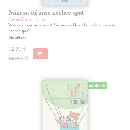
Nám sa už zase nechce spať
Hevier Daniel
| Kniha
Vám sa už zase nechce spať? A nepomohla ani knižka Nám sa ešte
nechce spať?
Na sklade
12,51 €
12,90 €
?
na sklade