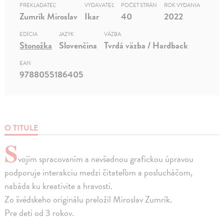
PREKLADATEĽ
VYDAVATEĽ
POČET STRÁN
ROK VYDANIA
Zumrík Miroslav
Ikar
40
2022
EDÍCIA
JAZYK
VÄZBA
Stonožka
Slovenčina
Tvrdá väzba / Hardback
EAN
9788055186405
O TITULE
S
vojím spracovaním a nevšednou grafickou úpravou
podporuje interakciu medzi čitateľom a poslucháčom,
nabáda ku kreativite a hravosti.
Zo švédskeho originálu preložil Miroslav Zumrík.
Pre deti od 3 rokov.