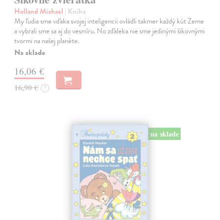
Holland Michael
| Kniha
My ľudia sme vďaka svojej inteligencii ovládli takmer každý kút Zeme
a vybrali sme sa aj do vesmíru. No zďaleka nie sme jedinými šikovnými
tvormi na našej planéte.
Na sklade
16,06 €
16,90 €
?
na sklade