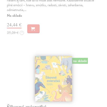
riešení aj tam, kde sa to môže zdať nemožné. Každodenné situácie
plné emócií – hnevu, smútku, radosti, závisti, zahanbenia,
odmietnutia,…
Na sklade
24,44 €
25,20 €
?
na sklade
Šikovné zvieratká