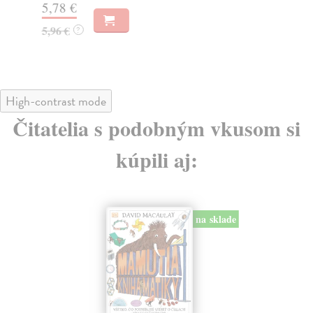
5,78 €
4,
5,96 €
?
High-contrast mode
Čitatelia s podobným vkusom si
kúpili aj:
na sklade