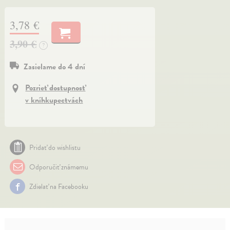
3,78 €
3,90 €
?
Zasielame do 4 dní
Pozrieť dostupnosť
v kníhkupectvách
Pridať do wishlistu
Odporučiť známemu
Zdielať na Facebooku