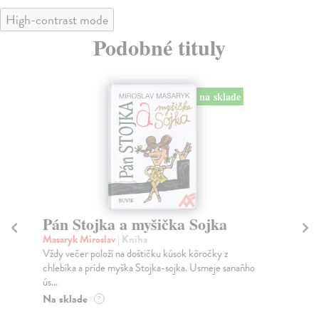
High-contrast mode
Podobné tituly
na sklade
Pán Stojka a myšička Sojka
Kn
Masaryk Miroslav
| Kniha
Sor
Vždy večer položí na doštičku kúsok kôročky z
Nád
chlebíka a príde myška Stojka-sojka. Usmeje sanaňho
Cap
ús...
Do
Na sklade
?
4,