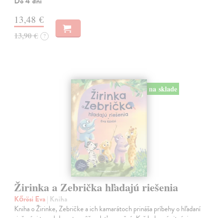
Do 4 dní
13,48 €
13,90 €
?
na sklade
Žirinka a Zebrička hľadajú riešenia
Kőrösi Eva
| Kniha
Kniha o Žirinke, Zebričke a ich kamarátoch prináša príbehy o hľadaní