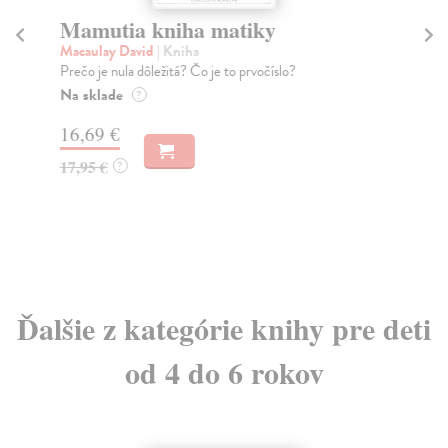
Mamutia kniha matiky
Ma
ne
Macaulay David
| Kniha
Prečo je nula dôležitá? Čo je to prvočíslo?
Di
Maľ
Na sklade
?
voľ
16,69 €
číta
Do
17,95 €
?
9,
9,
Ďalšie z kategórie knihy pre deti
od 4 do 6 rokov