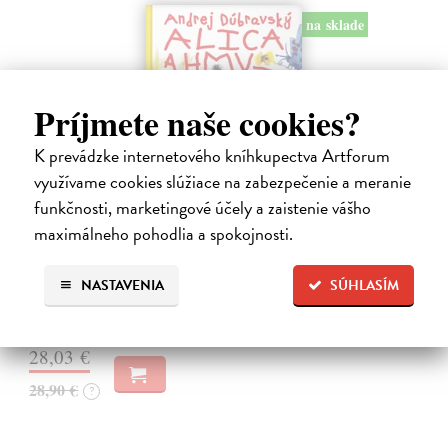
na sklade
Príjmete naše cookies?
K prevádzke internetového kníhkupectva Artforum
využívame cookies slúžiace na zabezpečenie a meranie
funkčnosti, marketingové účely a zaistenie vášho
Alica a hmyz
maximálneho pohodlia a spokojnosti.
Dúbravský Andrej
| Kniha
Alica je zvedavá mačka, ktorá býva so zvedavým Andrejom. Obaja sú
NASTAVENIA
SÚHLASÍM
fascinovaní ríšou hmyzu.
Na sklade
28,03 €
28,90 €
?