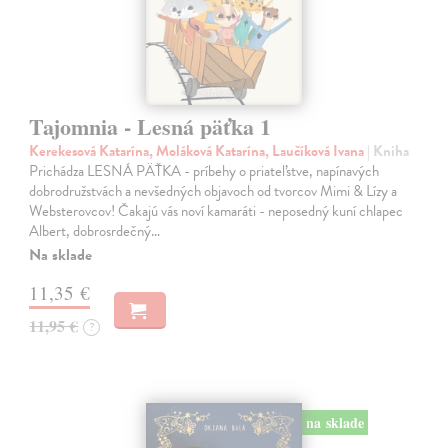
Tajomnia - Lesná päťka 1
Kerekesová Katarína, Moláková Katarína, Laučíková Ivana
| Kniha
Prichádza LESNÁ PÄŤKA - príbehy o priateľstve, napínavých
dobrodružstvách a nevšedných objavoch od tvorcov Mimi & Lízy a
Websterovcov! Čakajú vás noví kamaráti - neposedný kuní chlapec
Albert, dobrosrdečný…
Na sklade
11,35 €
11,95 €
?
na sklade