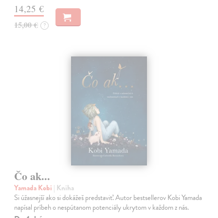
14,25 €
15,00 €
?
Čo ak...
Yamada Kobi
| Kniha
Si úžasnejší ako si dokážeš predstaviť. Autor bestsellerov Kobi Yamada
napísal príbeh o nespútanom potenciály ukrytom v každom z nás.