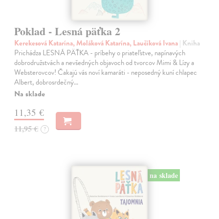
Poklad - Lesná päťka 2
Kerekesová Katarína, Moláková Katarína, Laučíková Ivana
| Kniha
Prichádza LESNÁ PÄŤKA - príbehy o priateľstve, napínavých
dobrodružstvách a nevšedných objavoch od tvorcov Mimi & Lízy a
Websterovcov! Čakajú vás noví kamaráti - neposedný kuní chlapec
Albert, dobrosrdečný…
Na sklade
11,35 €
11,95 €
?
na sklade