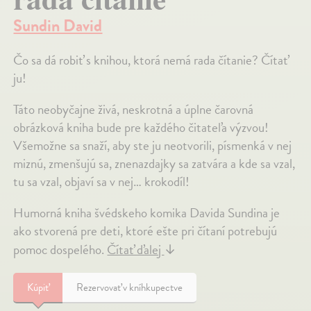
Sundin David
Čo sa dá robiť s knihou, ktorá nemá rada čítanie? Čítať
ju!
Táto neobyčajne živá, neskrotná a úplne čarovná
obrázková kniha bude pre každého čitateľa výzvou!
Všemožne sa snaží, aby ste ju neotvorili, písmenká v nej
miznú, zmenšujú sa, znenazdajky sa zatvára a kde sa vzal,
tu sa vzal, objaví sa v nej… krokodíl!
Humorná kniha švédskeho komika Davida Sundina je
ako stvorená pre deti, ktoré ešte pri čítaní potrebujú
pomoc dospelého.
Čítať ďalej
↓
Kúpiť
Rezervovať v kníhkupectve