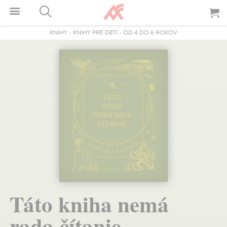
KNIHY
-
KNIHY PRE DETI
-
OD 4 DO 6 ROKOV
Táto kniha nemá
rada čítanie