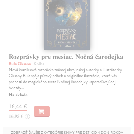
Rozprávky pre mesiac. Nočná čarodejka
Bula Oksana
| Kniha
Nová komiksová rozprávka známej ukrajinskej autorky a ilustrátorky
Oksany Bula spája pútavý príbeh a originálne ilustrácie, ktoré vás
prenesú do magického sveta Nočnej čarodejky usporadúvajúcej
hviezdy…
Na sklade
16,44 €
16,95 €
?
ZOBRAZIŤ ĎALŠIE Z KATEGÓRIE KNIHY PRE DETI OD 4 DO 6 ROKOV