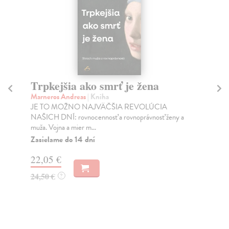
Trpkejšia ako smrť je žena
P
Marneros Andreas
| Kniha
Bor
JE TO MOŽNO NAJVÄČŠIA REVOLÚCIA
Tát
NAŠICH DNÍ: rovnocennosť a rovnoprávnosť ženy a
Bor
muža. Vojna a mier m...
Na
Zasielame do 14 dní
18
22,05 €
19
24,50 €
?