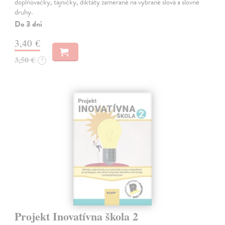
doplňovačky, tajničky, diktáty zamerané na vybrané slová a slovné
druhy.
Do 3 dní
3,40 €
3,50 €
?
Projekt Inovatívna škola 2