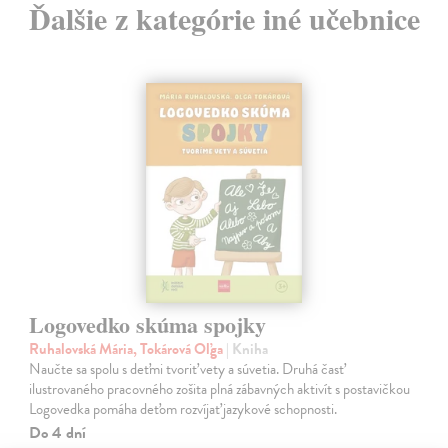
Ďalšie z kategórie iné učebnice
Logovedko skúma spojky
Ruhalovská Mária, Tokárová Oľga
| Kniha
Naučte sa spolu s deťmi tvoriť vety a súvetia. Druhá časť
ilustrovaného pracovného zošita plná zábavných aktivít s postavičkou
Logovedka pomáha deťom rozvíjať jazykové schopnosti.
Do 4 dní