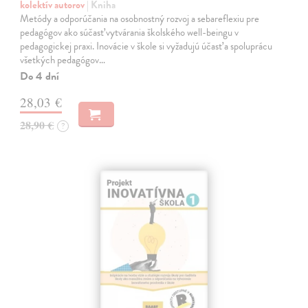
kolektív autorov
| Kniha
Metódy a odporúčania na osobnostný rozvoj a sebareflexiu pre
pedagógov ako súčasť vytvárania školského well-beingu v
pedagogickej praxi. Inovácie v škole si vyžadujú účasť a spoluprácu
všetkých pedagógov…
Do 4 dní
28,03 €
28,90 €
?