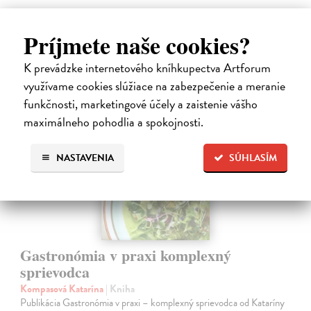
9,60 €
Príjmete naše cookies?
9,90 €
?
K prevádzke internetového kníhkupectva Artforum
využívame cookies slúžiace na zabezpečenie a meranie
funkčnosti, marketingové účely a zaistenie vášho
maximálneho pohodlia a spokojnosti.
NASTAVENIA
SÚHLASÍM
Gastronómia v praxi komplexný
sprievodca
Kompasová Katarína
| Kniha
Publikácia Gastronómia v praxi – komplexný sprievodca od Kataríny