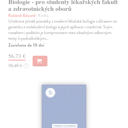
Biologie - pro studenty lékařských fakult
a zdravotnických oborů
Kočárek Eduard
| Kniha
Učebnice přináší poznatky z moderní lékařské biologie s důrazem na
genetiku a molekulární biologii a jejich aplikace v medicíně. Svým
rozsahem i podáním je kompromisem mezi obsažnými odbornými
texty (vysokoškolskými…
Zasielame do 10 dní
56,73 €
58,48 €
?