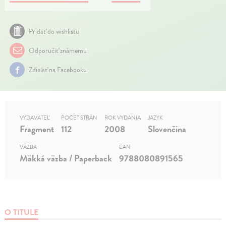
Pridať do wishlistu
Odporučiť známemu
Zdielať na Facebooku
VYDAVATEĽ
POČET STRÁN
ROK VYDANIA
JAZYK
Fragment
112
2008
Slovenčina
VÄZBA
EAN
Mäkká väzba / Paperback
9788080891565
O TITULE