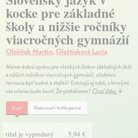
kocke pre základné
školy a nižšie ročníky
viacročných gymnázií
Ološtiak Martin
,
Ološtiaková Lucia
Máme dobrú správu pre všetkých žiakov základných škôl
a nižších ročníkov viacročných gymnázií: učebnice
nemusia byť nudné a zložité! Existujú aj také, s ktorými
vás učenie bude baviť. Že preháňame?
Čítať ďalej
↓
Kúpiť
Rezervovať v kníhkupectve
titul je vypredaný
5,94 €