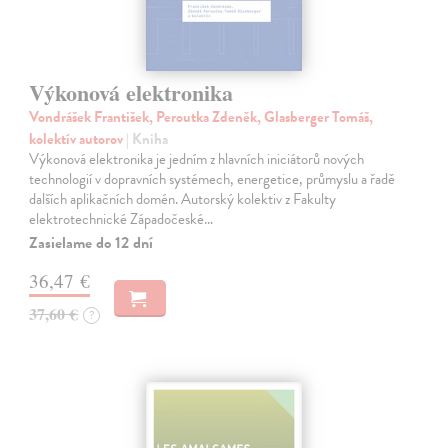
Výkonová elektronika
Vondrášek František, Peroutka Zdeněk, Glasberger Tomáš,
kolektív autorov
| Kniha
Výkonová elektronika je jedním z hlavních iniciátorů nových
technologií v dopravních systémech, energetice, průmyslu a řadě
dalších aplikačních domén. Autorský kolektiv z Fakulty
elektrotechnické Západočeské…
Zasielame do 12 dní
36,47 €
37,60 €
?