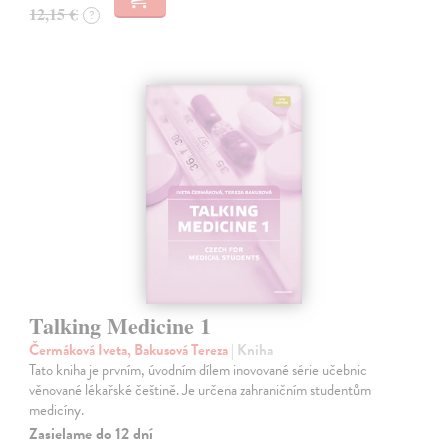
12,15 €
?
Talking Medicine 1
Čermáková Iveta, Bakusová Tereza
| Kniha
Tato kniha je prvním, úvodním dílem inovované série učebnic
věnované lékařské češtině. Je určena zahraničním studentům
medicíny.
Zasielame do 12 dní