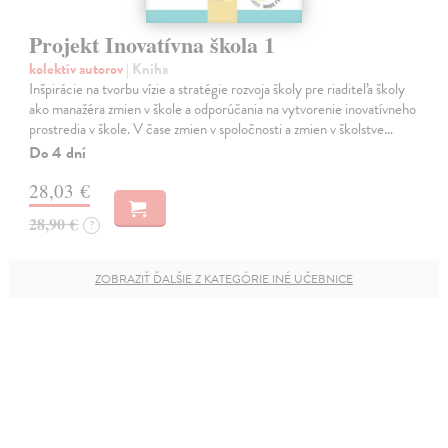
Projekt Inovatívna škola 1
kolektív autorov
| Kniha
Inšpirácie na tvorbu vízie a stratégie rozvoja školy pre riaditeľa školy
ako manažéra zmien v škole a odporúčania na vytvorenie inovatívneho
prostredia v škole. V čase zmien v spoločnosti a zmien v školstve…
Do 4 dní
28,03 €
28,90 €
?
ZOBRAZIŤ ĎALŠIE Z KATEGÓRIE INÉ UČEBNICE