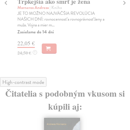
Trpkejšia ako smrť je žena
P
Marneros Andreas
| Kniha
Bor
JE TO MOŽNO NAJVÄČŠIA REVOLÚCIA
Tát
NAŠICH DNÍ: rovnocennosť a rovnoprávnosť ženy a
Bor
muža. Vojna a mier m...
Na
Zasielame do 14 dní
18
22,05 €
19
24,50 €
?
High-contrast mode
Čitatelia s podobným vkusom si
kúpili aj: