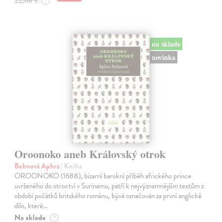
?
na sklade
novinka
Oroonoko aneb Královský otrok
Behnová Aphra
| Kniha
OROONOKO (1688), bizarní barokní příběh afrického prince
uvrženého do otroctví v Surinamu, patří k nejvýznamnějším textům z
období počátků britského románu, bývá označován za první anglické
dílo, které…
Na sklade
?