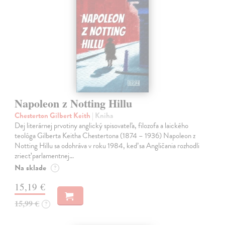
Napoleon z Notting Hillu
Chesterton Gilbert Keith
| Kniha
Dej literárnej prvotiny anglický spisovateľa, filozofa a laického
teológa Gilberta Keitha Chestertona (1874 – 1936) Napoleon z
Notting Hillu sa odohráva v roku 1984, keď sa Angličania rozhodli
zriecť parlamentnej…
Na sklade
?
15,19 €
15,99 €
?