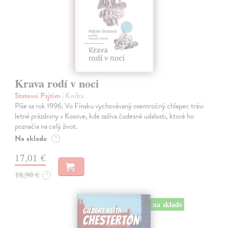
Krava rodí v noci
Statovci Pajtim
| Kniha
Píše sa rok 1996. Vo Fínsku vychovávaný osemročný chlapec trávi
letné prázdniny v Kosove, kde zažíva čudesné udalosti, ktoré ho
poznačia na celý život.
Na sklade
?
17,01 €
18,90 €
?
na sklade