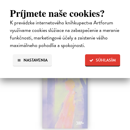
Pascal Mercier bol vždy majstrom filozofického rozprávania. Romány
Príjmete naše cookies?
Nočný vlak do Lisabonu či Váha slov podnietili milióny čitateľov k
zamysleniu sa nad veľkými témami, ako sú identita, sloboda, čas či…
K prevádzke internetového kníhkupectva Artforum
Na sklade
?
využívame cookies slúžiace na zabezpečenie a meranie
12,30 €
funkčnosti, marketingové účely a zaistenie vášho
12,95 €
maximálneho pohodlia a spokojnosti.
?
NASTAVENIA
SÚHLASÍM
na sklade
novinka