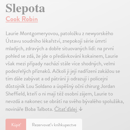
Slepota
Cook Robin
Laurie Montgomeryovou, patoložku z newyorského
Ústavu soudního lékařství, znepokojí série úmrtí
mladých, zdravých a dobře situovaných lidí: na první
pohled se zdá, že jde o předávkování kokainem, Laurie
však mezi případy nachází stále více shodných, velmi
podezřelých příznaků. Ačkoli ji její nadřízení zakážou se
tím dále zabývat a od pátrání ji odrazují i policejní
důstojník Lou Soldano a úspěšný oční chirurg Jordan
Sheffield, kteří o ni mají též osobní zájem, Laurie to
nevzdá a nakonec se obrátí na svého bývalého spolužáka,
novináře Boba Talbota.
Čítať ďalej
↓
Kúpiť
Rezervovať v kníhkupectve