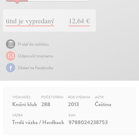
titul je vypredaný
12,64 €
Pridať do wishlistu
Odporučiť známemu
Zdielať na Facebooku
VYDAVATEĽ
POČET STRÁN
ROK VYDANIA
JAZYK
Knižní klub
288
2013
Čeština
VÄZBA
EAN
Tvrdá väzba / Hardback
9788024238753