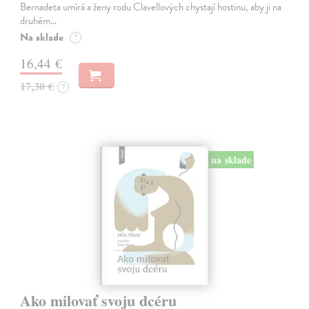
Bernadeta umírá a ženy rodu Clavellových chystají hostinu, aby ji na
druhém…
Na sklade
?
16,44 €
17,30 €
?
na sklade
Ako milovať svoju dcéru