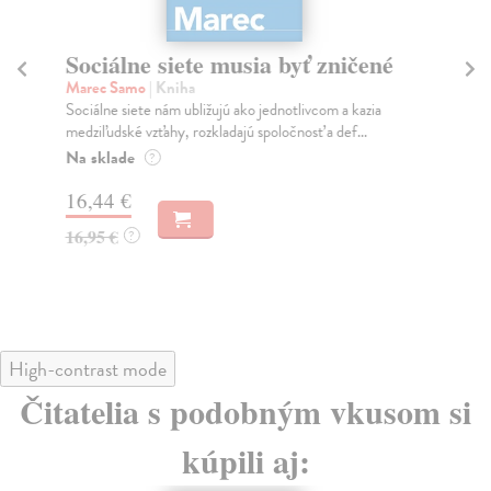
Sociálne siete musia byť zničené
S
K
Marec Samo
| Kniha
Sociálne siete nám ubližujú ako jednotlivcom a kazia
Mik
medziľudské vzťahy, rozkladajú spoločnosť a def...
Mon
o k
Na sklade
?
Na
16,44 €
23
16,95 €
?
24
High-contrast mode
Čitatelia s podobným vkusom si
kúpili aj: