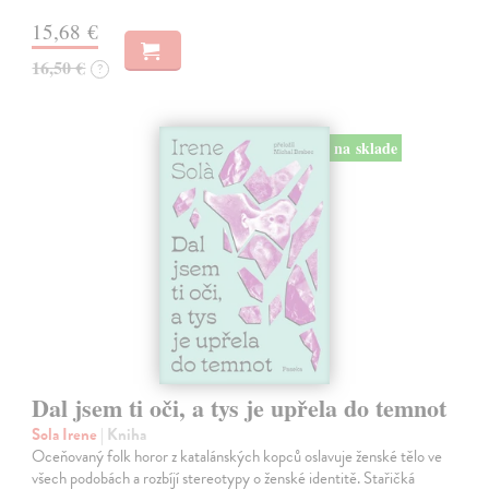
15,68 €
16,50 €
?
na sklade
Dal jsem ti oči, a tys je upřela do temnot
Sola Irene
| Kniha
Oceňovaný folk horor z katalánských kopců oslavuje ženské tělo ve
všech podobách a rozbíjí stereotypy o ženské identitě. Stařičká