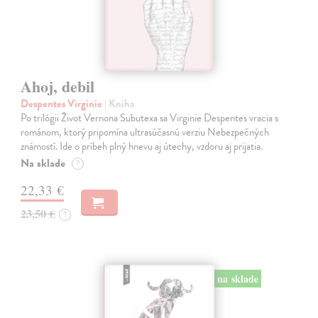
Ahoj, debil
Despentes Virginie
| Kniha
Po trilógii Život Vernona Subutexa sa Virginie Despentes vracia s
románom, ktorý pripomína ultrasúčasnú verziu Nebezpečných
známostí. Ide o príbeh plný hnevu aj útechy, vzdoru aj prijatia.
Na sklade
?
22,33 €
23,50 €
?
na sklade