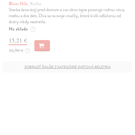
Blum Hila
| Kniha
Staršia žena stojí pred domom a cez okno tajne pozoruje rodinu: otca,
matku a dve deti. Díva sa na svoje vnučky, ktoré kvôli odlúčeniu od
dcéry nikdy nestretla.
Na sklade
?
15,21 €
16,90 €
?
ZOBRAZIŤ ĎALŠIE Z KATEGÓRIE SVETOVÁ BELETRIA