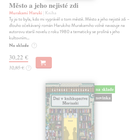
Město a jeho nejisté zdi
Murakami Haruki
| Kniha
Ty jsi to byla, kdo mi vyprávěl o tom městě. Město a jeho nejisté zdi –
dlouho očekávaný román Harukiho Murakamiho volně navazuje na
autorovu starší novelu z roku 1980 a tematicky se prolíná s jeho
kultovním…
Na sklade
?
30,22 €
32,85 €
?
na sklade
novinka