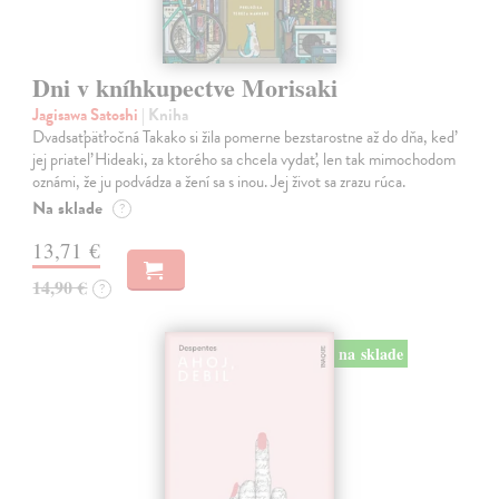
Dni v kníhkupectve Morisaki
Jagisawa Satoshi
| Kniha
Dvadsaťpäťročná Takako si žila pomerne bezstarostne až do dňa, keď
jej priateľ Hideaki, za ktorého sa chcela vydať, len tak mimochodom
oznámi, že ju podvádza a žení sa s inou. Jej život sa zrazu rúca.
Na sklade
?
13,71 €
14,90 €
?
na sklade