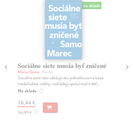
na sklade
Sociálne siete musia byť zničené
S
K
Marec Samo
| Kniha
Sociálne siete nám ubližujú ako jednotlivcom a kazia
Mik
medziľudské vzťahy, rozkladajú spoločnosť a def...
Mon
o k
Na sklade
?
Na
16,44 €
23
16,95 €
?
24