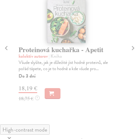
Proteinová kuchařka - Apetit
O
kolektív autorov
| Kniha
Ot
Všude slyšíte, jak je důležité jíst hodně proteinů, ale
„Va
pořád tápete, co je to hodně a kde všude pro...
a p
Do 3 dní
Do
18,19 €
18
18,75 €
19
?
High-contrast mode