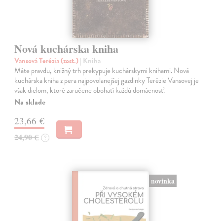
Nová kuchárska kniha
Vansová Terézia (zost.)
| Kniha
Máte pravdu, knižný trh prekypuje kuchárskymi knihami. Nová
kuchárska kniha z pera najpovolanejšej gazdinky Terézie Vansovej je
však dielom, ktoré zaručene obohatí každú domácnosť.
Na sklade
23,66 €
24,90 €
?
novinka