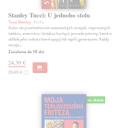
Stanley Tucci: U jednoho stolu
Tucci Stanley
| Kniha
Autor vás prostřednictvím autentických receptů, inspirovaných
italskou, americkou i britskou kuchyní, provede pokrmy, které si
oblíbila jeho rodina a které spojují lidi napříč generacemi. Každý
recept…
Zasielame do 10 dní
24,30 €
25,05 €
?
na sklade