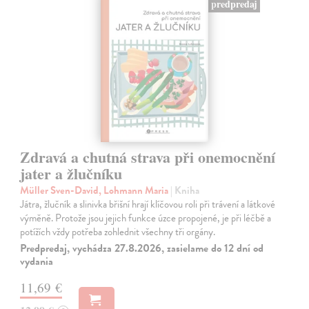
predpredaj
Zdravá a chutná strava při onemocnění
jater a žlučníku
Müller Sven-David, Lohmann Maria
| Kniha
Játra, žlučník a slinivka břišní hrají klíčovou roli při trávení a látkové
výměně. Protože jsou jejich funkce úzce propojené, je při léčbě a
potížích vždy potřeba zohlednit všechny tři orgány.
Predpredaj, vychádza 27.8.2026, zasielame do 12 dní od
vydania
11,69 €