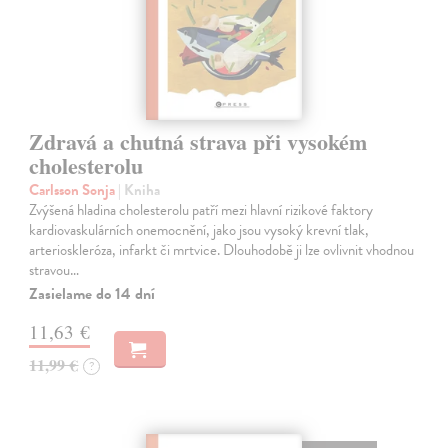
Zdravá a chutná strava při vysokém
cholesterolu
Carlsson Sonja
| Kniha
Zvýšená hladina cholesterolu patří mezi hlavní rizikové faktory
kardiovaskulárních onemocnění, jako jsou vysoký krevní tlak,
arterioskleróza, infarkt či mrtvice. Dlouhodobě ji lze ovlivnit vhodnou
stravou…
Zasielame do 14 dní
11,63 €
11,99 €
?