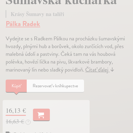
Krásy Šumavy na talíři
Pálka Radek
Vydejte se s Radkem Pálkou na procházku šumavskými
hvozdy, plnými hub a borůvek, okolo zurčících vod, přes
malebná údolí a pastviny. Čeká tam na vás houbová
polévka, hovězí líčka na pivu, škvarkové brambory,
marinovaný lín nebo sladký povidloň.
Čítať ďalej
↓
Kúpiť
Rezervovať v kníhkupectve
16,13 €
16,63 €
?