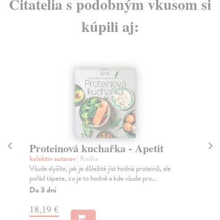
Čitatelia s podobným vkusom si
kúpili aj:
Proteinová kuchařka - Apetit
K
kolektív autorov
| Kniha
Vrt
Všude slyšíte, jak je důležité jíst hodně proteinů, ale
Kuc
pořád tápete, co je to hodně a kde všude pro...
pek
Do 3 dní
Za
18,19 €
21