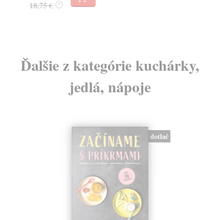
18,75 €
21
?
Ďalšie z kategórie kuchárky,
jedlá, nápoje
dotlač