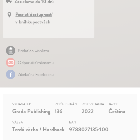
Zasielame do 10 dní
Pozrieť dostupnosť
v kníhkupectvách
Pridať do wishlistu
Odporučiť známemu
Zdielať na Facebooku
VYDAVATEĽ
POČET STRÁN
ROK VYDANIA
JAZYK
Grada Publishing
136
2022
Čeština
VÄZBA
EAN
Tvrdá väzba / Hardback
9788027135400