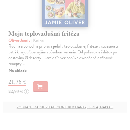
Moja teplovzdušná fritéza
Oliver Jamie
| Kniha
Rýchla a pohodlná príprava jedál v teplovzdušnej fritéze v súčasnosti
patrí k najobľúbenejším spôsobom varenia. Od polievok a šalátov po
cestoviny či dezerty - Jamie Oliver ponúka osvedčené a zábavné
recepty,…
Na sklade
21,76 €
22,90 €
?
ZOBRAZIŤ ĎALŠIE Z KATEGÓRIE KUCHÁRKY, JEDLÁ, NÁPOJE