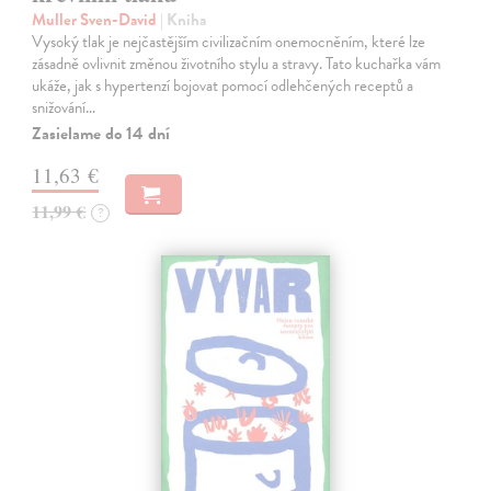
Muller Sven-David
| Kniha
Vysoký tlak je nejčastějším civilizačním onemocněním, které lze
zásadně ovlivnit změnou životního stylu a stravy. Tato kuchařka vám
ukáže, jak s hypertenzí bojovat pomocí odlehčených receptů a
snižování…
Zasielame do 14 dní
11,63 €
11,99 €
?