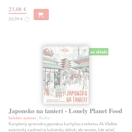
23,08 €
23,79 €
?
na sklade
Japonsko na tanieri - Lonely Planet Food
kolektív autorov
| Kniha
Kompletný sprievodca japonskou kuchyňou a etiketou Ak hľadáte
autentický a jedinečný kulinársky zážitok, ale neviete, kde začať,