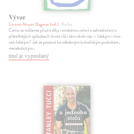
Vývar
Lorenz-Meyer Dagmar (ed.)
| Kniha
Čemu se můžeme přiučit díky romskému vaření a zahradničení o
přátelštějších způsobech života vůči těm okolo nás — lidským i více-
než-lidským? Jak se postavit ke zdědeným kulinářským praktikám,
metabolickým…
titul je vypredaný