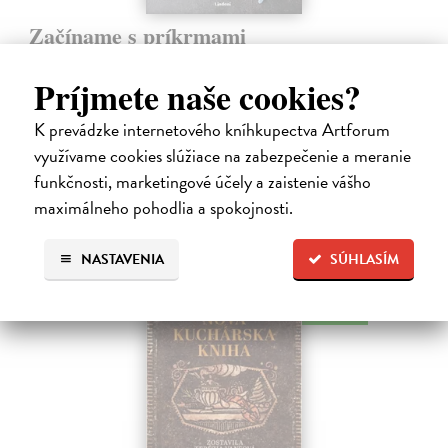
Začíname s príkrmami
Tkáčová Judita, Pivrncová Eliška, Kuřátková Petra, Vrábelová
Tereza
| Kniha
Príjmete naše cookies?
Prvé jedlo dieťatka je preň tým najdôležitejším míľnikom. A pre
rodičov zas veľkým orieškom.
K prevádzke internetového kníhkupectva Artforum
Čaká sa dotlač, vychádza 11.9.2026, zasielame do 12 dní od
využívame cookies slúžiace na zabezpečenie a meranie
dotlače
funkčnosti, marketingové účely a zaistenie vášho
16,48 €
maximálneho pohodlia a spokojnosti.
16,99 €
?
NASTAVENIA
SÚHLASÍM
na sklade