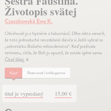
Sestra Faustína.
Životopis svätej
Czaczkowská Ewa K.
Obviňovali ju z hystérie a halucinácií. Dlho nikto neveril,
že toto jednoduché nevzdelané dievča si Ježiš vybral za
„sekretárku Božieho milosrdenstva“. Keď prežívala
temnotu, cítila, že Boh ju opustil, že ostala úplne sama.
Čítať ďalej
↓
Kúpiť
Rezervovať v kníhkupectve
titul je vypredaný
15,00 €