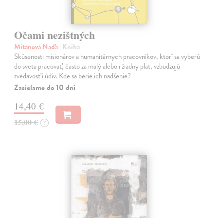
Očami nezištných
Mitanová Naďa
| Kniha
Skúsenosti misionárov a humanitárnych pracovníkov, ktorí sa vyberú
do sveta pracovať, často za malý alebo i žiadny plat, vzbudzujú
zvedavosť i údiv. Kde sa berie ich nadšenie?
Zasielame do 10 dní
14,40 €
15,00 €
?