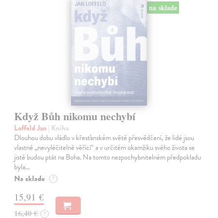
na sklade
Když Bůh nikomu nechybí
Loffeld Jan
| Kniha
Dlouhou dobu vládlo v křesťanském světě přesvědčení, že lidé jsou
vlastně „nevyléčitelně věřící“ a v určitém okamžiku svého života se
jistě budou ptát na Boha. Na tomto nezpochybnitelném předpokladu
byla…
Na sklade
?
15,91 €
16,40 €
?