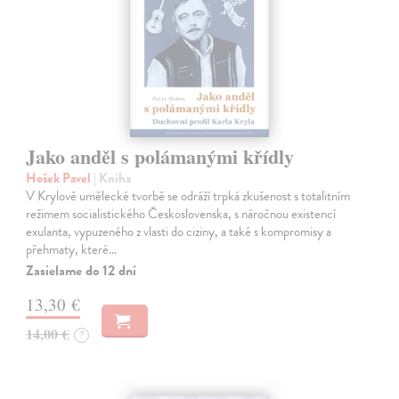
Jako anděl s polámanými křídly
Hošek Pavel
| Kniha
V Krylově umělecké tvorbě se odráží trpká zkušenost s totalitním
režimem socialistického Československa, s náročnou existencí
exulanta, vypuzeného z vlasti do ciziny, a také s kompromisy a
přehmaty, které…
Zasielame do 12 dní
13,30 €
14,00 €
?