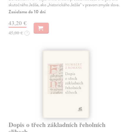
skutočného Ježiša, ako „historického Ježiša“ v pravom zmysle slova.
Zasielame do 10 dní
43,20 €
45,00 €
?
Dopis o třech základních řeholních
slibech