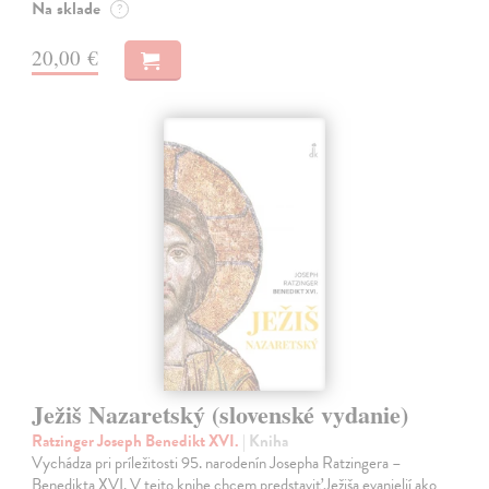
Na sklade
?
20,00 €
Ježiš Nazaretský (slovenské vydanie)
Ratzinger Joseph Benedikt XVI.
| Kniha
Vychádza pri príležitosti 95. narodenín Josepha Ratzingera –
Benedikta XVI. V tejto knihe chcem predstaviť Ježiša evanjelií ako