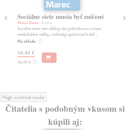
Sociálne siete musia byť zničené
S
K
Marec Samo
| Kniha
Sociálne siete nám ubližujú ako jednotlivcom a kazia
Mik
medziľudské vzťahy, rozkladajú spoločnosť a def...
Mon
o k
Na sklade
?
Na
16,44 €
23
16,95 €
?
24
High-contrast mode
Čitatelia s podobným vkusom si
kúpili aj: