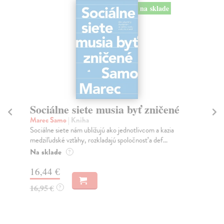
na sklade
Sociálne siete musia byť zničené
S
K
Marec Samo
| Kniha
Sociálne siete nám ubližujú ako jednotlivcom a kazia
Mik
medziľudské vzťahy, rozkladajú spoločnosť a def...
Mon
o k
Na sklade
?
Na
16,44 €
23
16,95 €
?
24