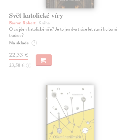
Svět katolické víry
Barron Robert
| Kniha
O co jde v katolické víře? Je to jen dva tisíce let stará kulturní
tradice?
Na sklade
?
22,33 €
23,50 €
?