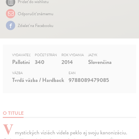
Pridať do wishlistu
Odporučiť známemu
Zdielať na Facebooku
VYDAVATEĽ
POČET STRÁN
ROK VYDANIA
JAZYK
Pallotini
340
2014
Slovenčina
VÄZBA
EAN
Tvrdá väzba / Hardback
9788089479085
O TITULE
V
mystických víziách videla peklo aj svoju kanonizáciu.