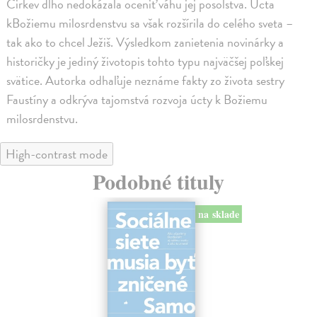
Cirkev dlho nedokázala oceniť váhu jej posolstva. Úcta
kBožiemu milosrdenstvu sa však rozšírila do celého sveta –
tak ako to chcel Ježiš. Výsledkom zanietenia novinárky a
historičky je jediný životopis tohto typu najväčšej poľskej
svätice. Autorka odhaľuje neznáme fakty zo života sestry
Faustíny a odkrýva tajomstvá rozvoja úcty k Božiemu
milosrdenstvu.
High-contrast mode
Podobné tituly
na sklade