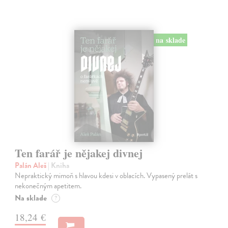
na sklade
Ten farář je nějakej divnej
Palán Aleš
| Kniha
Nepraktický mimoň s hlavou kdesi v oblacích. Vypasený prelát s
nekonečným apetitem.
Na sklade
?
18,24 €