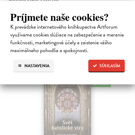
Škovierová Angela
| Kniha
Ide o titul, ktorým naše vydavateľstvo pokračuje v mapovaní
Príjmete naše cookies?
františkánskeho príspevku k našej kultúre. Františkán Dominik
Mokoš patril medzi najplodnejších a najpozoruhodnejších slovenských
K prevádzke internetového kníhkupectva Artforum
autorov homiletickej…
využívame cookies slúžiace na zabezpečenie a meranie
Zasielame do 14 dní
funkčnosti, marketingové účely a zaistenie vášho
maximálneho pohodlia a spokojnosti.
18,00 €
NASTAVENIA
SÚHLASÍM
na sklade