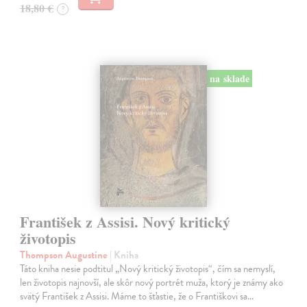
18,80 €
?
na sklade
František z Assisi. Nový kritický
životopis
Thompson Augustine
| Kniha
Táto kniha nesie podtitul „Nový kritický životopis“, čím sa nemyslí,
len životopis najnovší, ale skôr nový portrét muža, ktorý je známy ako
svätý František z Assisi. Máme to šťastie, že o Františkovi sa…