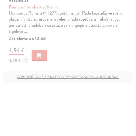
Romans Humbert z
| Kniha
Humbert z Romans († 1277), pátý magistr Řádu kazatelů, ve svém
okružním listu adresovaném celému řádu rozebírá tři řeholní sliby,
poslušnost, chudobu a čistotu, a s nimi spojené ctnosti, pokoru a
trpělivost.…
Zasielame do 12 dní
4,56 €
4,70 €
?
ZOBRAZIŤ ĎALŠIE Z KATEGÓRIE KRESŤANSTVO A JUDAIZMUS