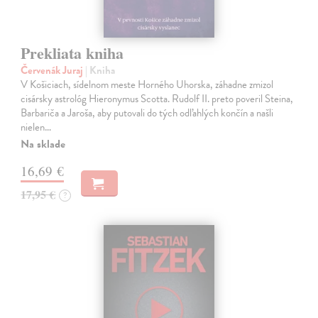
Prekliata kniha
Červenák Juraj
| Kniha
V Košiciach, sídelnom meste Horného Uhorska, záhadne zmizol
cisársky astrológ Hieronymus Scotta. Rudolf II. preto poveril Steina,
Barbariča a Jaroša, aby putovali do tých odľahlých končín a našli
nielen…
Na sklade
16,69 €
17,95 €
?