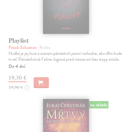
Playlist
Fitzek Sebastian
| Kniha
Hudba je jej život a zoznam pätnástich piesní rozhodne, ako dlho bude
trvať. Pätnásťročná Feline Jogowá pred mesiacom bez stopy zmizla.
Do 4 dní
19,30 €
19,90 €
?
na sklade