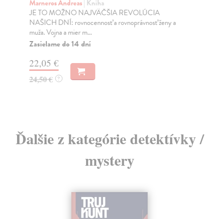
Marneros Andreas
| Kniha
Bor
JE TO MOŽNO NAJVÄČŠIA REVOLÚCIA
Tát
NAŠICH DNÍ: rovnocennosť a rovnoprávnosť ženy a
Bor
muža. Vojna a mier m...
Na
Zasielame do 14 dní
18
22,05 €
19
24,50 €
?
Ďalšie z kategórie detektívky /
mystery