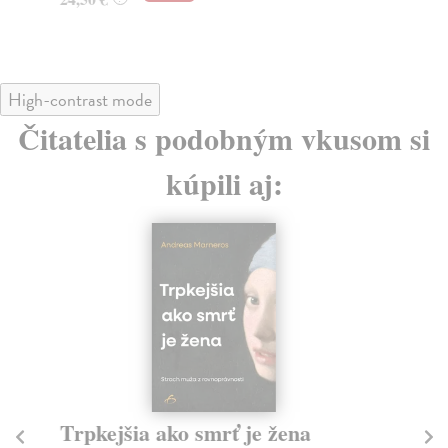
High-contrast mode
Čitatelia s podobným vkusom si
kúpili aj:
Trpkejšia ako smrť je žena
P