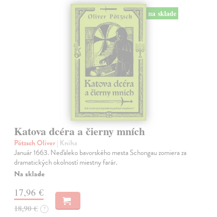
na sklade
Katova dcéra a čierny mních
Pötzsch Oliver
| Kniha
Január 1663. Neďaleko bavorského mesta Schongau zomiera za
dramatických okolností miestny farár.
Na sklade
17,96 €
18,90 €
?