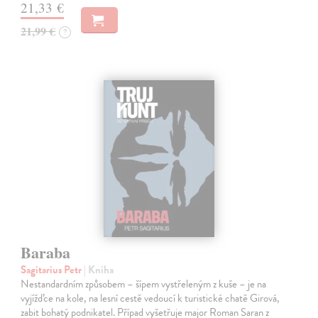
21,33 €
21,99 €
?
Baraba
Sagitarius Petr
| Kniha
Nestandardním způsobem – šípem vystřeleným z kuše – je na
vyjížďce na kole, na lesní cestě vedoucí k turistické chatě Girová,
zabit bohatý podnikatel. Případ vyšetřuje major Roman Saran z