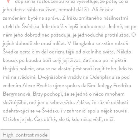
dopise na rozloučenou kněz vysvětluje, že poté, co si
jeho dcera sáhla na život, nemohl dál žít. Ali čeká v
zamčeném bytě na zprávu. Z Iráku zmítaného násilnostmi
utekl do Švédska, kde doufá v lepší budoucnost. Jediné, co po
něm jeho dobrodinec požaduje, je jednoduchá protislužba. O
jejich dohodě ale musí mlčet. V Bangkoku se zatím mladá
Švédka ocitá čím dál odříznutější od okolního světa. Někdo
kousek po kousku boří celý její život. Zatímco po ní pátrá
thajská policie, ona se na vlastní pěst snaží najít toho, kdo to
má na svědomí. Dvojnásobné vraždy na Odenplanu se pod
vedením Alexe Rechta ujme spolu s dalšími kolegy Fredrika
Bergmanová. Brzy pochopí, že se jedná o něco mnohem
složitějšího, než jen o sebevraždu. Zdáse, že různé události
odehrávající se ve Švédsku i v zahraničí spolu nějak souvisí.
Otázka je jak. Čas ubíhá, ale ti, kdo něco vědí, mlčí.
High-contrast mode