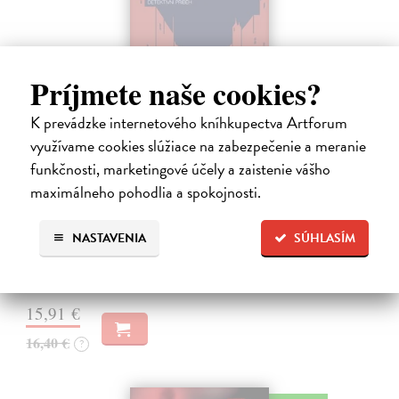
Príjmete naše cookies?
K prevádzke internetového kníhkupectva Artforum
využívame cookies slúžiace na zabezpečenie a meranie
Tramwaj na Sachsenberg
funkčnosti, marketingové účely a zaistenie vášho
Sagitarius Petr
| Kniha
maximálneho pohodlia a spokojnosti.
Tramwaj Cafe je kavárna v polském Těšíně a zároveň místo, kde se
sbíhají všechny nitky související s dalším brutálním zločinem, který
NASTAVENIA
SÚHLASÍM
musí vyřešit Roman Saran, major ostravské kriminálky, a jeho tým.
Jak…
Zasielame do 12 dní
15,91 €
16,40 €
?