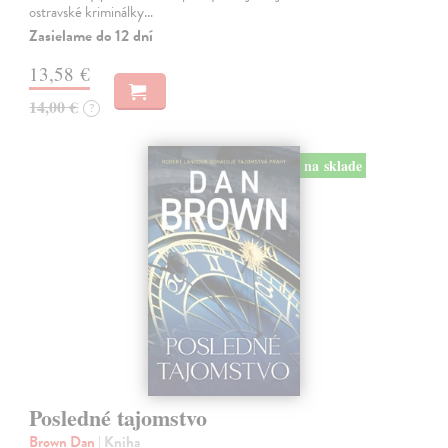
ostravské kriminálky…
Zasielame do 12 dní
13,58 €
14,00 €
?
na sklade
Posledné tajomstvo
Brown Dan
| Kniha