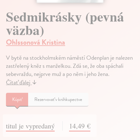
Sedmikrásky (pevná
väzba)
Ohlssonová Kristina
V bytě na stockholmském náměstí Odenplan je nalezen
zastřelený kněz s manželkou. Zdá se, že oba spáchali
sebevraždu, nejprve muž a po něm i jeho žena.
Čítať ďalej
↓
Kúpiť
Rezervovať v kníhkupectve
titul je vypredaný
14,49 €