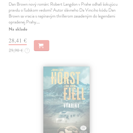
Dan Brown nový román: Robert Langdon v Prahe odhalí šokujúcu
pravdu o ľudskom vedomí! Autor slávneho Da Vinciho kódu Dan
Brown sa vracia s napínavým thrillerom zasadeným do legendami
opradenej Prahy.…
Na sklade
28,41 €
29,90 €
?