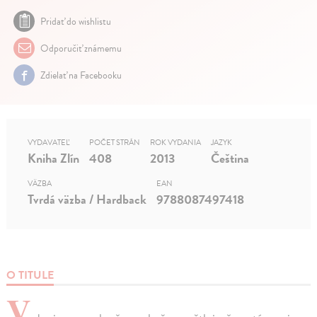
Pridať do wishlistu
Odporučiť známemu
Zdielať na Facebooku
VYDAVATEĽ
POČET STRÁN
ROK VYDANIA
JAZYK
Kniha Zlín
408
2013
Čeština
VÄZBA
EAN
Tvrdá väzba / Hardback
9788087497418
O TITULE
V