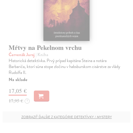
Mŕtvy na Pekelnom vrchu
Červenák Juraj
| Kniha
Historická detektívka. Prvý prípad kapitána Steina a notára
Barbariča, ktorí súna stope zločinu v habsburskom cisárstve za vlády
Rudolfa II.
Na sklade
17,05 €
17,95 €
?
ZOBRAZIŤ ĎALŠIE Z KATEGÓRIE DETEKTÍVKY / MYSTERY