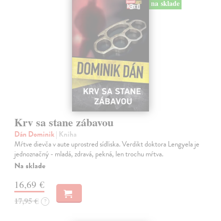
na sklade
Krv sa stane zábavou
Dán Dominik
| Kniha
Mŕtve dievča v aute uprostred sídliska. Verdikt doktora Lengyela je
jednoznačný - mladá, zdravá, pekná, len trochu mŕtva.
Na sklade
16,69 €
17,95 €
?