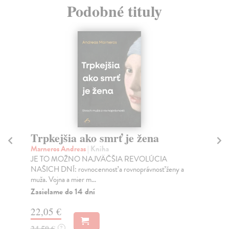
Podobné tituly
Trpkejšia ako smrť je žena
P
Marneros Andreas
| Kniha
Bor
JE TO MOŽNO NAJVÄČŠIA REVOLÚCIA
Tát
NAŠICH DNÍ: rovnocennosť a rovnoprávnosť ženy a
Bor
muža. Vojna a mier m...
Na
Zasielame do 14 dní
18
22,05 €
19
24,50 €
?