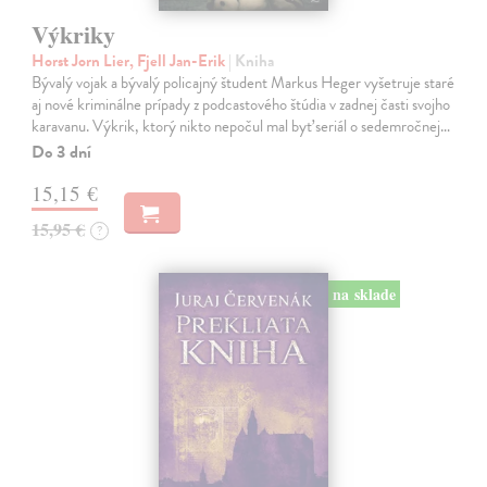
Výkriky
Horst Jorn Lier, Fjell Jan-Erik
| Kniha
Bývalý vojak a bývalý policajný študent Markus Heger vyšetruje staré
aj nové kriminálne prípady z podcastového štúdia v zadnej časti svojho
karavanu. Výkrik, ktorý nikto nepočul mal byť seriál o sedemročnej…
Do 3 dní
15,15 €
15,95 €
?
na sklade