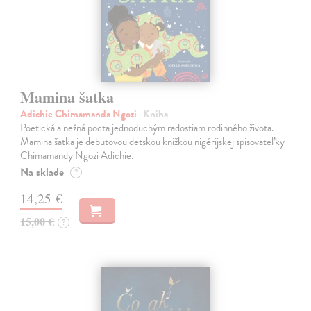
Mamina šatka
Adichie Chimamanda Ngozi
| Kniha
Poetická a nežná pocta jednoduchým radostiam rodinného života.
Mamina šatka je debutovou detskou knižkou nigérijskej spisovateľky
Chimamandy Ngozi Adichie.
Na sklade
?
14,25 €
15,00 €
?