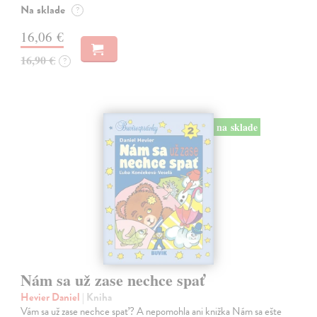
Na sklade
?
16,06 €
16,90 €
?
na sklade
Nám sa už zase nechce spať
Hevier Daniel
| Kniha
Vám sa už zase nechce spať? A nepomohla ani knižka Nám sa ešte