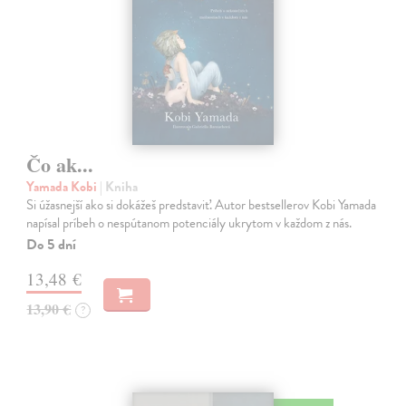
Čo ak...
Yamada Kobi
| Kniha
Si úžasnejší ako si dokážeš predstaviť. Autor bestsellerov Kobi Yamada
napísal príbeh o nespútanom potenciály ukrytom v každom z nás.
Do 5 dní
13,48 €
13,90 €
?