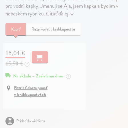
pro vodní kapky. Jmenuji se Ája, jsem kapka a bydlím v
nebeském rybníku.
Čítať ďalej
↓
Kúpiť
Rezervovať v kníhkupectve
15,04 €
15,50 €
?
Na sklade – Zasielame dnes
?
Pozrieť dostupnosť
v kníhkupectvách
Pridať do wishlistu