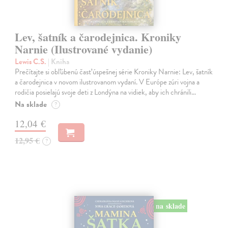
Lev, šatník a čarodejnica. Kroniky
Narnie (Ilustrované vydanie)
Lewis C.S.
| Kniha
Prečítajte si obľúbenú časť úspešnej série Kroniky Narnie: Lev, šatník
a čarodejnica v novom ilustrovanom vydaní. V Európe zúri vojna a
rodičia posielajú svoje deti z Londýna na vidiek, aby ich chránili…
Na sklade
?
12,04 €
12,95 €
?
na sklade