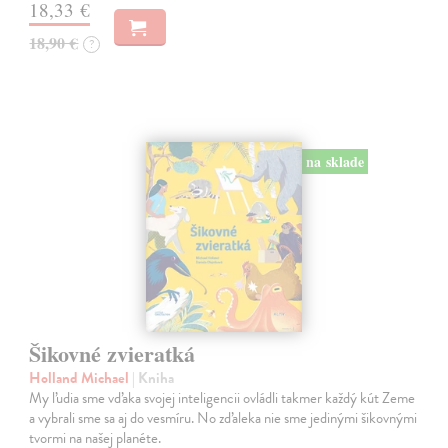
18,33 €
18,90 €
?
na sklade
Šikovné zvieratká
Holland Michael
| Kniha
My ľudia sme vďaka svojej inteligencii ovládli takmer každý kút Zeme
a vybrali sme sa aj do vesmíru. No zďaleka nie sme jedinými šikovnými
tvormi na našej planéte.