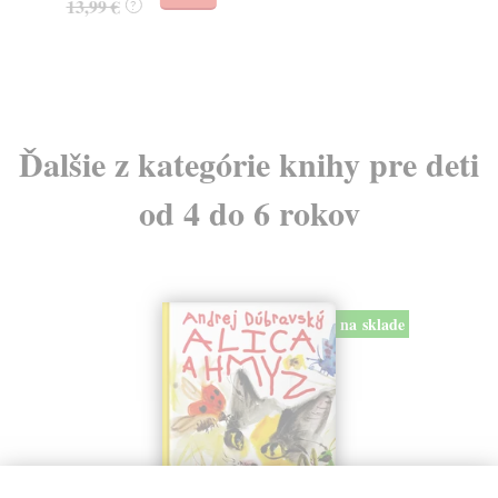
13,99 €
?
19
Ďalšie z kategórie knihy pre deti
od 4 do 6 rokov
na sklade