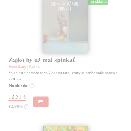
na sklade
Zajko by už mal spinkať
Hest Amy
| Kniha
Zajko este nemoze spat. Caka na tata, ktory sa nanho stale neprisiel
pozriet.
Na sklade
?
12,51 €
12,90 €
?