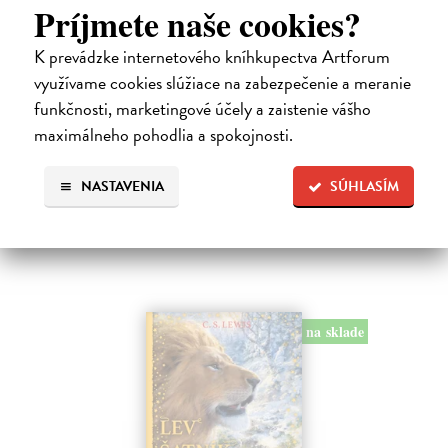
Príjmete naše cookies?
Alica a hmyz
K prevádzke internetového kníhkupectva Artforum
Dúbravský Andrej
| Kniha
využívame cookies slúžiace na zabezpečenie a meranie
Alica je zvedavá mačka, ktorá býva so zvedavým Andrejom. Obaja sú
funkčnosti, marketingové účely a zaistenie vášho
fascinovaní ríšou hmyzu.
maximálneho pohodlia a spokojnosti.
Na sklade
?
28,03 €
NASTAVENIA
SÚHLASÍM
28,90 €
?
na sklade