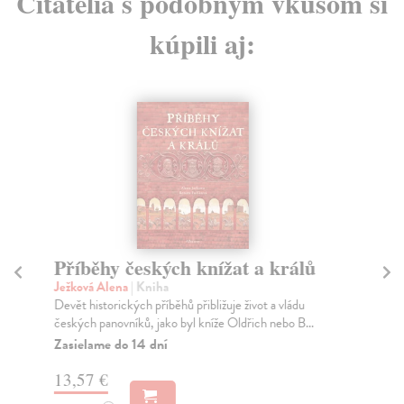
Čitatelia s podobným vkusom si
kúpili aj:
Příběhy českých knížat a králů
Fe
Ježková Alena
| Kniha
Le
Devět historických příběhů přibližuje život a vládu
Pař
českých panovníků, jako byl kníže Oldřich nebo B...
nad
z...
Zasielame do 14 dní
Za
13,57 €
19