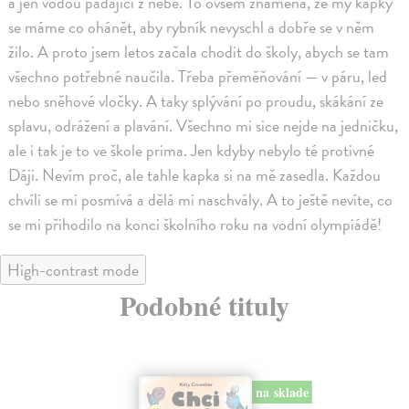
a jen vodou padající z nebe. To ovšem znamená, že my kapky
se máme co ohánět, aby rybník nevyschl a dobře se v něm
žilo. A proto jsem letos začala chodit do školy, abych se tam
všechno potřebné naučila. Třeba přeměňování — v páru, led
nebo sněhové vločky. A taky splývání po proudu, skákání ze
splavu, odrážení a plavání. Všechno mi sice nejde na jedničku,
ale i tak je to ve škole prima. Jen kdyby nebylo té protivné
Dáji. Nevím proč, ale tahle kapka si na mě zasedla. Každou
chvíli se mi posmívá a dělá mi naschvály. A to ještě nevíte, co
se mi přihodilo na konci školního roku na vodní olympiádě!
High-contrast mode
Podobné tituly
na sklade