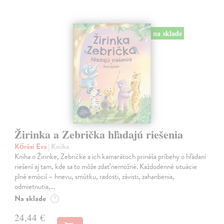
na sklade
Žirinka a Zebrička hľadajú riešenia
Kőrösi Eva
| Kniha
Kniha o Žirinke, Zebričke a ich kamarátoch prináša príbehy o hľadaní
riešení aj tam, kde sa to môže zdať nemožné. Každodenné situácie
plné emócií – hnevu, smútku, radosti, závisti, zahanbenia,
odmietnutia,…
Na sklade
?
24,44 €