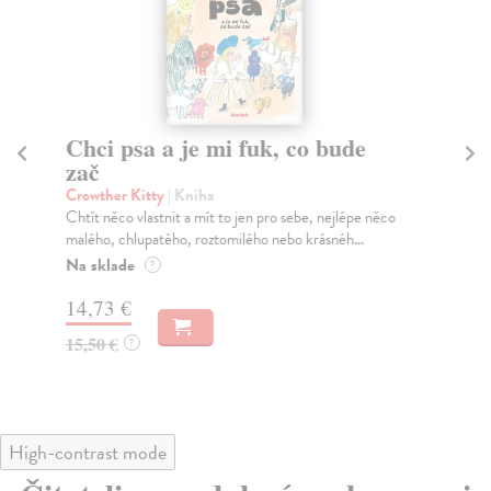
Chci psa a je mi fuk, co bude
Ta
zač
Se
Nak
Crowther Kitty
| Kniha
vyd
Chtít něco vlastnit a mít to jen pro sebe, nejlépe něco
malého, chlupatého, roztomilého nebo krásnéh...
Na
Na sklade
?
16
14,73 €
16
15,50 €
?
High-contrast mode