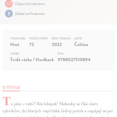
Odporučiť známemu
Zdielať na Facebooku
VYDAVATEĽ
POČET STRÁN
ROK VYDANIA
JAZYK
Host
72
2022
Čeština
VÄZBA
EAN
Tvrdá väzba / Hardback
9788027510894
O TITULE
T
o jako v nebi? Ale kdepak! Nebeský se říká všem
rybníkům, do kterých nepřitéká žádný potok a napájejí se jen