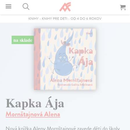
KNIHY
-
KNIHY PRE DETI
-
OD 4 DO 6 ROKOV
na sklade
Kapka Ája
Mornštajnová Alena
Nová knížka Aleny Mornštajnové zavede děti do školy