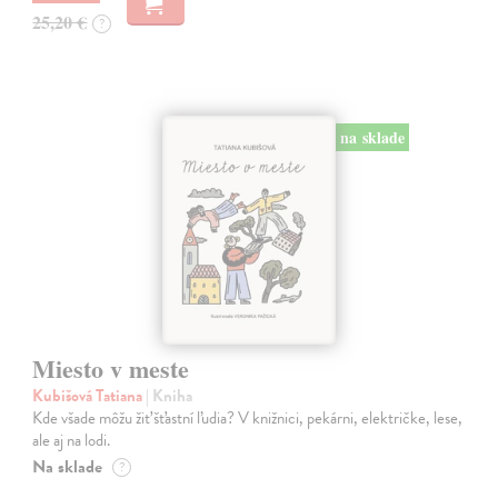
25,20 €
?
na sklade
Miesto v meste
Kubišová Tatiana
| Kniha
Kde všade môžu žiť šťastní ľudia? V knižnici, pekárni, električke, lese,
ale aj na lodi.
Na sklade
?