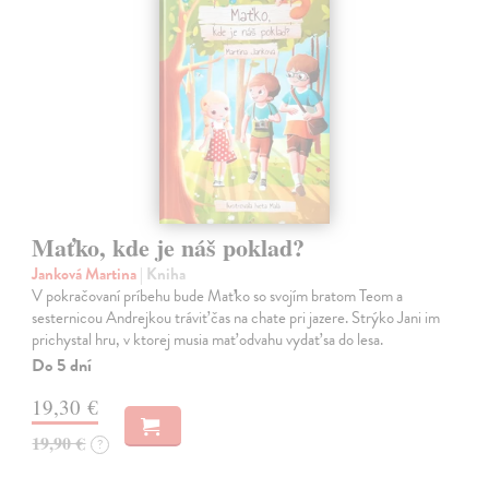
Maťko, kde je náš poklad?
Janková Martina
| Kniha
V pokračovaní príbehu bude Maťko so svojím bratom Teom a
sesternicou Andrejkou tráviť čas na chate pri jazere. Strýko Jani im
prichystal hru, v ktorej musia mať odvahu vydať sa do lesa.
Do 5 dní
19,30 €
19,90 €
?