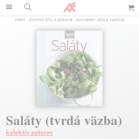
KNIHY
-
ŽIVOTNÝ ŠTÝL A ZDRAVIE
-
KUCHÁRKY, JEDLÁ, NÁPOJE
Saláty (tvrdá väzba)
kolektív autorov