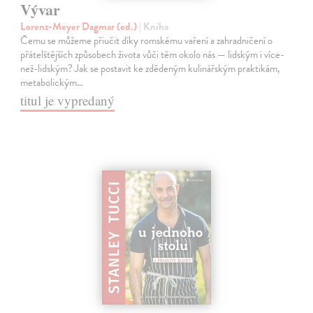
Vývar
Lorenz-Meyer Dagmar (ed.)
| Kniha
Čemu se můžeme přiučit díky romskému vaření a zahradničení o
přátelštějších způsobech života vůči těm okolo nás — lidským i více-
než-lidským? Jak se postavit ke zdědeným kulinářským praktikám,
metabolickým…
titul je vypredaný