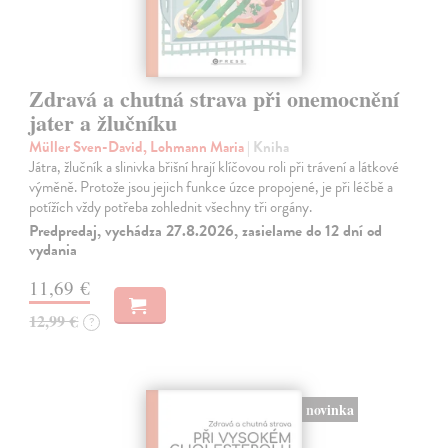
Zdravá a chutná strava při onemocnění
jater a žlučníku
Müller Sven-David, Lohmann Maria
| Kniha
Játra, žlučník a slinivka břišní hrají klíčovou roli při trávení a látkové
výměně. Protože jsou jejich funkce úzce propojené, je při léčbě a
potížích vždy potřeba zohlednit všechny tři orgány.
Predpredaj, vychádza 27.8.2026, zasielame do 12 dní od
vydania
11,69 €
12,99 €
?
novinka