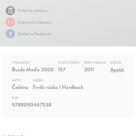
Pridať do wishlistu
Odporučiť známemu
Zdielať na Facebooku
VYDAVATEĽ
POČET STRÁN
ROK VYDANIA
EDÍCIA
Burda Media 2000
157
2011
Apetit
JAZYK
VÄZBA
Čeština
Tvrdá väzba / Hardback
EAN
9788090467538