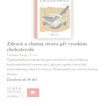
Zdravá a chutná strava při vysokém
cholesterolu
Carlsson Sonja
| Kniha
Zvýšená hladina cholesterolu patří mezi hlavní rizikové faktory
kardiovaskulárních onemocnění, jako jsou vysoký krevní tlak,
arterioskleróza, infarkt či mrtvice. Dlouhodobě ji lze ovlivnit vhodnou
stravou…
Zasielame do 14 dní
11,63 €
11,99 €
?