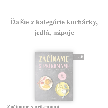
Ďalšie z kategórie kuchárky,
jedlá, nápoje
dotlač
Začíname s príkrmami