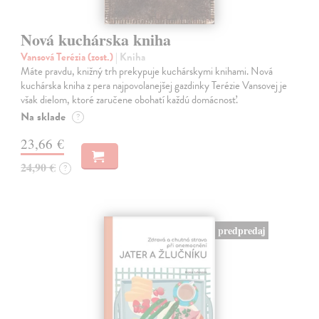
Nová kuchárska kniha
Vansová Terézia (zost.)
| Kniha
Máte pravdu, knižný trh prekypuje kuchárskymi knihami. Nová
kuchárska kniha z pera najpovolanejšej gazdinky Terézie Vansovej je
však dielom, ktoré zaručene obohatí každú domácnosť.
Na sklade
?
23,66 €
24,90 €
?
predpredaj