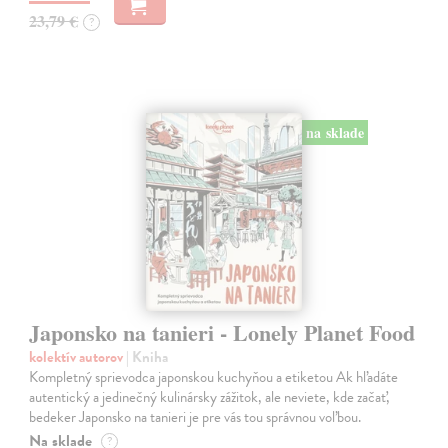
23,79 €
?
na sklade
Japonsko na tanieri - Lonely Planet Food
kolektív autorov
| Kniha
Kompletný sprievodca japonskou kuchyňou a etiketou Ak hľadáte
autentický a jedinečný kulinársky zážitok, ale neviete, kde začať,
bedeker Japonsko na tanieri je pre vás tou správnou voľbou.
Na sklade
?