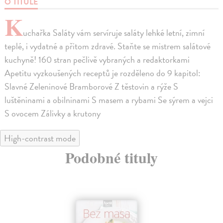
O TITULE
K
uchařka Saláty vám servíruje saláty lehké letní, zimní
teplé, i vydatné a přitom zdravé. Staňte se mistrem salátové
kuchyně! 160 stran pečlivě vybraných a redaktorkami
Apetitu vyzkoušených receptů je rozděleno do 9 kapitol:
Slavné Zeleninové Bramborové Z těstovin a rýže S
luštěninami a obilninami S masem a rybami Se sýrem a vejci
S ovocem Zálivky a krutony
High-contrast mode
Podobné tituly