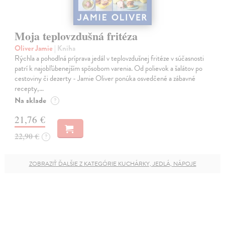
Moja teplovzdušná fritéza
Oliver Jamie
| Kniha
Rýchla a pohodlná príprava jedál v teplovzdušnej fritéze v súčasnosti
patrí k najobľúbenejším spôsobom varenia. Od polievok a šalátov po
cestoviny či dezerty - Jamie Oliver ponúka osvedčené a zábavné
recepty,…
Na sklade
?
21,76 €
22,90 €
?
ZOBRAZIŤ ĎALŠIE Z KATEGÓRIE KUCHÁRKY, JEDLÁ, NÁPOJE