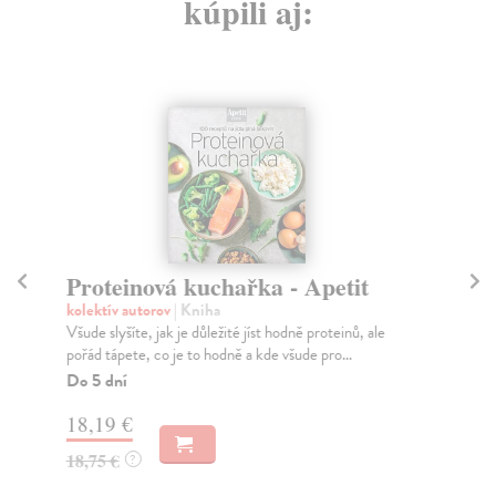
kúpili aj:
Proteinová kuchařka - Apetit
V
kolektív autorov
| Kniha
kol
Všude slyšíte, jak je důležité jíst hodně proteinů, ale
Veg
pořád tápete, co je to hodně a kde všude pro...
150
Do 5 dní
Do
30
18,19 €
18
18,75 €
?
18