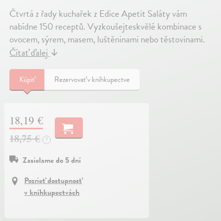
Čtvrtá z řady kuchařek z Edice Apetit Saláty vám
nabídne 150 receptů. Vyzkoušejteskvělé kombinace s
ovocem, sýrem, masem, luštěninami nebo těstovinami.
Čítať ďalej
↓
Kúpiť
Rezervovať v kníhkupectve
18,19 €
18,75 €
?
Zasielame do 5 dní
Pozrieť dostupnosť
v kníhkupectvách