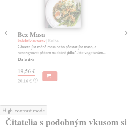
Bez Masa
M
kolektív autorov
| Kniha
kol
Chcete jíst méně masa nebo přestat jíst maso, a
Prv
nerezignovat přitom na dobré jídlo? Jste vegetariáni...
dru
Do 5 dní
Na
19,56 €
25
20,16 €
26
?
High-contrast mode
Čitatelia s podobným vkusom si