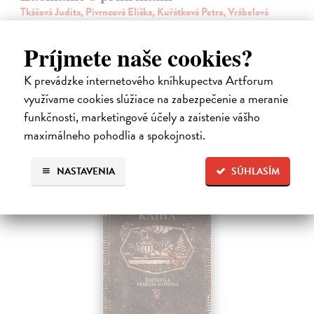
Tkáčová Judita, Pivrncová Eliška, Kuřátková Petra, Vrábelová
Tereza
| Kniha
Prvé jedlo dieťatka je preň tým najdôležitejším míľnikom. A pre
Príjmete naše cookies?
rodičov zas veľkým orieškom.
Čaká sa dotlač, vychádza 11.9.2026, zasielame do 12 dní od
K prevádzke internetového kníhkupectva Artforum
dotlače
využívame cookies slúžiace na zabezpečenie a meranie
16,48 €
funkčnosti, marketingové účely a zaistenie vášho
maximálneho pohodlia a spokojnosti.
16,99 €
?
NASTAVENIA
SÚHLASÍM
na sklade