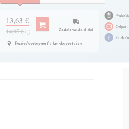
Pridať do
13,63 €
Odporuč
Zasielame do 4 dní
14,05 €
?
Zdielať 
Pozrieť dostupnosť v kníhkupectvách