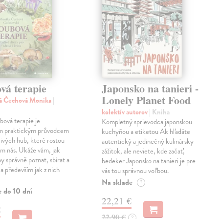
vá terapie
Japonsko na tanieri -
Lonely Planet Food
ká Čechová Monika
|
kolektív autorov
| Kniha
ová terapie je
Kompletný sprievodca japonskou
m praktickým průvodcem
kuchyňou a etiketou Ak hľadáte
ivých hub, které rostou
autentický a jedinečný kulinársky
m nás. Ukáže vám, jak
zážitok, ale neviete, kde začať,
y správně poznat, sbírat a
bedeker Japonsko na tanieri je pre
 a především jak z nich
vás tou správnou voľbou.
Na sklade
?
e do 10 dní
22,21 €
€
22,90 €
?