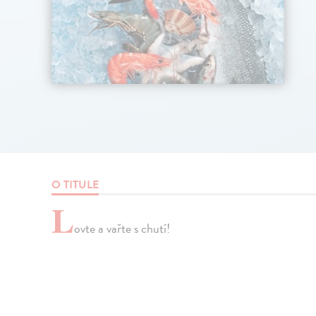
O TITULE
L
ovte a vařte s chutí!