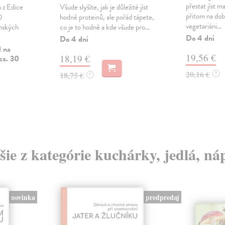
přestat jíst m
 z Edice
Všude slyšíte, jak je důležité jíst
přitom na dobr
0
hodně proteinů, ale pořád tápete,
vegetariáni...
anských
co je to hodně a kde všude pro...
Do 4 dní
Do 4 dní
l na
19,56 €
18,19 €
ca. 30
20,16 €
18,75 €
?
?
šie z kategórie kuchárky, jedlá, ná
novinka
predpredaj