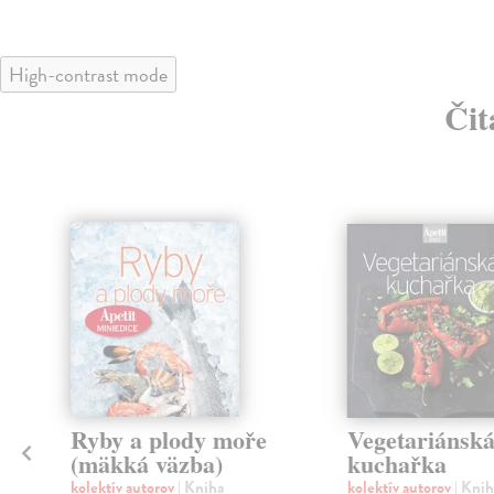
High-contrast mode
Čit
Ryby a plody moře
Vegetariánsk
(mäkká väzba)
kuchařka
kolektív autorov
| Kniha
kolektív autorov
| Knih