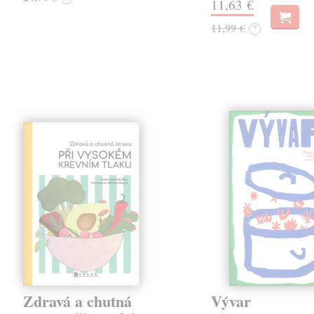
11,63 €
11,99 €
?
Zdravá a chutná
Vývar