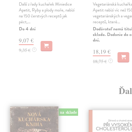
e
Další z řady kuchařek Miniedice
Vegetariánská kuchařka
Apetit, Ryby a plody moře, nabízí
Apetit nabízí víc než 15
na 150 čerstvých receptů jak
vegetariánských a veg
péct,...
receptů, které...
Do 4 dní
Dodávateľ nemá titu
sklade. Dodanie do c
9,07 €
dní.
9,35 €
?
18,19 €
18,75 €
?
Ďal
na sklade