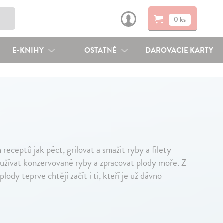
0 ks
E-KNIHY
OSTATNÉ
DAROVACIE KARTY
eceptů jak péct, grilovat a smažit ryby a filety
 využívat konzervované ryby a zpracovat plody moře. Z
ody teprve chtějí začít i ti, kteří je už dávno