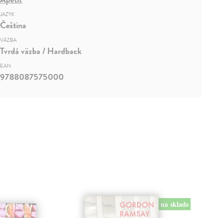
JAZYK
Čeština
VÄZBA
Tvrdá väzba / Hardback
EAN
9788087575000
na sklade