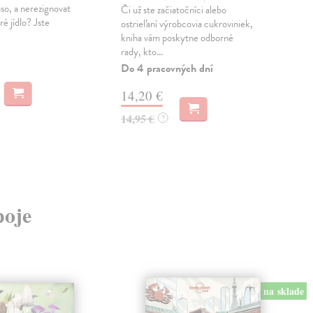
aso, a nerezignovat
Či už ste začiatočníci alebo
Už o
é jídlo? Jste
ostrieľaní výrobcovia cukroviniek,
možn
kniha vám poskytne odborné
a ko
rady, kto...
způs
Do 4 pracovných dní
Zas
14,20 €
11
14,95 €
11,
?
poje
na sklade