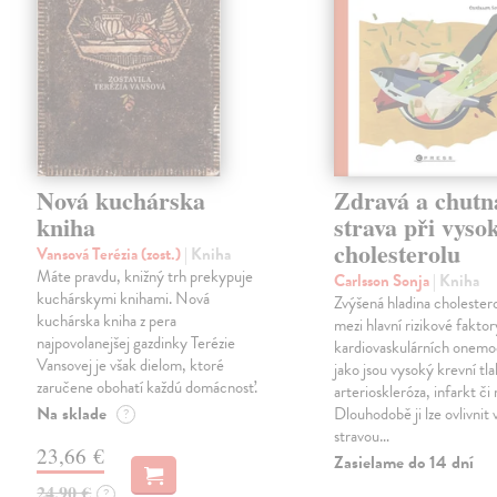
Nová kuchárska
Zdravá a chutn
kniha
strava při vys
cholesterolu
Vansová Terézia (zost.)
| Kniha
Máte pravdu, knižný trh prekypuje
Carlsson Sonja
| Kniha
kuchárskymi knihami. Nová
Zvýšená hladina cholestero
kuchárska kniha z pera
mezi hlavní rizikové faktor
najpovolanejšej gazdinky Terézie
kardiovaskulárních onemo
Vansovej je však dielom, ktoré
jako jsou vysoký krevní tla
zaručene obohatí každú domácnosť.
arterioskleróza, infarkt či
Na sklade
Dlouhodobě ji lze ovlivnit
?
stravou…
23,66 €
Zasielame do 14 dní
24,90 €
?