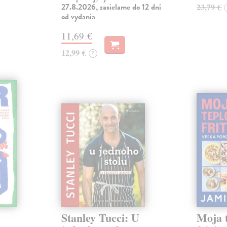
27.8.2026, zasielame do 12 dní
23,79 €
od vydania
11,69 €
12,99 €
?
Stanley Tucci: U
Moja 