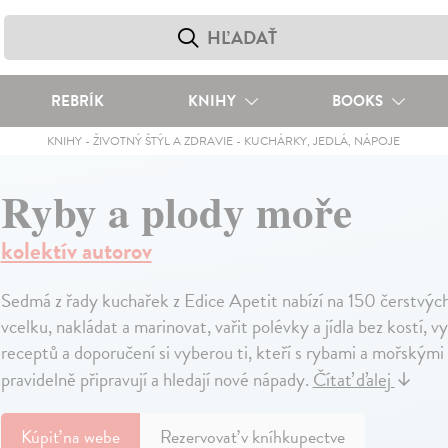
REBRÍK
KNIHY
BOOKS
KNIHY
-
ŽIVOTNÝ ŠTÝL A ZDRAVIE
-
KUCHÁRKY, JEDLÁ, NÁPOJE
Ryby a plody moře
kolektív autorov
Sedmá z řady kuchařek z Edice Apetit nabízí na 150 čerstvých r
vcelku, nakládat a marinovat, vařit polévky a jídla bez kostí,
receptů a doporučení si vyberou ti, kteří s rybami a mořskými pl
pravidelně připravují a hledají nové nápady.
Čítať ďalej
↓
Kúpiť
na webe
Rezervovať v kníhkupectve