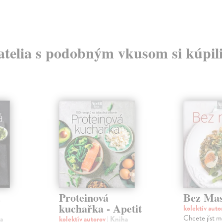
atelia s podobným vkusom si kúpili
á
Proteinová
Bez Ma
kuchařka - Apetit
kolektív aut
Chcete jíst 
a
kolektív autorov
| Kniha