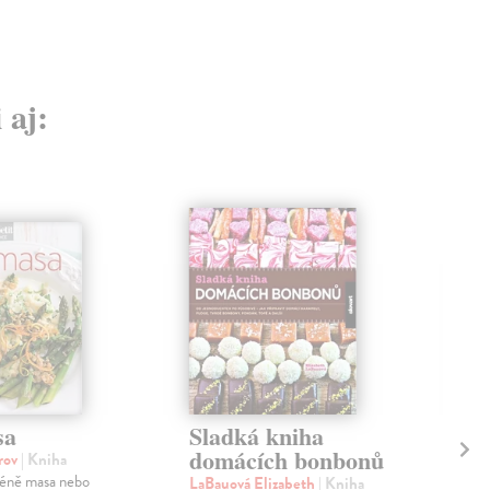
 aj:
sa
Sladká kniha
Do
domácích bonbonů
li
orov
| Kniha
méně masa nebo
LaBauová Elizabeth
| Kniha
Vit