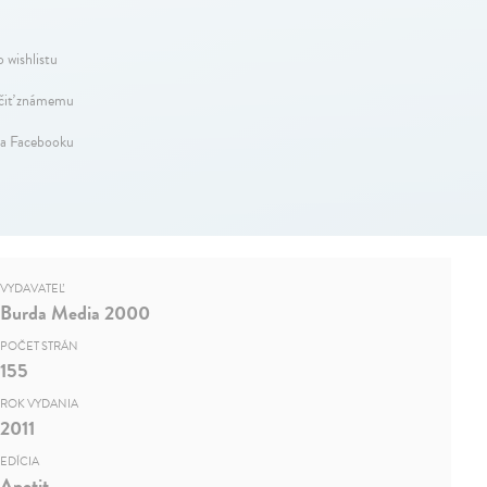
 wishlistu
iť známemu
na Facebooku
VYDAVATEĽ
Burda Media 2000
POČET STRÁN
155
ROK VYDANIA
2011
EDÍCIA
Apetit