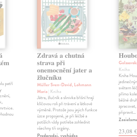
á
Zdravá a chutná
Houbo
okém
strava při
Golasovs
onemocnění jater a
Kniha
žlučníku
Kniha Houb
jedinečný
lu patří
Müller Sven-David, Lohmann
světem léč
y
Maria
| Kniha
přímo kole
cnění,
Játra, žlučník a slinivka břišní hrají
běžné druh
k,
klíčovou roli při trávení a látkové
zpracovat,
 mrtvice.
výměně. Protože jsou jejich funkce
připravit…
 vhodnou
úzce propojené, je při léčbě a
Zasielam
potížích vždy potřeba zohlednit
všechny tři orgány.
23,08 
Predpredaj, vychádza